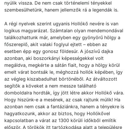
nyúlik vissza. De nem csak történelemi tényekkel
szembesülhetünk, hanem jellemzők rá a legendák is.
A régi nyelvek szerint ugyanis Hollókő nevére is van
logikus magyarázat. Számtalan olyan mendemondával
találkozhattunk már, amelyben egy gyönyörű hölgy a
főszereplő, akit valaki foglyul ejtett – ebben az
esetben épp egy gonosz földesúr. A jószívű dajka
azonban, aki boszorkányi képességekkel volt
megáldva, megkérte a sátán fiait, hogy a hölgy körül
emelt várat bontsák le, méghozzá hollók képében, így
az végleg kiszabadulhat börtönéből. Az átváltozott
segítők a köveket a nem messze található
domboldalra hordták, így jött létre akkor Hollókő vára.
Hogy hiszünk-e a mesének, az csak rajtunk múlik! Ha
azonban nem csak a fantáziánkra, hanem a tényekre is
hagyatkozunk, akkor az biztos, hogy Hollókővel
kapcsolatban a várat az 1300 körüli időkből említik
először. A törökök itt tartózkodása alatt a településre