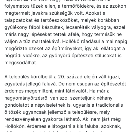
folyamatos tüzek ellen, a termőföldekre, és az azokon
megtermelt javakra szükségük volt. Azokat a
talapzatokat és tartóeszközöket, melyek korábban
gyúlékony fából készültek, lecserélték vályogra, ezzel
máris nagy lépéseket tettek afelé, hogy termésük ne
váljon a tűz martalékává. Hollókő ráadásul a mai napig
megőrizte ezeket az építményeket, így aki ellátogat a
nógrádi vidékre, az gyönyörű építészeti stílusokat is
megcsodálhat.
A település körülbelül a 20. század elején vált igazi,
egyutcás jellegű faluvá. De nem csupán az építészetét
érdemes megemlíteni, mint látnivalót. Ha már a
hagyományőrzésről van szó, szenteljünk néhány
gondolatot a népviseletnek is, ugyanis a tradicionális
öltözék ugyancsak jellemző a településre, mely
rendezvényeken gyakorta látható. Aki nem járt még
Hollókőn, érdemes ellátogatni a kis faluba, azoknak,