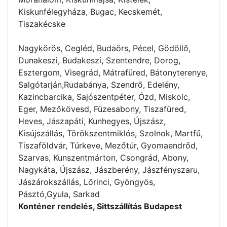
Kiskunfélegyháza, Bugac, Kecskemét,
Tiszakécske
Nagykörös, Cegléd, Budaörs, Pécel, Gödöllő,
Dunakeszi, Budakeszi, Szentendre, Dorog,
Esztergom, Visegrád, Mátrafüred, Bátonyterenye,
Salgótarján,Rudabánya, Szendrő, Edelény,
Kazincbarcika, Sajószentpéter, Ózd, Miskolc,
Eger, Mezőkövesd, Füzesabony, Tiszafüred,
Heves, Jászapáti, Kunhegyes, Újszász,
Kisújszállás, Törökszentmiklós, Szolnok, Martfű,
Tiszaföldvár, Túrkeve, Mezőtúr, Gyomaendrőd,
Szarvas, Kunszentmárton, Csongrád, Abony,
Nagykáta, Újszász, Jászberény, Jászfényszaru,
Jászárokszállás, Lőrinci, Gyöngyös,
Pásztó,Gyula, Sarkad
Konténer rendelés, Sittszállítás Budapest