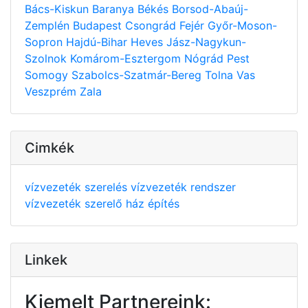
Bács-Kiskun
Baranya
Békés
Borsod-Abaúj-
Zemplén
Budapest
Csongrád
Fejér
Győr-Moson-
Sopron
Hajdú-Bihar
Heves
Jász-Nagykun-
Szolnok
Komárom-Esztergom
Nógrád
Pest
Somogy
Szabolcs-Szatmár-Bereg
Tolna
Vas
Veszprém
Zala
Cimkék
vízvezeték szerelés
vízvezeték rendszer
vízvezeték szerelő
ház építés
Linkek
Kiemelt Partnereink: