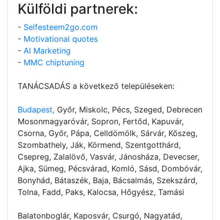
Külföldi partnerek:
-
Selfesteem2go.com
-
Motivational quotes
-
AI Marketing
-
MMC chiptuning
TANÁCSADÁS a következő településeken:
Budapest,
Győr, Miskolc, Pécs, Szeged, Debrecen
Mosonmagyaróvár, Sopron, Fertőd, Kapuvár,
Csorna, Győr, Pápa, Celldömölk, Sárvár, Kőszeg,
Szombathely, Ják, Körmend, Szentgotthárd,
Csepreg, Zalalövő, Vasvár, Jánosháza, Devecser,
Ajka, Sümeg, Pécsvárad, Komló, Sásd, Dombóvár,
Bonyhád, Bátaszék, Baja, Bácsalmás, Szekszárd,
Tolna, Fadd, Paks, Kalocsa, Hőgyész, Tamási
Balatonboglár, Kaposvár, Csurgó, Nagyatád,