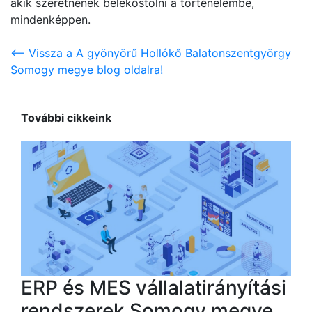
akik szeretnének belekóstolni a történelembe,
mindenképpen.
<-- Vissza a A gyönyörű Hollókő Balatonszentgyörgy
Somogy megye blog oldalra!
További cikkeink
ERP és MES vállalatirányítási
rendszerek Somogy megye