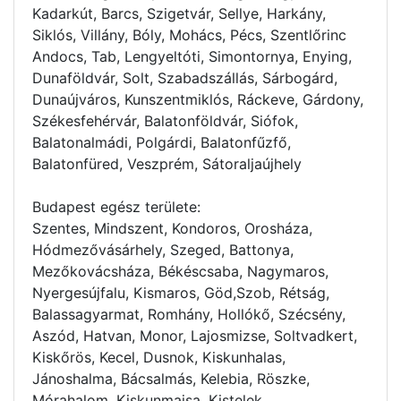
Kadarkút, Barcs, Szigetvár, Sellye, Harkány,
Siklós, Villány, Bóly, Mohács, Pécs, Szentlőrinc
Andocs, Tab, Lengyeltóti, Simontornya, Enying,
Dunaföldvár, Solt, Szabadszállás, Sárbogárd,
Dunaújváros, Kunszentmiklós, Ráckeve, Gárdony,
Székesfehérvár, Balatonföldvár, Siófok,
Balatonalmádi, Polgárdi, Balatonfűzfő,
Balatonfüred, Veszprém, Sátoraljaújhely
Budapest egész területe:
Szentes, Mindszent, Kondoros, Orosháza,
Hódmezővásárhely, Szeged, Battonya,
Mezőkovácsháza, Békéscsaba, Nagymaros,
Nyergesújfalu, Kismaros, Göd,Szob, Rétság,
Balassagyarmat, Romhány, Hollókő, Szécsény,
Aszód, Hatvan, Monor, Lajosmizse, Soltvadkert,
Kiskőrös, Kecel, Dusnok, Kiskunhalas,
Jánoshalma, Bácsalmás, Kelebia, Röszke,
Mórahalom, Kiskunmajsa, Kistelek,