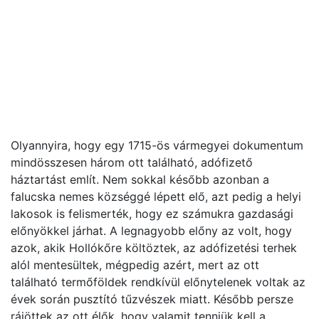
Olyannyira, hogy egy 1715-ös vármegyei dokumentum
mindösszesen három ott található, adófizető
háztartást említ. Nem sokkal később azonban a
falucska nemes községgé lépett elő, azt pedig a helyi
lakosok is felismerték, hogy ez számukra gazdasági
előnyökkel járhat. A legnagyobb előny az volt, hogy
azok, akik Hollókőre költöztek, az adófizetési terhek
alól mentesültek, mégpedig azért, mert az ott
található termőföldek rendkívül előnytelenek voltak az
évek során pusztító tűzvészek miatt. Később persze
rájöttek az ott élők, hogy valamit tenniük kell a