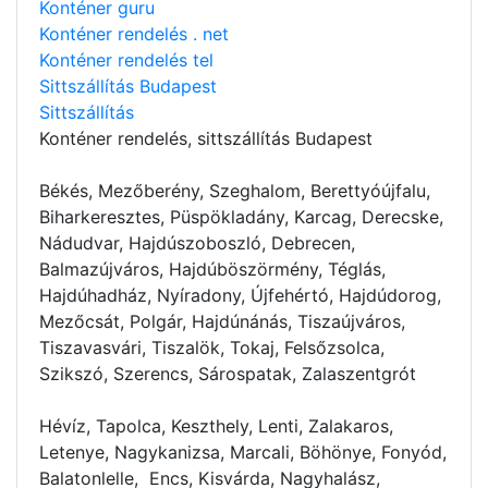
Konténer guru
Konténer rendelés . net
Konténer rendelés tel
Sittszállítás Budapest
Sittszállítás
Konténer rendelés
, sittszállítás Budapest
Békés, Mezőberény, Szeghalom, Berettyóújfalu,
Biharkeresztes, Püspökladány, Karcag, Derecske,
Nádudvar, Hajdúszoboszló, Debrecen,
Balmazújváros, Hajdúböszörmény, Téglás,
Hajdúhadház, Nyíradony, Újfehértó, Hajdúdorog,
Mezőcsát, Polgár, Hajdúnánás, Tiszaújváros,
Tiszavasvári, Tiszalök, Tokaj, Felsőzsolca,
Szikszó, Szerencs, Sárospatak, Zalaszentgrót
Hévíz, Tapolca, Keszthely, Lenti, Zalakaros,
Letenye, Nagykanizsa, Marcali, Böhönye, Fonyód,
Balatonlelle, Encs, Kisvárda, Nagyhalász,