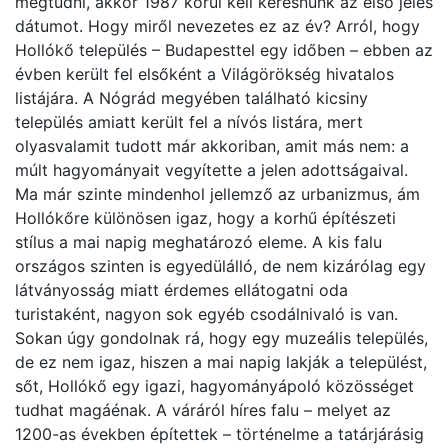
megtudni, akkor 1987 körül kell keresnünk az első jeles
dátumot. Hogy miről nevezetes ez az év? Arról, hogy
Hollókő település – Budapesttel egy időben – ebben az
évben került fel elsőként a Világörökség hivatalos
listájára. A Nógrád megyében található kicsiny
település amiatt került fel a nívós listára, mert
olyasvalamit tudott már akkoriban, amit más nem: a
múlt hagyományait vegyítette a jelen adottságaival.
Ma már szinte mindenhol jellemző az urbanizmus, ám
Hollókőre különösen igaz, hogy a korhű építészeti
stílus a mai napig meghatározó eleme. A kis falu
országos szinten is egyedülálló, de nem kizárólag egy
látványosság miatt érdemes ellátogatni oda
turistaként, nagyon sok egyéb csodálnivaló is van.
Sokan úgy gondolnak rá, hogy egy muzeális település,
de ez nem igaz, hiszen a mai napig lakják a települést,
sőt, Hollókő egy igazi, hagyományápoló közösséget
tudhat magáénak. A váráról híres falu – melyet az
1200-as években építettek – történelme a tatárjárásig