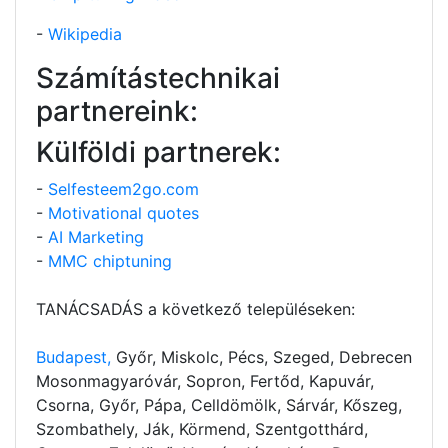
-
Wikipedia
Számítástechnikai
partnereink:
Külföldi partnerek:
-
Selfesteem2go.com
-
Motivational quotes
-
AI Marketing
-
MMC chiptuning
TANÁCSADÁS a következő településeken:
Budapest,
Győr, Miskolc, Pécs, Szeged, Debrecen
Mosonmagyaróvár, Sopron, Fertőd, Kapuvár,
Csorna, Győr, Pápa, Celldömölk, Sárvár, Kőszeg,
Szombathely, Ják, Körmend, Szentgotthárd,