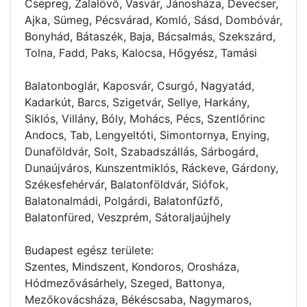
Csepreg, Zalalövő, Vasvár, Jánosháza, Devecser,
Ajka, Sümeg, Pécsvárad, Komló, Sásd, Dombóvár,
Bonyhád, Bátaszék, Baja, Bácsalmás, Szekszárd,
Tolna, Fadd, Paks, Kalocsa, Hőgyész, Tamási
Balatonboglár, Kaposvár, Csurgó, Nagyatád,
Kadarkút, Barcs, Szigetvár, Sellye, Harkány,
Siklós, Villány, Bóly, Mohács, Pécs, Szentlőrinc
Andocs, Tab, Lengyeltóti, Simontornya, Enying,
Dunaföldvár, Solt, Szabadszállás, Sárbogárd,
Dunaújváros, Kunszentmiklós, Ráckeve, Gárdony,
Székesfehérvár, Balatonföldvár, Siófok,
Balatonalmádi, Polgárdi, Balatonfűzfő,
Balatonfüred, Veszprém, Sátoraljaújhely
Budapest egész területe:
Szentes, Mindszent, Kondoros, Orosháza,
Hódmezővásárhely, Szeged, Battonya,
Mezőkovácsháza, Békéscsaba, Nagymaros,