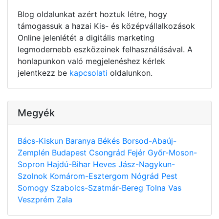
Blog oldalunkat azért hoztuk létre, hogy
támogassuk a hazai Kis- és középvállalkozások
Online jelenlétét a digitális marketing
legmodernebb eszközeinek felhasználásával. A
honlapunkon való megjelenéshez kérlek
jelentkezz be
kapcsolati
oldalunkon.
Megyék
Bács-Kiskun
Baranya
Békés
Borsod-Abaúj-
Zemplén
Budapest
Csongrád
Fejér
Győr-Moson-
Sopron
Hajdú-Bihar
Heves
Jász-Nagykun-
Szolnok
Komárom-Esztergom
Nógrád
Pest
Somogy
Szabolcs-Szatmár-Bereg
Tolna
Vas
Veszprém
Zala