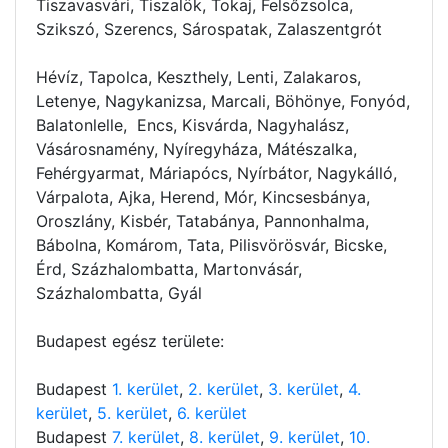
Tiszavasvári, Tiszalök, Tokaj, Felsőzsolca,
Szikszó, Szerencs, Sárospatak, Zalaszentgrót
Hévíz, Tapolca, Keszthely, Lenti, Zalakaros,
Letenye, Nagykanizsa, Marcali, Böhönye, Fonyód,
Balatonlelle, Encs, Kisvárda, Nagyhalász,
Vásárosnamény, Nyíregyháza, Mátészalka,
Fehérgyarmat, Máriapócs, Nyírbátor, Nagykálló,
Várpalota, Ajka, Herend, Mór, Kincsesbánya,
Oroszlány, Kisbér, Tatabánya, Pannonhalma,
Bábolna, Komárom, Tata, Pilisvörösvár, Bicske,
Érd, Százhalombatta, Martonvásár,
Százhalombatta, Gyál
Budapest egész területe:
Budapest
1. kerület
,
2. kerület
,
3. kerület
,
4.
kerület
,
5. kerület
,
6. kerület
Budapest
7. kerület
,
8. kerület
,
9. kerület
,
10.