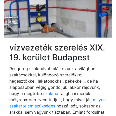
vízvezeték szerelés XIX.
19. kerület Budapest
Rengeteg szakmával találkozunk a világban:
szakácsokkal, különböző szerelőkkel,
hegesztőkkel, lakatosokkal, pékekkel... de ha
alaposabban végig gondoljuk, akkor rájövünk,
hogy a megtöbb
szakmát
aligha ismerjük
mélyrehatóan. Nem tudjuk, hogy mivel jár,
milyen
szakértelem szükséges
hozzá, sőt, sokszor az
árakkal sem vagyunk tisztában. Emiatt fordulhat