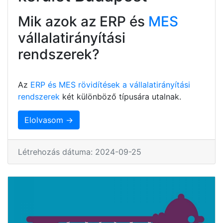
Mik azok az ERP és
MES
vállalatirányítási
rendszerek?
Az
ERP és MES rövidítések a vállalatirányítási
rendszerek
két különböző típusára utalnak.
Elolvasom →
Létrehozás dátuma: 2024-09-25