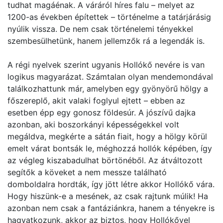
tudhat magáénak. A váráról híres falu – melyet az
1200-as években építettek – történelme a tatárjárásig
nyúlik vissza. De nem csak történelemi tényekkel
szembesülhetünk, hanem jellemzők rá a legendák is.
A régi nyelvek szerint ugyanis Hollókő nevére is van
logikus magyarázat. Számtalan olyan mendemondával
találkozhattunk már, amelyben egy gyönyörű hölgy a
főszereplő, akit valaki foglyul ejtett – ebben az
esetben épp egy gonosz földesúr. A jószívű dajka
azonban, aki boszorkányi képességekkel volt
megáldva, megkérte a sátán fiait, hogy a hölgy körül
emelt várat bontsák le, méghozzá hollók képében, így
az végleg kiszabadulhat börtönéből. Az átváltozott
segítők a köveket a nem messze található
domboldalra hordták, így jött létre akkor Hollókő vára.
Hogy hiszünk-e a mesének, az csak rajtunk múlik! Ha
azonban nem csak a fantáziánkra, hanem a tényekre is
hagyatkozunk, akkor az biztos, hogy Hollókővel