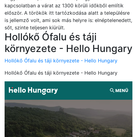
kapcsolatban a várat az 1300 körüli időkből említik
először. A törökök itt tartózkodása alatt a településre
is jellemző volt, ami sok más helyre is: elnéptelenedett,
sőt, szinte teljesen kiürült.
Hollókő Ófalu és táji
környezete - Hello Hungary
Hollókő Ófalu és táji környezete - Hello Hungary
Hollókő Ófalu és táji környezete - Hello Hungary