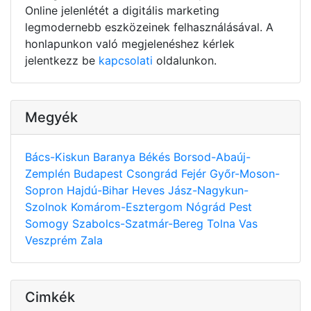
Online jelenlétét a digitális marketing
legmodernebb eszközeinek felhasználásával. A
honlapunkon való megjelenéshez kérlek
jelentkezz be
kapcsolati
oldalunkon.
Megyék
Bács-Kiskun
Baranya
Békés
Borsod-Abaúj-
Zemplén
Budapest
Csongrád
Fejér
Győr-Moson-
Sopron
Hajdú-Bihar
Heves
Jász-Nagykun-
Szolnok
Komárom-Esztergom
Nógrád
Pest
Somogy
Szabolcs-Szatmár-Bereg
Tolna
Vas
Veszprém
Zala
Cimkék