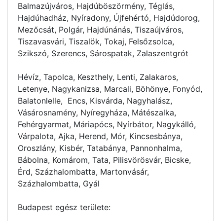
Balmazújváros, Hajdúböszörmény, Téglás,
Hajdúhadház, Nyíradony, Újfehértó, Hajdúdorog,
Mezőcsát, Polgár, Hajdúnánás, Tiszaújváros,
Tiszavasvári, Tiszalök, Tokaj, Felsőzsolca,
Szikszó, Szerencs, Sárospatak, Zalaszentgrót
Hévíz, Tapolca, Keszthely, Lenti, Zalakaros,
Letenye, Nagykanizsa, Marcali, Böhönye, Fonyód,
Balatonlelle, Encs, Kisvárda, Nagyhalász,
Vásárosnamény, Nyíregyháza, Mátészalka,
Fehérgyarmat, Máriapócs, Nyírbátor, Nagykálló,
Várpalota, Ajka, Herend, Mór, Kincsesbánya,
Oroszlány, Kisbér, Tatabánya, Pannonhalma,
Bábolna, Komárom, Tata, Pilisvörösvár, Bicske,
Érd, Százhalombatta, Martonvásár,
Százhalombatta, Gyál
Budapest egész területe: