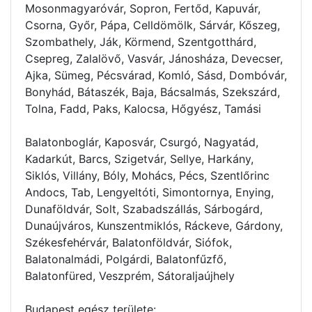
Mosonmagyaróvár, Sopron, Fertőd, Kapuvár,
Csorna, Győr, Pápa, Celldömölk, Sárvár, Kőszeg,
Szombathely, Ják, Körmend, Szentgotthárd,
Csepreg, Zalalövő, Vasvár, Jánosháza, Devecser,
Ajka, Sümeg, Pécsvárad, Komló, Sásd, Dombóvár,
Bonyhád, Bátaszék, Baja, Bácsalmás, Szekszárd,
Tolna, Fadd, Paks, Kalocsa, Hőgyész, Tamási
Balatonboglár, Kaposvár, Csurgó, Nagyatád,
Kadarkút, Barcs, Szigetvár, Sellye, Harkány,
Siklós, Villány, Bóly, Mohács, Pécs, Szentlőrinc
Andocs, Tab, Lengyeltóti, Simontornya, Enying,
Dunaföldvár, Solt, Szabadszállás, Sárbogárd,
Dunaújváros, Kunszentmiklós, Ráckeve, Gárdony,
Székesfehérvár, Balatonföldvár, Siófok,
Balatonalmádi, Polgárdi, Balatonfűzfő,
Balatonfüred, Veszprém, Sátoraljaújhely
Budapest egész területe: