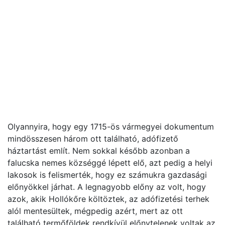
Olyannyira, hogy egy 1715-ös vármegyei dokumentum
mindösszesen három ott található, adófizető
háztartást említ. Nem sokkal később azonban a
falucska nemes községgé lépett elő, azt pedig a helyi
lakosok is felismerték, hogy ez számukra gazdasági
előnyökkel járhat. A legnagyobb előny az volt, hogy
azok, akik Hollókőre költöztek, az adófizetési terhek
alól mentesültek, mégpedig azért, mert az ott
található termőföldek rendkívül előnytelenek voltak az