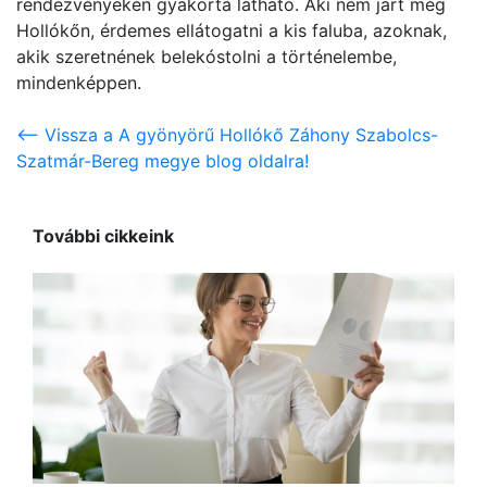
rendezvényeken gyakorta látható. Aki nem járt még
Hollókőn, érdemes ellátogatni a kis faluba, azoknak,
akik szeretnének belekóstolni a történelembe,
mindenképpen.
<-- Vissza a A gyönyörű Hollókő Záhony Szabolcs-
Szatmár-Bereg megye blog oldalra!
További cikkeink