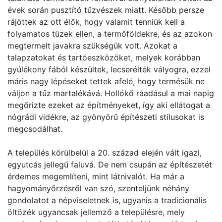
évek során pusztító tűzvészek miatt. Később persze
rájöttek az ott élők, hogy valamit tenniük kell a
folyamatos tüzek ellen, a termőföldekre, és az azokon
megtermelt javakra szükségük volt. Azokat a
talapzatokat és tartóeszközöket, melyek korábban
gyúlékony fából készültek, lecserélték vályogra, ezzel
máris nagy lépéseket tettek afelé, hogy termésük ne
váljon a tűz martalékává. Hollókő ráadásul a mai napig
megőrizte ezeket az építményeket, így aki ellátogat a
nógrádi vidékre, az gyönyörű építészeti stílusokat is
megcsodálhat.
A település körülbelül a 20. század elején vált igazi,
egyutcás jellegű faluvá. De nem csupán az építészetét
érdemes megemlíteni, mint látnivalót. Ha már a
hagyományőrzésről van szó, szenteljünk néhány
gondolatot a népviseletnek is, ugyanis a tradicionális
öltözék ugyancsak jellemző a településre, mely