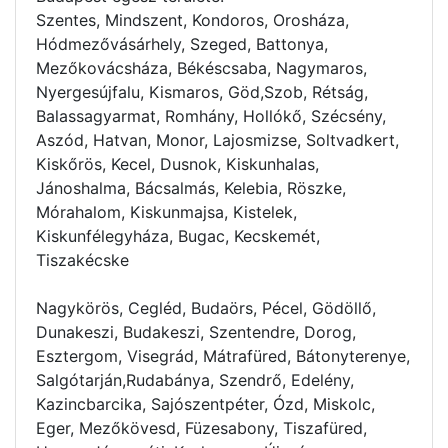
Szentes, Mindszent, Kondoros, Orosháza,
Hódmezővásárhely, Szeged, Battonya,
Mezőkovácsháza, Békéscsaba, Nagymaros,
Nyergesújfalu, Kismaros, Göd,Szob, Rétság,
Balassagyarmat, Romhány, Hollókő, Szécsény,
Aszód, Hatvan, Monor, Lajosmizse, Soltvadkert,
Kiskőrös, Kecel, Dusnok, Kiskunhalas,
Jánoshalma, Bácsalmás, Kelebia, Röszke,
Mórahalom, Kiskunmajsa, Kistelek,
Kiskunfélegyháza, Bugac, Kecskemét,
Tiszakécske
Nagykörös, Cegléd, Budaörs, Pécel, Gödöllő,
Dunakeszi, Budakeszi, Szentendre, Dorog,
Esztergom, Visegrád, Mátrafüred, Bátonyterenye,
Salgótarján,Rudabánya, Szendrő, Edelény,
Kazincbarcika, Sajószentpéter, Ózd, Miskolc,
Eger, Mezőkövesd, Füzesabony, Tiszafüred,