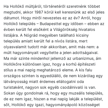
Ha Hollókő múltjáról, történetéről szeretnénk többet
megtudni, akkor 1987 körül kell keresnünk az első jeles
dátumot. Hogy miről nevezetes ez az év? Arról, hogy
Hollókő település – Budapesttel egy időben – ebben az
évben került fel elsőként a Világörökség hivatalos
listájára. A Nógrád megyében található kicsiny
település amiatt került fel a nívós listára, mert
olyasvalamit tudott már akkoriban, amit más nem: a
múlt hagyományait vegyítette a jelen adottságaival.
Ma már szinte mindenhol jellemző az urbanizmus, ám
Hollókőre különösen igaz, hogy a korhű építészeti
stílus a mai napig meghatározó eleme. A kis falu
országos szinten is egyedülálló, de nem kizárólag egy
látványosság miatt érdemes ellátogatni oda
turistaként, nagyon sok egyéb csodálnivaló is van.
Sokan úgy gondolnak rá, hogy egy muzeális település,
de ez nem igaz, hiszen a mai napig lakják a települést,
sőt, Hollókő egy igazi, hagyományápoló közösséget