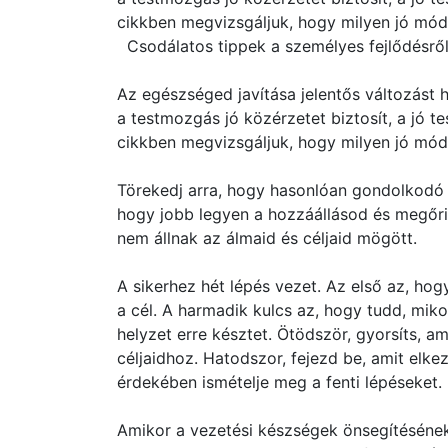
cikkben megvizsgáljuk, hogy milyen jó mód
Csodálatos tippek a személyes fejlődésrő
Az egészséged javítása jelentős változást
a testmozgás jó közérzetet biztosít, a jó 
cikkben megvizsgáljuk, hogy milyen jó mód
Törekedj arra, hogy hasonlóan gondolkodó 
hogy jobb legyen a hozzáállásod és megőriz
nem állnak az álmaid és céljaid mögött.
A sikerhez hét lépés vezet. Az első az, hog
a cél. A harmadik kulcs az, hogy tudd, miko
helyzet erre késztet. Ötödször, gyorsíts, a
céljaidhoz. Hatodszor, fejezd be, amit elke
érdekében ismételje meg a fenti lépéseket.
Amikor a vezetési készségek önsegítésének