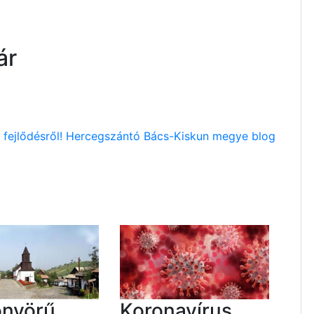
ár
s fejlődésről! Hercegszántó Bács-Kiskun megye blog
önyörű
Koronavírus