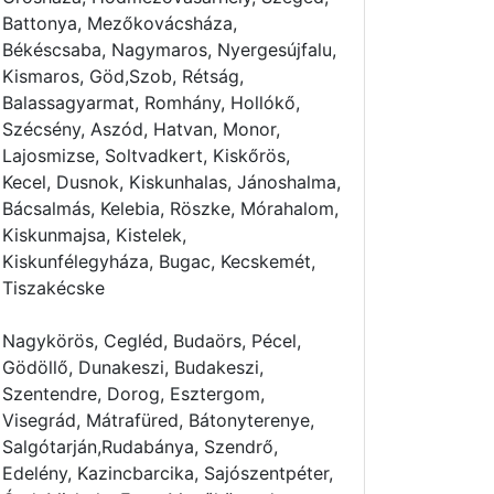
Battonya, Mezőkovácsháza,
Békéscsaba, Nagymaros, Nyergesújfalu,
Kismaros, Göd,Szob, Rétság,
Balassagyarmat, Romhány, Hollókő,
Szécsény, Aszód, Hatvan, Monor,
Lajosmizse, Soltvadkert, Kiskőrös,
Kecel, Dusnok, Kiskunhalas, Jánoshalma,
Bácsalmás, Kelebia, Röszke, Mórahalom,
Kiskunmajsa, Kistelek,
Kiskunfélegyháza, Bugac, Kecskemét,
Tiszakécske
Nagykörös, Cegléd, Budaörs, Pécel,
Gödöllő, Dunakeszi, Budakeszi,
Szentendre, Dorog, Esztergom,
Visegrád, Mátrafüred, Bátonyterenye,
Salgótarján,Rudabánya, Szendrő,
Edelény, Kazincbarcika, Sajószentpéter,