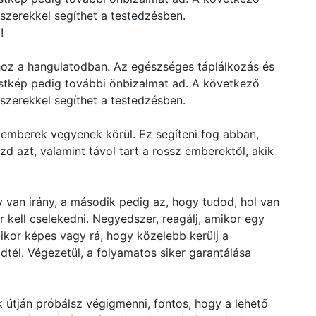
szerekkel segíthet a testedzésben.
l!
 hoz a hangulatodban. Az egészséges táplálkozás és
testkép pedig további önbizalmat ad. A következő
szerekkel segíthet a testedzésben.
emberek vegyenek körül. Ez segíteni fog abban,
d azt, valamint távol tart a rossz emberektől, akik
y van irány, a második pedig az, hogy tudod, hol van
r kell cselekedni. Negyedszer, reagálj, amikor egy
mikor képes vagy rá, hogy közelebb kerülj a
zdtél. Végezetül, a folyamatos siker garantálása
 útján próbálsz végigmenni, fontos, hogy a lehető