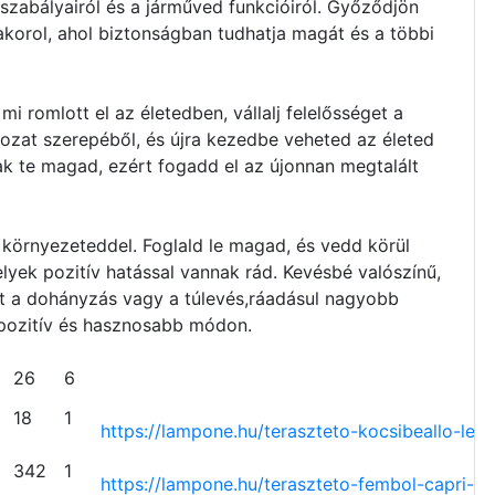
 szabályairól és a járműved funkcióiról. Győződjön
korol, ahol biztonságban tudhatja magát és a többi
mi romlott el az életedben, vállalj felelősséget a
ldozat szerepéből, és újra kezedbe veheted az életed
sak te magad, ezért fogadd el az újonnan megtalált
v környezeteddel. Foglald le magad, és vedd körül
yek pozitív hatással vannak rád. Kevésbé valószínű,
t a dohányzás vagy a túlevés,ráadásul nagyobb
 pozitív és hasznosabb módon.
26
6
18
1
https://lampone.hu/teraszteto-
kocsibeallo-led-
342
1
https://lampone.hu/teraszteto-
fembol-capri-