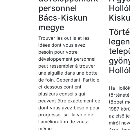
personnel
Holló
Bács-Kiskun
Kisk
megye
Tört
Trouver les outils et les
lege
idées dont vous avez
telep
besoin pour votre
gyön
développement personnel
peut ressembler à trouver
Holló
une aiguille dans une botte
de foin. Cependant, l'article
ci-dessous contient
Ha Hollók
plusieurs conseils qui
történeté
peuvent être exactement ce
többet m
dont vous avez besoin pour
1987 körü
progresser sur la voie de
az első j
l'amélioration de vous-
miről nev
même.
Arról, ho