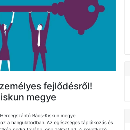
zemélyes fejlődésről!
Kiskun megye
l! Hercegszántó Bács-Kiskun megye
 hoz a hangulatodban. Az egészséges táplálkozás és
testkép pedig további önbizalmat ad. A következő