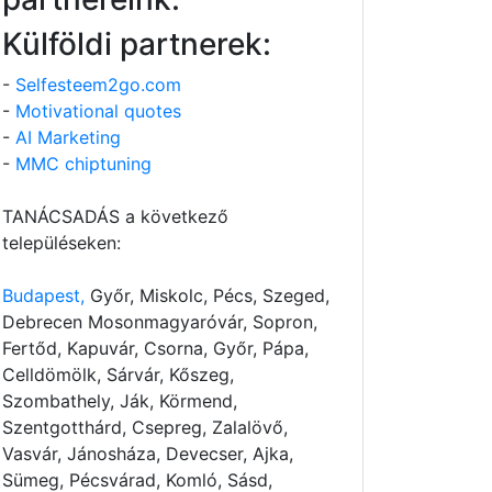
Külföldi partnerek:
-
Selfesteem2go.com
-
Motivational quotes
-
AI Marketing
-
MMC chiptuning
TANÁCSADÁS a következő
településeken:
Budapest,
Győr, Miskolc, Pécs, Szeged,
Debrecen Mosonmagyaróvár, Sopron,
Fertőd, Kapuvár, Csorna, Győr, Pápa,
Celldömölk, Sárvár, Kőszeg,
Szombathely, Ják, Körmend,
Szentgotthárd, Csepreg, Zalalövő,
vilagitas
Vasvár, Jánosháza, Devecser, Ajka,
Sümeg, Pécsvárad, Komló, Sásd,
300x546cm