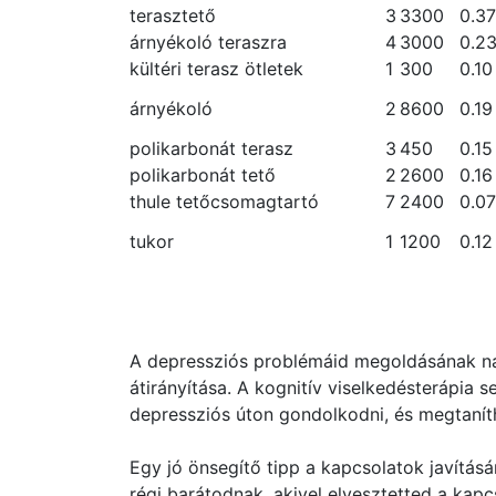
terasztető
3
3300
0.37
árnyékoló teraszra
4
3000
0.2
kültéri terasz ötletek
1
300
0.10
árnyékoló
2
8600
0.19
polikarbonát terasz
3
450
0.15
polikarbonát tető
2
2600
0.16
thule tetőcsomagtartó
7
2400
0.07
tukor
1
1200
0.12
A depressziós problémáid megoldásának n
átirányítása. A kognitív viselkedésterápia s
depressziós úton gondolkodni, és megtanít
Egy jó önsegítő tipp a kapcsolatok javításár
régi barátodnak, akivel elvesztetted a kapc