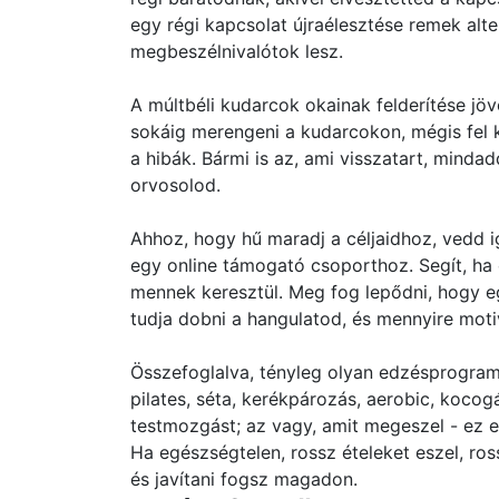
egy régi kapcsolat újraélesztése remek alte
megbeszélnivalótok lesz.
A múltbéli kudarcok okainak felderítése jöv
sokáig merengeni a kudarcokon, mégis fel 
a hibák. Bármi is az, ami visszatart, minda
orvosolod.
Ahhoz, hogy hű maradj a céljaidhoz, vedd 
egy online támogató csoporthoz. Segít, ha
mennek keresztül. Meg fog lepődni, hogy eg
tudja dobni a hangulatod, és mennyire moti
Összefoglalva, tényleg olyan edzésprogramo
pilates, séta, kerékpározás, aerobic, kocogá
testmozgást; az vagy, amit megeszel - ez 
Ha egészségtelen, rossz ételeket eszel, ro
és javítani fogsz magadon.