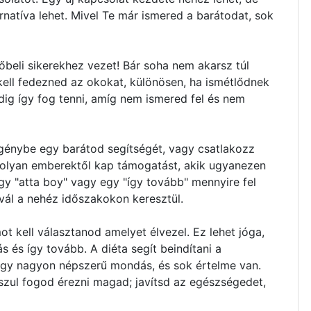
rnatíva lehet. Mivel Te már ismered a barátodat, sok
őbeli sikerekhez vezet! Bár soha nem akarsz túl
kell fedezned az okokat, különösen, ha ismétlődnek
ddig így fog tenni, amíg nem ismered fel és nem
igénybe egy barátod segítségét, vagy csatlakozz
 olyan emberektől kap támogatást, akik ugyanezen
y "atta boy" vagy egy "így tovább" mennyire fel
vál a nehéz időszakokon keresztül.
t kell választanod amelyet élvezel. Ez lehet jóga,
s és így tovább. A diéta segít beindítani a
egy nagyon népszerű mondás, és sok értelme van.
sszul fogod érezni magad; javítsd az egészségedet,