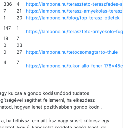
336
4
https://lampone.hu/teraszteto-
teraszfedes-arn
3
7
21
https://lampone.hu/terasz-
arnyekolas-teraszte
1
20
https://lampone.hu/blog/top-
terasz-otletek
147
1
https://lampone.hu/teraszteto-
arnyekolo-fuggo
18
7
0
23
0
27
https://lampone.hu/
tetocsomagtarto-thule
4
7
https://lampone.hu/tukor-allo-
feher-176x45cm
agy kulcsa a gondolkodásmódod tudatos
egítségével segíthet felismerni, ha elkezdesz
hatod, hogyan lehet pozitívabban gondolkodni.
a, ha felhívsz, e-mailt írsz vagy sms-t küldesz egy
solatot. Egy új kapcsolat kezdete nehéz lehet, de