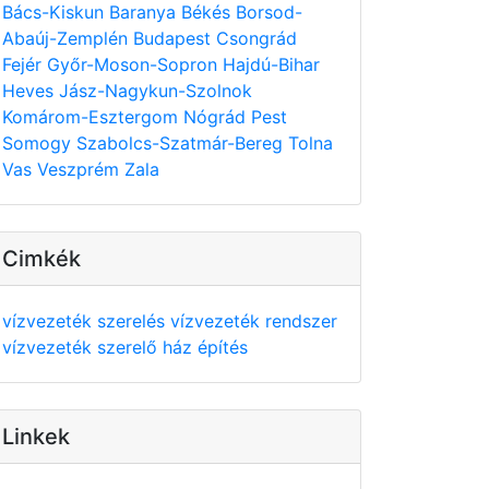
Bács-Kiskun
Baranya
Békés
Borsod-
Abaúj-Zemplén
Budapest
Csongrád
Fejér
Győr-Moson-Sopron
Hajdú-Bihar
Heves
Jász-Nagykun-Szolnok
Komárom-Esztergom
Nógrád
Pest
Somogy
Szabolcs-Szatmár-Bereg
Tolna
Vas
Veszprém
Zala
Cimkék
vízvezeték szerelés
vízvezeték rendszer
vízvezeték szerelő
ház építés
Linkek