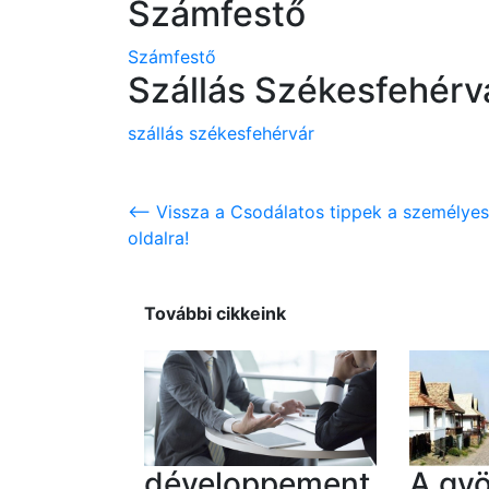
Számfestő
Számfestő
Szállás Székesfehérv
szállás székesfehérvár
<-- Vissza a Csodálatos tippek a személye
oldalra!
További cikkeink
développement
A gy