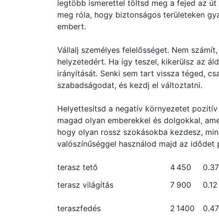
legtöbb ismerettel töltsd meg a fejed az út
meg róla, hogy biztonságos területeken gya
embert.
Vállalj személyes felelősséget. Nem számít, 
helyzetedért. Ha így teszel, kikerülsz az á
irányítását. Senki sem tart vissza téged, c
szabadságodat, és kezdj el változtatni.
Helyettesítsd a negatív környezetet pozití
magad olyan emberekkel és dolgokkal, amel
hogy olyan rossz szokásokba kezdesz, min
valószínűséggel használod majd az idődet
terasz tető
4
450
0.37
terasz világítás
7
900
0.12
teraszfedés
2
1400
0.47