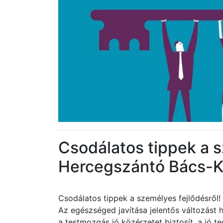
Csodálatos tippek a s
Hercegszántó Bács-
Csodálatos tippek a személyes fejlődésrő
Az egészséged javítása jelentős változást
a testmozgás jó közérzetet biztosít, a jó 