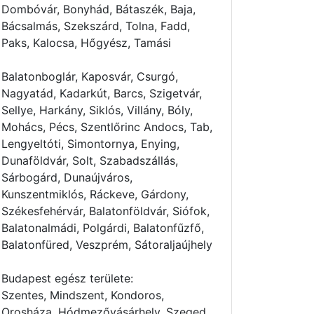
Dombóvár, Bonyhád, Bátaszék, Baja,
yekolas
Bácsalmás, Szekszárd, Tolna, Fadd,
to-
arnyekolo
Paks, Kalocsa, Hőgyész, Tamási
Balatonboglár, Kaposvár, Csurgó,
ny-terasz-
arnyekolas-340x370cm
Nagyatád, Kadarkút, Barcs, Szigetvár,
Sellye, Harkány, Siklós, Villány, Bóly,
Mohács, Pécs, Szentlőrinc Andocs, Tab,
Lengyeltóti, Simontornya, Enying,
Dunaföldvár, Solt, Szabadszállás,
Sárbogárd, Dunaújváros,
Kunszentmiklós, Ráckeve, Gárdony,
Székesfehérvár, Balatonföldvár, Siófok,
Balatonalmádi, Polgárdi, Balatonfűzfő,
Balatonfüred, Veszprém, Sátoraljaújhely
Budapest egész területe:
Szentes, Mindszent, Kondoros,
Orosháza, Hódmezővásárhely, Szeged,