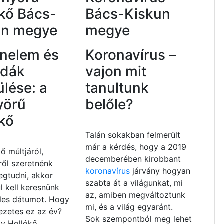
kő Bács-
Bács-Kiskun
un megye
megye
énelem és
Koronavírus –
ndák
vajon mit
ülése: a
tanultunk
yörű
belőle?
kő
Talán sokakban felmerült
már a kérdés, hogy a 2019
ő múltjáról,
decemberében kirobbant
ről szeretnénk
koronavírus
járvány hogyan
egtudni, akkor
szabta át a világunkat, mi
l kell keresnünk
az, amiben megváltoztunk
eles dátumot. Hogy
mi, és a világ egyaránt.
ezetes ez az év?
Sok szempontból meg lehet
gy Hollókő