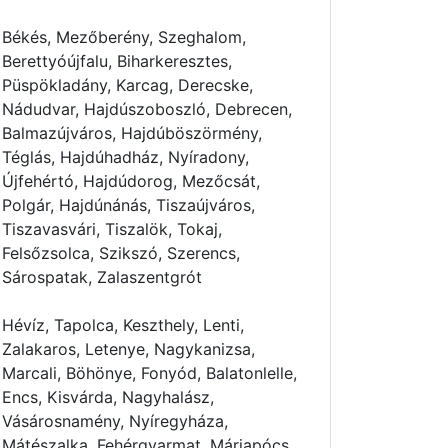
Békés, Mezőberény, Szeghalom,
Berettyóújfalu, Biharkeresztes,
Püspökladány, Karcag, Derecske,
Nádudvar, Hajdúszoboszló, Debrecen,
Balmazújváros, Hajdúböszörmény,
Téglás, Hajdúhadház, Nyíradony,
Újfehértó, Hajdúdorog, Mezőcsát,
Polgár, Hajdúnánás, Tiszaújváros,
Tiszavasvári, Tiszalök, Tokaj,
Felsőzsolca, Szikszó, Szerencs,
Sárospatak, Zalaszentgrót
Hévíz, Tapolca, Keszthely, Lenti,
Zalakaros, Letenye, Nagykanizsa,
Marcali, Böhönye, Fonyód, Balatonlelle,
Encs, Kisvárda, Nagyhalász,
Vásárosnamény, Nyíregyháza,
Mátészalka, Fehérgyarmat, Máriapócs,