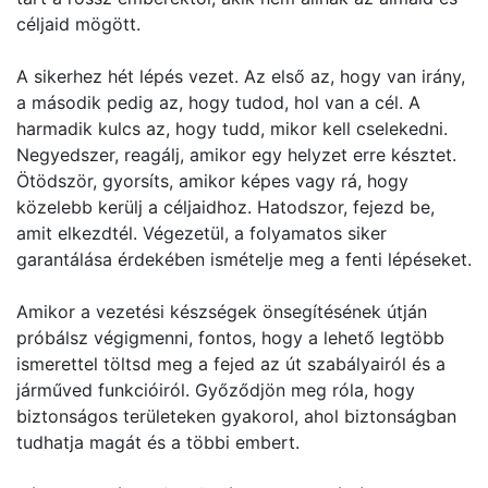
céljaid mögött.
A sikerhez hét lépés vezet. Az első az, hogy van irány,
a második pedig az, hogy tudod, hol van a cél. A
harmadik kulcs az, hogy tudd, mikor kell cselekedni.
Negyedszer, reagálj, amikor egy helyzet erre késztet.
Ötödször, gyorsíts, amikor képes vagy rá, hogy
közelebb kerülj a céljaidhoz. Hatodszor, fejezd be,
amit elkezdtél. Végezetül, a folyamatos siker
garantálása érdekében ismételje meg a fenti lépéseket.
Amikor a vezetési készségek önsegítésének útján
próbálsz végigmenni, fontos, hogy a lehető legtöbb
ismerettel töltsd meg a fejed az út szabályairól és a
járműved funkcióiról. Győződjön meg róla, hogy
biztonságos területeken gyakorol, ahol biztonságban
tudhatja magát és a többi embert.