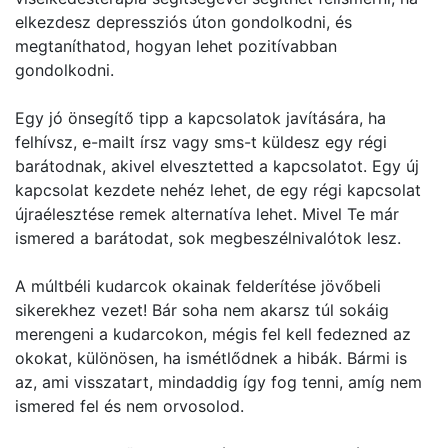
elkezdesz depressziós úton gondolkodni, és
megtaníthatod, hogyan lehet pozitívabban
gondolkodni.
Egy jó önsegítő tipp a kapcsolatok javítására, ha
felhívsz, e-mailt írsz vagy sms-t küldesz egy régi
barátodnak, akivel elvesztetted a kapcsolatot. Egy új
kapcsolat kezdete nehéz lehet, de egy régi kapcsolat
újraélesztése remek alternatíva lehet. Mivel Te már
ismered a barátodat, sok megbeszélnivalótok lesz.
A múltbéli kudarcok okainak felderítése jövőbeli
sikerekhez vezet! Bár soha nem akarsz túl sokáig
merengeni a kudarcokon, mégis fel kell fedezned az
okokat, különösen, ha ismétlődnek a hibák. Bármi is
az, ami visszatart, mindaddig így fog tenni, amíg nem
ismered fel és nem orvosolod.