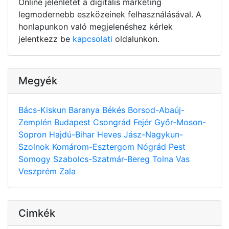
Online jelenlétét a digitális marketing
legmodernebb eszközeinek felhasználásával. A
honlapunkon való megjelenéshez kérlek
jelentkezz be
kapcsolati
oldalunkon.
Megyék
Bács-Kiskun
Baranya
Békés
Borsod-Abaúj-
Zemplén
Budapest
Csongrád
Fejér
Győr-Moson-
Sopron
Hajdú-Bihar
Heves
Jász-Nagykun-
Szolnok
Komárom-Esztergom
Nógrád
Pest
Somogy
Szabolcs-Szatmár-Bereg
Tolna
Vas
Veszprém
Zala
Cimkék