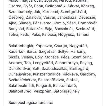
Mosonmagyaróvár, Sopron, Fertőd, Kapuvár,
Csorna, Győr, Pápa, Celldömölk, Sárvár, Kőszeg,
Szombathely, Ják, Körmend, Szentgotthárd,
Csepreg, Zalalövő, Vasvár, Jánosháza, Devecser,
Ajka, Sümeg, Pécsvárad, Komló, Sásd, Dombóvár,
Bonyhád, Bátaszék, Baja, Bácsalmás, Szekszárd,
Tolna, Fadd, Paks, Kalocsa, Hőgyész, Tamási
Balatonboglár, Kaposvár, Csurgó, Nagyatád,
Kadarkút, Barcs, Szigetvár, Sellye, Harkány,
Siklós, Villány, Bóly, Mohács, Pécs, Szentlőrinc
Andocs, Tab, Lengyeltóti, Simontornya, Enying,
Dunaföldvár, Solt, Szabadszállás, Sárbogárd,
Dunaújváros, Kunszentmiklós, Ráckeve, Gárdony,
Székesfehérvár, Balatonföldvár, Siófok,
Balatonalmádi, Polgárdi, Balatonfűzfő,
Balatonfüred, Veszprém, Sátoraljaújhely
Budapest egész területe: