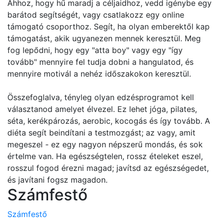
Ahhoz, hogy hű maradj a céljaidhoz, vedd igénybe egy
barátod segítségét, vagy csatlakozz egy online
támogató csoporthoz. Segít, ha olyan emberektől kap
támogatást, akik ugyanezen mennek keresztül. Meg
fog lepődni, hogy egy "atta boy" vagy egy "így
tovább" mennyire fel tudja dobni a hangulatod, és
mennyire motivál a nehéz időszakokon keresztül.
Összefoglalva, tényleg olyan edzésprogramot kell
választanod amelyet élvezel. Ez lehet jóga, pilates,
séta, kerékpározás, aerobic, kocogás és így tovább. A
diéta segít beindítani a testmozgást; az vagy, amit
megeszel - ez egy nagyon népszerű mondás, és sok
értelme van. Ha egészségtelen, rossz ételeket eszel,
rosszul fogod érezni magad; javítsd az egészségedet,
és javítani fogsz magadon.
Számfestő
Számfestő