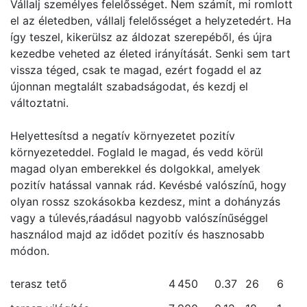
Vállalj személyes felelősséget. Nem számít, mi romlott
el az életedben, vállalj felelősséget a helyzetedért. Ha
így teszel, kikerülsz az áldozat szerepéből, és újra
kezedbe veheted az életed irányítását. Senki sem tart
vissza téged, csak te magad, ezért fogadd el az
újonnan megtalált szabadságodat, és kezdj el
változtatni.
Helyettesítsd a negatív környezetet pozitív
környezeteddel. Foglald le magad, és vedd körül
magad olyan emberekkel és dolgokkal, amelyek
pozitív hatással vannak rád. Kevésbé valószínű, hogy
olyan rossz szokásokba kezdesz, mint a dohányzás
vagy a túlevés,ráadásul nagyobb valószínűséggel
használod majd az idődet pozitív és hasznosabb
módon.
terasz tető
4
450
0.37
26
6