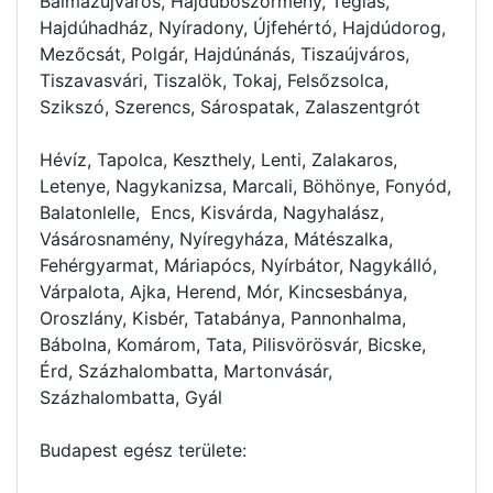
Balmazújváros, Hajdúböszörmény, Téglás,
Hajdúhadház, Nyíradony, Újfehértó, Hajdúdorog,
Mezőcsát, Polgár, Hajdúnánás, Tiszaújváros,
Tiszavasvári, Tiszalök, Tokaj, Felsőzsolca,
Szikszó, Szerencs, Sárospatak, Zalaszentgrót
Hévíz, Tapolca, Keszthely, Lenti, Zalakaros,
Letenye, Nagykanizsa, Marcali, Böhönye, Fonyód,
Balatonlelle, Encs, Kisvárda, Nagyhalász,
Vásárosnamény, Nyíregyháza, Mátészalka,
Fehérgyarmat, Máriapócs, Nyírbátor, Nagykálló,
Várpalota, Ajka, Herend, Mór, Kincsesbánya,
Oroszlány, Kisbér, Tatabánya, Pannonhalma,
Bábolna, Komárom, Tata, Pilisvörösvár, Bicske,
Érd, Százhalombatta, Martonvásár,
Százhalombatta, Gyál
Budapest egész területe: