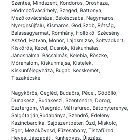
Szentes, Mindszent, Kondoros, Orosháza,
Hódmezővásárhely, Szeged, Battonya,
Mezőkovácsháza, Békéscsaba, Nagymaros,
Nyergesújfalu, Kismaros, Göd,Szob, Rétság,
Balassagyarmat, Romhány, Hollókő, Szécsény,
Aszód, Hatvan, Monor, Lajosmizse, Soltvadkert,
Kiskőrös, Kecel, Dusnok, Kiskunhalas,
Jánoshalma, Bácsalmás, Kelebia, Röszke,
Mórahalom, Kiskunmajsa, Kistelek,
Kiskunfélegyháza, Bugac, Kecskemét,
Tiszakécske
Nagykörös, Cegléd, Budaörs, Pécel, Gödöllő,
Dunakeszi, Budakeszi, Szentendre, Dorog,
Esztergom, Visegrád, Mátrafüred, Bátonyterenye,
Salgótarján,Rudabánya, Szendrő, Edelény,
Kazincbarcika, Sajószentpéter, Ózd, Miskolc,
Eger, Mezőkövesd, Füzesabony, Tiszafüred,
Heves, Jászapáti, Kunhegyes, Újszász,