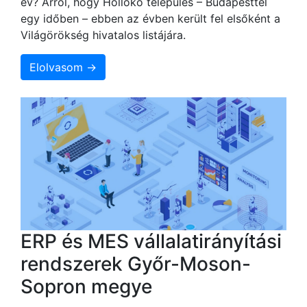
év? Arról, hogy Hollókő település – Budapesttel
egy időben – ebben az évben került fel elsőként a
Világörökség hivatalos listájára.
Elolvasom →
ERP és MES vállalatirányítási
rendszerek Győr-Moson-
Sopron megye