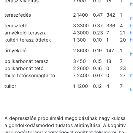
terasz világítás
7
900
0.12
18
1
h
teraszfedés
2
1400
0.47
342
1
h
terasztető
3
3300
0.37
336
4
h
árnyékoló teraszra
4
3000
0.23
7
21
h
kültéri terasz ötletek
1
300
0.10
1
20
h
árnyékoló
2
8600
0.19
147
1
h
polikarbonát terasz
3
450
0.15
18
7
polikarbonát tető
2
2600
0.16
0
23
thule tetőcsomagtartó
7
2400
0.07
0
27
h
tukor
1
1200
0.12
4
7
h
A depressziós problémáid megoldásának nagy kulcsa
a gondolkodásmódod tudatos átirányítása. A kognitív
viselkedésterápia segítségével segíthet felismerni, ha