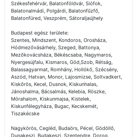
Székesfehérvár, Balatonföldvár, Siófok,
Balatonalmádi, Polgárdi, Balatonfűzfő,
Balatonfüred, Veszprém, Sátoraljaújhely
Budapest egész területe:
Szentes, Mindszent, Kondoros, Orosháza,
Hódmezővásárhely, Szeged, Battonya,
Mezőkovácsháza, Békéscsaba, Nagymaros,
Nyergesújfalu, Kismaros, Göd,Szob, Rétság,
Balassagyarmat, Romhány, Hollókő, Szécsény,
Aszód, Hatvan, Monor, Lajosmizse, Soltvadkert,
Kiskőrös, Kecel, Dusnok, Kiskunhalas,
Jánoshalma, Bácsalmás, Kelebia, Röszke,
Mórahalom, Kiskunmajsa, Kistelek,
Kiskunfélegyháza, Bugac, Kecskemét,
Tiszakécske
Nagykörös, Cegléd, Budaörs, Pécel, Gödöllő,
Dunakeszi, Budakeszi, Szentendre, Dorog,