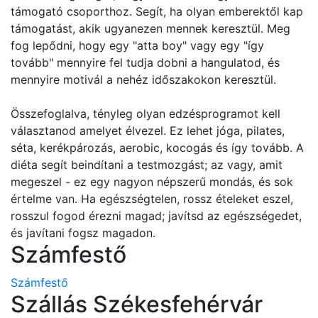
támogató csoporthoz. Segít, ha olyan emberektől kap
támogatást, akik ugyanezen mennek keresztül. Meg
fog lepődni, hogy egy "atta boy" vagy egy "így
tovább" mennyire fel tudja dobni a hangulatod, és
mennyire motivál a nehéz időszakokon keresztül.
Összefoglalva, tényleg olyan edzésprogramot kell
választanod amelyet élvezel. Ez lehet jóga, pilates,
séta, kerékpározás, aerobic, kocogás és így tovább. A
diéta segít beindítani a testmozgást; az vagy, amit
megeszel - ez egy nagyon népszerű mondás, és sok
értelme van. Ha egészségtelen, rossz ételeket eszel,
rosszul fogod érezni magad; javítsd az egészségedet,
és javítani fogsz magadon.
Számfestő
Számfestő
Szállás Székesfehérvár