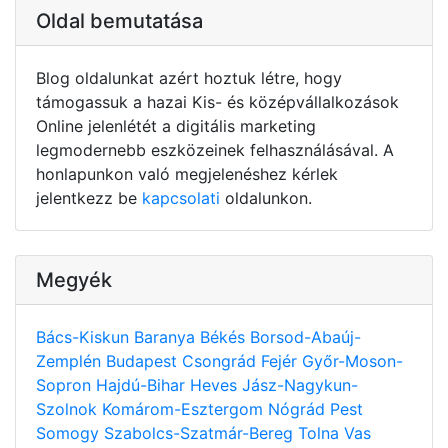
Oldal bemutatása
Blog oldalunkat azért hoztuk létre, hogy
támogassuk a hazai Kis- és középvállalkozások
Online jelenlétét a digitális marketing
legmodernebb eszközeinek felhasználásával. A
honlapunkon való megjelenéshez kérlek
jelentkezz be
kapcsolati
oldalunkon.
Megyék
Bács-Kiskun
Baranya
Békés
Borsod-Abaúj-
Zemplén
Budapest
Csongrád
Fejér
Győr-Moson-
Sopron
Hajdú-Bihar
Heves
Jász-Nagykun-
Szolnok
Komárom-Esztergom
Nógrád
Pest
Somogy
Szabolcs-Szatmár-Bereg
Tolna
Vas