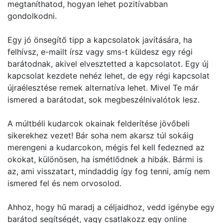
megtaníthatod, hogyan lehet pozitívabban
gondolkodni.
Egy jó önsegítő tipp a kapcsolatok javítására, ha
felhívsz, e-mailt írsz vagy sms-t küldesz egy régi
barátodnak, akivel elvesztetted a kapcsolatot. Egy új
kapcsolat kezdete nehéz lehet, de egy régi kapcsolat
újraélesztése remek alternatíva lehet. Mivel Te már
ismered a barátodat, sok megbeszélnivalótok lesz.
A múltbéli kudarcok okainak felderítése jövőbeli
sikerekhez vezet! Bár soha nem akarsz túl sokáig
merengeni a kudarcokon, mégis fel kell fedezned az
okokat, különösen, ha ismétlődnek a hibák. Bármi is
az, ami visszatart, mindaddig így fog tenni, amíg nem
ismered fel és nem orvosolod.
Ahhoz, hogy hű maradj a céljaidhoz, vedd igénybe egy
barátod segítségét, vagy csatlakozz egy online