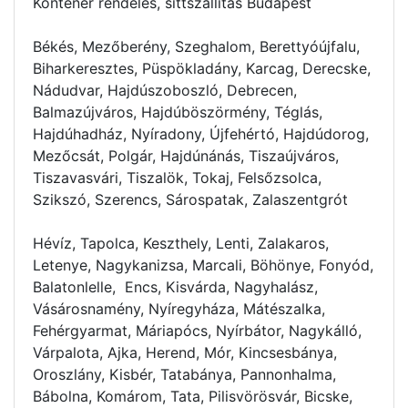
Konténer rendelés
, sittszállítás Budapest
Békés, Mezőberény, Szeghalom, Berettyóújfalu,
Biharkeresztes, Püspökladány, Karcag, Derecske,
Nádudvar, Hajdúszoboszló, Debrecen,
Balmazújváros, Hajdúböszörmény, Téglás,
Hajdúhadház, Nyíradony, Újfehértó, Hajdúdorog,
Mezőcsát, Polgár, Hajdúnánás, Tiszaújváros,
Tiszavasvári, Tiszalök, Tokaj, Felsőzsolca,
Szikszó, Szerencs, Sárospatak, Zalaszentgrót
Hévíz, Tapolca, Keszthely, Lenti, Zalakaros,
Letenye, Nagykanizsa, Marcali, Böhönye, Fonyód,
Balatonlelle, Encs, Kisvárda, Nagyhalász,
Vásárosnamény, Nyíregyháza, Mátészalka,
Fehérgyarmat, Máriapócs, Nyírbátor, Nagykálló,
Várpalota, Ajka, Herend, Mór, Kincsesbánya,
Oroszlány, Kisbér, Tatabánya, Pannonhalma,
Bábolna, Komárom, Tata, Pilisvörösvár, Bicske,