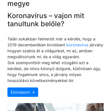
megye
Koronavírus – vajon mit
tanultunk belőle?
Talán sokakban felmerült már a kérdés, hogy a
2019 decemberében kirobbant
koronavírus
járvány
hogyan szabta át a világunkat, mi az, amiben
megváltoztunk mi, és a világ egyaránt.
Sok szempontból meg lehet vizsgálni ezt a
kérdést, de nincs könnyű dolgunk, különösen úgy,
hogy fogalmunk sincs, a járvány milyen
hosszútávú következményekkel bír.
Elolvasom →