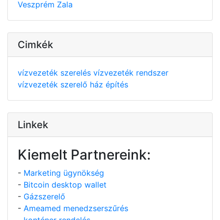
Veszprém
Zala
Cimkék
vízvezeték szerelés
vízvezeték rendszer
vízvezeték szerelő
ház építés
Linkek
Kiemelt Partnereink:
-
Marketing ügynökség
-
Bitcoin desktop wallet
-
Gázszerelő
-
Ameamed menedzserszűrés
-
konténer rendelés