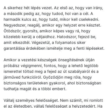
A sikerhez hét lépés vezet. Az első az, hogy van irány,
a második pedig az, hogy tudod, hol van a cél. A
harmadik kulcs az, hogy tudd, mikor kell cselekedni.
Negyedszer, reagálj, amikor egy helyzet erre késztet.
Ötödször, gyorsíts, amikor képes vagy rá, hogy
közelebb kerülj a céljaidhoz. Hatodszor, fejezd be,
amit elkezdtél. Végezetül, a folyamatos siker
garantálása érdekében ismételje meg a fenti lépéseket.
Amikor a vezetési készségek önsegítésének útján
próbálsz végigmenni, fontos, hogy a lehető legtöbb
ismerettel töltsd meg a fejed az út szabályairól és a
járműved funkcióiról. Győződjön meg róla, hogy
biztonságos területeken gyakorol, ahol biztonságban
tudhatja magát és a többi embert.
Vállalj személyes felelősséget. Nem számít, mi romlott
el az életedben, vállalj felelősséget a helyzetedért. Ha