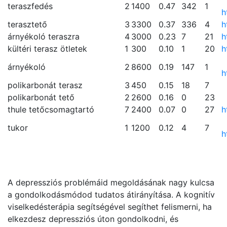
teraszfedés
2
1400
0.47
342
1
h
terasztető
3
3300
0.37
336
4
h
árnyékoló teraszra
4
3000
0.23
7
21
h
kültéri terasz ötletek
1
300
0.10
1
20
h
árnyékoló
2
8600
0.19
147
1
h
polikarbonát terasz
3
450
0.15
18
7
polikarbonát tető
2
2600
0.16
0
23
thule tetőcsomagtartó
7
2400
0.07
0
27
h
tukor
1
1200
0.12
4
7
h
A depressziós problémáid megoldásának nagy kulcsa
a gondolkodásmódod tudatos átirányítása. A kognitív
viselkedésterápia segítségével segíthet felismerni, ha
elkezdesz depressziós úton gondolkodni, és