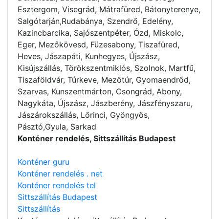
Esztergom, Visegrád, Mátrafüred, Bátonyterenye,
Salgótarján,Rudabánya, Szendrő, Edelény,
Kazincbarcika, Sajószentpéter, Ózd, Miskolc,
Eger, Mezőkövesd, Füzesabony, Tiszafüred,
Heves, Jászapáti, Kunhegyes, Újszász,
Kisújszállás, Törökszentmiklós, Szolnok, Martfű,
Tiszaföldvár, Túrkeve, Mezőtúr, Gyomaendrőd,
Szarvas, Kunszentmárton, Csongrád, Abony,
Nagykáta, Újszász, Jászberény, Jászfényszaru,
Jászárokszállás, Lőrinci, Gyöngyös,
Pásztó,Gyula, Sarkad
Konténer rendelés, Sittszállítás Budapest
Konténer guru
Konténer rendelés . net
Konténer rendelés tel
Sittszállítás Budapest
Sittszállítás