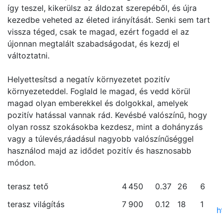
így teszel, kikerülsz az áldozat szerepéből, és újra
kezedbe veheted az életed irányítását. Senki sem tart
vissza téged, csak te magad, ezért fogadd el az
újonnan megtalált szabadságodat, és kezdj el
változtatni.
Helyettesítsd a negatív környezetet pozitív
környezeteddel. Foglald le magad, és vedd körül
magad olyan emberekkel és dolgokkal, amelyek
pozitív hatással vannak rád. Kevésbé valószínű, hogy
olyan rossz szokásokba kezdesz, mint a dohányzás
vagy a túlevés,ráadásul nagyobb valószínűséggel
használod majd az idődet pozitív és hasznosabb
módon.
terasz tető
4
450
0.37
26
6
terasz világítás
7
900
0.12
18
1
h