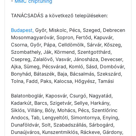
-
MMC chiptuning
TANÁCSADÁS a következő településeken:
Budapest,
Győr, Miskolc, Pécs, Szeged, Debrecen
Mosonmagyaróvár, Sopron, Fertőd, Kapuvár,
Csorna, Győr, Pápa, Celldömölk, Sárvár, Kőszeg,
Szombathely, Ják, Körmend, Szentgotthárd,
Csepreg, Zalalövő, Vasvár, Jánosháza, Devecser,
Ajka, Sümeg, Pécsvárad, Komló, Sásd, Dombóvár,
Bonyhád, Bátaszék, Baja, Bácsalmás, Szekszárd,
Tolna, Fadd, Paks, Kalocsa, Hőgyész, Tamási
Balatonboglár, Kaposvár, Csurgó, Nagyatád,
Kadarkút, Barcs, Szigetvár, Sellye, Harkány,
Siklós, Villány, Bóly, Mohács, Pécs, Szentlőrinc
Andocs, Tab, Lengyeltóti, Simontornya, Enying,
Dunaföldvár, Solt, Szabadszállás, Sárbogárd,
Dunaújváros, Kunszentmiklós, Ráckeve, Gárdony,