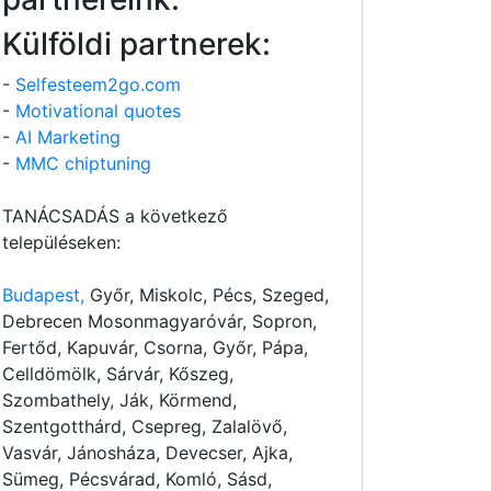
Külföldi partnerek:
-
Selfesteem2go.com
-
Motivational quotes
-
AI Marketing
-
MMC chiptuning
TANÁCSADÁS a következő
településeken:
Budapest,
Győr, Miskolc, Pécs, Szeged,
Debrecen Mosonmagyaróvár, Sopron,
Fertőd, Kapuvár, Csorna, Győr, Pápa,
Celldömölk, Sárvár, Kőszeg,
Szombathely, Ják, Körmend,
Szentgotthárd, Csepreg, Zalalövő,
Vasvár, Jánosháza, Devecser, Ajka,
Sümeg, Pécsvárad, Komló, Sásd,