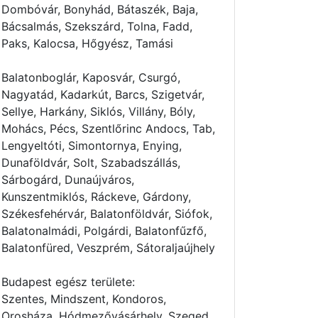
Dombóvár, Bonyhád, Bátaszék, Baja,
Bácsalmás, Szekszárd, Tolna, Fadd,
Paks, Kalocsa, Hőgyész, Tamási
Balatonboglár, Kaposvár, Csurgó,
Nagyatád, Kadarkút, Barcs, Szigetvár,
Sellye, Harkány, Siklós, Villány, Bóly,
Mohács, Pécs, Szentlőrinc Andocs, Tab,
Lengyeltóti, Simontornya, Enying,
Dunaföldvár, Solt, Szabadszállás,
Sárbogárd, Dunaújváros,
Kunszentmiklós, Ráckeve, Gárdony,
Székesfehérvár, Balatonföldvár, Siófok,
Balatonalmádi, Polgárdi, Balatonfűzfő,
Balatonfüred, Veszprém, Sátoraljaújhely
Budapest egész területe:
Szentes, Mindszent, Kondoros,
Orosháza, Hódmezővásárhely, Szeged,