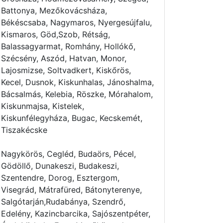
Battonya, Mezőkovácsháza,
Békéscsaba, Nagymaros, Nyergesújfalu,
Kismaros, Göd,Szob, Rétság,
Balassagyarmat, Romhány, Hollókő,
Szécsény, Aszód, Hatvan, Monor,
Lajosmizse, Soltvadkert, Kiskőrös,
Kecel, Dusnok, Kiskunhalas, Jánoshalma,
Bácsalmás, Kelebia, Röszke, Mórahalom,
Kiskunmajsa, Kistelek,
Kiskunfélegyháza, Bugac, Kecskemét,
Tiszakécske
Nagykörös, Cegléd, Budaörs, Pécel,
Gödöllő, Dunakeszi, Budakeszi,
Szentendre, Dorog, Esztergom,
Visegrád, Mátrafüred, Bátonyterenye,
Salgótarján,Rudabánya, Szendrő,
Edelény, Kazincbarcika, Sajószentpéter,