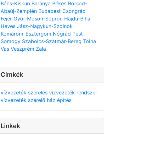
Bács-Kiskun
Baranya
Békés
Borsod-
Abaúj-Zemplén
Budapest
Csongrád
Fejér
Győr-Moson-Sopron
Hajdú-Bihar
Heves
Jász-Nagykun-Szolnok
Komárom-Esztergom
Nógrád
Pest
Somogy
Szabolcs-Szatmár-Bereg
Tolna
Vas
Veszprém
Zala
Cimkék
vízvezeték szerelés
vízvezeték rendszer
vízvezeték szerelő
ház építés
Linkek