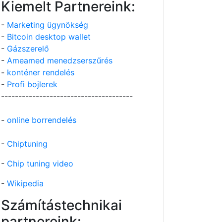
Kiemelt Partnereink:
-
Marketing ügynökség
-
Bitcoin desktop wallet
-
Gázszerelő
-
Ameamed menedzserszűrés
-
konténer rendelés
-
Profi bojlerek
--------------------------------------
-
online borrendelés
-
Chiptuning
-
Chip tuning video
-
Wikipedia
Számítástechnikai
partnereink: