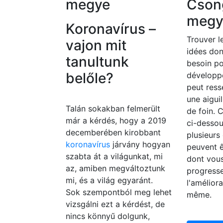
megye
Cson
megy
Koronavírus –
Trouver le
vajon mit
idées do
tanultunk
besoin po
belőle?
développ
peut ress
une aigui
Talán sokakban felmerült
de foin. C
már a kérdés, hogy a 2019
ci-dessou
decemberében kirobbant
plusieurs
koronavírus
járvány hogyan
peuvent 
szabta át a világunkat, mi
dont vou
az, amiben megváltoztunk
progresse
mi, és a világ egyaránt.
l'amélior
Sok szempontból meg lehet
même.
vizsgálni ezt a kérdést, de
nincs könnyű dolgunk,