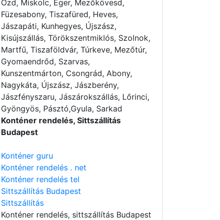
Ózd, Miskolc, Eger, Mezőkövesd,
Füzesabony, Tiszafüred, Heves,
Jászapáti, Kunhegyes, Újszász,
Kisújszállás, Törökszentmiklós, Szolnok,
Martfű, Tiszaföldvár, Túrkeve, Mezőtúr,
Gyomaendrőd, Szarvas,
Kunszentmárton, Csongrád, Abony,
Nagykáta, Újszász, Jászberény,
Jászfényszaru, Jászárokszállás, Lőrinci,
Gyöngyös, Pásztó,Gyula, Sarkad
Konténer rendelés, Sittszállítás
Budapest
Konténer guru
Konténer rendelés . net
Konténer rendelés tel
Sittszállítás Budapest
Sittszállítás
Konténer rendelés
, sittszállítás Budapest