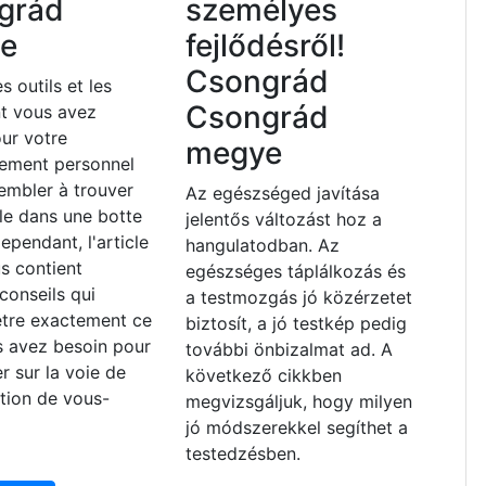
grád
személyes
e
fejlődésről!
Csongrád
s outils et les
Csongrád
nt vous avez
ur votre
megye
ement personnel
embler à trouver
Az egészséged javítása
lle dans une botte
jelentős változást hoz a
ependant, l'article
hangulatodban. Az
s contient
egészséges táplálkozás és
 conseils qui
a testmozgás jó közérzetet
être exactement ce
biztosít, a jó testkép pedig
s avez besoin pour
további önbizalmat ad. A
r sur la voie de
következő cikkben
ation de vous-
megvizsgáljuk, hogy milyen
jó módszerekkel segíthet a
testedzésben.