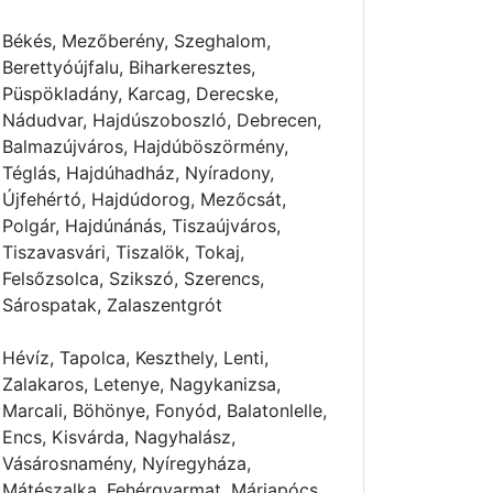
Békés, Mezőberény, Szeghalom,
Berettyóújfalu, Biharkeresztes,
Püspökladány, Karcag, Derecske,
Nádudvar, Hajdúszoboszló, Debrecen,
Balmazújváros, Hajdúböszörmény,
Téglás, Hajdúhadház, Nyíradony,
Újfehértó, Hajdúdorog, Mezőcsát,
Polgár, Hajdúnánás, Tiszaújváros,
Tiszavasvári, Tiszalök, Tokaj,
Felsőzsolca, Szikszó, Szerencs,
Sárospatak, Zalaszentgrót
Hévíz, Tapolca, Keszthely, Lenti,
Zalakaros, Letenye, Nagykanizsa,
Marcali, Böhönye, Fonyód, Balatonlelle,
Encs, Kisvárda, Nagyhalász,
Vásárosnamény, Nyíregyháza,
Mátészalka, Fehérgyarmat, Máriapócs,