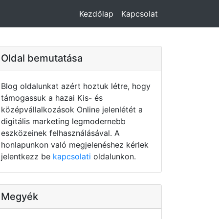
Kezdőlap
Kapcsolat
Oldal bemutatása
Blog oldalunkat azért hoztuk létre, hogy
támogassuk a hazai Kis- és
középvállalkozások Online jelenlétét a
digitális marketing legmodernebb
eszközeinek felhasználásával. A
honlapunkon való megjelenéshez kérlek
jelentkezz be
kapcsolati
oldalunkon.
Megyék