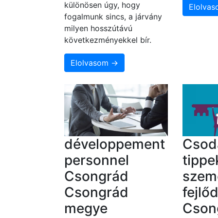
különösen úgy, hogy
Elolva
fogalmunk sincs, a járvány
milyen hosszútávú
következményekkel bír.
Elolvasom →
développement
Csod
personnel
tippe
Csongrád
szem
Csongrád
fejlő
megye
Cson