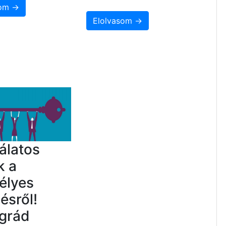
som →
Elolvasom →
álatos
k a
élyes
désről!
grád