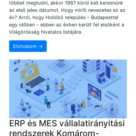
többet megtudni, akkor 1987 körül kell keresnünk
az első jeles dátumot. Hogy miről nevezetes ez az
év? Arról, hogy Hollókő település – Budapesttel
egy időben – ebben az évben került fel elsőként a
Világörökség hivatalos listájára.
Elolvasom →
ERP és MES vállalatirányítási
rendszerek Komárom-