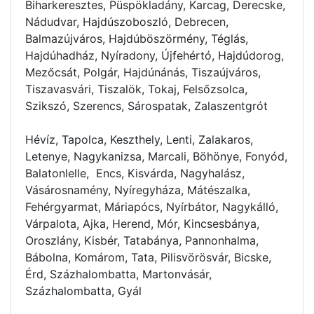
Biharkeresztes, Püspökladány, Karcag, Derecske,
Nádudvar, Hajdúszoboszló, Debrecen,
Balmazújváros, Hajdúböszörmény, Téglás,
Hajdúhadház, Nyíradony, Újfehértó, Hajdúdorog,
Mezőcsát, Polgár, Hajdúnánás, Tiszaújváros,
Tiszavasvári, Tiszalök, Tokaj, Felsőzsolca,
Szikszó, Szerencs, Sárospatak, Zalaszentgrót
Hévíz, Tapolca, Keszthely, Lenti, Zalakaros,
Letenye, Nagykanizsa, Marcali, Böhönye, Fonyód,
Balatonlelle, Encs, Kisvárda, Nagyhalász,
Vásárosnamény, Nyíregyháza, Mátészalka,
Fehérgyarmat, Máriapócs, Nyírbátor, Nagykálló,
Várpalota, Ajka, Herend, Mór, Kincsesbánya,
Oroszlány, Kisbér, Tatabánya, Pannonhalma,
Bábolna, Komárom, Tata, Pilisvörösvár, Bicske,
Érd, Százhalombatta, Martonvásár,
Százhalombatta, Gyál