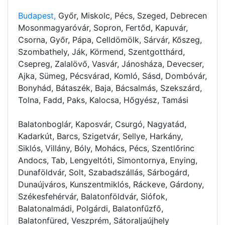
Budapest,
Győr, Miskolc, Pécs, Szeged, Debrecen
Mosonmagyaróvár, Sopron, Fertőd, Kapuvár,
Csorna, Győr, Pápa, Celldömölk, Sárvár, Kőszeg,
Szombathely, Ják, Körmend, Szentgotthárd,
Csepreg, Zalalövő, Vasvár, Jánosháza, Devecser,
Ajka, Sümeg, Pécsvárad, Komló, Sásd, Dombóvár,
Bonyhád, Bátaszék, Baja, Bácsalmás, Szekszárd,
Tolna, Fadd, Paks, Kalocsa, Hőgyész, Tamási
Balatonboglár, Kaposvár, Csurgó, Nagyatád,
Kadarkút, Barcs, Szigetvár, Sellye, Harkány,
Siklós, Villány, Bóly, Mohács, Pécs, Szentlőrinc
Andocs, Tab, Lengyeltóti, Simontornya, Enying,
Dunaföldvár, Solt, Szabadszállás, Sárbogárd,
Dunaújváros, Kunszentmiklós, Ráckeve, Gárdony,
Székesfehérvár, Balatonföldvár, Siófok,
Balatonalmádi, Polgárdi, Balatonfűzfő,
Balatonfüred, Veszprém, Sátoraljaújhely