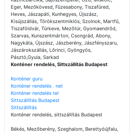
Eger, Mezőkövesd, Füzesabony, Tiszafüred,
Heves, Jászapáti, Kunhegyes, Újszász,
Kisújszállás, Törökszentmiklós, Szolnok, Martfű,
Tiszaföldvár, Túrkeve, Mezőtúr, Gyomaendrőd,
Szarvas, Kunszentmárton, Csongrád, Abony,
Nagykáta, Újszász, Jászberény, Jászfényszaru,
Jászárokszállás, Lőrinci, Gyöngyös,
Pásztó,Gyula, Sarkad
Konténer rendelés, Sittszállítás Budapest
Konténer guru
Konténer rendelés . net
Konténer rendelés tel
Sittszállítás Budapest
Sittszállítás
Konténer rendelés
, sittszállítás Budapest
Békés, Mezőberény, Szeghalom, Berettyóújfalu,