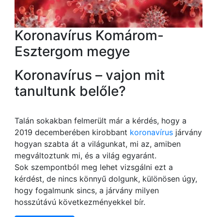
Koronavírus Komárom-
Esztergom megye
Koronavírus – vajon mit
tanultunk belőle?
Talán sokakban felmerült már a kérdés, hogy a
2019 decemberében kirobbant
koronavírus
járvány
hogyan szabta át a világunkat, mi az, amiben
megváltoztunk mi, és a világ egyaránt.
Sok szempontból meg lehet vizsgálni ezt a
kérdést, de nincs könnyű dolgunk, különösen úgy,
hogy fogalmunk sincs, a járvány milyen
hosszútávú következményekkel bír.