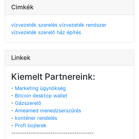
Cimkék
vízvezeték szerelés
vízvezeték rendszer
vízvezeték szerelő
ház építés
Linkek
Kiemelt Partnereink:
-
Marketing ügynökség
-
Bitcoin desktop wallet
-
Gázszerelő
-
Ameamed menedzserszűrés
-
konténer rendelés
-
Profi bojlerek
--------------------------------------