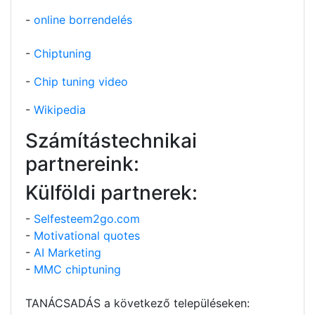
-
online borrendelés
-
Chiptuning
-
Chip tuning video
-
Wikipedia
Számítástechnikai
partnereink:
Külföldi partnerek:
-
Selfesteem2go.com
-
Motivational quotes
-
AI Marketing
-
MMC chiptuning
TANÁCSADÁS a következő településeken: