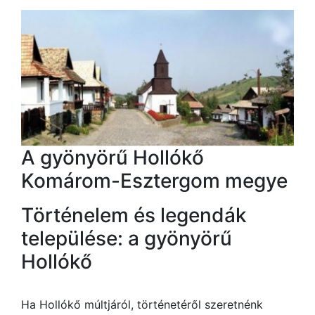
A gyönyörű Hollókő
Komárom-Esztergom megye
Történelem és legendák
települése: a gyönyörű
Hollókő
Ha Hollókő múltjáról, történetéről szeretnénk