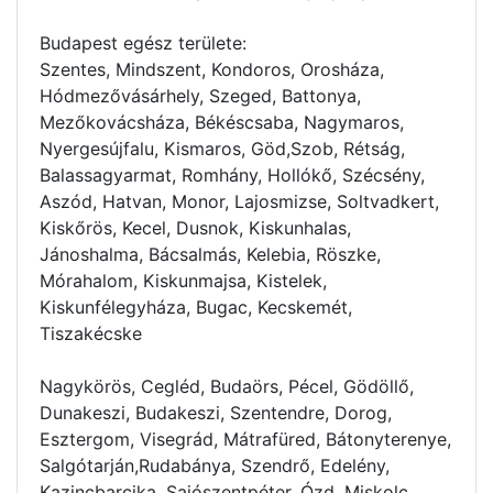
Budapest egész területe:
Szentes, Mindszent, Kondoros, Orosháza,
Hódmezővásárhely, Szeged, Battonya,
Mezőkovácsháza, Békéscsaba, Nagymaros,
Nyergesújfalu, Kismaros, Göd,Szob, Rétság,
Balassagyarmat, Romhány, Hollókő, Szécsény,
Aszód, Hatvan, Monor, Lajosmizse, Soltvadkert,
Kiskőrös, Kecel, Dusnok, Kiskunhalas,
Jánoshalma, Bácsalmás, Kelebia, Röszke,
Mórahalom, Kiskunmajsa, Kistelek,
Kiskunfélegyháza, Bugac, Kecskemét,
Tiszakécske
Nagykörös, Cegléd, Budaörs, Pécel, Gödöllő,
Dunakeszi, Budakeszi, Szentendre, Dorog,
Esztergom, Visegrád, Mátrafüred, Bátonyterenye,
Salgótarján,Rudabánya, Szendrő, Edelény,
Kazincbarcika, Sajószentpéter, Ózd, Miskolc,