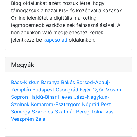
Blog oldalunkat azért hoztuk létre, hogy
támogassuk a hazai Kis- és középvállalkozások
Online jelenlétét a digitális marketing
legmodernebb eszközeinek felhasználásával. A
honlapunkon való megjelenéshez kérlek
jelentkezz be
kapcsolati
oldalunkon.
Megyék
Bács-Kiskun
Baranya
Békés
Borsod-Abaúj-
Zemplén
Budapest
Csongrád
Fejér
Győr-Moson-
Sopron
Hajdú-Bihar
Heves
Jász-Nagykun-
Szolnok
Komárom-Esztergom
Nógrád
Pest
Somogy
Szabolcs-Szatmár-Bereg
Tolna
Vas
Veszprém
Zala