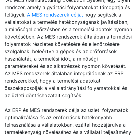
Az MES (Manufacturing Execution System) egy olyan
rendszer, amely a gyártási folyamatokat támogatja és
felügyeli.
A MES rendszerek célja,
hogy segítsék a
vállalatokat a termelés hatékonyságának javításában,
a minőségellenőrzésben és a termelési adatok nyomon
követésében. Az MES rendszerek általában a termelési
folyamatok részletes követésére és ellenőrzésére
szolgálnak, beleértve a gépek és az erőforrások
használatát, a termelési időt, a minőségi
paramétereket és az alkatrészek nyomon követését.
Az MES rendszerek általában integrálódnak az ERP
rendszerekkel, hogy a termelési adatokat
összekapcsolják a vállalatirányítási folyamatokkal és
az üzleti döntéshozatalt segítsék.
Az ERP és MES rendszerek célja az üzleti folyamatok
optimalizálása és az erőforrások hatékonyabb
felhasználása a vállalatokban, ezáltal hozzájárulva a
termelékenység növeléséhez és a vállalati teljesítmény