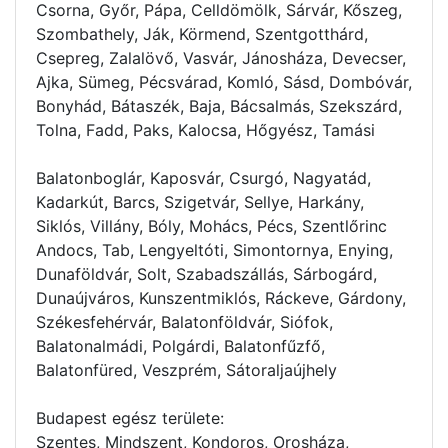
Csorna, Győr, Pápa, Celldömölk, Sárvár, Kőszeg,
Szombathely, Ják, Körmend, Szentgotthárd,
Csepreg, Zalalövő, Vasvár, Jánosháza, Devecser,
Ajka, Sümeg, Pécsvárad, Komló, Sásd, Dombóvár,
Bonyhád, Bátaszék, Baja, Bácsalmás, Szekszárd,
Tolna, Fadd, Paks, Kalocsa, Hőgyész, Tamási
Balatonboglár, Kaposvár, Csurgó, Nagyatád,
Kadarkút, Barcs, Szigetvár, Sellye, Harkány,
Siklós, Villány, Bóly, Mohács, Pécs, Szentlőrinc
Andocs, Tab, Lengyeltóti, Simontornya, Enying,
Dunaföldvár, Solt, Szabadszállás, Sárbogárd,
Dunaújváros, Kunszentmiklós, Ráckeve, Gárdony,
Székesfehérvár, Balatonföldvár, Siófok,
Balatonalmádi, Polgárdi, Balatonfűzfő,
Balatonfüred, Veszprém, Sátoraljaújhely
Budapest egész területe:
Szentes, Mindszent, Kondoros, Orosháza,