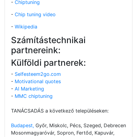
-
Chiptuning
-
Chip tuning video
-
Wikipedia
Számítástechnikai
partnereink:
Külföldi partnerek:
-
Selfesteem2go.com
-
Motivational quotes
-
AI Marketing
-
MMC chiptuning
TANÁCSADÁS a következő településeken:
Budapest,
Győr, Miskolc, Pécs, Szeged, Debrecen
Mosonmagyaróvár, Sopron, Fertőd, Kapuvár,