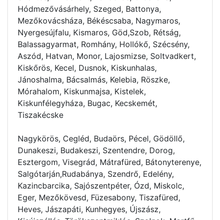
Hódmezővásárhely, Szeged, Battonya,
Mezőkovácsháza, Békéscsaba, Nagymaros,
Nyergesújfalu, Kismaros, Göd,Szob, Rétság,
Balassagyarmat, Romhány, Hollókő, Szécsény,
Aszód, Hatvan, Monor, Lajosmizse, Soltvadkert,
Kiskőrös, Kecel, Dusnok, Kiskunhalas,
Jánoshalma, Bácsalmás, Kelebia, Röszke,
Mórahalom, Kiskunmajsa, Kistelek,
Kiskunfélegyháza, Bugac, Kecskemét,
Tiszakécske
Nagykörös, Cegléd, Budaörs, Pécel, Gödöllő,
Dunakeszi, Budakeszi, Szentendre, Dorog,
Esztergom, Visegrád, Mátrafüred, Bátonyterenye,
Salgótarján,Rudabánya, Szendrő, Edelény,
Kazincbarcika, Sajószentpéter, Ózd, Miskolc,
Eger, Mezőkövesd, Füzesabony, Tiszafüred,
Heves, Jászapáti, Kunhegyes, Újszász,