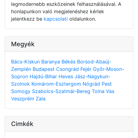
legmodernebb eszközeinek felhasználásával. A
honlapunkon való megjelenéshez kérlek
jelentkezz be
kapcsolati
oldalunkon.
Megyék
Bács-Kiskun
Baranya
Békés
Borsod-Abaúj-
Zemplén
Budapest
Csongrád
Fejér
Győr-Moson-
Sopron
Hajdú-Bihar
Heves
Jász-Nagykun-
Szolnok
Komárom-Esztergom
Nógrád
Pest
Somogy
Szabolcs-Szatmár-Bereg
Tolna
Vas
Veszprém
Zala
Cimkék