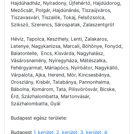
Hajdúhadház, Nyíradony, Újfehértó, Hajdúdorog,
Mezőcsát, Polgár, Hajdúnánás, Tiszaújváros,
Tiszavasvári, Tiszalök, Tokaj, Felsőzsolca,
Szikszó, Szerencs, Sárospatak, Zalaszentgrót
Hévíz, Tapolca, Keszthely, Lenti, Zalakaros,
Letenye, Nagykanizsa, Marcali, Böhönye, Fonyód,
Balatonlelle, Encs, Kisvárda, Nagyhalász,
Vásárosnamény, Nyíregyháza, Mátészalka,
Fehérgyarmat, Máriapócs, Nyírbátor, Nagykálló,
Várpalota, Ajka, Herend, Mór, Kincsesbánya,
Oroszlány, Kisbér, Tatabánya, Pannonhalma,
Bábolna, Komárom, Tata, Pilisvörösvár, Bicske,
Érd, Százhalombatta, Martonvásár,
Százhalombatta, Gyál
Budapest egész területe:
Budapest
1. kerület
,
2. kerület
,
3. kerület
,
4.