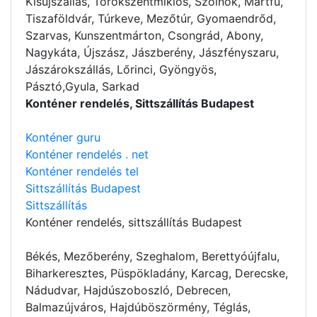
Kisújszállás, Törökszentmiklós, Szolnok, Martfű,
Tiszaföldvár, Túrkeve, Mezőtúr, Gyomaendrőd,
Szarvas, Kunszentmárton, Csongrád, Abony,
Nagykáta, Újszász, Jászberény, Jászfényszaru,
Jászárokszállás, Lőrinci, Gyöngyös,
Pásztó,Gyula, Sarkad
Konténer rendelés, Sittszállítás Budapest
Konténer guru
Konténer rendelés . net
Konténer rendelés tel
Sittszállítás Budapest
Sittszállítás
Konténer rendelés
, sittszállítás Budapest
Békés, Mezőberény, Szeghalom, Berettyóújfalu,
Biharkeresztes, Püspökladány, Karcag, Derecske,
Nádudvar, Hajdúszoboszló, Debrecen,
Balmazújváros, Hajdúböszörmény, Téglás,