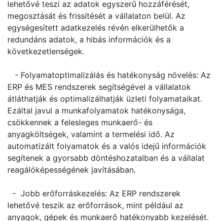
lehetővé teszi az adatok egyszerű hozzáférését,
megosztását és frissítését a vállalaton belül. Az
egységesített adatkezelés révén elkerülhetők a
redundáns adatok, a hibás információk és a
következetlenségek.
- Folyamatoptimalizálás és hatékonyság növelés: Az
ERP és MES rendszerek segítségével a vállalatok
átláthatják és optimalizálhatják üzleti folyamataikat.
Ezáltal javul a munkafolyamatok hatékonysága,
csökkennek a felesleges munkaerő- és
anyagköltségek, valamint a termelési idő. Az
automatizált folyamatok és a valós idejű információk
segítenek a gyorsabb döntéshozatalban és a vállalat
reagálóképességének javításában.
- Jobb erőforráskezelés: Az ERP rendszerek
lehetővé teszik az erőforrások, mint például az
anyagok, gépek és munkaerő hatékonyabb kezelését.