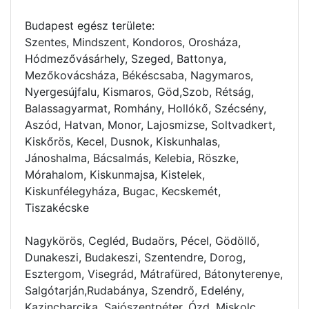
Budapest egész területe:
Szentes, Mindszent, Kondoros, Orosháza,
Hódmezővásárhely, Szeged, Battonya,
Mezőkovácsháza, Békéscsaba, Nagymaros,
Nyergesújfalu, Kismaros, Göd,Szob, Rétság,
Balassagyarmat, Romhány, Hollókő, Szécsény,
Aszód, Hatvan, Monor, Lajosmizse, Soltvadkert,
Kiskőrös, Kecel, Dusnok, Kiskunhalas,
Jánoshalma, Bácsalmás, Kelebia, Röszke,
Mórahalom, Kiskunmajsa, Kistelek,
Kiskunfélegyháza, Bugac, Kecskemét,
Tiszakécske
Nagykörös, Cegléd, Budaörs, Pécel, Gödöllő,
Dunakeszi, Budakeszi, Szentendre, Dorog,
Esztergom, Visegrád, Mátrafüred, Bátonyterenye,
Salgótarján,Rudabánya, Szendrő, Edelény,
Kazincbarcika, Sajószentpéter, Ózd, Miskolc,