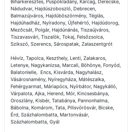
Biharkeresztes, Püspökladány, Karcag, Derecske,
Nádudvar, Hajdúszoboszló, Debrecen,
Balmazújváros, Hajdúböszörmény, Téglás,
Hajdúhadház, Nyíradony, Újfehértó, Hajdúdorog,
Mezőcsát, Polgár, Hajdúnánás, Tiszaújváros,
Tiszavasvári, Tiszalök, Tokaj, Felsőzsolca,
Szikszó, Szerencs, Sárospatak, Zalaszentgrót
Hévíz, Tapolca, Keszthely, Lenti, Zalakaros,
Letenye, Nagykanizsa, Marcali, Böhönye, Fonyód,
Balatonlelle, Encs, Kisvárda, Nagyhalász,
Vásárosnamény, Nyíregyháza, Mátészalka,
Fehérgyarmat, Máriapócs, Nyírbátor, Nagykálló,
Várpalota, Ajka, Herend, Mór, Kincsesbánya,
Oroszlány, Kisbér, Tatabánya, Pannonhalma,
Bábolna, Komárom, Tata, Pilisvörösvár, Bicske,
Érd, Százhalombatta, Martonvásár,
Százhalombatta, Gyál