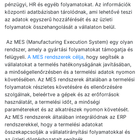
pénzügyi, HR és egyéb folyamatokat. Az információk
központi adatbázisban tárolódnak, ami lehetővé teszi
az adatok egyszerű hozzáférését és az üzleti
folyamatok összehangolását a vállalaton belül.
Az MES (Manufacturing Execution System) egy olyan
rendszer, amely a gyártási folyamatokat támogatja és
felügyeli.
A MES rendszerek célja,
hogy segítsék a
vállalatokat a termelés hatékonyságának javításában,
a minőségellenőrzésben és a termelési adatok nyomon
követésében. Az MES rendszerek általában a termelési
folyamatok részletes követésére és ellenőrzésére
szolgálnak, beleértve a gépek és az erőforrások
használatát, a termelési időt, a minőségi
paramétereket és az alkatrészek nyomon követését.
Az MES rendszerek általában integrálódnak az ERP
rendszerekkel, hogy a termelési adatokat
összekapcsolják a vállalatirányítási folyamatokkal és
az üzleti döntéshozatalt segítsék.