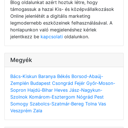
Blog oldalunkat azért hoztuk létre, hogy
támogassuk a hazai Kis- és középvállalkozások
Online jelenlétét a digitális marketing
legmodernebb eszközeinek felhasználásával. A
honlapunkon való megjelenéshez kérlek
jelentkezz be
kapcsolati
oldalunkon.
Megyék
Bács-Kiskun
Baranya
Békés
Borsod-Abaúj-
Zemplén
Budapest
Csongrád
Fejér
Győr-Moson-
Sopron
Hajdú-Bihar
Heves
Jász-Nagykun-
Szolnok
Komárom-Esztergom
Nógrád
Pest
Somogy
Szabolcs-Szatmár-Bereg
Tolna
Vas
Veszprém
Zala