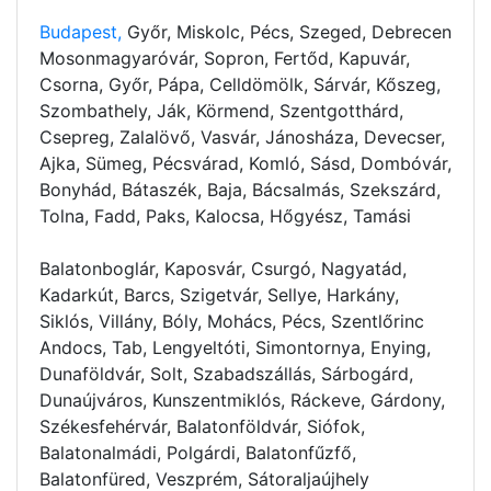
Budapest,
Győr, Miskolc, Pécs, Szeged, Debrecen
Mosonmagyaróvár, Sopron, Fertőd, Kapuvár,
Csorna, Győr, Pápa, Celldömölk, Sárvár, Kőszeg,
Szombathely, Ják, Körmend, Szentgotthárd,
Csepreg, Zalalövő, Vasvár, Jánosháza, Devecser,
Ajka, Sümeg, Pécsvárad, Komló, Sásd, Dombóvár,
Bonyhád, Bátaszék, Baja, Bácsalmás, Szekszárd,
Tolna, Fadd, Paks, Kalocsa, Hőgyész, Tamási
Balatonboglár, Kaposvár, Csurgó, Nagyatád,
Kadarkút, Barcs, Szigetvár, Sellye, Harkány,
Siklós, Villány, Bóly, Mohács, Pécs, Szentlőrinc
Andocs, Tab, Lengyeltóti, Simontornya, Enying,
Dunaföldvár, Solt, Szabadszállás, Sárbogárd,
Dunaújváros, Kunszentmiklós, Ráckeve, Gárdony,
Székesfehérvár, Balatonföldvár, Siófok,
Balatonalmádi, Polgárdi, Balatonfűzfő,
Balatonfüred, Veszprém, Sátoraljaújhely