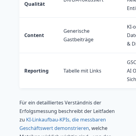
Qualität
Enti
KI-
Generische
Content
Dat
Gastbeiträge
& Di
GSC
Reporting
Tabelle mit Links
AI 
Sic
Für ein detailliertes Verständnis der
Erfolgsmessung beschreibt der Leitfaden
zu
KI-Linkaufbau-KPIs, die messbaren
Geschäftswert demonstrieren
, welche