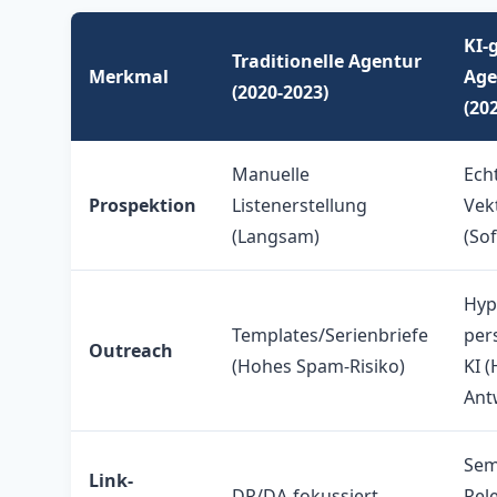
KI-
Traditionelle Agentur
Merkmal
Age
(2020-2023)
(20
Manuelle
Echt
Prospektion
Listenerstellung
Vek
(Langsam)
(Sof
Hyp
Templates/Serienbriefe
per
Outreach
(Hohes Spam-Risiko)
KI 
Ant
Sem
Link-
DR/DA-fokussiert
Rel