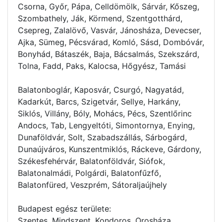
Csorna, Győr, Pápa, Celldömölk, Sárvár, Kőszeg,
Szombathely, Ják, Körmend, Szentgotthárd,
Csepreg, Zalalövő, Vasvár, Jánosháza, Devecser,
Ajka, Sümeg, Pécsvárad, Komló, Sásd, Dombóvár,
Bonyhád, Bátaszék, Baja, Bácsalmás, Szekszárd,
Tolna, Fadd, Paks, Kalocsa, Hőgyész, Tamási
Balatonboglár, Kaposvár, Csurgó, Nagyatád,
Kadarkút, Barcs, Szigetvár, Sellye, Harkány,
Siklós, Villány, Bóly, Mohács, Pécs, Szentlőrinc
Andocs, Tab, Lengyeltóti, Simontornya, Enying,
Dunaföldvár, Solt, Szabadszállás, Sárbogárd,
Dunaújváros, Kunszentmiklós, Ráckeve, Gárdony,
Székesfehérvár, Balatonföldvár, Siófok,
Balatonalmádi, Polgárdi, Balatonfűzfő,
Balatonfüred, Veszprém, Sátoraljaújhely
Budapest egész területe:
Szentes, Mindszent, Kondoros, Orosháza,