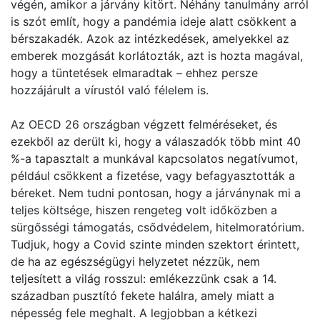
végén, amikor a járvány kitört. Néhány tanulmány arról
is szót említ, hogy a pandémia ideje alatt csökkent a
bérszakadék. Azok az intézkedések, amelyekkel az
emberek mozgását korlátozták, azt is hozta magával,
hogy a tüntetések elmaradtak – ehhez persze
hozzájárult a vírustól való félelem is.
Az OECD 26 országban végzett felméréseket, és
ezekből az derült ki, hogy a válaszadók több mint 40
%-a tapasztalt a munkával kapcsolatos negatívumot,
például csökkent a fizetése, vagy befagyasztották a
béreket. Nem tudni pontosan, hogy a járványnak mi a
teljes költsége, hiszen rengeteg volt időközben a
sürgősségi támogatás, csődvédelem, hitelmoratórium.
Tudjuk, hogy a Covid szinte minden szektort érintett,
de ha az egészségügyi helyzetet nézzük, nem
teljesített a világ rosszul: emlékezzünk csak a 14.
században pusztító fekete halálra, amely miatt a
népesség fele meghalt. A legjobban a kétkezi