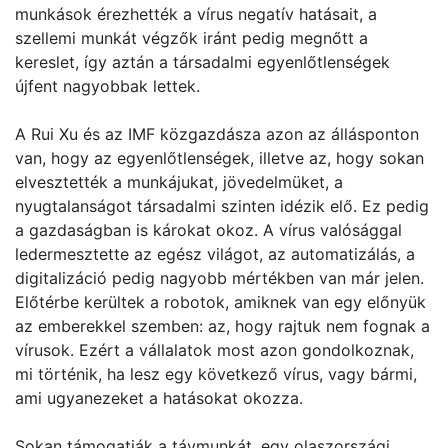
munkások érezhették a vírus negatív hatásait, a
szellemi munkát végzők iránt pedig megnőtt a
kereslet, így aztán a társadalmi egyenlőtlenségek
újfent nagyobbak lettek.
A Rui Xu és az IMF közgazdásza azon az állásponton
van, hogy az egyenlőtlenségek, illetve az, hogy sokan
elvesztették a munkájukat, jövedelmüket, a
nyugtalanságot társadalmi szinten idézik elő. Ez pedig
a gazdaságban is károkat okoz. A vírus valósággal
ledermesztette az egész világot, az automatizálás, a
digitalizáció pedig nagyobb mértékben van már jelen.
Előtérbe kerültek a robotok, amiknek van egy előnyük
az emberekkel szemben: az, hogy rajtuk nem fognak a
vírusok. Ezért a vállalatok most azon gondolkoznak,
mi történik, ha lesz egy következő vírus, vagy bármi,
ami ugyanezeket a hatásokat okozza.
Sokan támogatják a távmunkát, egy olaszországi