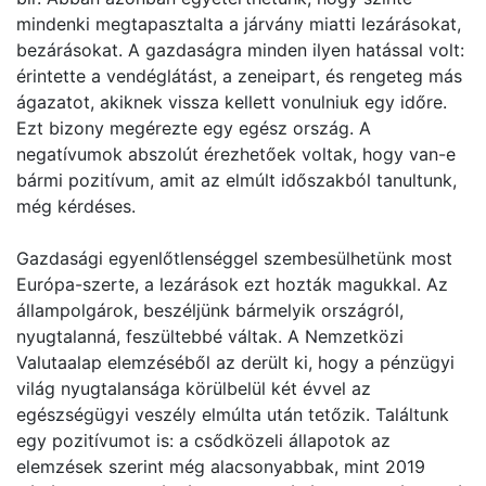
mindenki megtapasztalta a járvány miatti lezárásokat,
bezárásokat. A gazdaságra minden ilyen hatással volt:
érintette a vendéglátást, a zeneipart, és rengeteg más
ágazatot, akiknek vissza kellett vonulniuk egy időre.
Ezt bizony megérezte egy egész ország. A
negatívumok abszolút érezhetőek voltak, hogy van-e
bármi pozitívum, amit az elmúlt időszakból tanultunk,
még kérdéses.
Gazdasági egyenlőtlenséggel szembesülhetünk most
Európa-szerte, a lezárások ezt hozták magukkal. Az
állampolgárok, beszéljünk bármelyik országról,
nyugtalanná, feszültebbé váltak. A Nemzetközi
Valutaalap elemzéséből az derült ki, hogy a pénzügyi
világ nyugtalansága körülbelül két évvel az
egészségügyi veszély elmúlta után tetőzik. Találtunk
egy pozitívumot is: a csődközeli állapotok az
elemzések szerint még alacsonyabbak, mint 2019