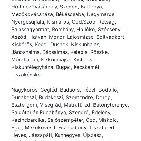
Hódmezővásárhely, Szeged, Battonya,
Mezőkovácsháza, Békéscsaba, Nagymaros,
Nyergesújfalu, Kismaros, Göd,Szob, Rétság,
Balassagyarmat, Romhány, Hollókő, Szécsény,
Aszód, Hatvan, Monor, Lajosmizse, Soltvadkert,
Kiskőrös, Kecel, Dusnok, Kiskunhalas,
Jánoshalma, Bácsalmás, Kelebia, Röszke,
Mórahalom, Kiskunmajsa, Kistelek,
Kiskunfélegyháza, Bugac, Kecskemét,
Tiszakécske
Nagykörös, Cegléd, Budaörs, Pécel, Gödöllő,
Dunakeszi, Budakeszi, Szentendre, Dorog,
Esztergom, Visegrád, Mátrafüred, Bátonyterenye,
Salgótarján,Rudabánya, Szendrő, Edelény,
Kazincbarcika, Sajószentpéter, Ózd, Miskolc,
Eger, Mezőkövesd, Füzesabony, Tiszafüred,
Heves, Jászapáti, Kunhegyes, Újszász,