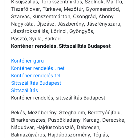
Kisújszállás, Törökszentmiklós, Szolnok, Martfű,
Tiszaföldvár, Túrkeve, Mezőtúr, Gyomaendrőd,
Szarvas, Kunszentmárton, Csongrád, Abony,
Nagykáta, Újszász, Jászberény, Jászfényszaru,
Jászárokszállás, Lőrinci, Gyöngyös,
Pásztó,Gyula, Sarkad
Konténer rendelés, Sittszállítás Budapest
Konténer guru
Konténer rendelés . net
Konténer rendelés tel
Sittszállítás Budapest
Sittszállítás
Konténer rendelés
, sittszállítás Budapest
Békés, Mezőberény, Szeghalom, Berettyóújfalu,
Biharkeresztes, Püspökladány, Karcag, Derecske,
Nádudvar, Hajdúszoboszló, Debrecen,
Balmazújváros, Hajdúböszörmény, Téglás,