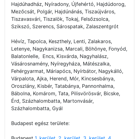
Hajdúhadház, Nyíradony, Újfehértó, Hajdúdorog,
Mezőcsát, Polgár, Hajdúnánás, Tiszaújváros,
Tiszavasvári, Tiszalök, Tokaj, Felsőzsolca,
Szikszó, Szerencs, Sárospatak, Zalaszentgrót
Hévíz, Tapolca, Keszthely, Lenti, Zalakaros,
Letenye, Nagykanizsa, Marcali, Böhönye, Fonyód,
Balatonlelle, Encs, Kisvárda, Nagyhalász,
Vásárosnamény, Nyíregyháza, Mátészalka,
Fehérgyarmat, Máriapócs, Nyírbátor, Nagykálló,
Várpalota, Ajka, Herend, Mór, Kincsesbánya,
Oroszlány, Kisbér, Tatabánya, Pannonhalma,
Bábolna, Komárom, Tata, Pilisvörösvár, Bicske,
Érd, Százhalombatta, Martonvásár,
Százhalombatta, Gyál
Budapest egész területe:
Budapest
1. kerület
,
2. kerület
,
3. kerület
,
4.