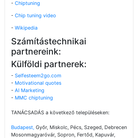
-
Chiptuning
-
Chip tuning video
-
Wikipedia
Számítástechnikai
partnereink:
Külföldi partnerek:
-
Selfesteem2go.com
-
Motivational quotes
-
AI Marketing
-
MMC chiptuning
TANÁCSADÁS a következő településeken:
Budapest,
Győr, Miskolc, Pécs, Szeged, Debrecen
Mosonmagyaróvár, Sopron, Fertőd, Kapuvár,