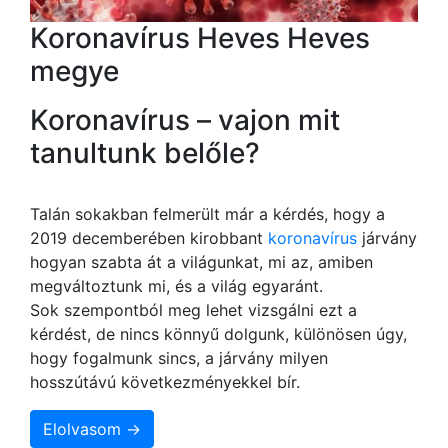
Koronavírus Heves Heves
megye
Koronavírus – vajon mit
tanultunk belőle?
Talán sokakban felmerült már a kérdés, hogy a
2019 decemberében kirobbant
koronavírus
járvány
hogyan szabta át a világunkat, mi az, amiben
megváltoztunk mi, és a világ egyaránt.
Sok szempontból meg lehet vizsgálni ezt a
kérdést, de nincs könnyű dolgunk, különösen úgy,
hogy fogalmunk sincs, a járvány milyen
hosszútávú következményekkel bír.
Elolvasom →