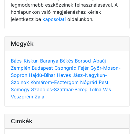
legmodernebb eszközeinek felhasználásával. A
honlapunkon való megjelenéshez kérlek
jelentkezz be
kapcsolati
oldalunkon.
Megyék
Bács-Kiskun
Baranya
Békés
Borsod-Abaúj-
Zemplén
Budapest
Csongrád
Fejér
Győr-Moson-
Sopron
Hajdú-Bihar
Heves
Jász-Nagykun-
Szolnok
Komárom-Esztergom
Nógrád
Pest
Somogy
Szabolcs-Szatmár-Bereg
Tolna
Vas
Veszprém
Zala
Cimkék