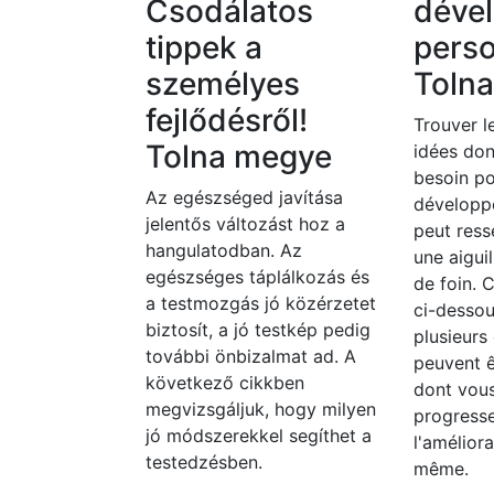
Csodálatos
déve
tippek a
perso
személyes
Toln
fejlődésről!
Trouver le
Tolna megye
idées do
besoin po
Az egészséged javítása
développ
jelentős változást hoz a
peut ress
hangulatodban. Az
une aigui
egészséges táplálkozás és
de foin. C
a testmozgás jó közérzetet
ci-dessou
biztosít, a jó testkép pedig
plusieurs
további önbizalmat ad. A
peuvent 
következő cikkben
dont vou
megvizsgáljuk, hogy milyen
progresse
jó módszerekkel segíthet a
l'amélior
testedzésben.
même.