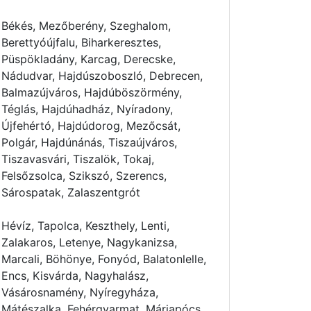
Békés, Mezőberény, Szeghalom,
Berettyóújfalu, Biharkeresztes,
Püspökladány, Karcag, Derecske,
Nádudvar, Hajdúszoboszló, Debrecen,
Balmazújváros, Hajdúböszörmény,
Téglás, Hajdúhadház, Nyíradony,
Újfehértó, Hajdúdorog, Mezőcsát,
Polgár, Hajdúnánás, Tiszaújváros,
Tiszavasvári, Tiszalök, Tokaj,
Felsőzsolca, Szikszó, Szerencs,
Sárospatak, Zalaszentgrót
Hévíz, Tapolca, Keszthely, Lenti,
Zalakaros, Letenye, Nagykanizsa,
Marcali, Böhönye, Fonyód, Balatonlelle,
Encs, Kisvárda, Nagyhalász,
Vásárosnamény, Nyíregyháza,
Mátészalka, Fehérgyarmat, Máriapócs,