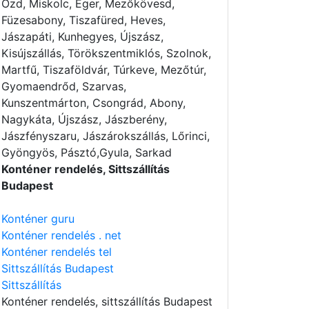
Ózd, Miskolc, Eger, Mezőkövesd,
Füzesabony, Tiszafüred, Heves,
Jászapáti, Kunhegyes, Újszász,
Kisújszállás, Törökszentmiklós, Szolnok,
Martfű, Tiszaföldvár, Túrkeve, Mezőtúr,
Gyomaendrőd, Szarvas,
Kunszentmárton, Csongrád, Abony,
Nagykáta, Újszász, Jászberény,
Jászfényszaru, Jászárokszállás, Lőrinci,
Gyöngyös, Pásztó,Gyula, Sarkad
Konténer rendelés, Sittszállítás
Budapest
Konténer guru
Konténer rendelés . net
Konténer rendelés tel
Sittszállítás Budapest
Sittszállítás
Konténer rendelés
, sittszállítás Budapest