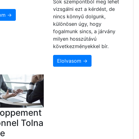
Sok szempontból meg lehet
vizsgálni ezt a kérdést, de
som →
nincs könnyű dolgunk,
különösen úgy, hogy
fogalmunk sincs, a járvány
milyen hosszútávú
következményekkel bír.
Elolvasom →
loppement
nnel Tolna
e