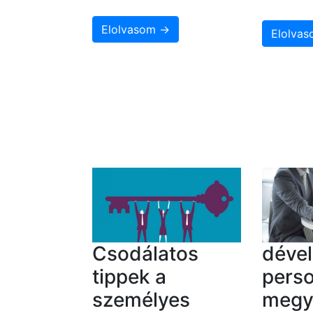
Elolvasom →
Elolva
Csodálatos
déve
tippek a
perso
személyes
megy