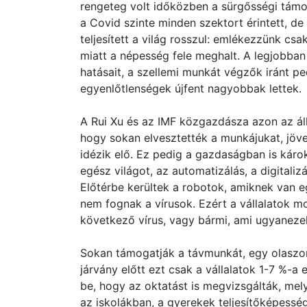
rengeteg volt időközben a sürgősségi támo
a Covid szinte minden szektort érintett, d
teljesített a világ rosszul: emlékezzünk csa
miatt a népesség fele meghalt. A legjobban
hatásait, a szellemi munkát végzők iránt pe
egyenlőtlenségek újfent nagyobbak lettek.
A Rui Xu és az IMF közgazdásza azon az áll
hogy sokan elvesztették a munkájukat, jöv
idézik elő. Ez pedig a gazdaságban is káro
egész világot, az automatizálás, a digital
Előtérbe kerültek a robotok, amiknek van 
nem fognak a vírusok. Ezért a vállalatok m
következő vírus, vagy bármi, ami ugyaneze
Sokan támogatják a távmunkát, egy olaszors
járvány előtt ezt csak a vállalatok 1-7 %-a
be, hogy az oktatást is megvizsgálták, mel
az iskolákban, a gyerekek teljesítőképesség