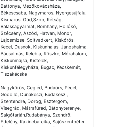
Battonya, Mezőkovácsháza,
Békéscsaba, Nagymaros, Nyergesújfalu,
Kismaros, Göd,Szob, Rétság,
Balassagyarmat, Romhány, Hollókő,
Szécsény, Aszód, Hatvan, Monor,
Lajosmizse, Soltvadkert, Kiskőrös,
Kecel, Dusnok, Kiskunhalas, Jánoshalma,
Bácsalmás, Kelebia, Röszke, Mórahalom,
Kiskunmajsa, Kistelek,
Kiskunfélegyháza, Bugac, Kecskemét,
Tiszakécske
Nagykörös, Cegléd, Budaörs, Pécel,
Gödöllő, Dunakeszi, Budakeszi,
Szentendre, Dorog, Esztergom,
Visegrád, Mátrafüred, Bátonyterenye,
Salgótarján,Rudabánya, Szendrő,
Edelény, Kazincbarcika, Sajószentpéter,