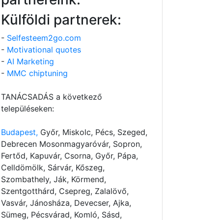
Külföldi partnerek:
-
Selfesteem2go.com
-
Motivational quotes
-
AI Marketing
-
MMC chiptuning
TANÁCSADÁS a következő
településeken:
Budapest,
Győr, Miskolc, Pécs, Szeged,
Debrecen Mosonmagyaróvár, Sopron,
Fertőd, Kapuvár, Csorna, Győr, Pápa,
Celldömölk, Sárvár, Kőszeg,
Szombathely, Ják, Körmend,
Szentgotthárd, Csepreg, Zalalövő,
Vasvár, Jánosháza, Devecser, Ajka,
Sümeg, Pécsvárad, Komló, Sásd,