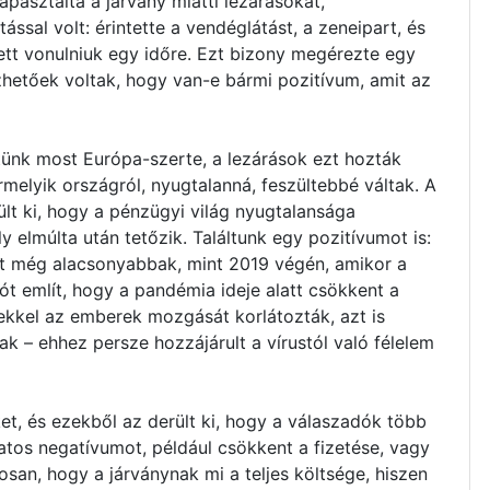
pasztalta a járvány miatti lezárásokat,
ssal volt: érintette a vendéglátást, a zeneipart, és
ett vonulniuk egy időre. Ezt bizony megérezte egy
hetőek voltak, hogy van-e bármi pozitívum, amit az
ünk most Európa-szerte, a lezárások ezt hozták
melyik országról, nyugtalanná, feszültebbé váltak. A
lt ki, hogy a pénzügyi világ nyugtalansága
y elmúlta után tetőzik. Találtunk egy pozitívumot is:
nt még alacsonyabbak, mint 2019 végén, amikor a
zót említ, hogy a pandémia ideje alatt csökkent a
kkel az emberek mozgását korlátozták, azt is
k – ehhez persze hozzájárult a vírustól való félelem
, és ezekből az derült ki, hogy a válaszadók több
tos negatívumot, például csökkent a fizetése, vagy
san, hogy a járványnak mi a teljes költsége, hiszen