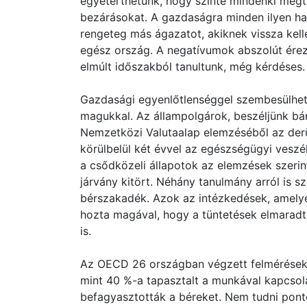
egyetérthetünk, hogy szinte mindenki megta
bezárásokat. A gazdaságra minden ilyen hatá
rengeteg más ágazatot, akiknek vissza kell
egész ország. A negatívumok abszolút érez
elmúlt időszakból tanultunk, még kérdéses.
Gazdasági egyenlőtlenséggel szembesülhet
magukkal. Az állampolgárok, beszéljünk bár
Nemzetközi Valutaalap elemzéséből az derü
körülbelül két évvel az egészségügyi veszél
a csődközeli állapotok az elemzések szeri
járvány kitört. Néhány tanulmány arról is s
bérszakadék. Azok az intézkedések, amelye
hozta magával, hogy a tüntetések elmaradta
is.
Az OECD 26 országban végzett felméréseket
mint 40 %-a tapasztalt a munkával kapcsola
befagyasztották a béreket. Nem tudni ponto