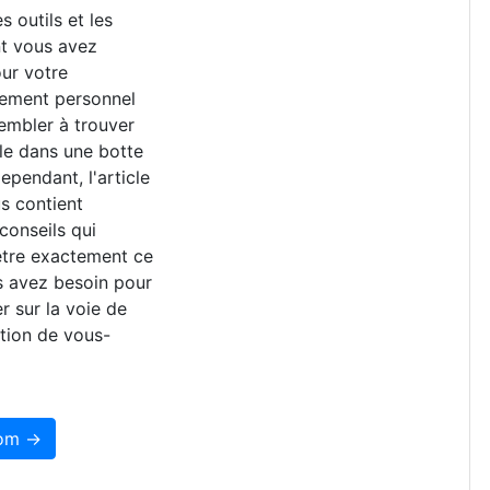
s outils et les
nt vous avez
ur votre
ement personnel
embler à trouver
lle dans une botte
ependant, l'article
s contient
 conseils qui
être exactement ce
s avez besoin pour
r sur la voie de
ation de vous-
som →