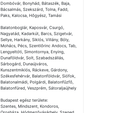
Dombóvár, Bonyhád, Bátaszék, Baja,
Bácsalmás, Szekszárd, Tolna, Fadd,
Paks, Kalocsa, Hőgyész, Tamási
Balatonboglár, Kaposvár, Csurgó,
Nagyatád, Kadarkút, Barcs, Szigetvár,
Sellye, Harkány, Siklós, Villány, Bóly,
Mohács, Pécs, Szentlőrinc Andocs, Tab,
Lengyeltóti, Simontornya, Enying,
Dunaföldvár, Solt, Szabadszállás,
Sárbogárd, Dunaújváros,
Kunszentmiklós, Ráckeve, Gárdony,
Székesfehérvár, Balatonföldvár, Siófok,
Balatonalmádi, Polgárdi, Balatonfűzfő,
Balatonfüred, Veszprém, Sátoraljaújhely
Budapest egész területe:
Szentes, Mindszent, Kondoros,
Orosháza, Hódmezővásárhely, Szeged,