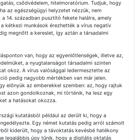
gatás, csődvédelem, hitelmoratórium. Tudjuk, hogy
e ha az egészségügyi helyzetet nézzük, nem
k a 14. században pusztító fekete halálra, amely
 a kétkezi munkások érezhették a vírus negatív
dig megnőtt a kereslet, így aztán a társadalmi
ásponton van, hogy az egyenlőtlenségek, illetve az,
edelmüket, a nyugtalanságot társadalmi szinten
kat okoz. A vírus valósággal ledermesztette az
izáció pedig nagyobb mértékben van már jelen.
egy előnyük az emberekkel szemben: az, hogy rajtuk
ost azon gondolkoznak, mi történik, ha lesz egy
ket a hatásokat okozza.
zági kutatásból például az derült ki, hogy a
 engedélyezte. Egy német kutatás pedig arról számolt
yből kiderült, hogy a távoktatás kevésbé hatékony
e legalábbis úgy tűnik, hogy a digitális oktatás