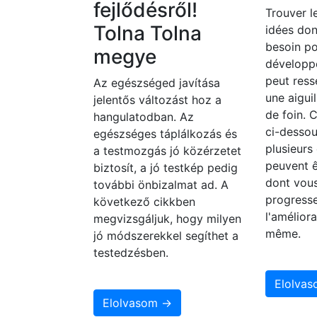
fejlődésről!
Trouver le
Tolna Tolna
idées do
besoin po
megye
développ
peut ress
Az egészséged javítása
une aigui
jelentős változást hoz a
de foin. C
hangulatodban. Az
ci-dessou
egészséges táplálkozás és
plusieurs
a testmozgás jó közérzetet
peuvent 
biztosít, a jó testkép pedig
dont vou
további önbizalmat ad. A
progresse
következő cikkben
l'amélior
megvizsgáljuk, hogy milyen
même.
jó módszerekkel segíthet a
testedzésben.
Elolva
Elolvasom →