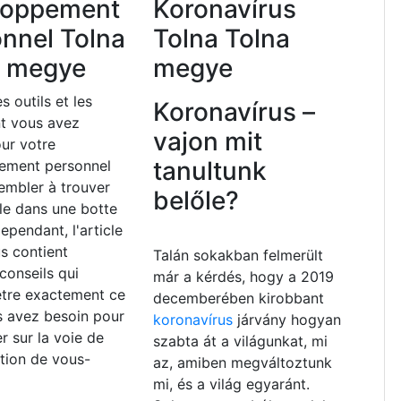
loppement
Koronavírus
nnel Tolna
Tolna Tolna
a megye
megye
s outils et les
Koronavírus –
nt vous avez
vajon mit
ur votre
tanultunk
ement personnel
embler à trouver
belőle?
lle dans une botte
ependant, l'article
s contient
Talán sokakban felmerült
 conseils qui
már a kérdés, hogy a 2019
être exactement ce
decemberében kirobbant
s avez besoin pour
koronavírus
járvány hogyan
r sur la voie de
szabta át a világunkat, mi
ation de vous-
az, amiben megváltoztunk
mi, és a világ egyaránt.