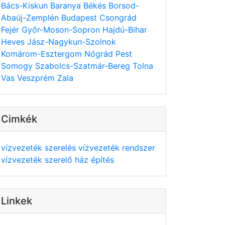
Bács-Kiskun
Baranya
Békés
Borsod-
Abaúj-Zemplén
Budapest
Csongrád
Fejér
Győr-Moson-Sopron
Hajdú-Bihar
Heves
Jász-Nagykun-Szolnok
Komárom-Esztergom
Nógrád
Pest
Somogy
Szabolcs-Szatmár-Bereg
Tolna
Vas
Veszprém
Zala
Cimkék
vízvezeték szerelés
vízvezeték rendszer
vízvezeték szerelő
ház építés
Linkek