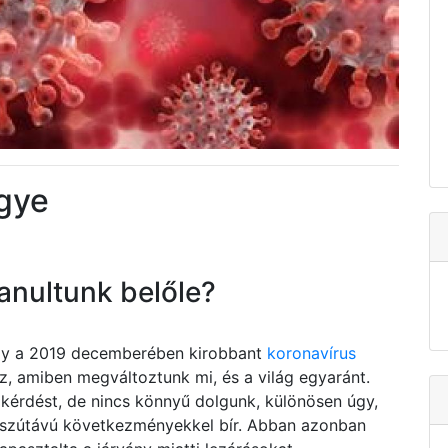
gye
tanultunk belőle?
ogy a 2019 decemberében kirobbant
koronavírus
az, amiben megváltoztunk mi, és a világ egyaránt.
kérdést, de nincs könnyű dolgunk, különösen úgy,
osszútávú következményekkel bír. Abban azonban