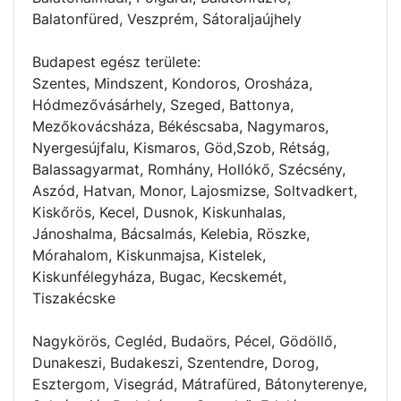
Balatonfüred, Veszprém, Sátoraljaújhely
Budapest egész területe:
Szentes, Mindszent, Kondoros, Orosháza,
Hódmezővásárhely, Szeged, Battonya,
Mezőkovácsháza, Békéscsaba, Nagymaros,
Nyergesújfalu, Kismaros, Göd,Szob, Rétság,
Balassagyarmat, Romhány, Hollókő, Szécsény,
Aszód, Hatvan, Monor, Lajosmizse, Soltvadkert,
Kiskőrös, Kecel, Dusnok, Kiskunhalas,
Jánoshalma, Bácsalmás, Kelebia, Röszke,
Mórahalom, Kiskunmajsa, Kistelek,
Kiskunfélegyháza, Bugac, Kecskemét,
Tiszakécske
Nagykörös, Cegléd, Budaörs, Pécel, Gödöllő,
Dunakeszi, Budakeszi, Szentendre, Dorog,
Esztergom, Visegrád, Mátrafüred, Bátonyterenye,