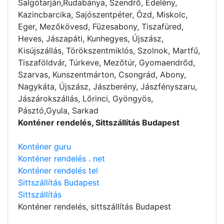
Salgótarján,Rudabánya, Szendrő, Edelény,
Kazincbarcika, Sajószentpéter, Ózd, Miskolc,
Eger, Mezőkövesd, Füzesabony, Tiszafüred,
Heves, Jászapáti, Kunhegyes, Újszász,
Kisújszállás, Törökszentmiklós, Szolnok, Martfű,
Tiszaföldvár, Túrkeve, Mezőtúr, Gyomaendrőd,
Szarvas, Kunszentmárton, Csongrád, Abony,
Nagykáta, Újszász, Jászberény, Jászfényszaru,
Jászárokszállás, Lőrinci, Gyöngyös,
Pásztó,Gyula, Sarkad
Konténer rendelés, Sittszállítás Budapest
Konténer guru
Konténer rendelés . net
Konténer rendelés tel
Sittszállítás Budapest
Sittszállítás
Konténer rendelés
, sittszállítás Budapest