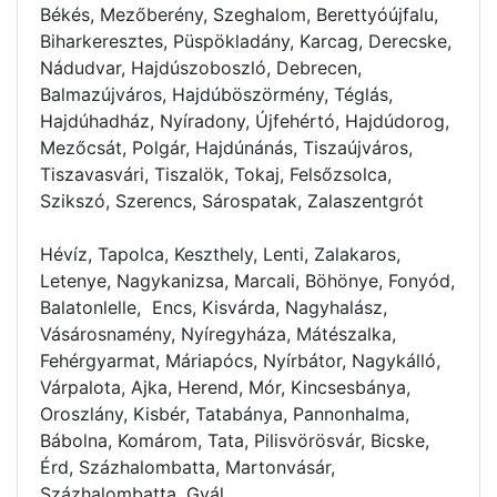
Békés, Mezőberény, Szeghalom, Berettyóújfalu,
Biharkeresztes, Püspökladány, Karcag, Derecske,
Nádudvar, Hajdúszoboszló, Debrecen,
Balmazújváros, Hajdúböszörmény, Téglás,
Hajdúhadház, Nyíradony, Újfehértó, Hajdúdorog,
Mezőcsát, Polgár, Hajdúnánás, Tiszaújváros,
Tiszavasvári, Tiszalök, Tokaj, Felsőzsolca,
Szikszó, Szerencs, Sárospatak, Zalaszentgrót
Hévíz, Tapolca, Keszthely, Lenti, Zalakaros,
Letenye, Nagykanizsa, Marcali, Böhönye, Fonyód,
Balatonlelle, Encs, Kisvárda, Nagyhalász,
Vásárosnamény, Nyíregyháza, Mátészalka,
Fehérgyarmat, Máriapócs, Nyírbátor, Nagykálló,
Várpalota, Ajka, Herend, Mór, Kincsesbánya,
Oroszlány, Kisbér, Tatabánya, Pannonhalma,
Bábolna, Komárom, Tata, Pilisvörösvár, Bicske,
Érd, Százhalombatta, Martonvásár,
Százhalombatta, Gyál