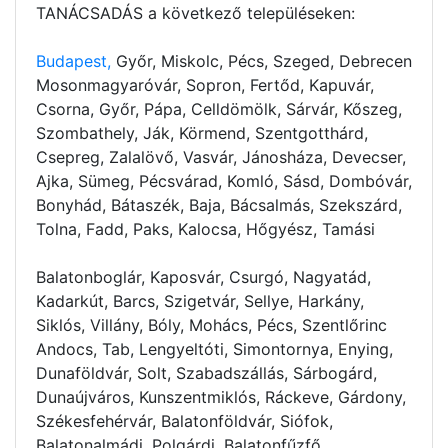
TANÁCSADÁS a következő településeken:
Budapest,
Győr, Miskolc, Pécs, Szeged, Debrecen
Mosonmagyaróvár, Sopron, Fertőd, Kapuvár,
Csorna, Győr, Pápa, Celldömölk, Sárvár, Kőszeg,
Szombathely, Ják, Körmend, Szentgotthárd,
Csepreg, Zalalövő, Vasvár, Jánosháza, Devecser,
Ajka, Sümeg, Pécsvárad, Komló, Sásd, Dombóvár,
Bonyhád, Bátaszék, Baja, Bácsalmás, Szekszárd,
Tolna, Fadd, Paks, Kalocsa, Hőgyész, Tamási
Balatonboglár, Kaposvár, Csurgó, Nagyatád,
Kadarkút, Barcs, Szigetvár, Sellye, Harkány,
Siklós, Villány, Bóly, Mohács, Pécs, Szentlőrinc
Andocs, Tab, Lengyeltóti, Simontornya, Enying,
Dunaföldvár, Solt, Szabadszállás, Sárbogárd,
Dunaújváros, Kunszentmiklós, Ráckeve, Gárdony,
Székesfehérvár, Balatonföldvár, Siófok,
Balatonalmádi, Polgárdi, Balatonfűzfő,