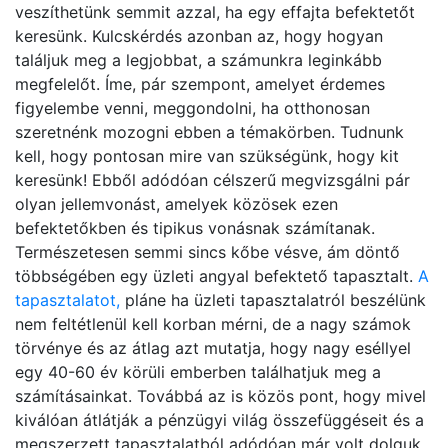
veszíthetünk semmit azzal, ha egy effajta befektetőt
keresünk. Kulcskérdés azonban az, hogy hogyan
találjuk meg a legjobbat, a számunkra leginkább
megfelelőt. Íme, pár szempont, amelyet érdemes
figyelembe venni, meggondolni, ha otthonosan
szeretnénk mozogni ebben a témakörben. Tudnunk
kell, hogy pontosan mire van szükségünk, hogy kit
keresünk! Ebből adódóan célszerű megvizsgálni pár
olyan jellemvonást, amelyek közösek ezen
befektetőkben és tipikus vonásnak számítanak.
Természetesen semmi sincs kőbe vésve, ám döntő
többségében egy üzleti angyal befektető tapasztalt.
A
tapasztalatot,
pláne ha üzleti tapasztalatról beszélünk
nem feltétlenül kell korban mérni, de a nagy számok
törvénye és az átlag azt mutatja, hogy nagy eséllyel
egy 40-60 év körüli emberben találhatjuk meg a
számításainkat. Továbbá az is közös pont, hogy mivel
kiválóan átlátják a pénzügyi világ összefüggéseit és a
megszerzett tapasztalatból adódóan már volt dolguk