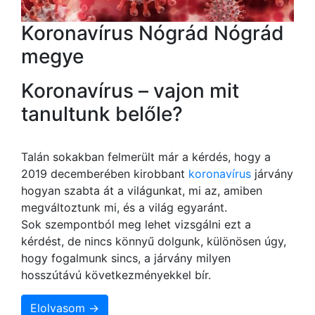
Koronavírus Nógrád Nógrád
megye
Koronavírus – vajon mit
tanultunk belőle?
Talán sokakban felmerült már a kérdés, hogy a
2019 decemberében kirobbant
koronavírus
járvány
hogyan szabta át a világunkat, mi az, amiben
megváltoztunk mi, és a világ egyaránt.
Sok szempontból meg lehet vizsgálni ezt a
kérdést, de nincs könnyű dolgunk, különösen úgy,
hogy fogalmunk sincs, a járvány milyen
hosszútávú következményekkel bír.
Elolvasom →