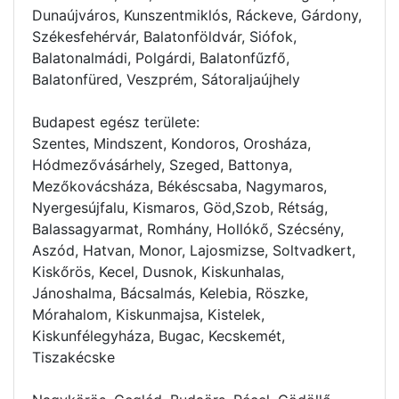
Dunaújváros, Kunszentmiklós, Ráckeve, Gárdony,
Székesfehérvár, Balatonföldvár, Siófok,
Balatonalmádi, Polgárdi, Balatonfűzfő,
Balatonfüred, Veszprém, Sátoraljaújhely
Budapest egész területe:
Szentes, Mindszent, Kondoros, Orosháza,
Hódmezővásárhely, Szeged, Battonya,
Mezőkovácsháza, Békéscsaba, Nagymaros,
Nyergesújfalu, Kismaros, Göd,Szob, Rétság,
Balassagyarmat, Romhány, Hollókő, Szécsény,
Aszód, Hatvan, Monor, Lajosmizse, Soltvadkert,
Kiskőrös, Kecel, Dusnok, Kiskunhalas,
Jánoshalma, Bácsalmás, Kelebia, Röszke,
Mórahalom, Kiskunmajsa, Kistelek,
Kiskunfélegyháza, Bugac, Kecskemét,
Tiszakécske