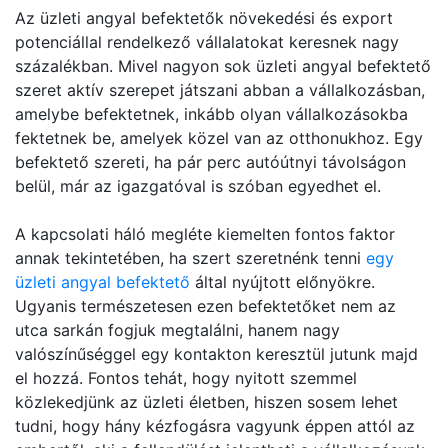
Az üzleti angyal befektetők növekedési és export
potenciállal rendelkező vállalatokat keresnek nagy
százalékban. Mivel nagyon sok üzleti angyal befektető
szeret aktív szerepet játszani abban a vállalkozásban,
amelybe befektetnek, inkább olyan vállalkozásokba
fektetnek be, amelyek közel van az otthonukhoz. Egy
befektető szereti, ha pár perc autóútnyi távolságon
belül, már az igazgatóval is szóban egyedhet el.
A kapcsolati háló megléte kiemelten fontos faktor
annak tekintetében, ha szert szeretnénk tenni
egy
üzleti angyal befektető
által nyújtott előnyökre.
Ugyanis természetesen ezen befektetőket nem az
utca sarkán fogjuk megtalálni, hanem nagy
valószínűséggel egy kontakton keresztül jutunk majd
el hozzá. Fontos tehát, hogy nyitott szemmel
közlekedjünk az üzleti életben, hiszen sosem lehet
tudni, hogy hány kézfogásra vagyunk éppen attól az