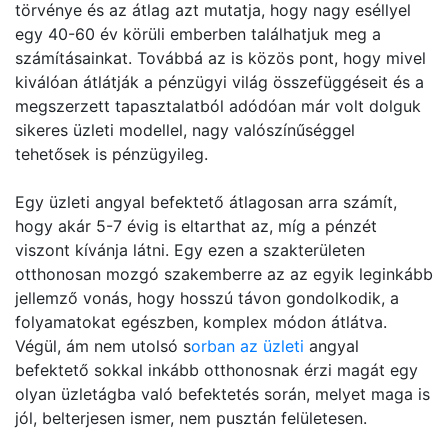
törvénye és az átlag azt mutatja, hogy nagy eséllyel
egy 40-60 év körüli emberben találhatjuk meg a
számításainkat. Továbbá az is közös pont, hogy mivel
kiválóan átlátják a pénzügyi világ összefüggéseit és a
megszerzett tapasztalatból adódóan már volt dolguk
sikeres üzleti modellel, nagy valószínűséggel
tehetősek is pénzügyileg.
Egy üzleti angyal befektető átlagosan arra számít,
hogy akár 5-7 évig is eltarthat az, míg a pénzét
viszont kívánja látni. Egy ezen a szakterületen
otthonosan mozgó szakemberre az az egyik leginkább
jellemző vonás, hogy hosszú távon gondolkodik, a
folyamatokat egészben, komplex módon átlátva.
Végül, ám nem utolsó s
orban az üzleti
angyal
befektető sokkal inkább otthonosnak érzi magát egy
olyan üzletágba való befektetés során, melyet maga is
jól, belterjesen ismer, nem pusztán felületesen.