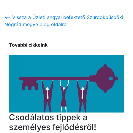
<-- Vissza a Üzleti angyal befektető Szurdokpüspöki
Nógrád megye blog oldalra!
További cikkeink
Csodálatos tippek a
személyes fejlődésről!