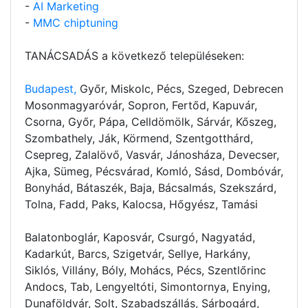
-
AI Marketing
-
MMC chiptuning
TANÁCSADÁS a következő településeken:
Budapest,
Győr, Miskolc, Pécs, Szeged, Debrecen
Mosonmagyaróvár, Sopron, Fertőd, Kapuvár,
Csorna, Győr, Pápa, Celldömölk, Sárvár, Kőszeg,
Szombathely, Ják, Körmend, Szentgotthárd,
Csepreg, Zalalövő, Vasvár, Jánosháza, Devecser,
Ajka, Sümeg, Pécsvárad, Komló, Sásd, Dombóvár,
Bonyhád, Bátaszék, Baja, Bácsalmás, Szekszárd,
Tolna, Fadd, Paks, Kalocsa, Hőgyész, Tamási
Balatonboglár, Kaposvár, Csurgó, Nagyatád,
Kadarkút, Barcs, Szigetvár, Sellye, Harkány,
Siklós, Villány, Bóly, Mohács, Pécs, Szentlőrinc
Andocs, Tab, Lengyeltóti, Simontornya, Enying,
Dunaföldvár, Solt, Szabadszállás, Sárbogárd,