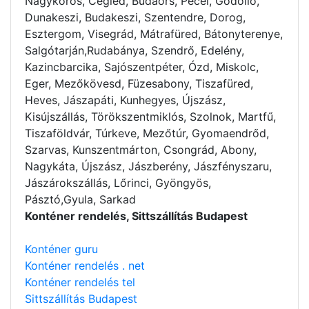
Nagykörös, Cegléd, Budaörs, Pécel, Gödöllő,
Dunakeszi, Budakeszi, Szentendre, Dorog,
Esztergom, Visegrád, Mátrafüred, Bátonyterenye,
Salgótarján,Rudabánya, Szendrő, Edelény,
Kazincbarcika, Sajószentpéter, Ózd, Miskolc,
Eger, Mezőkövesd, Füzesabony, Tiszafüred,
Heves, Jászapáti, Kunhegyes, Újszász,
Kisújszállás, Törökszentmiklós, Szolnok, Martfű,
Tiszaföldvár, Túrkeve, Mezőtúr, Gyomaendrőd,
Szarvas, Kunszentmárton, Csongrád, Abony,
Nagykáta, Újszász, Jászberény, Jászfényszaru,
Jászárokszállás, Lőrinci, Gyöngyös,
Pásztó,Gyula, Sarkad
Konténer rendelés, Sittszállítás Budapest
Konténer guru
Konténer rendelés . net
Konténer rendelés tel
Sittszállítás Budapest