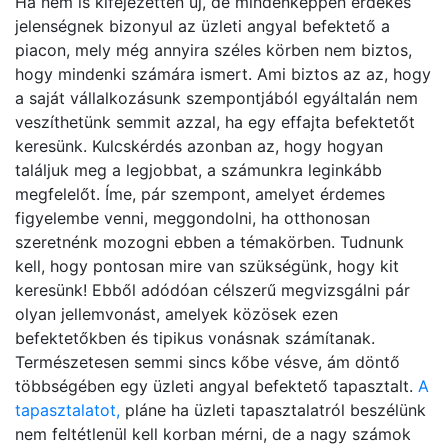
Ha nem is kifejezetten új, de mindenképpen érdekes
jelenségnek bizonyul az üzleti angyal befektető a
piacon, mely még annyira széles körben nem biztos,
hogy mindenki számára ismert. Ami biztos az az, hogy
a saját vállalkozásunk szempontjából egyáltalán nem
veszíthetünk semmit azzal, ha egy effajta befektetőt
keresünk. Kulcskérdés azonban az, hogy hogyan
találjuk meg a legjobbat, a számunkra leginkább
megfelelőt. Íme, pár szempont, amelyet érdemes
figyelembe venni, meggondolni, ha otthonosan
szeretnénk mozogni ebben a témakörben. Tudnunk
kell, hogy pontosan mire van szükségünk, hogy kit
keresünk! Ebből adódóan célszerű megvizsgálni pár
olyan jellemvonást, amelyek közösek ezen
befektetőkben és tipikus vonásnak számítanak.
Természetesen semmi sincs kőbe vésve, ám döntő
többségében egy üzleti angyal befektető tapasztalt.
A
tapasztalatot,
pláne ha üzleti tapasztalatról beszélünk
nem feltétlenül kell korban mérni, de a nagy számok