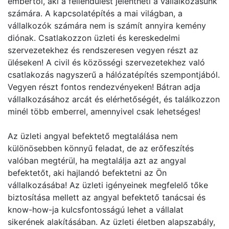
embertől, aki a fellendülést jelentheti a vállalkozásunk
számára. A kapcsolatépítés a mai világban, a
vállalkozók számára nem is számít annyira kemény
diónak. Csatlakozzon üzleti és kereskedelmi
szervezetekhez és rendszeresen vegyen részt az
üléseken! A civil és közösségi szervezetekhez való
csatlakozás nagyszerű a hálózatépítés szempontjából.
Vegyen részt fontos rendezvényeken! Bátran adja
vállalkozásához arcát és elérhetőségét, és találkozzon
minél több emberrel, amennyivel csak lehetséges!
Az üzleti angyal befektető megtalálása nem
különösebben könnyű feladat, de az erőfeszítés
valóban megtérül, ha megtalálja azt az angyal
befektetőt, aki hajlandó befektetni az Ön
vállalkozásába! Az üzleti igényeinek megfelelő tőke
biztosítása mellett az angyal befektető tanácsai és
know-how-ja kulcsfontosságú lehet a vállalat
sikerének alakításában. Az üzleti életben alapszabály,