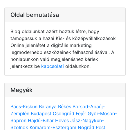
Oldal bemutatása
Blog oldalunkat azért hoztuk létre, hogy
támogassuk a hazai Kis- és középvállalkozások
Online jelenlétét a digitális marketing
legmodernebb eszközeinek felhasználásával. A
honlapunkon való megjelenéshez kérlek
jelentkezz be
kapcsolati
oldalunkon.
Megyék
Bács-Kiskun
Baranya
Békés
Borsod-Abaúj-
Zemplén
Budapest
Csongrád
Fejér
Győr-Moson-
Sopron
Hajdú-Bihar
Heves
Jász-Nagykun-
Szolnok
Komárom-Esztergom
Nógrád
Pest