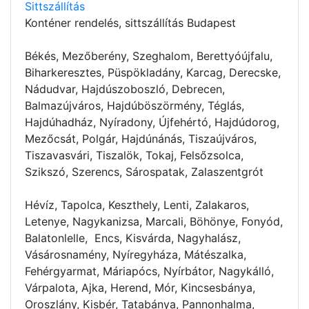
Sittszállítás
Konténer rendelés
, sittszállítás Budapest
Békés, Mezőberény, Szeghalom, Berettyóújfalu,
Biharkeresztes, Püspökladány, Karcag, Derecske,
Nádudvar, Hajdúszoboszló, Debrecen,
Balmazújváros, Hajdúböszörmény, Téglás,
Hajdúhadház, Nyíradony, Újfehértó, Hajdúdorog,
Mezőcsát, Polgár, Hajdúnánás, Tiszaújváros,
Tiszavasvári, Tiszalök, Tokaj, Felsőzsolca,
Szikszó, Szerencs, Sárospatak, Zalaszentgrót
Hévíz, Tapolca, Keszthely, Lenti, Zalakaros,
Letenye, Nagykanizsa, Marcali, Böhönye, Fonyód,
Balatonlelle, Encs, Kisvárda, Nagyhalász,
Vásárosnamény, Nyíregyháza, Mátészalka,
Fehérgyarmat, Máriapócs, Nyírbátor, Nagykálló,
Várpalota, Ajka, Herend, Mór, Kincsesbánya,
Oroszlány, Kisbér, Tatabánya, Pannonhalma,