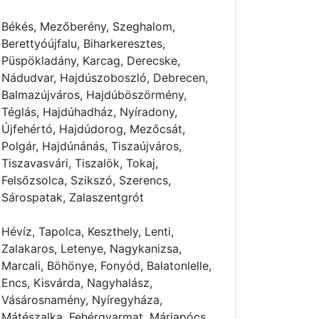
Békés, Mezőberény, Szeghalom,
Berettyóújfalu, Biharkeresztes,
Püspökladány, Karcag, Derecske,
Nádudvar, Hajdúszoboszló, Debrecen,
Balmazújváros, Hajdúböszörmény,
Téglás, Hajdúhadház, Nyíradony,
Újfehértó, Hajdúdorog, Mezőcsát,
Polgár, Hajdúnánás, Tiszaújváros,
Tiszavasvári, Tiszalök, Tokaj,
Felsőzsolca, Szikszó, Szerencs,
Sárospatak, Zalaszentgrót
Hévíz, Tapolca, Keszthely, Lenti,
Zalakaros, Letenye, Nagykanizsa,
Marcali, Böhönye, Fonyód, Balatonlelle,
Encs, Kisvárda, Nagyhalász,
Vásárosnamény, Nyíregyháza,
Mátészalka, Fehérgyarmat, Máriapócs,