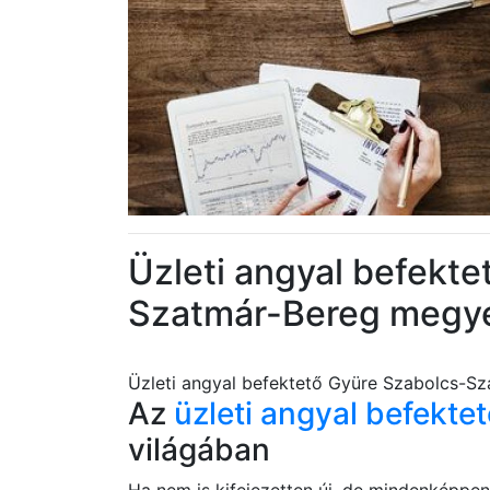
Üzleti angyal befekt
Szatmár-Bereg megy
Üzleti angyal befektető Gyüre Szabolcs-S
Az
üzleti angyal befekte
világában