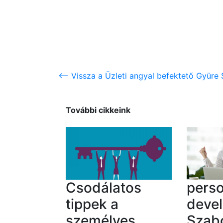
<-- Vissza a Üzleti angyal befektető Gyür
További cikkeink
Csodálatos
perso
tippek a
deve
személyes
Szab