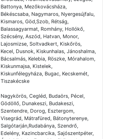
Battonya, Mezőkovácsháza,
Békéscsaba, Nagymaros, Nyergesújfalu,
Kismaros, Göd,Szob, Rétság,
Balassagyarmat, Romhány, Hollókő,
Szécsény, Aszód, Hatvan, Monor,
Lajosmizse, Soltvadkert, Kiskőrös,
Kecel, Dusnok, Kiskunhalas, Jánoshalma,
Bácsalmás, Kelebia, Röszke, Mórahalom,
Kiskunmajsa, Kistelek,
Kiskunfélegyháza, Bugac, Kecskemét,
Tiszakécske
Nagykörös, Cegléd, Budaörs, Pécel,
Gödöllő, Dunakeszi, Budakeszi,
Szentendre, Dorog, Esztergom,
Visegrád, Mátrafüred, Bátonyterenye,
Salgótarján,Rudabánya, Szendrő,
Edelény, Kazincbarcika, Sajószentpéter,