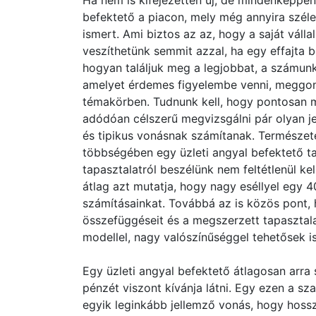
Ha nem is kifejezetten új, de mindenképpen
befektető a piacon, mely még annyira szél
ismert. Ami biztos az az, hogy a saját vál
veszíthetünk semmit azzal, ha egy effajta 
hogyan találjuk meg a legjobbat, a számunk
amelyet érdemes figyelembe venni, meggon
témakörben. Tudnunk kell, hogy pontosan m
adódóan célszerű megvizsgálni pár olyan 
és tipikus vonásnak számítanak. Természe
többségében egy üzleti angyal befektető t
tapasztalatról beszélünk nem feltétlenül k
átlag azt mutatja, hogy nagy eséllyel egy 
számításainkat. Továbbá az is közös pont, h
összefüggéseit és a megszerzett tapasztala
modellel, nagy valószínűséggel tehetősek i
Egy üzleti angyal befektető átlagosan arra s
pénzét viszont kívánja látni. Egy ezen a 
egyik leginkább jellemző vonás, hogy hoss