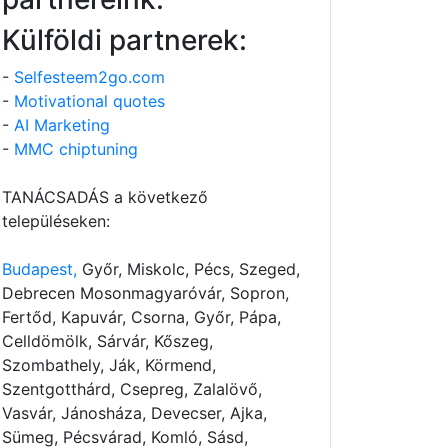
Külföldi partnerek:
-
Selfesteem2go.com
-
Motivational quotes
-
AI Marketing
-
MMC chiptuning
TANÁCSADÁS a következő
településeken:
Budapest,
Győr, Miskolc, Pécs, Szeged,
Debrecen Mosonmagyaróvár, Sopron,
Fertőd, Kapuvár, Csorna, Győr, Pápa,
Celldömölk, Sárvár, Kőszeg,
Szombathely, Ják, Körmend,
Szentgotthárd, Csepreg, Zalalövő,
Vasvár, Jánosháza, Devecser, Ajka,
Sümeg, Pécsvárad, Komló, Sásd,