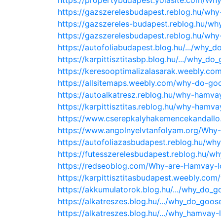
https://propertybudapest.yolasite.com/Why
https://gazszerelesbudapest.reblog.hu/why
https://gazszereles-budapest.reblog.hu/wh
https://gazszerelesbudapest.reblog.hu/wh
https://autofoliabudapest.blog.hu/.../why_
https://karpittisztitasbp.blog.hu/.../why_do
https://keresooptimalizalasarak.weebly.co
https://allsitemaps.weebly.com/why-do-goo
https://autoalkatresz.reblog.hu/why-hamva
https://karpittisztitas.reblog.hu/why-hamva
https://www.cserepkalyhakemencekandallo
https://www.angolnyelvtanfolyam.org/Why
https://autofoliazasbudapest.reblog.hu/wh
https://futesszerelesbudapest.reblog.hu/wh
https://redseoblog.com/Why-are-Hamvay-lo
https://karpittisztitasbudapest.weebly.com
https://akkumulatorok.blog.hu/.../why_do_g
https://alkatreszes.blog.hu/.../why_do_goos
https://alkatreszes.blog.hu/.../why_hamvay-