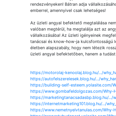
rendezvényeken! Bátran adja vállalkozásáho
emberrel, amennyivel csak lehetséges!
Az üzleti angyal befektető megtalálása ne
valóban megtérül, ha megtalálja azt az angy
vállalkozásába! Az üzleti igényeinek megfel
tanácsai és know-how-ja kulcsfontosságú leh
életben alapszabály, hogy nem létezik ross
üzleti angyal befektetőben, hanem a tudást 
https://motorolaj-kenoolaj.blog.hu/.../why_
https://autofelszerelesek.blog.hu/.../why_ha
https://building-self-esteem.yolasite.com/
https://www.gombafeldolgozas.com/Why-H
https://marketingtanacsadasbp.blog.hu/.../
https://internetmarketing101.blog.hu/.../why
https://www.nemetnyelvtanulas.com/Why-H