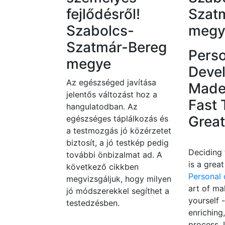
fejlődésről!
Szat
Szabolcs-
megy
Szatmár-Bereg
Pers
megye
Deve
Az egészséged javítása
Made
jelentős változást hoz a
Fast 
hangulatodban. Az
Great
egészséges táplálkozás és
a testmozgás jó közérzetet
biztosít, a jó testkép pedig
Deciding 
további önbizalmat ad. A
is a great
következő cikkben
Personal
megvizsgáljuk, hogy milyen
art of ma
jó módszerekkel segíthet a
yourself 
testedzésben.
enriching
process. 