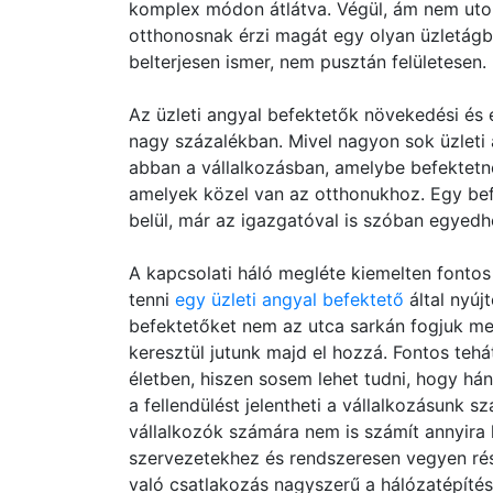
komplex módon átlátva. Végül, ám nem uto
otthonosnak érzi magát egy olyan üzletágba
belterjesen ismer, nem pusztán felületesen.
Az üzleti angyal befektetők növekedési és 
nagy százalékban. Mivel nagyon sok üzleti 
abban a vállalkozásban, amelybe befektetne
amelyek közel van az otthonukhoz. Egy befe
belül, már az igazgatóval is szóban egyedhe
A kapcsolati háló megléte kiemelten fontos
tenni
egy üzleti angyal befektető
által nyú
befektetőket nem az utca sarkán fogjuk me
keresztül jutunk majd el hozzá. Fontos tehá
életben, hiszen sosem lehet tudni, hogy há
a fellendülést jelentheti a vállalkozásunk s
vállalkozók számára nem is számít annyira
szervezetekhez és rendszeresen vegyen rés
való csatlakozás nagyszerű a hálózatépíté