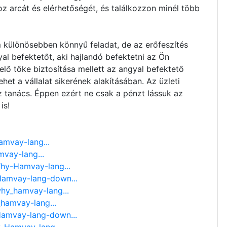
z arcát és elérhetőségét, és találkozzon minél több
m különösebben könnyű feladat, de az erőfeszítés
al befektetőt, aki hajlandó befektetni az Ön
elő tőke biztosítása mellett az angyal befektető
et a vállalat sikerének alakításában. Az üzleti
z tanács. Éppen ezért ne csak a pénzt lássuk az
is!
hamvay-lang...
mvay-lang...
Why-Hamvay-lang...
amvay-lang-down...
why_hamvay-lang...
_hamvay-lang...
amvay-lang-down...