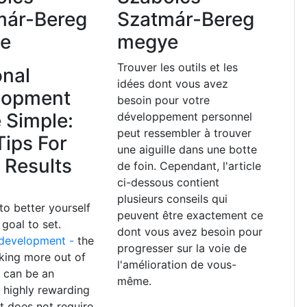
már-Bereg
Szatmár-Bereg
e
megye
Trouver les outils et les
onal
idées dont vous avez
lopment
besoin pour votre
 Simple:
développement personnel
peut ressembler à trouver
Tips For
une aiguille dans une botte
 Results
de foin. Cependant, l'article
ci-dessous contient
plusieurs conseils qui
to better yourself
peuvent être exactement ce
 goal to set.
dont vous avez besoin pour
 development -
the
progresser sur la voie de
king more out of
l'amélioration de vous-
- can be an
même.
, highly rewarding
It does not require