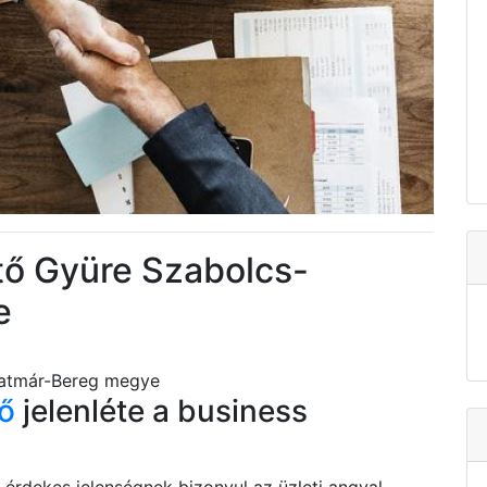
ető Gyüre Szabolcs-
e
zatmár-Bereg megye
tő
jelenléte a business