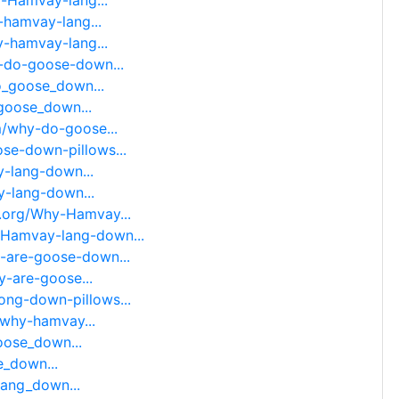
-Hamvay-lang...
-hamvay-lang...
y-hamvay-lang...
y-do-goose-down...
do_goose_down...
_goose_down...
m/why-do-goose...
se-down-pillows...
y-lang-down...
y-lang-down...
.org/Why-Hamvay...
-Hamvay-lang-down...
y-are-goose-down...
y-are-goose...
ng-down-pillows...
/why-hamvay...
oose_down...
e_down...
lang_down...