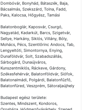
Dombóvár, Bonyhád, Bátaszék, Baja,
Bácsalmás, Szekszárd, Tolna, Fadd,
Paks, Kalocsa, Hőgyész, Tamási
Balatonboglár, Kaposvár, Csurgó,
Nagyatád, Kadarkút, Barcs, Szigetvár,
Sellye, Harkány, Siklós, Villány, Bóly,
Mohács, Pécs, Szentlőrinc Andocs, Tab,
Lengyeltóti, Simontornya, Enying,
Dunaföldvár, Solt, Szabadszállás,
Sárbogárd, Dunaújváros,
Kunszentmiklós, Ráckeve, Gárdony,
Székesfehérvár, Balatonföldvár, Siófok,
Balatonalmádi, Polgárdi, Balatonfűzfő,
Balatonfüred, Veszprém, Sátoraljaújhely
Budapest egész területe:
Szentes, Mindszent, Kondoros,
Orosháza, Hódmezővásárhely, Szeged,