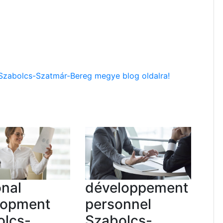
e Szabolcs-Szatmár-Bereg megye blog oldalra!
nal
développement
lopment
personnel
olcs-
Szabolcs-