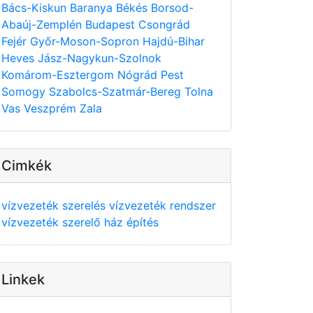
Bács-Kiskun
Baranya
Békés
Borsod-
Abaúj-Zemplén
Budapest
Csongrád
Fejér
Győr-Moson-Sopron
Hajdú-Bihar
Heves
Jász-Nagykun-Szolnok
Komárom-Esztergom
Nógrád
Pest
Somogy
Szabolcs-Szatmár-Bereg
Tolna
Vas
Veszprém
Zala
Cimkék
vízvezeték szerelés
vízvezeték rendszer
vízvezeték szerelő
ház építés
Linkek