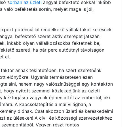
lsó s
orban az üzleti
angyal befektető sokkal inkább
 való befektetés során, melyet maga is jól,
export potenciállal rendelkező vállalatokat keresnek
angyal befektető szeret aktív szerepet játszani
k, inkább olyan vállalkozásokba fektetnek be,
ktető szereti, ha pár perc autóútnyi távolságon
t el.
 faktor annak tekintetében, ha szert szeretnénk
jtott előnyökre. Ugyanis természetesen ezen
gtalálni, hanem nagy valószínűséggel egy kontakton
t, hogy nyitott szemmel közlekedjünk az üzleti
ny kézfogásra vagyunk éppen attól az embertől, aki
zámára. A kapcsolatépítés a mai világban, a
 kemény diónak. Csatlakozzon üzleti és kereskedelmi
zt az üléseken! A civil és közösségi szervezetekhez
s szempontjából. Vegyen részt fontos