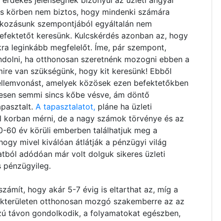
 érdekes jelenségnek bizonyul az üzleti angyal
es körben nem biztos, hogy mindenki számára
lalkozásunk szempontjából egyáltalán nem
befektetőt keresünk. Kulcskérdés azonban az, hogy
ra leginkább megfelelőt. Íme, pár szempont,
dolni, ha otthonosan szeretnénk mozogni ebben a
ire van szükségünk, hogy kit keresünk! Ebből
jellemvonást, amelyek közösek ezen befektetőkben
tesen semmi sincs kőbe vésve, ám döntő
apasztalt.
A tapasztalatot,
pláne ha üzleti
ell korban mérni, de a nagy számok törvénye és az
40-60 év körüli emberben találhatjuk meg a
ogy mivel kiválóan átlátják a pénzügyi világ
tból adódóan már volt dolguk sikeres üzleti
s pénzügyileg.
zámít, hogy akár 5-7 évig is eltarthat az, míg a
szakterületen otthonosan mozgó szakemberre az az
zú távon gondolkodik, a folyamatokat egészben,