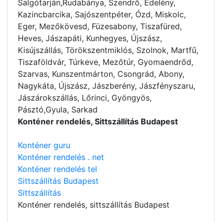
Salgótarján,Rudabánya, Szendrő, Edelény,
Kazincbarcika, Sajószentpéter, Ózd, Miskolc,
Eger, Mezőkövesd, Füzesabony, Tiszafüred,
Heves, Jászapáti, Kunhegyes, Újszász,
Kisújszállás, Törökszentmiklós, Szolnok, Martfű,
Tiszaföldvár, Túrkeve, Mezőtúr, Gyomaendrőd,
Szarvas, Kunszentmárton, Csongrád, Abony,
Nagykáta, Újszász, Jászberény, Jászfényszaru,
Jászárokszállás, Lőrinci, Gyöngyös,
Pásztó,Gyula, Sarkad
Konténer rendelés, Sittszállítás Budapest
Konténer guru
Konténer rendelés . net
Konténer rendelés tel
Sittszállítás Budapest
Sittszállítás
Konténer rendelés
, sittszállítás Budapest