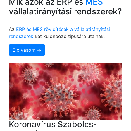
Mik azok az ERP és
MES
vállalatirányítási rendszerek?
Az
ERP és MES rövidítések a vállalatirányítási
rendszerek
két különböző típusára utalnak.
Elolvasom →
Koronavírus Szabolcs-