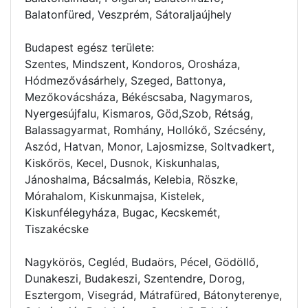
Balatonfüred, Veszprém, Sátoraljaújhely
Budapest egész területe:
Szentes, Mindszent, Kondoros, Orosháza,
Hódmezővásárhely, Szeged, Battonya,
Mezőkovácsháza, Békéscsaba, Nagymaros,
Nyergesújfalu, Kismaros, Göd,Szob, Rétság,
Balassagyarmat, Romhány, Hollókő, Szécsény,
Aszód, Hatvan, Monor, Lajosmizse, Soltvadkert,
Kiskőrös, Kecel, Dusnok, Kiskunhalas,
Jánoshalma, Bácsalmás, Kelebia, Röszke,
Mórahalom, Kiskunmajsa, Kistelek,
Kiskunfélegyháza, Bugac, Kecskemét,
Tiszakécske
Nagykörös, Cegléd, Budaörs, Pécel, Gödöllő,
Dunakeszi, Budakeszi, Szentendre, Dorog,
Esztergom, Visegrád, Mátrafüred, Bátonyterenye,