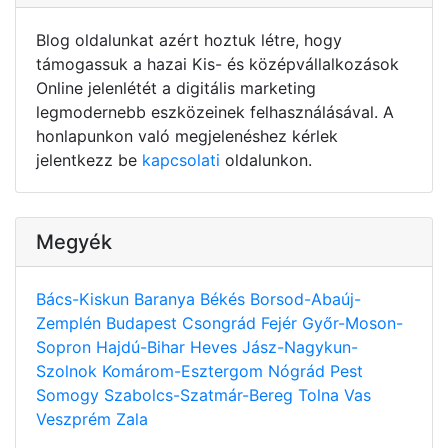
Blog oldalunkat azért hoztuk létre, hogy
támogassuk a hazai Kis- és középvállalkozások
Online jelenlétét a digitális marketing
legmodernebb eszközeinek felhasználásával. A
honlapunkon való megjelenéshez kérlek
jelentkezz be
kapcsolati
oldalunkon.
Megyék
Bács-Kiskun
Baranya
Békés
Borsod-Abaúj-
Zemplén
Budapest
Csongrád
Fejér
Győr-Moson-
Sopron
Hajdú-Bihar
Heves
Jász-Nagykun-
Szolnok
Komárom-Esztergom
Nógrád
Pest
Somogy
Szabolcs-Szatmár-Bereg
Tolna
Vas
Veszprém
Zala