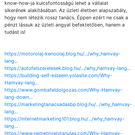
know-how-ja kulcsfontosságú lehet a vállalat
sikerének alakításában. Az üzleti életben alapszabály,
hogy nem létezik rossz tanács. Éppen ezért ne csak a
pénzt lássuk az üzleti angyal befektetőben, hanem a
tudást is!
https://motorolaj-kenoolaj.blog.hu/.../why_hamvay-
lang...
https://autofelszerelesek.blog.hu/.../why_hamvay-lang...
https://building-self-esteem.yolasite.com/Why-
Hamvay-lang...
https://www.gombafeldolgozas.com/Why-Hamvay-
lang-down...
https://marketingtanacsadasbp.blog.hu/.../why_hamvay-
lang...
https://internetmarketing101.blog.hu/.../why_hamvay-
lang...
https://www.nemetnyelvtanulas.com/Why-Hamvay-