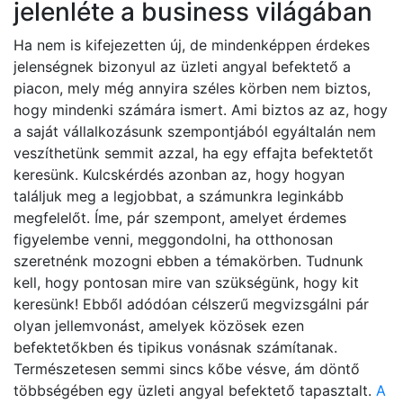
jelenléte a business világában
Ha nem is kifejezetten új, de mindenképpen érdekes
jelenségnek bizonyul az üzleti angyal befektető a
piacon, mely még annyira széles körben nem biztos,
hogy mindenki számára ismert. Ami biztos az az, hogy
a saját vállalkozásunk szempontjából egyáltalán nem
veszíthetünk semmit azzal, ha egy effajta befektetőt
keresünk. Kulcskérdés azonban az, hogy hogyan
találjuk meg a legjobbat, a számunkra leginkább
megfelelőt. Íme, pár szempont, amelyet érdemes
figyelembe venni, meggondolni, ha otthonosan
szeretnénk mozogni ebben a témakörben. Tudnunk
kell, hogy pontosan mire van szükségünk, hogy kit
keresünk! Ebből adódóan célszerű megvizsgálni pár
olyan jellemvonást, amelyek közösek ezen
befektetőkben és tipikus vonásnak számítanak.
Természetesen semmi sincs kőbe vésve, ám döntő
többségében egy üzleti angyal befektető tapasztalt.
A