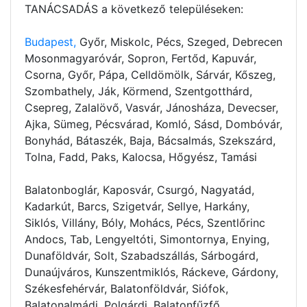
TANÁCSADÁS a következő településeken:
Budapest,
Győr, Miskolc, Pécs, Szeged, Debrecen
Mosonmagyaróvár, Sopron, Fertőd, Kapuvár,
Csorna, Győr, Pápa, Celldömölk, Sárvár, Kőszeg,
Szombathely, Ják, Körmend, Szentgotthárd,
Csepreg, Zalalövő, Vasvár, Jánosháza, Devecser,
Ajka, Sümeg, Pécsvárad, Komló, Sásd, Dombóvár,
Bonyhád, Bátaszék, Baja, Bácsalmás, Szekszárd,
Tolna, Fadd, Paks, Kalocsa, Hőgyész, Tamási
Balatonboglár, Kaposvár, Csurgó, Nagyatád,
Kadarkút, Barcs, Szigetvár, Sellye, Harkány,
Siklós, Villány, Bóly, Mohács, Pécs, Szentlőrinc
Andocs, Tab, Lengyeltóti, Simontornya, Enying,
Dunaföldvár, Solt, Szabadszállás, Sárbogárd,
Dunaújváros, Kunszentmiklós, Ráckeve, Gárdony,
Székesfehérvár, Balatonföldvár, Siófok,
Balatonalmádi, Polgárdi, Balatonfűzfő,