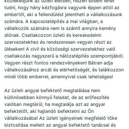
közlekedjünk az üzleti életben, hiszen sosem lehet
tudni, hogy hány kézfogásra vagyunk éppen attól az
embertől, aki a fellendülést jelentheti a vállalkozásunk
számára. A kapcsolatépítés a mai világban, a
vállalkozók számára nem is számít annyira kemény
diónak. Csatlakozzon üzleti és kereskedelmi
szervezetekhez és rendszeresen vegyen részt az
üléseken! A civil és közösségi szervezetekhez való
csatlakozás nagyszerű a hálózatépítés szempontjából.
Vegyen részt fontos rendezvényeken! Bátran adja
vállalkozásához arcát és elérhetőségét, és találkozzon
minél több emberrel, amennyivel csak lehetséges!
Az üzleti angyal befektető megtalálása nem
különösebben könnyű feladat, de az erőfeszítés
valóban megtérül, ha megtalálja azt az angyal
befektetőt, aki hajlandó befektetni az Ön
vállalkozásába! Az üzleti igényeinek megfelelő tőke
biztosítása mellett az angyal befektető tanácsai és