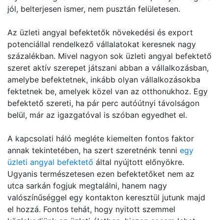
jól, belterjesen ismer, nem pusztán felületesen.
Az üzleti angyal befektetők növekedési és export
potenciállal rendelkező vállalatokat keresnek nagy
százalékban. Mivel nagyon sok üzleti angyal befektető
szeret aktív szerepet játszani abban a vállalkozásban,
amelybe befektetnek, inkább olyan vállalkozásokba
fektetnek be, amelyek közel van az otthonukhoz. Egy
befektető szereti, ha pár perc autóútnyi távolságon
belül, már az igazgatóval is szóban egyedhet el.
A kapcsolati háló megléte kiemelten fontos faktor
annak tekintetében, ha szert szeretnénk tenni
egy
üzleti angyal befektető
által nyújtott előnyökre.
Ugyanis természetesen ezen befektetőket nem az
utca sarkán fogjuk megtalálni, hanem nagy
valószínűséggel egy kontakton keresztül jutunk majd
el hozzá. Fontos tehát, hogy nyitott szemmel