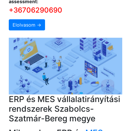
assessment:
+36706290690
Elolvasom →
ERP és MES vállalatirányítási
rendszerek Szabolcs-
Szatmár-Bereg megye