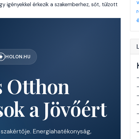
y igényekkel érkezik a szakemberhez, sőt, túlzott
HOLON.HU
 Otthon
ok a Jövőért
k szakértője. Energiahatékonyság,