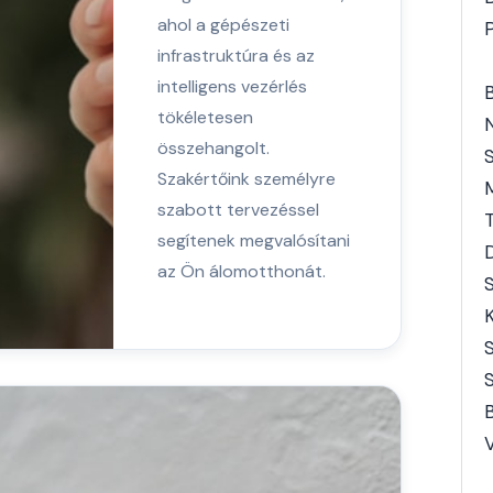
ahol a gépészeti
infrastruktúra és az
intelligens vezérlés
tökéletesen
összehangolt.
S
Szakértőink személyre
szabott tervezéssel
T
segítenek megvalósítani
D
az Ön álomotthonát.
S