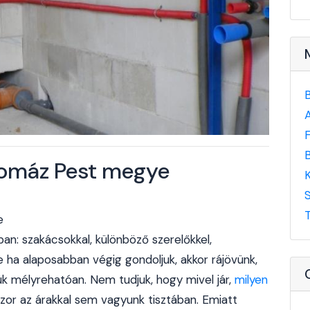
 Pomáz Pest megye
e
an: szakácsokkal, különböző szerelőkkel,
de ha alaposabban végig gondoljuk, akkor rájövünk,
jük mélyrehatóan. Nem tudjuk, hogy mivel jár,
milyen
szor az árakkal sem vagyunk tisztában. Emiatt