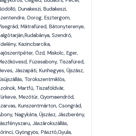
Nagykörös, Cegléd, Budaörs, Pécel,
ödöllő, Dunakeszi, Budakeszi,
Szentendre, Dorog, Esztergom,
Visegrád, Mátrafüred, Bátonyterenye,
Salgótarján,Rudabánya, Szendrő,
delény, Kazincbarcika,
ajószentpéter, Ózd, Miskolc, Eger,
Mezőkövesd, Füzesabony, Tiszafüred,
Heves, Jászapáti, Kunhegyes, Újszász,
isújszállás, Törökszentmiklós,
zolnok, Martfű, Tiszaföldvár,
Túrkeve, Mezőtúr, Gyomaendrőd,
Szarvas, Kunszentmárton, Csongrád,
Abony, Nagykáta, Újszász, Jászberény,
ászfényszaru, Jászárokszállás,
őrinci, Gyöngyös, Pásztó,Gyula,