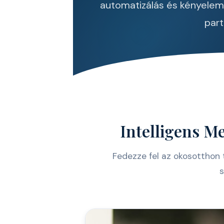
automatizálás és kényele
part
Intelligens M
Fedezze fel az okosotthon t
s