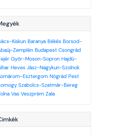
Megyék
Bács-Kiskun
Baranya
Békés
Borsod-
Abaúj-Zemplén
Budapest
Csongrád
Fejér
Győr-Moson-Sopron
Hajdú-
Bihar
Heves
Jász-Nagykun-Szolnok
Komárom-Esztergom
Nógrád
Pest
Somogy
Szabolcs-Szatmár-Bereg
Tolna
Vas
Veszprém
Zala
Cimkék