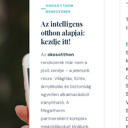
OKOSOTTHON
RENDSZEREK
Az intelligens
otthon alapjai:
kezdje itt!
Az
okosotthon
rendszerek már nem a
jövő zenéje – a jelenünk
C
része. Világítás, fűtés,
árnyékolás és biztonság
egyetlen alkalmazásból
irányítható. A
Megatherm
partnereként komplex
megoldásokat kínálunk,