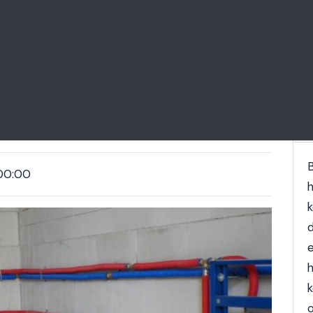
lés Pomáz Pest megye
B
00:00
k
e
o