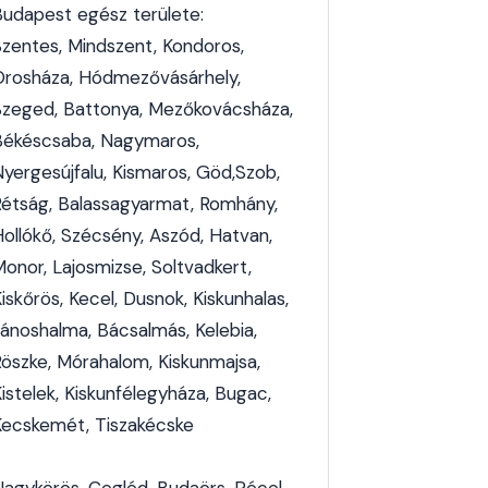
Budapest egész területe:
Szentes, Mindszent, Kondoros,
Orosháza, Hódmezővásárhely,
Szeged, Battonya, Mezőkovácsháza,
Békéscsaba, Nagymaros,
Nyergesújfalu, Kismaros, Göd,Szob,
Rétság, Balassagyarmat, Romhány,
Hollókő, Szécsény, Aszód, Hatvan,
Monor, Lajosmizse, Soltvadkert,
iskőrös, Kecel, Dusnok, Kiskunhalas,
Jánoshalma, Bácsalmás, Kelebia,
Röszke, Mórahalom, Kiskunmajsa,
istelek, Kiskunfélegyháza, Bugac,
Kecskemét, Tiszakécske