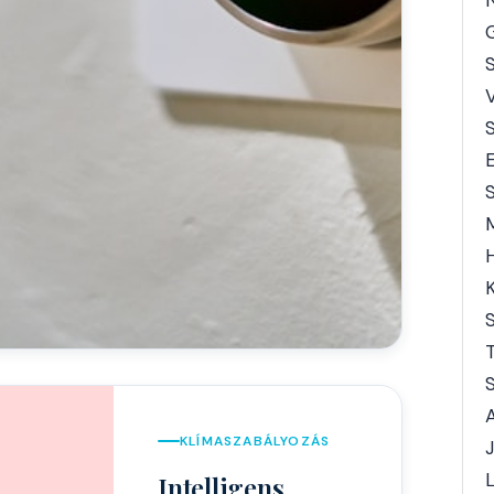
G
E
S
K
S
KLÍMASZABÁLYOZÁS
J
L
Intelligens