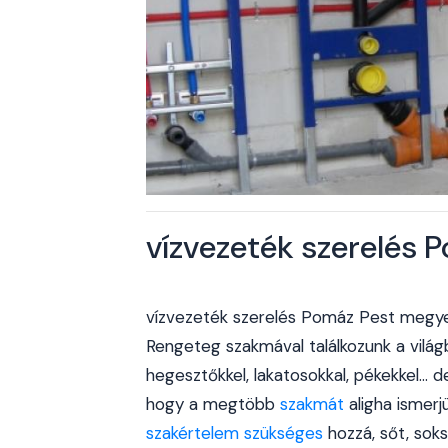
vízvezeték szerelés
vízvezeték szerelés Pomáz Pest megy
Rengeteg szakmával találkozunk a világb
hegesztőkkel, lakatosokkal, pékekkel... 
hogy a megtöbb
szakmát
aligha ismer
szakértelem szükséges
hozzá, sőt, sok