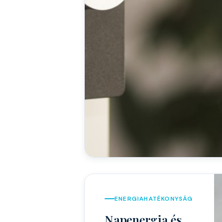
ENERGIAHATÉKONYSÁG
Napenergia és