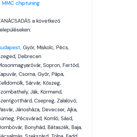
-
MMC chiptuning
TANÁCSADÁS a következő
településeken:
Budapest,
Győr, Miskolc, Pécs,
Szeged, Debrecen
Mosonmagyaróvár, Sopron, Fertőd,
Kapuvár, Csorna, Győr, Pápa,
elldömölk, Sárvár, Kőszeg,
Szombathely, Ják, Körmend,
Szentgotthárd, Csepreg, Zalalövő,
Vasvár, Jánosháza, Devecser, Ajka,
Sümeg, Pécsvárad, Komló, Sásd,
Dombóvár, Bonyhád, Bátaszék, Baja,
Bácsalmás, Szekszárd, Tolna, Fadd,