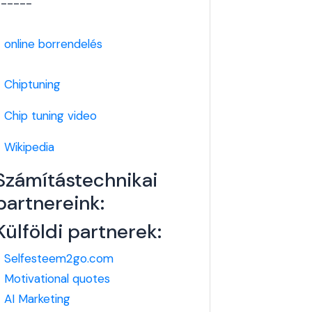
------
-
online borrendelés
-
Chiptuning
-
Chip tuning video
-
Wikipedia
Számítástechnikai
partnereink:
Külföldi partnerek:
-
Selfesteem2go.com
-
Motivational quotes
-
AI Marketing