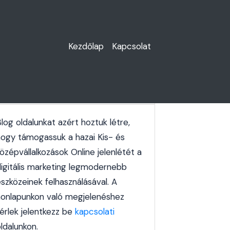
Kezdőlap
Kapcsolat
Oldal bemutatása
log oldalunkat azért hoztuk létre,
hogy támogassuk a hazai Kis- és
özépvállalkozások Online jelenlétét a
digitális marketing legmodernebb
szközeinek felhasználásával. A
honlapunkon való megjelenéshez
kérlek jelentkezz be
kapcsolati
ldalunkon.