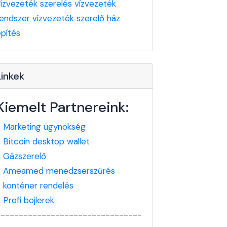
vízvezeték szerelés
vízvezeték
rendszer
vízvezeték szerelő
ház
építés
Linkek
Kiemelt Partnereink:
-
Marketing ügynökség
-
Bitcoin desktop wallet
-
Gázszerelő
-
Ameamed menedzserszűrés
-
konténer rendelés
-
Profi bojlerek
--------------------------------