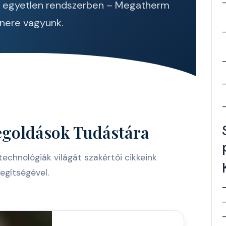
m egyetlen rendszerben – Megatherm
nere vagyunk.
egoldások Tudástára
echnológiák világát szakértői cikkeink
egítségével.