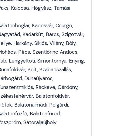
Paks, Kalocsa, Hőgyész, Tamási
Balatonboglár, Kaposvár, Csurgó,
Nagyatád, Kadarkút, Barcs, Szigetvár,
ellye, Harkány, Siklós, Villány, Bóly,
Mohács, Pécs, Szentlőrinc Andocs,
ab, Lengyeltóti, Simontornya, Enying,
unaföldvár, Solt, Szabadszállás,
Sárbogárd, Dunaújváros,
Kunszentmiklós, Ráckeve, Gárdony,
Székesfehérvár, Balatonföldvár,
iófok, Balatonalmádi, Polgárdi,
Balatonfűzfő, Balatonfüred,
Veszprém, Sátoraljaújhely