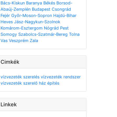
Bács-Kiskun
Baranya
Békés
Borsod-
Abaúj-Zemplén
Budapest
Csongrád
Fejér
Győr-Moson-Sopron
Hajdú-Bihar
Heves
Jász-Nagykun-Szolnok
Komárom-Esztergom
Nógrád
Pest
Somogy
Szabolcs-Szatmár-Bereg
Tolna
Vas
Veszprém
Zala
Cimkék
vízvezeték szerelés
vízvezeték rendszer
vízvezeték szerelő
ház építés
Linkek