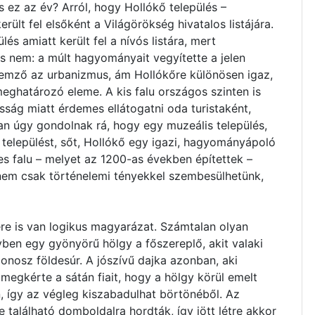
 ez az év? Arról, hogy Hollókő település –
ült fel elsőként a Világörökség hivatalos listájára.
s amiatt került fel a nívós listára, mert
s nem: a múlt hagyományait vegyítette a jelen
llemző az urbanizmus, ám Hollókőre különösen igaz,
meghatározó eleme. A kis falu országos szinten is
sság miatt érdemes ellátogatni oda turistaként,
an úgy gondolnak rá, hogy egy muzeális település,
 települést, sőt, Hollókő egy igazi, hagyományápoló
s falu – melyet az 1200-as években építettek –
e nem csak történelemi tényekkel szembesülhetünk,
ére is van logikus magyarázat. Számtalan olyan
en egy gyönyörű hölgy a főszereplő, akit valaki
onosz földesúr. A jószívű dajka azonban, aki
egkérte a sátán fiait, hogy a hölgy körül emelt
, így az végleg kiszabadulhat börtönéből. Az
 található domboldalra hordták, így jött létre akkor