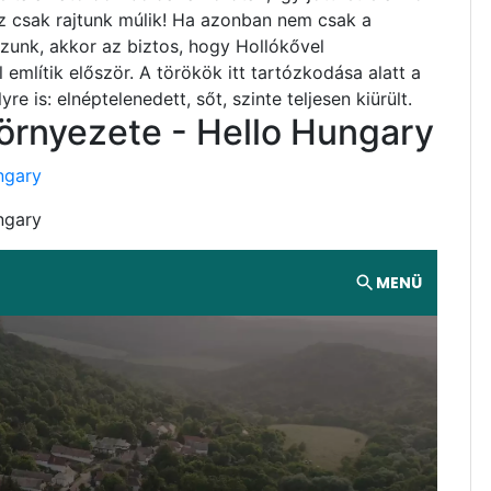
z csak rajtunk múlik! Ha azonban nem csak a
zunk, akkor az biztos, hogy Hollókővel
 említik először. A törökök itt tartózkodása alatt a
re is: elnéptelenedett, sőt, szinte teljesen kiürült.
 környezete - Hello Hungary
ngary
ngary