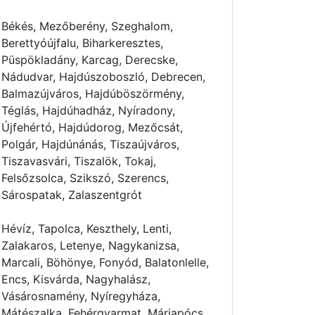
Békés, Mezőberény, Szeghalom,
Berettyóújfalu, Biharkeresztes,
Püspökladány, Karcag, Derecske,
Nádudvar, Hajdúszoboszló, Debrecen,
Balmazújváros, Hajdúböszörmény,
Téglás, Hajdúhadház, Nyíradony,
Újfehértó, Hajdúdorog, Mezőcsát,
Polgár, Hajdúnánás, Tiszaújváros,
Tiszavasvári, Tiszalök, Tokaj,
Felsőzsolca, Szikszó, Szerencs,
Sárospatak, Zalaszentgrót
Hévíz, Tapolca, Keszthely, Lenti,
Zalakaros, Letenye, Nagykanizsa,
Marcali, Böhönye, Fonyód, Balatonlelle,
Encs, Kisvárda, Nagyhalász,
Vásárosnamény, Nyíregyháza,
Mátészalka, Fehérgyarmat, Máriapócs,