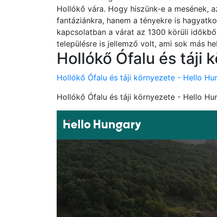
Hollókő vára. Hogy hiszünk-e a mesének, a
fantáziánkra, hanem a tényekre is hagyatko
kapcsolatban a várat az 1300 körüli időkből
településre is jellemző volt, ami sok más hely
Hollókő Ófalu és táji
Hollókő Ófalu és táji környezete - Hello Hu
Hollókő Ófalu és táji környezete - Hello Hu