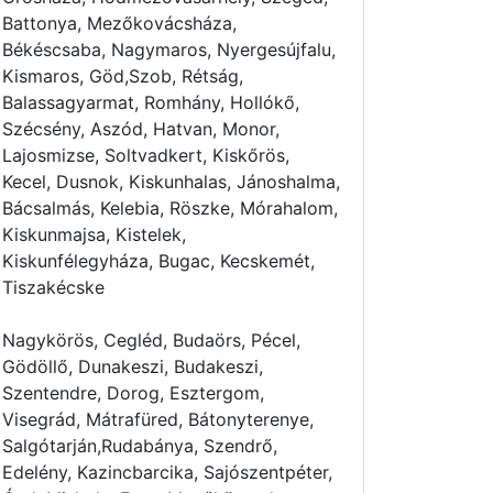
Battonya, Mezőkovácsháza,
Békéscsaba, Nagymaros, Nyergesújfalu,
Kismaros, Göd,Szob, Rétság,
Balassagyarmat, Romhány, Hollókő,
Szécsény, Aszód, Hatvan, Monor,
Lajosmizse, Soltvadkert, Kiskőrös,
Kecel, Dusnok, Kiskunhalas, Jánoshalma,
Bácsalmás, Kelebia, Röszke, Mórahalom,
Kiskunmajsa, Kistelek,
Kiskunfélegyháza, Bugac, Kecskemét,
Tiszakécske
Nagykörös, Cegléd, Budaörs, Pécel,
Gödöllő, Dunakeszi, Budakeszi,
Szentendre, Dorog, Esztergom,
Visegrád, Mátrafüred, Bátonyterenye,
Salgótarján,Rudabánya, Szendrő,
Edelény, Kazincbarcika, Sajószentpéter,