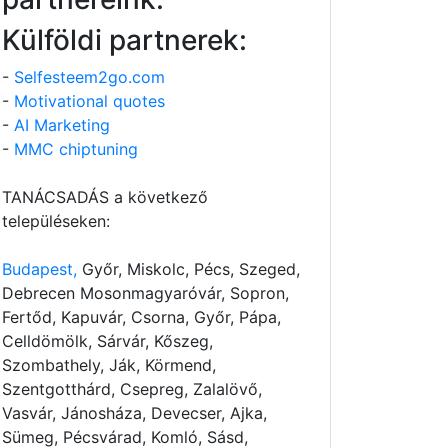
Külföldi partnerek:
-
Selfesteem2go.com
-
Motivational quotes
-
AI Marketing
-
MMC chiptuning
TANÁCSADÁS a következő
településeken:
Budapest,
Győr, Miskolc, Pécs, Szeged,
Debrecen Mosonmagyaróvár, Sopron,
Fertőd, Kapuvár, Csorna, Győr, Pápa,
Celldömölk, Sárvár, Kőszeg,
Szombathely, Ják, Körmend,
Szentgotthárd, Csepreg, Zalalövő,
Vasvár, Jánosháza, Devecser, Ajka,
Sümeg, Pécsvárad, Komló, Sásd,