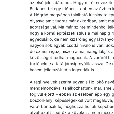
az első jeles dátumot. Hogy miről nevezetes
Budapesttel egy időben – ebben az évben ker
A Nógrád megyében található kicsiny települé
olyasvalamit tudott már akkoriban, amit má
adottságaival. Ma már szinte mindenhol je
hogy a korhű építészeti stílus a mai napig 
egyedülálló, de nem kizárólag egy látványo
nagyon sok egyéb csodálnivaló is van. Sok
de ez nem igaz, hiszen a mai napig lakják a
közösséget tudhat magáénak. A váráról híre
történelme a tatárjárásig nyúlik vissza. D
hanem jellemzők rá a legendák is.
A régi nyelvek szerint ugyanis Hollókő nev
mendemondával találkozhattunk már, amelyb
foglyul ejtett – ebben az esetben épp egy g
boszorkányi képességekkel volt megáldva, m
várat bontsák le, méghozzá hollók képében
átváltozott segítők a köveket a nem messze