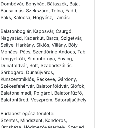
Dombóvár, Bonyhád, Bátaszék, Baja,
Bácsalmás, Szekszárd, Tolna, Fadd,
Paks, Kalocsa, Hőgyész, Tamási
Balatonboglár, Kaposvár, Csurgó,
Nagyatád, Kadarkút, Barcs, Szigetvár,
Sellye, Harkány, Siklós, Villány, Bóly,
Mohács, Pécs, Szentlőrinc Andocs, Tab,
Lengyeltóti, Simontornya, Enying,
Dunaföldvár, Solt, Szabadszállás,
Sárbogárd, Dunaújváros,
Kunszentmiklós, Ráckeve, Gárdony,
Székesfehérvár, Balatonföldvár, Siófok,
Balatonalmádi, Polgárdi, Balatonfűzfő,
Balatonfüred, Veszprém, Sátoraljaújhely
Budapest egész területe:
Szentes, Mindszent, Kondoros,
Orosháza, Hódmezővásárhely, Szeged,