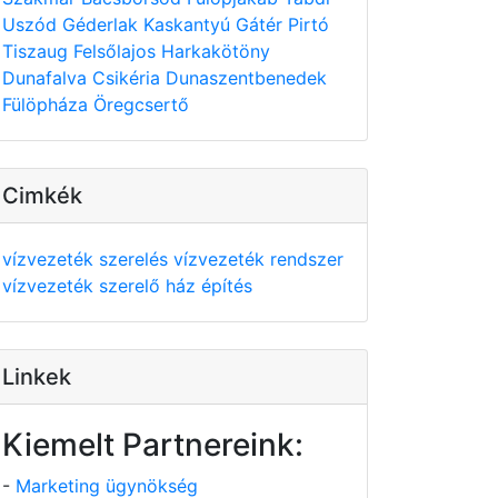
Uszód
Géderlak
Kaskantyú
Gátér
Pirtó
Tiszaug
Felsőlajos
Harkakötöny
Dunafalva
Csikéria
Dunaszentbenedek
Fülöpháza
Öregcsertő
Cimkék
vízvezeték szerelés
vízvezeték rendszer
vízvezeték szerelő
ház építés
Linkek
Kiemelt Partnereink:
-
Marketing ügynökség