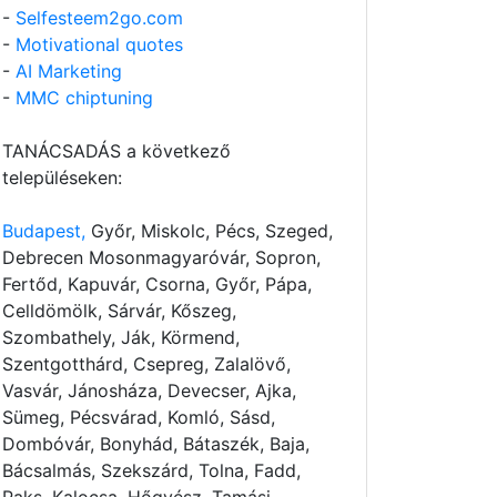
-
Selfesteem2go.com
-
Motivational quotes
-
AI Marketing
-
MMC chiptuning
TANÁCSADÁS a következő
településeken:
Budapest,
Győr, Miskolc, Pécs, Szeged,
Debrecen Mosonmagyaróvár, Sopron,
Fertőd, Kapuvár, Csorna, Győr, Pápa,
Celldömölk, Sárvár, Kőszeg,
Szombathely, Ják, Körmend,
Szentgotthárd, Csepreg, Zalalövő,
Vasvár, Jánosháza, Devecser, Ajka,
Sümeg, Pécsvárad, Komló, Sásd,
Dombóvár, Bonyhád, Bátaszék, Baja,
Bácsalmás, Szekszárd, Tolna, Fadd,