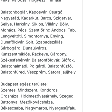
Paks, Kalocsa, Hőgyész, Tamási
Balatonboglár, Kaposvár, Csurgó,
Nagyatád, Kadarkút, Barcs, Szigetvár,
Sellye, Harkány, Siklós, Villány, Bóly,
Mohács, Pécs, Szentlőrinc Andocs, Tab,
Lengyeltóti, Simontornya, Enying,
Dunaföldvár, Solt, Szabadszállás,
Sárbogárd, Dunaújváros,
Kunszentmiklós, Ráckeve, Gárdony,
Székesfehérvár, Balatonföldvár, Siófok,
Balatonalmádi, Polgárdi, Balatonfűzfő,
Balatonfüred, Veszprém, Sátoraljaújhely
Budapest egész területe:
Szentes, Mindszent, Kondoros,
Orosháza, Hódmezővásárhely, Szeged,
Battonya, Mezőkovácsháza,
Békéscsaba, Nagymaros, Nyergesújfalu,