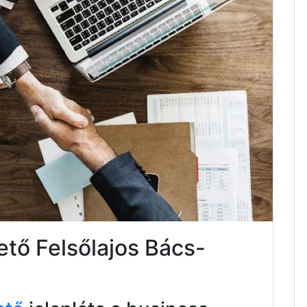
ető Felsőlajos Bács-