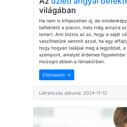
Az
üzleti angyal befekt
világában
Ha nem is kifejezetten új, de mindenkép
befektető a piacon, mely még annyira s
ismert. Ami biztos az az, hogy a saját 
veszíthetünk semmit azzal, ha egy effaj
hogy hogyan találjuk meg a legjobbat, a
szempont, amelyet érdemes figyelembe 
mozogni ebben a témakörben.
Elolvasom →
Létrehozás dátuma: 2024-11-12