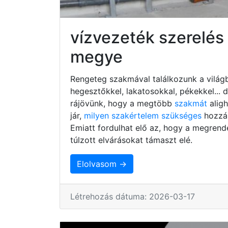
vízvezeték szerelés
megye
Rengeteg szakmával találkozunk a világb
hegesztőkkel, lakatosokkal, pékekkel...
rájövünk, hogy a megtöbb
szakmát
alig
jár,
milyen szakértelem szükséges
hozzá,
Emiatt fordulhat elő az, hogy a megrend
túlzott elvárásokat támaszt elé.
Elolvasom →
Létrehozás dátuma: 2026-03-17