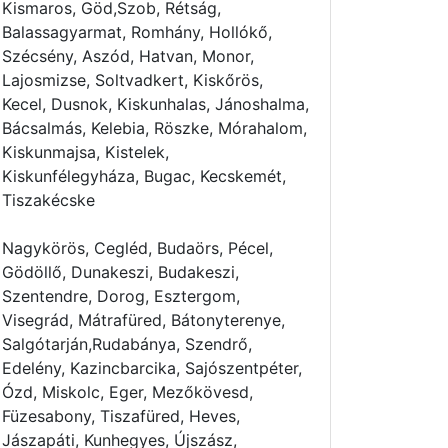
Kismaros, Göd,Szob, Rétság,
Balassagyarmat, Romhány, Hollókő,
Szécsény, Aszód, Hatvan, Monor,
Lajosmizse, Soltvadkert, Kiskőrös,
Kecel, Dusnok, Kiskunhalas, Jánoshalma,
Bácsalmás, Kelebia, Röszke, Mórahalom,
Kiskunmajsa, Kistelek,
Kiskunfélegyháza, Bugac, Kecskemét,
Tiszakécske
Nagykörös, Cegléd, Budaörs, Pécel,
Gödöllő, Dunakeszi, Budakeszi,
Szentendre, Dorog, Esztergom,
Visegrád, Mátrafüred, Bátonyterenye,
Salgótarján,Rudabánya, Szendrő,
Edelény, Kazincbarcika, Sajószentpéter,
Ózd, Miskolc, Eger, Mezőkövesd,
Füzesabony, Tiszafüred, Heves,
Jászapáti, Kunhegyes, Újszász,