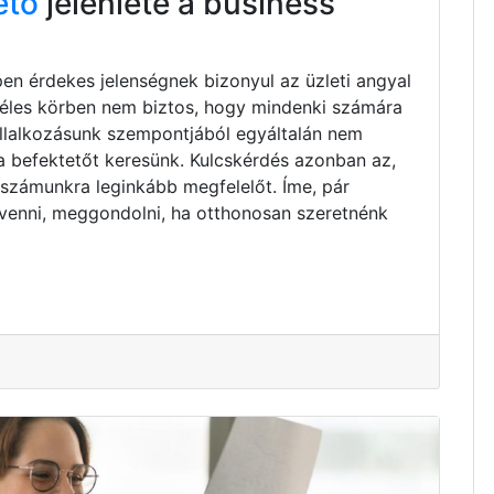
ető
jelenléte a business
pen érdekes jelenségnek bizonyul az üzleti angyal
zéles körben nem biztos, hogy mindenki számára
vállalkozásunk szempontjából egyáltalán nem
ta befektetőt keresünk. Kulcskérdés azonban az,
 számunkra leginkább megfelelőt. Íme, pár
venni, meggondolni, ha otthonosan szeretnénk