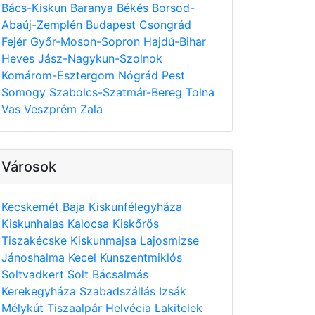
Bács-Kiskun
Baranya
Békés
Borsod-
Abaúj-Zemplén
Budapest
Csongrád
Fejér
Győr-Moson-Sopron
Hajdú-Bihar
Heves
Jász-Nagykun-Szolnok
Komárom-Esztergom
Nógrád
Pest
Somogy
Szabolcs-Szatmár-Bereg
Tolna
Vas
Veszprém
Zala
Városok
Kecskemét
Baja
Kiskunfélegyháza
Kiskunhalas
Kalocsa
Kiskőrös
Tiszakécske
Kiskunmajsa
Lajosmizse
Jánoshalma
Kecel
Kunszentmiklós
Soltvadkert
Solt
Bácsalmás
Kerekegyháza
Szabadszállás
Izsák
Mélykút
Tiszaalpár
Helvécia
Lakitelek