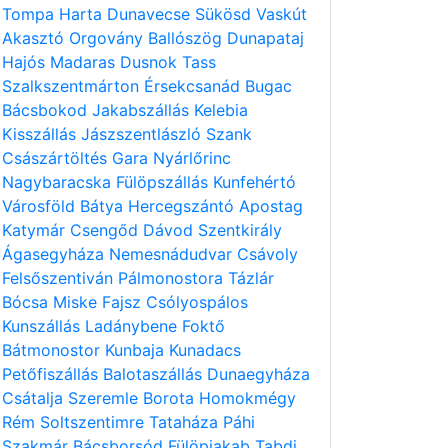
Tompa
Harta
Dunavecse
Sükösd
Vaskút
Akasztó
Orgovány
Ballószög
Dunapataj
Hajós
Madaras
Dusnok
Tass
Szalkszentmárton
Érsekcsanád
Bugac
Bácsbokod
Jakabszállás
Kelebia
Kisszállás
Jászszentlászló
Szank
Császártöltés
Gara
Nyárlőrinc
Nagybaracska
Fülöpszállás
Kunfehértó
Városföld
Bátya
Hercegszántó
Apostag
Katymár
Csengőd
Dávod
Szentkirály
Ágasegyháza
Nemesnádudvar
Csávoly
Felsőszentiván
Pálmonostora
Tázlár
Bócsa
Miske
Fajsz
Csólyospálos
Kunszállás
Ladánybene
Foktő
Bátmonostor
Kunbaja
Kunadacs
Petőfiszállás
Balotaszállás
Dunaegyháza
Csátalja
Szeremle
Borota
Homokmégy
Rém
Soltszentimre
Tataháza
Páhi
Szakmár
Bácsborsód
Fülöpjakab
Tabdi