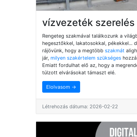
vízvezeték szerelé
Rengeteg szakmával találkozunk a világb
hegesztőkkel, lakatosokkal, pékekkel...
rájövünk, hogy a megtöbb
szakmát
alig
jár,
milyen szakértelem szükséges
hozzá,
Emiatt fordulhat elő az, hogy a megrend
túlzott elvárásokat támaszt elé.
Elolvasom →
Létrehozás dátuma: 2026-02-22