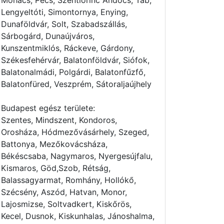
Mohács, Pécs, Szentlőrinc Andocs, Tab,
Lengyeltóti, Simontornya, Enying,
Dunaföldvár, Solt, Szabadszállás,
Sárbogárd, Dunaújváros,
Kunszentmiklós, Ráckeve, Gárdony,
Székesfehérvár, Balatonföldvár, Siófok,
Balatonalmádi, Polgárdi, Balatonfűzfő,
Balatonfüred, Veszprém, Sátoraljaújhely
Budapest egész területe:
Szentes, Mindszent, Kondoros,
Orosháza, Hódmezővásárhely, Szeged,
Battonya, Mezőkovácsháza,
Békéscsaba, Nagymaros, Nyergesújfalu,
Kismaros, Göd,Szob, Rétság,
Balassagyarmat, Romhány, Hollókő,
Szécsény, Aszód, Hatvan, Monor,
Lajosmizse, Soltvadkert, Kiskőrös,
Kecel, Dusnok, Kiskunhalas, Jánoshalma,