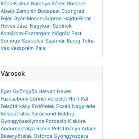
Bács-Kiskun
Baranya
Békés
Borsod-
Abaúj-Zemplén
Budapest
Csongrád
Fejér
Győr-Moson-Sopron
Hajdú-Bihar
Heves
Jász-Nagykun-Szolnok
Komárom-Esztergom
Nógrád
Pest
Somogy
Szabolcs-Szatmár-Bereg
Tolna
Vas
Veszprém
Zala
Városok
Eger
Gyöngyös
Hatvan
Heves
Füzesabony
Lőrinci
Verpelét
Hort
Kál
Felsőtárkány
Erdőtelek
Ecséd
Nagyréde
Bélapátfalva
Karácsond
Boldog
Gyöngyössolymos
Poroszló
Kisköre
Andornaktálya
Recsk
Petőfibánya
Adács
Besenyőtelek
Ostoros
Gyöngyöspata