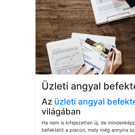
Üzleti angyal befe
Az
üzleti angyal befekt
világában
Ha nem is kifejezetten új, de mindenkép
befektető a piacon, mely még annyira s