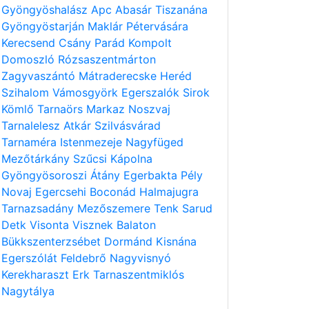
Gyöngyöshalász
Apc
Abasár
Tiszanána
Gyöngyöstarján
Maklár
Pétervására
Kerecsend
Csány
Parád
Kompolt
Domoszló
Rózsaszentmárton
Zagyvaszántó
Mátraderecske
Heréd
Szihalom
Vámosgyörk
Egerszalók
Sirok
Kömlő
Tarnaörs
Markaz
Noszvaj
Tarnalelesz
Atkár
Szilvásvárad
Tarnaméra
Istenmezeje
Nagyfüged
Mezőtárkány
Szűcsi
Kápolna
Gyöngyösoroszi
Átány
Egerbakta
Pély
Novaj
Egercsehi
Boconád
Halmajugra
Tarnazsadány
Mezőszemere
Tenk
Sarud
Detk
Visonta
Visznek
Balaton
Bükkszenterzsébet
Dormánd
Kisnána
Egerszólát
Feldebrő
Nagyvisnyó
Kerekharaszt
Erk
Tarnaszentmiklós
Nagytálya