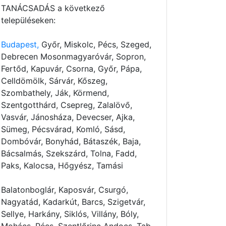
TANÁCSADÁS a következő
településeken:
Budapest,
Győr, Miskolc, Pécs, Szeged,
Debrecen Mosonmagyaróvár, Sopron,
Fertőd, Kapuvár, Csorna, Győr, Pápa,
Celldömölk, Sárvár, Kőszeg,
Szombathely, Ják, Körmend,
Szentgotthárd, Csepreg, Zalalövő,
Vasvár, Jánosháza, Devecser, Ajka,
Sümeg, Pécsvárad, Komló, Sásd,
Dombóvár, Bonyhád, Bátaszék, Baja,
Bácsalmás, Szekszárd, Tolna, Fadd,
Paks, Kalocsa, Hőgyész, Tamási
Balatonboglár, Kaposvár, Csurgó,
Nagyatád, Kadarkút, Barcs, Szigetvár,
Sellye, Harkány, Siklós, Villány, Bóly,