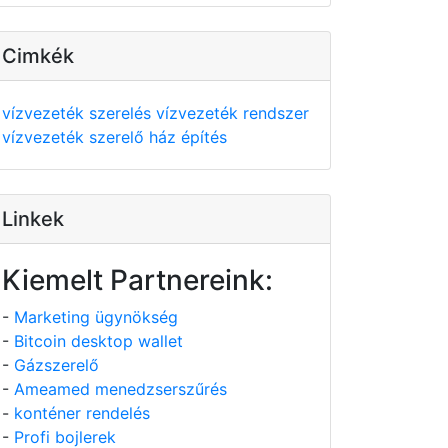
Cimkék
vízvezeték szerelés
vízvezeték rendszer
vízvezeték szerelő
ház építés
Linkek
Kiemelt Partnereink:
-
Marketing ügynökség
-
Bitcoin desktop wallet
-
Gázszerelő
-
Ameamed menedzserszűrés
-
konténer rendelés
-
Profi bojlerek