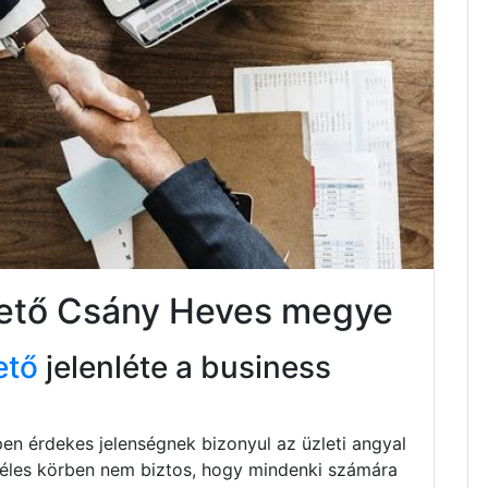
ktető Csány Heves megye
ető
jelenléte a business
pen érdekes jelenségnek bizonyul az üzleti angyal
zéles körben nem biztos, hogy mindenki számára