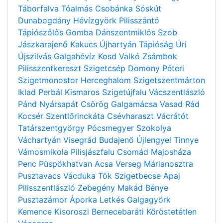
Táborfalva
Tóalmás
Csobánka
Sóskút
Dunabogdány
Hévízgyörk
Pilisszántó
Tápiószőlős
Gomba
Dánszentmiklós
Szob
Jászkarajenő
Kakucs
Újhartyán
Tápióság
Úri
Újszilvás
Galgahévíz
Kosd
Valkó
Zsámbok
Pilisszentkereszt
Szigetcsép
Domony
Péteri
Szigetmonostor
Herceghalom
Szigetszentmárton
Iklad
Perbál
Kismaros
Szigetújfalu
Vácszentlászló
Pánd
Nyársapát
Csörög
Galgamácsa
Vasad
Rád
Kocsér
Szentlőrinckáta
Csévharaszt
Vácrátót
Tatárszentgyörgy
Pócsmegyer
Szokolya
Váchartyán
Visegrád
Budajenő
Újlengyel
Tinnye
Vámosmikola
Pilisjászfalu
Csomád
Majosháza
Penc
Püspökhatvan
Acsa
Verseg
Márianosztra
Pusztavacs
Vácduka
Tök
Szigetbecse
Apaj
Pilisszentlászló
Zebegény
Makád
Bénye
Pusztazámor
Áporka
Letkés
Galgagyörk
Kemence
Kisoroszi
Bernecebaráti
Kőröstetétlen