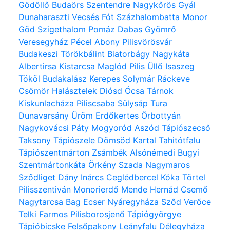
Gödöllő
Budaörs
Szentendre
Nagykőrös
Gyál
Dunaharaszti
Vecsés
Fót
Százhalombatta
Monor
Göd
Szigethalom
Pomáz
Dabas
Gyömrő
Veresegyház
Pécel
Abony
Pilisvörösvár
Budakeszi
Törökbálint
Biatorbágy
Nagykáta
Albertirsa
Kistarcsa
Maglód
Pilis
Üllő
Isaszeg
Tököl
Budakalász
Kerepes
Solymár
Ráckeve
Csömör
Halásztelek
Diósd
Ócsa
Tárnok
Kiskunlacháza
Piliscsaba
Sülysáp
Tura
Dunavarsány
Üröm
Erdőkertes
Őrbottyán
Nagykovácsi
Páty
Mogyoród
Aszód
Tápiószecső
Taksony
Tápiószele
Dömsöd
Kartal
Tahitótfalu
Tápiószentmárton
Zsámbék
Alsónémedi
Bugyi
Szentmártonkáta
Örkény
Szada
Nagymaros
Sződliget
Dány
Inárcs
Ceglédbercel
Kóka
Törtel
Pilisszentiván
Monorierdő
Mende
Hernád
Csemő
Nagytarcsa
Bag
Ecser
Nyáregyháza
Sződ
Verőce
Telki
Farmos
Pilisborosjenő
Tápiógyörgye
Tápióbicske
Felsőpakony
Leányfalu
Délegyháza