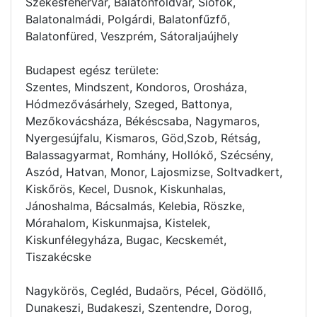
Székesfehérvár, Balatonföldvár, Siófok,
Balatonalmádi, Polgárdi, Balatonfűzfő,
Balatonfüred, Veszprém, Sátoraljaújhely
Budapest egész területe:
Szentes, Mindszent, Kondoros, Orosháza,
Hódmezővásárhely, Szeged, Battonya,
Mezőkovácsháza, Békéscsaba, Nagymaros,
Nyergesújfalu, Kismaros, Göd,Szob, Rétság,
Balassagyarmat, Romhány, Hollókő, Szécsény,
Aszód, Hatvan, Monor, Lajosmizse, Soltvadkert,
Kiskőrös, Kecel, Dusnok, Kiskunhalas,
Jánoshalma, Bácsalmás, Kelebia, Röszke,
Mórahalom, Kiskunmajsa, Kistelek,
Kiskunfélegyháza, Bugac, Kecskemét,
Tiszakécske
Nagykörös, Cegléd, Budaörs, Pécel, Gödöllő,
Dunakeszi, Budakeszi, Szentendre, Dorog,