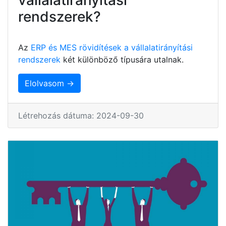
rendszerek?
Az
ERP és MES rövidítések a vállalatirányítási
rendszerek
két különböző típusára utalnak.
Elolvasom →
Létrehozás dátuma: 2024-09-30