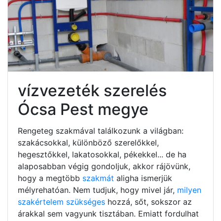
vízvezeték szerelés
Ócsa Pest megye
Rengeteg szakmával találkozunk a világban:
szakácsokkal, különböző szerelőkkel,
hegesztőkkel, lakatosokkal, pékekkel... de ha
alaposabban végig gondoljuk, akkor rájövünk,
hogy a megtöbb
szakmát
aligha ismerjük
mélyrehatóan. Nem tudjuk, hogy mivel jár,
milyen
szakértelem szükséges
hozzá, sőt, sokszor az
árakkal sem vagyunk tisztában. Emiatt fordulhat