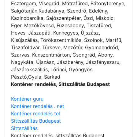
Esztergom, Visegrád, Mátrafüred, Bátonyterenye,
Salgótarján,Rudabánya, Szendrő, Edelény,
Kazincbarcika, Sajószentpéter, Ózd, Miskolc,
Eger, Mezőkövesd, Füzesabony, Tiszafüred,
Heves, Jászapáti, Kunhegyes, Újszász,
Kisújszállás, Törökszentmiklós, Szolnok, Martfű,
Tiszaföldvár, Túrkeve, Mezőtúr, Gyomaendrőd,
Szarvas, Kunszentmárton, Csongrád, Abony,
Nagykáta, Újszász, Jászberény, Jászfényszaru,
Jászárokszállás, Lőrinci, Gyöngyös,
Pásztó,Gyula, Sarkad
Konténer rendelés, Sittszállítás Budapest
Konténer guru
Konténer rendelés . net
Konténer rendelés tel
Sittszállítás Budapest
Sittszállítás
Konténer rendelés
, sittszállítás Budapest