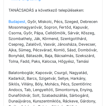
TANÁCSADÁS a következő településeken:
Budapest,
Győr, Miskolc, Pécs, Szeged, Debrecen
Mosonmagyaróvár, Sopron, Fertőd, Kapuvár,
Csorna, Győr, Pápa, Celldömölk, Sárvár, Kőszeg,
Szombathely, Ják, Körmend, Szentgotthárd,
Csepreg, Zalalövő, Vasvár, Jánosháza, Devecser,
Ajka, Sümeg, Pécsvárad, Komló, Sásd, Dombóvár,
Bonyhád, Bátaszék, Baja, Bácsalmás, Szekszárd,
Tolna, Fadd, Paks, Kalocsa, Hőgyész, Tamási
Balatonboglár, Kaposvár, Csurgó, Nagyatád,
Kadarkút, Barcs, Szigetvár, Sellye, Harkány,
Siklós, Villány, Bóly, Mohács, Pécs, Szentlőrinc
Andocs, Tab, Lengyeltóti, Simontornya, Enying,
Dunaföldvár, Solt, Szabadszállás, Sárbogárd,
Dunaújváros, Kunszentmiklós, Ráckeve, Gárdony,