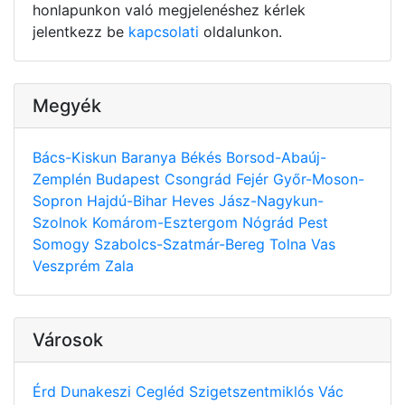
honlapunkon való megjelenéshez kérlek
jelentkezz be
kapcsolati
oldalunkon.
Megyék
Bács-Kiskun
Baranya
Békés
Borsod-Abaúj-
Zemplén
Budapest
Csongrád
Fejér
Győr-Moson-
Sopron
Hajdú-Bihar
Heves
Jász-Nagykun-
Szolnok
Komárom-Esztergom
Nógrád
Pest
Somogy
Szabolcs-Szatmár-Bereg
Tolna
Vas
Veszprém
Zala
Városok
Érd
Dunakeszi
Cegléd
Szigetszentmiklós
Vác