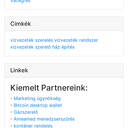
Vácegres
Cimkék
vízvezeték szerelés
vízvezeték rendszer
vízvezeték szerelő
ház építés
Linkek
Kiemelt Partnereink:
-
Marketing ügynökség
-
Bitcoin desktop wallet
-
Gázszerelő
-
Ameamed menedzserszűrés
-
konténer rendelés