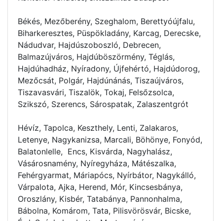
Békés, Mezőberény, Szeghalom, Berettyóújfalu,
Biharkeresztes, Püspökladány, Karcag, Derecske,
Nádudvar, Hajdúszoboszló, Debrecen,
Balmazújváros, Hajdúböszörmény, Téglás,
Hajdúhadház, Nyíradony, Újfehértó, Hajdúdorog,
Mezőcsát, Polgár, Hajdúnánás, Tiszaújváros,
Tiszavasvári, Tiszalök, Tokaj, Felsőzsolca,
Szikszó, Szerencs, Sárospatak, Zalaszentgrót
Hévíz, Tapolca, Keszthely, Lenti, Zalakaros,
Letenye, Nagykanizsa, Marcali, Böhönye, Fonyód,
Balatonlelle, Encs, Kisvárda, Nagyhalász,
Vásárosnamény, Nyíregyháza, Mátészalka,
Fehérgyarmat, Máriapócs, Nyírbátor, Nagykálló,
Várpalota, Ajka, Herend, Mór, Kincsesbánya,
Oroszlány, Kisbér, Tatabánya, Pannonhalma,
Bábolna, Komárom, Tata, Pilisvörösvár, Bicske,