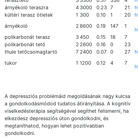
terasztető
3
3300
0.37
336
4
h
árnyékoló teraszra
4
3000
0.23
7
21
h
kültéri terasz ötletek
1
300
0.10
1
20
h
árnyékoló
2
8600
0.19
147
1
h
polikarbonát terasz
3
450
0.15
18
7
polikarbonát tető
2
2600
0.16
0
23
thule tetőcsomagtartó
7
2400
0.07
0
27
h
tukor
1
1200
0.12
4
7
h
A depressziós problémáid megoldásának nagy kulcsa
a gondolkodásmódod tudatos átirányítása. A kognitív
viselkedésterápia segítségével segíthet felismerni, ha
elkezdesz depressziós úton gondolkodni, és
megtaníthatod, hogyan lehet pozitívabban
gondolkodni.