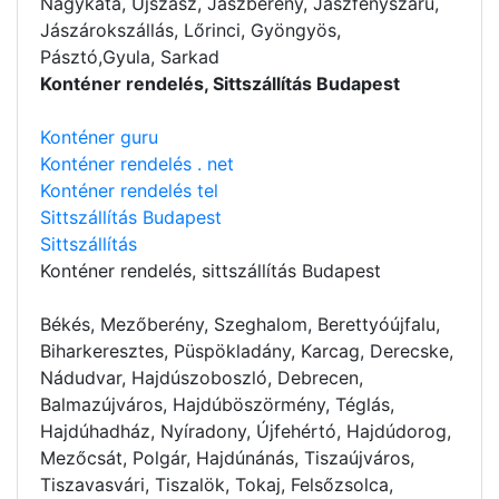
Nagykáta, Újszász, Jászberény, Jászfényszaru,
Jászárokszállás, Lőrinci, Gyöngyös,
Pásztó,Gyula, Sarkad
Konténer rendelés, Sittszállítás Budapest
Konténer guru
Konténer rendelés . net
Konténer rendelés tel
Sittszállítás Budapest
Sittszállítás
Konténer rendelés
, sittszállítás Budapest
Békés, Mezőberény, Szeghalom, Berettyóújfalu,
Biharkeresztes, Püspökladány, Karcag, Derecske,
Nádudvar, Hajdúszoboszló, Debrecen,
Balmazújváros, Hajdúböszörmény, Téglás,
Hajdúhadház, Nyíradony, Újfehértó, Hajdúdorog,
Mezőcsát, Polgár, Hajdúnánás, Tiszaújváros,
Tiszavasvári, Tiszalök, Tokaj, Felsőzsolca,