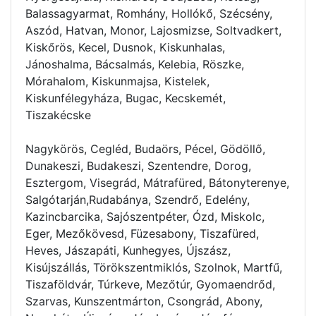
Balassagyarmat, Romhány, Hollókő, Szécsény,
Aszód, Hatvan, Monor, Lajosmizse, Soltvadkert,
Kiskőrös, Kecel, Dusnok, Kiskunhalas,
Jánoshalma, Bácsalmás, Kelebia, Röszke,
Mórahalom, Kiskunmajsa, Kistelek,
Kiskunfélegyháza, Bugac, Kecskemét,
Tiszakécske
Nagykörös, Cegléd, Budaörs, Pécel, Gödöllő,
Dunakeszi, Budakeszi, Szentendre, Dorog,
Esztergom, Visegrád, Mátrafüred, Bátonyterenye,
Salgótarján,Rudabánya, Szendrő, Edelény,
Kazincbarcika, Sajószentpéter, Ózd, Miskolc,
Eger, Mezőkövesd, Füzesabony, Tiszafüred,
Heves, Jászapáti, Kunhegyes, Újszász,
Kisújszállás, Törökszentmiklós, Szolnok, Martfű,
Tiszaföldvár, Túrkeve, Mezőtúr, Gyomaendrőd,
Szarvas, Kunszentmárton, Csongrád, Abony,