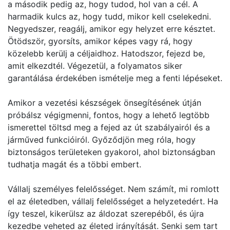
a második pedig az, hogy tudod, hol van a cél. A
harmadik kulcs az, hogy tudd, mikor kell cselekedni.
Negyedszer, reagálj, amikor egy helyzet erre késztet.
Ötödször, gyorsíts, amikor képes vagy rá, hogy
közelebb kerülj a céljaidhoz. Hatodszor, fejezd be,
amit elkezdtél. Végezetül, a folyamatos siker
garantálása érdekében ismételje meg a fenti lépéseket.
Amikor a vezetési készségek önsegítésének útján
próbálsz végigmenni, fontos, hogy a lehető legtöbb
ismerettel töltsd meg a fejed az út szabályairól és a
járműved funkcióiról. Győződjön meg róla, hogy
biztonságos területeken gyakorol, ahol biztonságban
tudhatja magát és a többi embert.
Vállalj személyes felelősséget. Nem számít, mi romlott
el az életedben, vállalj felelősséget a helyzetedért. Ha
így teszel, kikerülsz az áldozat szerepéből, és újra
kezedbe veheted az életed irányítását. Senki sem tart