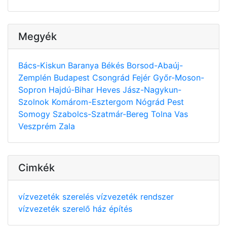
Megyék
Bács-Kiskun
Baranya
Békés
Borsod-Abaúj-
Zemplén
Budapest
Csongrád
Fejér
Győr-Moson-
Sopron
Hajdú-Bihar
Heves
Jász-Nagykun-
Szolnok
Komárom-Esztergom
Nógrád
Pest
Somogy
Szabolcs-Szatmár-Bereg
Tolna
Vas
Veszprém
Zala
Cimkék
vízvezeték szerelés
vízvezeték rendszer
vízvezeték szerelő
ház építés