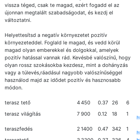
vissza téged, csak te magad, ezért fogadd el az
újonnan megtalált szabadságodat, és kezdj el
változtatni.
Helyettesítsd a negatív környezetet pozitív
környezeteddel. Foglald le magad, és vedd körül
magad olyan emberekkel és dolgokkal, amelyek
pozitív hatással vannak rád. Kevésbé valószínű, hogy
olyan rossz szokásokba kezdesz, mint a dohányzás
vagy a túlevés,ráadásul nagyobb valószínűséggel
használod majd az idődet pozitív és hasznosabb
módon.
terasz tető
4
450
0.37
26
6
terasz világítás
7
900
0.12
18
1
h
teraszfedés
2
1400
0.47
342
1
h