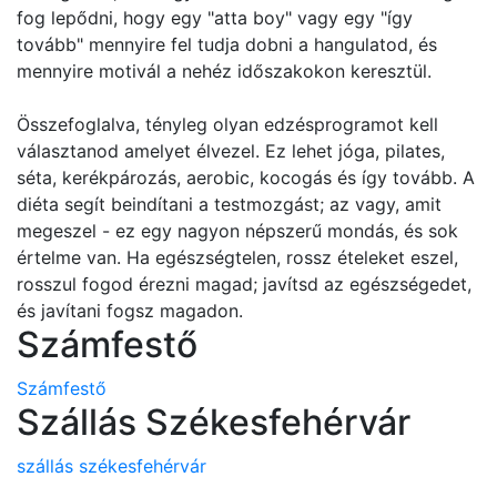
fog lepődni, hogy egy "atta boy" vagy egy "így
tovább" mennyire fel tudja dobni a hangulatod, és
mennyire motivál a nehéz időszakokon keresztül.
Összefoglalva, tényleg olyan edzésprogramot kell
választanod amelyet élvezel. Ez lehet jóga, pilates,
séta, kerékpározás, aerobic, kocogás és így tovább. A
diéta segít beindítani a testmozgást; az vagy, amit
megeszel - ez egy nagyon népszerű mondás, és sok
értelme van. Ha egészségtelen, rossz ételeket eszel,
rosszul fogod érezni magad; javítsd az egészségedet,
és javítani fogsz magadon.
Számfestő
Számfestő
Szállás Székesfehérvár
szállás székesfehérvár