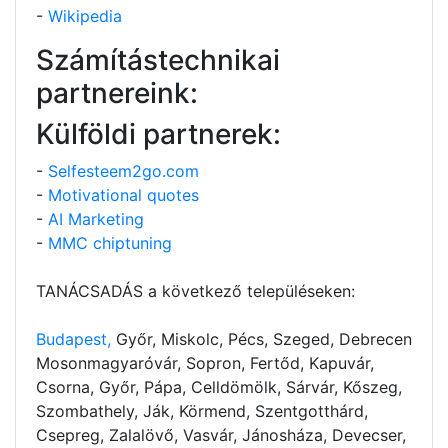
-
Wikipedia
Számítástechnikai
partnereink:
Külföldi partnerek:
-
Selfesteem2go.com
-
Motivational quotes
-
AI Marketing
-
MMC chiptuning
TANÁCSADÁS a következő településeken:
Budapest,
Győr, Miskolc, Pécs, Szeged, Debrecen
Mosonmagyaróvár, Sopron, Fertőd, Kapuvár,
Csorna, Győr, Pápa, Celldömölk, Sárvár, Kőszeg,
Szombathely, Ják, Körmend, Szentgotthárd,
Csepreg, Zalalövő, Vasvár, Jánosháza, Devecser,