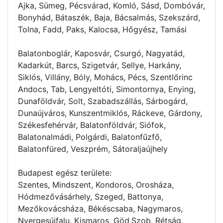
Ajka, Sümeg, Pécsvárad, Komló, Sásd, Dombóvár,
Bonyhád, Bátaszék, Baja, Bácsalmás, Szekszárd,
Tolna, Fadd, Paks, Kalocsa, Hőgyész, Tamási
Balatonboglár, Kaposvár, Csurgó, Nagyatád,
Kadarkút, Barcs, Szigetvár, Sellye, Harkány,
Siklós, Villány, Bóly, Mohács, Pécs, Szentlőrinc
Andocs, Tab, Lengyeltóti, Simontornya, Enying,
Dunaföldvár, Solt, Szabadszállás, Sárbogárd,
Dunaújváros, Kunszentmiklós, Ráckeve, Gárdony,
Székesfehérvár, Balatonföldvár, Siófok,
Balatonalmádi, Polgárdi, Balatonfűzfő,
Balatonfüred, Veszprém, Sátoraljaújhely
Budapest egész területe:
Szentes, Mindszent, Kondoros, Orosháza,
Hódmezővásárhely, Szeged, Battonya,
Mezőkovácsháza, Békéscsaba, Nagymaros,
Nyergesújfalu, Kismaros, Göd,Szob, Rétság,