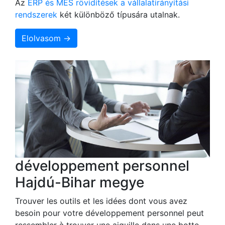
Az
ERP és MES rövidítések a vállalatirányítási
rendszerek
két különböző típusára utalnak.
Elolvasom →
développement personnel
Hajdú-Bihar megye
Trouver les outils et les idées dont vous avez
besoin pour votre développement personnel peut
ressembler à trouver une aiguille dans une botte