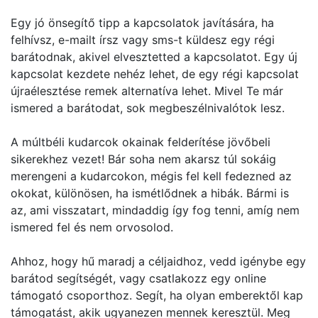
Egy jó önsegítő tipp a kapcsolatok javítására, ha
felhívsz, e-mailt írsz vagy sms-t küldesz egy régi
barátodnak, akivel elvesztetted a kapcsolatot. Egy új
kapcsolat kezdete nehéz lehet, de egy régi kapcsolat
újraélesztése remek alternatíva lehet. Mivel Te már
ismered a barátodat, sok megbeszélnivalótok lesz.
A múltbéli kudarcok okainak felderítése jövőbeli
sikerekhez vezet! Bár soha nem akarsz túl sokáig
merengeni a kudarcokon, mégis fel kell fedezned az
okokat, különösen, ha ismétlődnek a hibák. Bármi is
az, ami visszatart, mindaddig így fog tenni, amíg nem
ismered fel és nem orvosolod.
Ahhoz, hogy hű maradj a céljaidhoz, vedd igénybe egy
barátod segítségét, vagy csatlakozz egy online
támogató csoporthoz. Segít, ha olyan emberektől kap
támogatást, akik ugyanezen mennek keresztül. Meg