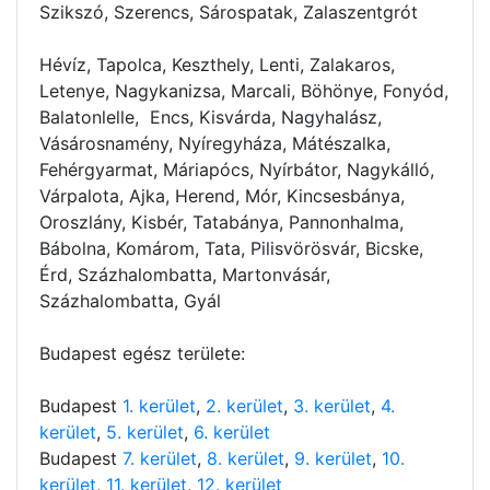
Szikszó, Szerencs, Sárospatak, Zalaszentgrót
Hévíz, Tapolca, Keszthely, Lenti, Zalakaros,
Letenye, Nagykanizsa, Marcali, Böhönye, Fonyód,
Balatonlelle, Encs, Kisvárda, Nagyhalász,
Vásárosnamény, Nyíregyháza, Mátészalka,
Fehérgyarmat, Máriapócs, Nyírbátor, Nagykálló,
Várpalota, Ajka, Herend, Mór, Kincsesbánya,
Oroszlány, Kisbér, Tatabánya, Pannonhalma,
Bábolna, Komárom, Tata, Pilisvörösvár, Bicske,
Érd, Százhalombatta, Martonvásár,
Százhalombatta, Gyál
Budapest egész területe:
Budapest
1. kerület
,
2. kerület
,
3. kerület
,
4.
kerület
,
5. kerület
,
6. kerület
Budapest
7. kerület
,
8. kerület
,
9. kerület
,
10.
kerület
,
11. kerület
,
12. kerület