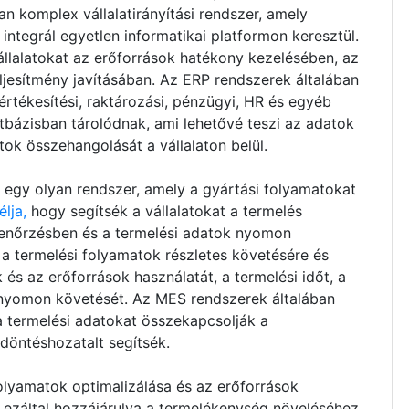
n komplex vállalatirányítási rendszer, amely
integrál egyetlen informatikai platformon keresztül.
állalatokat az erőforrások hatékony kezelésében, az
eljesítmény javításában. Az ERP rendszerek általában
értékesítési, raktározási, pénzügyi, HR és egyéb
tbázisban tárolódnak, ami lehetővé teszi az adatok
tok összehangolását a vállalaton belül.
egy olyan rendszer, amely a gyártási folyamatokat
lja,
hogy segítsék a vállalatokat a termelés
lenőrzésben és a termelési adatok nyomon
a termelési folyamatok részletes követésére és
 és az erőforrások használatát, a termelési időt, a
 nyomon követését. Az MES rendszerek általában
a termelési adatokat összekapcsolják a
i döntéshozatalt segítsék.
olyamatok optimalizálása és az erőforrások
 ezáltal hozzájárulva a termelékenység növeléséhez