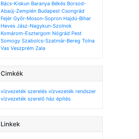
Bács-Kiskun
Baranya
Békés
Borsod-
Abaúj-Zemplén
Budapest
Csongrád
Fejér
Győr-Moson-Sopron
Hajdú-Bihar
Heves
Jász-Nagykun-Szolnok
Komárom-Esztergom
Nógrád
Pest
Somogy
Szabolcs-Szatmár-Bereg
Tolna
Vas
Veszprém
Zala
Cimkék
vízvezeték szerelés
vízvezeték rendszer
vízvezeték szerelő
ház építés
Linkek