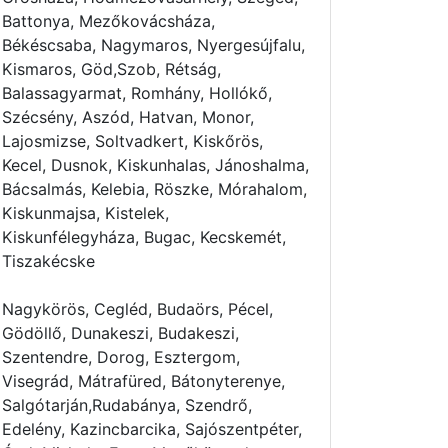
Battonya, Mezőkovácsháza,
Békéscsaba, Nagymaros, Nyergesújfalu,
Kismaros, Göd,Szob, Rétság,
Balassagyarmat, Romhány, Hollókő,
Szécsény, Aszód, Hatvan, Monor,
Lajosmizse, Soltvadkert, Kiskőrös,
Kecel, Dusnok, Kiskunhalas, Jánoshalma,
Bácsalmás, Kelebia, Röszke, Mórahalom,
Kiskunmajsa, Kistelek,
Kiskunfélegyháza, Bugac, Kecskemét,
Tiszakécske
Nagykörös, Cegléd, Budaörs, Pécel,
Gödöllő, Dunakeszi, Budakeszi,
Szentendre, Dorog, Esztergom,
Visegrád, Mátrafüred, Bátonyterenye,
Salgótarján,Rudabánya, Szendrő,
Edelény, Kazincbarcika, Sajószentpéter,