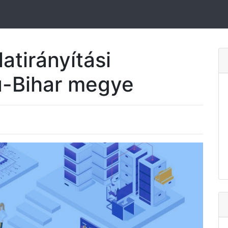
atirányítási
ú-Bihar megye