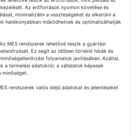
k lehetővé teszik az erőforrások, mint például az
kezelését. Az erőforrások nyomon követése és
lását, minimalizálni a veszteségeket és elkerülni a
latok hatékonyabban működhetnek és optimalizálhatják
z MES rendszerek lehetővé teszik a gyártási
llenőrzését. Ez segít az időben történő hibák és
minőségellenőrzési folyamatok javításában. Azáltal,
 a termelési adatokról, a vállalatok képesek
a minőséget.
S rendszerek valós idejű adatokat és jelentéseket