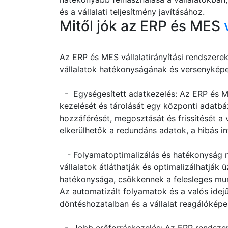
és a vállalati teljesítmény javításához.
Mitől jók az ERP és MES
Az ERP és MES vállalatirányítási rendszere
vállalatok hatékonyságának és versenyképe
- Egységesített adatkezelés: Az ERP és M
kezelését és tárolását egy központi adatbá
hozzáférését, megosztását és frissítését a 
elkerülhetők a redundáns adatok, a hibás i
- Folyamatoptimalizálás és hatékonyság n
vállalatok átláthatják és optimalizálhatják 
hatékonysága, csökkennek a felesleges mun
Az automatizált folyamatok és a valós idej
döntéshozatalban és a vállalat reagálóképe