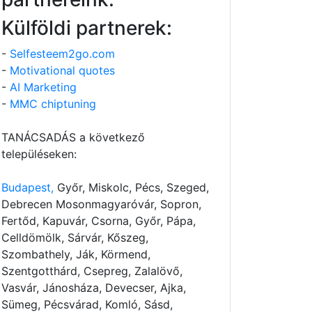
Külföldi partnerek:
-
Selfesteem2go.com
-
Motivational quotes
-
AI Marketing
-
MMC chiptuning
TANÁCSADÁS a következő
településeken:
Budapest,
Győr, Miskolc, Pécs, Szeged,
Debrecen Mosonmagyaróvár, Sopron,
Fertőd, Kapuvár, Csorna, Győr, Pápa,
Celldömölk, Sárvár, Kőszeg,
Szombathely, Ják, Körmend,
Szentgotthárd, Csepreg, Zalalövő,
Vasvár, Jánosháza, Devecser, Ajka,
Sümeg, Pécsvárad, Komló, Sásd,