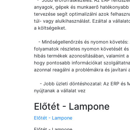
- Jobb erőforráskezelés: Az ERP rendszere
anyagok, gépek és munkaerő hatékonyabb 
tervezése segít optimalizálni azok felhaszná
túl- vagy alulkihasználást. Ezáltal a válla
a költségeiket.
- Minőségellenőrzés és nyomon követés: A
folyamatok részletes nyomon követését és e
hibás termékek azonosításában, valamint a 
hogy pontosabb információkat szolgáltatnak
azonnal reagálni a problémákra és javítani 
- Jobb üzleti döntéshozatal: Az ERP és ME
nyújtanak a vállalat vez
Előtét - Lampone
Előtét - Lampone
Előtét - Lampone