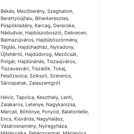
Békés, Mezőberény, Szeghalom,
Berettyóújfalu, Biharkeresztes,
Püspökladány, Karcag, Derecske,
Nádudvar, Hajdúszoboszló, Debrecen,
Balmazújváros, Hajdúböszörmény,
Téglás, Hajdúhadház, Nyíradony,
Újfehértó, Hajdúdorog, Mezőcsát,
Polgár, Hajdúnánás, Tiszaújváros,
Tiszavasvári, Tiszalök, Tokaj,
Felsőzsolca, Szikszó, Szerencs,
Sárospatak, Zalaszentgrót
Hévíz, Tapolca, Keszthely, Lenti,
Zalakaros, Letenye, Nagykanizsa,
Marcali, Böhönye, Fonyód, Balatonlelle,
Encs, Kisvárda, Nagyhalász,
Vásárosnamény, Nyíregyháza,
Mátészalka, Fehérgyarmat, Máriapócs,