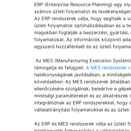
ERP (Enterprise Resource Planning) egy olya
számos üzleti folyamatot és tevékenységet 
Az ERP rendszerek célja, hogy segítsék a v
üzleti folyamatok optimalizálásában és a t
magukban foglalják a beszerzési, gyártási, 
folyamatokat. Az információk központi ada
egyszerű hozzáférését és az üzleti folyama
Az MES (Manufacturing Execution System) 
támogatja és felügyeli.
A MES rendszerek cé
hatékonyságának javításában, a minőségel
követésében. Az MES rendszerek általában 
ellenőrzésére szolgálnak, beleértve a gépek
minőségi paramétereket és az alkatrészek
integrálódnak az ERP rendszerekkel, hogy 
vállalatirányítási folyamatokkal és az üzlet
Az ERP és MES rendszerek célja az üzleti f
hatékonyabb felhasználása a vállalatokban,