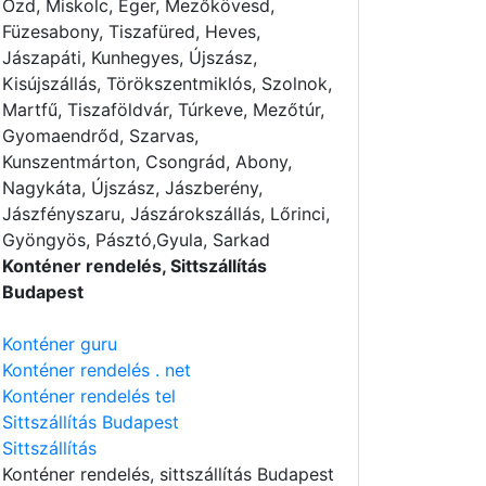
Ózd, Miskolc, Eger, Mezőkövesd,
Füzesabony, Tiszafüred, Heves,
Jászapáti, Kunhegyes, Újszász,
Kisújszállás, Törökszentmiklós, Szolnok,
Martfű, Tiszaföldvár, Túrkeve, Mezőtúr,
Gyomaendrőd, Szarvas,
Kunszentmárton, Csongrád, Abony,
Nagykáta, Újszász, Jászberény,
Jászfényszaru, Jászárokszállás, Lőrinci,
Gyöngyös, Pásztó,Gyula, Sarkad
Konténer rendelés, Sittszállítás
Budapest
Konténer guru
Konténer rendelés . net
Konténer rendelés tel
Sittszállítás Budapest
Sittszállítás
Konténer rendelés
, sittszállítás Budapest