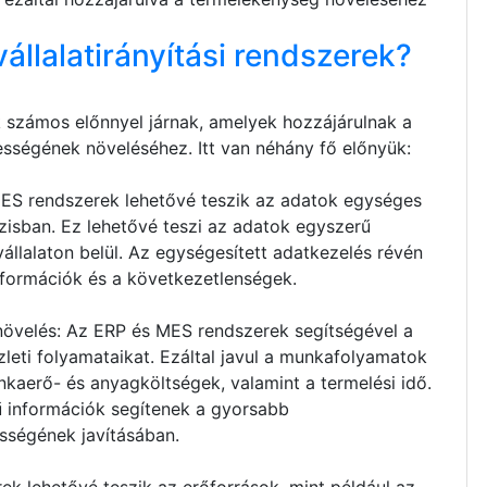
vállalatirányítási rendszerek?
k számos előnnyel járnak, amelyek hozzájárulnak a
sségének növeléséhez. Itt van néhány fő előnyük:
ES rendszerek lehetővé teszik az adatok egységes
zisban. Ez lehetővé teszi az adatok egyszerű
vállalaton belül. Az egységesített adatkezelés révén
nformációk és a következetlenségek.
övelés: Az ERP és MES rendszerek segítségével a
üzleti folyamataikat. Ezáltal javul a munkafolyamatok
kaerő- és anyagköltségek, valamint a termelési idő.
ű információk segítenek a gyorsabb
sségének javításában.