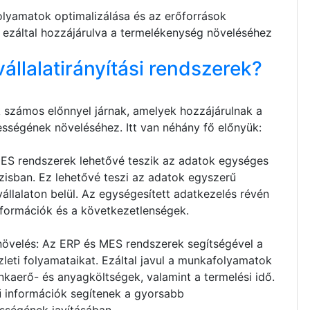
olyamatok optimalizálása és az erőforrások
 ezáltal hozzájárulva a termelékenység növeléséhez
vállalatirányítási rendszerek?
k számos előnnyel járnak, amelyek hozzájárulnak a
sségének növeléséhez. Itt van néhány fő előnyük:
ES rendszerek lehetővé teszik az adatok egységes
zisban. Ez lehetővé teszi az adatok egyszerű
vállalaton belül. Az egységesített adatkezelés révén
nformációk és a következetlenségek.
övelés: Az ERP és MES rendszerek segítségével a
üzleti folyamataikat. Ezáltal javul a munkafolyamatok
kaerő- és anyagköltségek, valamint a termelési idő.
ű információk segítenek a gyorsabb