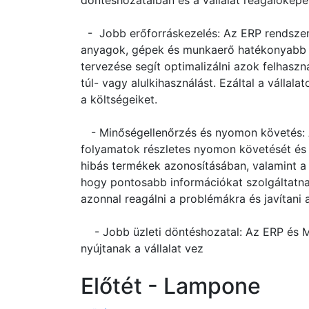
döntéshozatalban és a vállalat reagálóképe
- Jobb erőforráskezelés: Az ERP rendszere
anyagok, gépek és munkaerő hatékonyabb 
tervezése segít optimalizálni azok felhaszná
túl- vagy alulkihasználást. Ezáltal a válla
a költségeiket.
- Minőségellenőrzés és nyomon követés: A
folyamatok részletes nyomon követését és e
hibás termékek azonosításában, valamint a 
hogy pontosabb információkat szolgáltatnak
azonnal reagálni a problémákra és javítani 
- Jobb üzleti döntéshozatal: Az ERP és ME
nyújtanak a vállalat vez
Előtét - Lampone