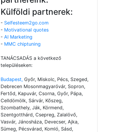
Külföldi partnerek:
-
Selfesteem2go.com
-
Motivational quotes
-
AI Marketing
-
MMC chiptuning
TANÁCSADÁS a következő
településeken:
Budapest,
Győr, Miskolc, Pécs, Szeged,
Debrecen Mosonmagyaróvár, Sopron,
Fertőd, Kapuvár, Csorna, Győr, Pápa,
Celldömölk, Sárvár, Kőszeg,
Szombathely, Ják, Körmend,
Szentgotthárd, Csepreg, Zalalövő,
Vasvár, Jánosháza, Devecser, Ajka,
Sümeg, Pécsvárad, Komló, Sásd,