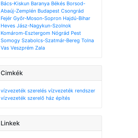
Bács-Kiskun
Baranya
Békés
Borsod-
Abaúj-Zemplén
Budapest
Csongrád
Fejér
Győr-Moson-Sopron
Hajdú-Bihar
Heves
Jász-Nagykun-Szolnok
Komárom-Esztergom
Nógrád
Pest
Somogy
Szabolcs-Szatmár-Bereg
Tolna
Vas
Veszprém
Zala
Cimkék
vízvezeték szerelés
vízvezeték rendszer
vízvezeték szerelő
ház építés
Linkek