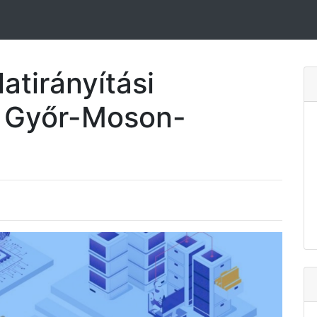
atirányítási
l Győr-Moson-