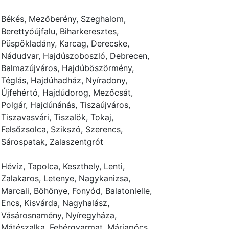
Békés, Mezőberény, Szeghalom,
Berettyóújfalu, Biharkeresztes,
Püspökladány, Karcag, Derecske,
Nádudvar, Hajdúszoboszló, Debrecen,
Balmazújváros, Hajdúböszörmény,
Téglás, Hajdúhadház, Nyíradony,
Újfehértó, Hajdúdorog, Mezőcsát,
Polgár, Hajdúnánás, Tiszaújváros,
Tiszavasvári, Tiszalök, Tokaj,
Felsőzsolca, Szikszó, Szerencs,
Sárospatak, Zalaszentgrót
Hévíz, Tapolca, Keszthely, Lenti,
Zalakaros, Letenye, Nagykanizsa,
Marcali, Böhönye, Fonyód, Balatonlelle,
Encs, Kisvárda, Nagyhalász,
Vásárosnamény, Nyíregyháza,
Mátészalka, Fehérgyarmat, Máriapócs,