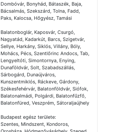
Dombóvár, Bonyhád, Bátaszék, Baja,
Bácsalmás, Szekszárd, Tolna, Fadd,
Paks, Kalocsa, Hőgyész, Tamási
Balatonboglár, Kaposvár, Csurgó,
Nagyatád, Kadarkút, Barcs, Szigetvár,
Sellye, Harkány, Siklós, Villány, Bóly,
Mohács, Pécs, Szentlőrinc Andocs, Tab,
Lengyeltóti, Simontornya, Enying,
Dunaföldvár, Solt, Szabadszállás,
Sárbogárd, Dunaújváros,
Kunszentmiklós, Ráckeve, Gárdony,
Székesfehérvár, Balatonföldvár, Siófok,
Balatonalmádi, Polgárdi, Balatonfűzfő,
Balatonfüred, Veszprém, Sátoraljaújhely
Budapest egész területe:
Szentes, Mindszent, Kondoros,
Orosháza, Hódmezővásárhely, Szeged,