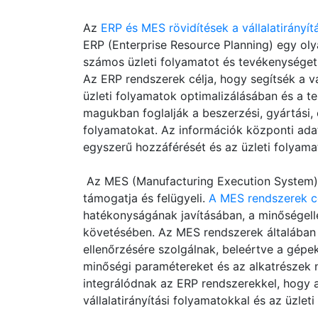
Az
ERP és MES rövidítések a vállalatirányít
ERP (Enterprise Resource Planning) egy olya
számos üzleti folyamatot és tevékenységet 
Az ERP rendszerek célja, hogy segítsék a v
üzleti folyamatok optimalizálásában és a t
magukban foglalják a beszerzési, gyártási, 
folyamatokat. Az információk központi ada
egyszerű hozzáférését és az üzleti folyama
Az MES (Manufacturing Execution System) 
támogatja és felügyeli.
A MES rendszerek cé
hatékonyságának javításában, a minőségel
követésében. Az MES rendszerek általában 
ellenőrzésére szolgálnak, beleértve a gépek
minőségi paramétereket és az alkatrészek
integrálódnak az ERP rendszerekkel, hogy 
vállalatirányítási folyamatokkal és az üzlet