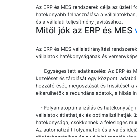
Az ERP és MES rendszerek célja az üzleti f
hatékonyabb felhasználása a vállalatokban,
és a vállalati teljesítmény javításához.
Mitől jók az ERP és MES
Az ERP és MES vállalatirányítási rendszere
vállalatok hatékonyságának és versenyképe
- Egységesített adatkezelés: Az ERP és M
kezelését és tárolását egy központi adatbá
hozzáférését, megosztását és frissítését a 
elkerülhetők a redundáns adatok, a hibás i
- Folyamatoptimalizálás és hatékonyság n
vállalatok átláthatják és optimalizálhatják 
hatékonysága, csökkennek a felesleges mun
Az automatizált folyamatok és a valós idej