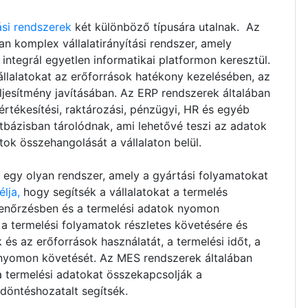
ási rendszerek
két különböző típusára utalnak. Az
n komplex vállalatirányítási rendszer, amely
integrál egyetlen informatikai platformon keresztül.
állalatokat az erőforrások hatékony kezelésében, az
eljesítmény javításában. Az ERP rendszerek általában
értékesítési, raktározási, pénzügyi, HR és egyéb
tbázisban tárolódnak, ami lehetővé teszi az adatok
tok összehangolását a vállalaton belül.
egy olyan rendszer, amely a gyártási folyamatokat
lja,
hogy segítsék a vállalatokat a termelés
lenőrzésben és a termelési adatok nyomon
a termelési folyamatok részletes követésére és
 és az erőforrások használatát, a termelési időt, a
 nyomon követését. Az MES rendszerek általában
a termelési adatokat összekapcsolják a
i döntéshozatalt segítsék.