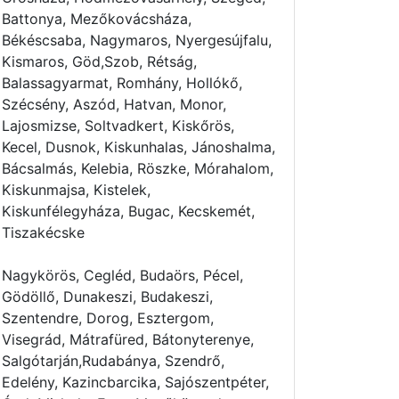
Battonya, Mezőkovácsháza,
Békéscsaba, Nagymaros, Nyergesújfalu,
Kismaros, Göd,Szob, Rétság,
Balassagyarmat, Romhány, Hollókő,
Szécsény, Aszód, Hatvan, Monor,
Lajosmizse, Soltvadkert, Kiskőrös,
Kecel, Dusnok, Kiskunhalas, Jánoshalma,
Bácsalmás, Kelebia, Röszke, Mórahalom,
Kiskunmajsa, Kistelek,
Kiskunfélegyháza, Bugac, Kecskemét,
Tiszakécske
Nagykörös, Cegléd, Budaörs, Pécel,
Gödöllő, Dunakeszi, Budakeszi,
Szentendre, Dorog, Esztergom,
Visegrád, Mátrafüred, Bátonyterenye,
Salgótarján,Rudabánya, Szendrő,
Edelény, Kazincbarcika, Sajószentpéter,