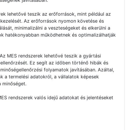
sségének javításában.
k lehetővé teszik az erőforrások, mint például az
kezelését. Az erőforrások nyomon követése és
lását, minimalizálni a veszteségeket és elkerülni a
latok hatékonyabban működhetnek és optimalizálhatják
z MES rendszerek lehetővé teszik a gyártási
llenőrzését. Ez segít az időben történő hibák és
minőségellenőrzési folyamatok javításában. Azáltal,
 a termelési adatokról, a vállalatok képesek
a minőséget.
S rendszerek valós idejű adatokat és jelentéseket