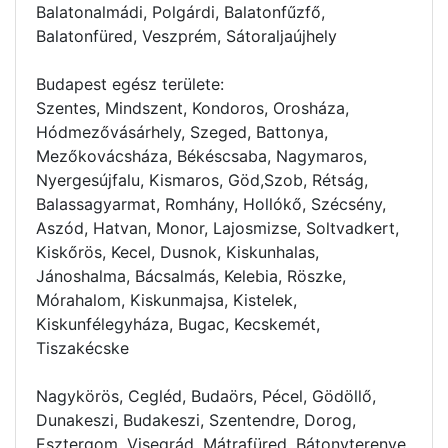
Balatonalmádi, Polgárdi, Balatonfűzfő,
Balatonfüred, Veszprém, Sátoraljaújhely
Budapest egész területe:
Szentes, Mindszent, Kondoros, Orosháza,
Hódmezővásárhely, Szeged, Battonya,
Mezőkovácsháza, Békéscsaba, Nagymaros,
Nyergesújfalu, Kismaros, Göd,Szob, Rétság,
Balassagyarmat, Romhány, Hollókő, Szécsény,
Aszód, Hatvan, Monor, Lajosmizse, Soltvadkert,
Kiskőrös, Kecel, Dusnok, Kiskunhalas,
Jánoshalma, Bácsalmás, Kelebia, Röszke,
Mórahalom, Kiskunmajsa, Kistelek,
Kiskunfélegyháza, Bugac, Kecskemét,
Tiszakécske
Nagykörös, Cegléd, Budaörs, Pécel, Gödöllő,
Dunakeszi, Budakeszi, Szentendre, Dorog,
Esztergom, Visegrád, Mátrafüred, Bátonyterenye,