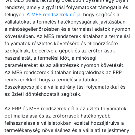
Az MES (Manufacturing Execution System) egy olyan
rendszer, amely a gyártási folyamatokat támogatja és
felügyeli.
A MES rendszerek célja,
hogy segítsék a
vállalatokat a termelés hatékonyságának javításában,
a minőségellenőrzésben és a termelési adatok nyomon
követésében. Az MES rendszerek általában a termelési
folyamatok részletes követésére és ellenőrzésére
szolgálnak, beleértve a gépek és az erőforrások
használatát, a termelési időt, a minőségi
paramétereket és az alkatrészek nyomon követését.
Az MES rendszerek általában integrálódnak az ERP
rendszerekkel, hogy a termelési adatokat
összekapcsolják a vállalatirányítási folyamatokkal és
az üzleti döntéshozatalt segítsék.
Az ERP és MES rendszerek célja az üzleti folyamatok
optimalizálása és az erőforrások hatékonyabb
felhasználása a vállalatokban, ezáltal hozzájárulva a
termelékenység növeléséhez és a vállalati teljesítmény