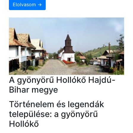
Elolvasom →
A gyönyörű Hollókő Hajdú-
Bihar megye
Történelem és legendák
települése: a gyönyörű
Hollókő