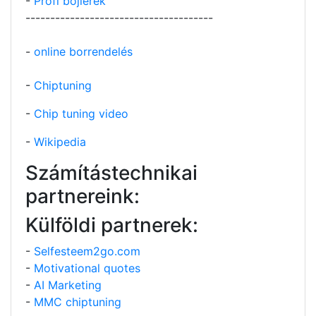
-
Profi bojlerek
--------------------------------------
-
online borrendelés
-
Chiptuning
-
Chip tuning video
-
Wikipedia
Számítástechnikai
partnereink:
Külföldi partnerek:
-
Selfesteem2go.com
-
Motivational quotes
-
AI Marketing
-
MMC chiptuning