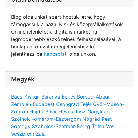
Blog oldalunkat azért hoztuk létre, hogy
támogassuk a hazai Kis- és középvállalkozások
Online jelenlétét a digitális marketing
legmodernebb eszközeinek felhasználásával. A
honlapunkon való megjelenéshez kérlek
jelentkezz be
kapcsolati
oldalunkon.
Megyék
Bács-Kiskun
Baranya
Békés
Borsod-Abaúj-
Zemplén
Budapest
Csongrád
Fejér
Győr-Moson-
Sopron
Hajdú-Bihar
Heves
Jász-Nagykun-
Szolnok
Komárom-Esztergom
Nógrád
Pest
Somogy
Szabolcs-Szatmár-Bereg
Tolna
Vas
Veszprém
Zala