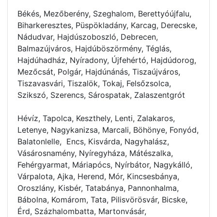
Békés, Mezőberény, Szeghalom, Berettyóújfalu,
Biharkeresztes, Püspökladány, Karcag, Derecske,
Nádudvar, Hajdúszoboszló, Debrecen,
Balmazújváros, Hajdúböszörmény, Téglás,
Hajdúhadház, Nyíradony, Újfehértó, Hajdúdorog,
Mezőcsát, Polgár, Hajdúnánás, Tiszaújváros,
Tiszavasvári, Tiszalök, Tokaj, Felsőzsolca,
Szikszó, Szerencs, Sárospatak, Zalaszentgrót
Hévíz, Tapolca, Keszthely, Lenti, Zalakaros,
Letenye, Nagykanizsa, Marcali, Böhönye, Fonyód,
Balatonlelle, Encs, Kisvárda, Nagyhalász,
Vásárosnamény, Nyíregyháza, Mátészalka,
Fehérgyarmat, Máriapócs, Nyírbátor, Nagykálló,
Várpalota, Ajka, Herend, Mór, Kincsesbánya,
Oroszlány, Kisbér, Tatabánya, Pannonhalma,
Bábolna, Komárom, Tata, Pilisvörösvár, Bicske,
Érd, Százhalombatta, Martonvásár,