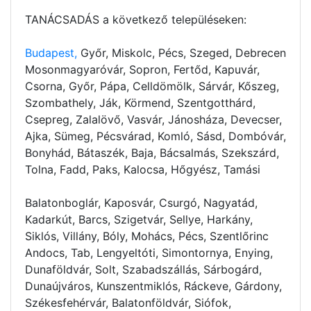
TANÁCSADÁS a következő településeken:
Budapest,
Győr, Miskolc, Pécs, Szeged, Debrecen
Mosonmagyaróvár, Sopron, Fertőd, Kapuvár,
Csorna, Győr, Pápa, Celldömölk, Sárvár, Kőszeg,
Szombathely, Ják, Körmend, Szentgotthárd,
Csepreg, Zalalövő, Vasvár, Jánosháza, Devecser,
Ajka, Sümeg, Pécsvárad, Komló, Sásd, Dombóvár,
Bonyhád, Bátaszék, Baja, Bácsalmás, Szekszárd,
Tolna, Fadd, Paks, Kalocsa, Hőgyész, Tamási
Balatonboglár, Kaposvár, Csurgó, Nagyatád,
Kadarkút, Barcs, Szigetvár, Sellye, Harkány,
Siklós, Villány, Bóly, Mohács, Pécs, Szentlőrinc
Andocs, Tab, Lengyeltóti, Simontornya, Enying,
Dunaföldvár, Solt, Szabadszállás, Sárbogárd,
Dunaújváros, Kunszentmiklós, Ráckeve, Gárdony,
Székesfehérvár, Balatonföldvár, Siófok,