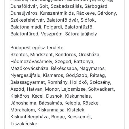
Dunaföldvár, Solt, Szabadszállás, Sárbogárd,
Dunaújváros, Kunszentmiklós, Ráckeve, Gárdony,
Székesfehérvár, Balatonföldvár, Siófok,
Balatonalmádi, Polgárdi, Balatonfűzfő,
Balatonfüred, Veszprém, Sátoraljaújhely
Budapest egész területe:
Szentes, Mindszent, Kondoros, Orosháza,
Hódmezővásárhely, Szeged, Battonya,
Mezőkovácsháza, Békéscsaba, Nagymaros,
Nyergesújfalu, Kismaros, Göd,Szob, Rétság,
Balassagyarmat, Romhány, Hollókő, Szécsény,
Aszód, Hatvan, Monor, Lajosmizse, Soltvadkert,
Kiskőrös, Kecel, Dusnok, Kiskunhalas,
Jánoshalma, Bácsalmás, Kelebia, Röszke,
Mórahalom, Kiskunmajsa, Kistelek,
Kiskunfélegyháza, Bugac, Kecskemét,
Tiszakécske