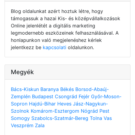
Blog oldalunkat azért hoztuk létre, hogy
támogassuk a hazai Kis- és középvállalkozások
Online jelenlétét a digitális marketing
legmodernebb eszközeinek felhasználásával. A
honlapunkon való megjelenéshez kérlek
jelentkezz be
kapcsolati
oldalunkon.
Megyék
Bács-Kiskun
Baranya
Békés
Borsod-Abaúj-
Zemplén
Budapest
Csongrád
Fejér
Győr-Moson-
Sopron
Hajdú-Bihar
Heves
Jász-Nagykun-
Szolnok
Komárom-Esztergom
Nógrád
Pest
Somogy
Szabolcs-Szatmár-Bereg
Tolna
Vas
Veszprém
Zala