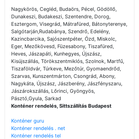
Nagykörös, Cegléd, Budaörs, Pécel, Gödöllő,
Dunakeszi, Budakeszi, Szentendre, Dorog,
Esztergom, Visegrád, Mátrafüred, Bátonyterenye,
Salgótarján,Rudabánya, Szendrő, Edelény,
Kazincbarcika, Sajószentpéter, Ózd, Miskolc,
Eger, Mezőkövesd, Füzesabony, Tiszafüred,
Heves, Jászapáti, Kunhegyes, Újszász,
Kisújszállás, Törökszentmiklós, Szolnok, Martfű,
Tiszaföldvár, Túrkeve, Mezőtúr, Gyomaendrőd,
Szarvas, Kunszentmárton, Csongrád, Abony,
Nagykáta, Újszász, Jászberény, Jászfényszaru,
Jászárokszállás, Lőrinci, Gyöngyös,
Pásztó,Gyula, Sarkad
Konténer rendelés, Sittszállítás Budapest
Konténer guru
Konténer rendelés . net
Konténer rendelés tel