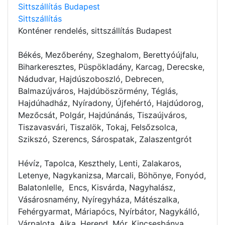
Sittszállítás Budapest
Sittszállítás
Konténer rendelés
, sittszállítás Budapest
Békés, Mezőberény, Szeghalom, Berettyóújfalu,
Biharkeresztes, Püspökladány, Karcag, Derecske,
Nádudvar, Hajdúszoboszló, Debrecen,
Balmazújváros, Hajdúböszörmény, Téglás,
Hajdúhadház, Nyíradony, Újfehértó, Hajdúdorog,
Mezőcsát, Polgár, Hajdúnánás, Tiszaújváros,
Tiszavasvári, Tiszalök, Tokaj, Felsőzsolca,
Szikszó, Szerencs, Sárospatak, Zalaszentgrót
Hévíz, Tapolca, Keszthely, Lenti, Zalakaros,
Letenye, Nagykanizsa, Marcali, Böhönye, Fonyód,
Balatonlelle, Encs, Kisvárda, Nagyhalász,
Vásárosnamény, Nyíregyháza, Mátészalka,
Fehérgyarmat, Máriapócs, Nyírbátor, Nagykálló,
Várpalota, Ajka, Herend, Mór, Kincsesbánya,