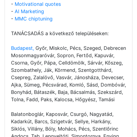
-
Motivational quotes
-
AI Marketing
-
MMC chiptuning
TANÁCSADÁS a következő településeken:
Budapest,
Győr, Miskolc, Pécs, Szeged, Debrecen
Mosonmagyaróvár, Sopron, Fertőd, Kapuvár,
Csorna, Győr, Pápa, Celldömölk, Sárvár, Kőszeg,
Szombathely, Ják, Körmend, Szentgotthárd,
Csepreg, Zalalövő, Vasvár, Jánosháza, Devecser,
Ajka, Sümeg, Pécsvárad, Komló, Sásd, Dombóvár,
Bonyhád, Bátaszék, Baja, Bácsalmás, Szekszárd,
Tolna, Fadd, Paks, Kalocsa, Hőgyész, Tamási
Balatonboglár, Kaposvár, Csurgó, Nagyatád,
Kadarkút, Barcs, Szigetvár, Sellye, Harkány,
Siklós, Villány, Bóly, Mohács, Pécs, Szentlőrinc
Andocs, Tab, Lengyeltóti, Simontornya, Enying,