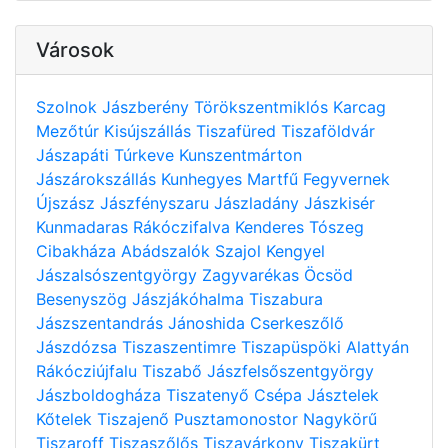
Városok
Szolnok
Jászberény
Törökszentmiklós
Karcag
Mezőtúr
Kisújszállás
Tiszafüred
Tiszaföldvár
Jászapáti
Túrkeve
Kunszentmárton
Jászárokszállás
Kunhegyes
Martfű
Fegyvernek
Újszász
Jászfényszaru
Jászladány
Jászkisér
Kunmadaras
Rákóczifalva
Kenderes
Tószeg
Cibakháza
Abádszalók
Szajol
Kengyel
Jászalsószentgyörgy
Zagyvarékas
Öcsöd
Besenyszög
Jászjákóhalma
Tiszabura
Jászszentandrás
Jánoshida
Cserkeszőlő
Jászdózsa
Tiszaszentimre
Tiszapüspöki
Alattyán
Rákócziújfalu
Tiszabő
Jászfelsőszentgyörgy
Jászboldogháza
Tiszatenyő
Csépa
Jásztelek
Kőtelek
Tiszajenő
Pusztamonostor
Nagykörű
Tiszaroff
Tiszaszőlős
Tiszavárkony
Tiszakürt