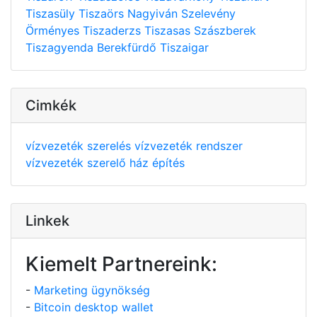
Tiszasüly
Tiszaörs
Nagyiván
Szelevény
Örményes
Tiszaderzs
Tiszasas
Szászberek
Tiszagyenda
Berekfürdő
Tiszaigar
Cimkék
vízvezeték szerelés
vízvezeték rendszer
vízvezeték szerelő
ház építés
Linkek
Kiemelt Partnereink:
-
Marketing ügynökség
-
Bitcoin desktop wallet