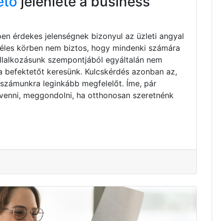
ető
jelenléte a business
pen érdekes jelenségnek bizonyul az üzleti angyal
zéles körben nem biztos, hogy mindenki számára
vállalkozásunk szempontjából egyáltalán nem
ta befektetőt keresünk. Kulcskérdés azonban az,
 számunkra leginkább megfelelőt. Íme, pár
venni, meggondolni, ha otthonosan szeretnénk