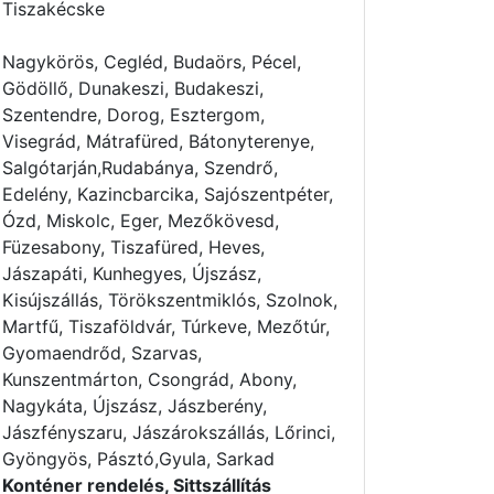
Tiszakécske
Nagykörös, Cegléd, Budaörs, Pécel,
Gödöllő, Dunakeszi, Budakeszi,
Szentendre, Dorog, Esztergom,
Visegrád, Mátrafüred, Bátonyterenye,
Salgótarján,Rudabánya, Szendrő,
Edelény, Kazincbarcika, Sajószentpéter,
Ózd, Miskolc, Eger, Mezőkövesd,
Füzesabony, Tiszafüred, Heves,
Jászapáti, Kunhegyes, Újszász,
Kisújszállás, Törökszentmiklós, Szolnok,
Martfű, Tiszaföldvár, Túrkeve, Mezőtúr,
Gyomaendrőd, Szarvas,
Kunszentmárton, Csongrád, Abony,
Nagykáta, Újszász, Jászberény,
Jászfényszaru, Jászárokszállás, Lőrinci,
Gyöngyös, Pásztó,Gyula, Sarkad
Konténer rendelés, Sittszállítás