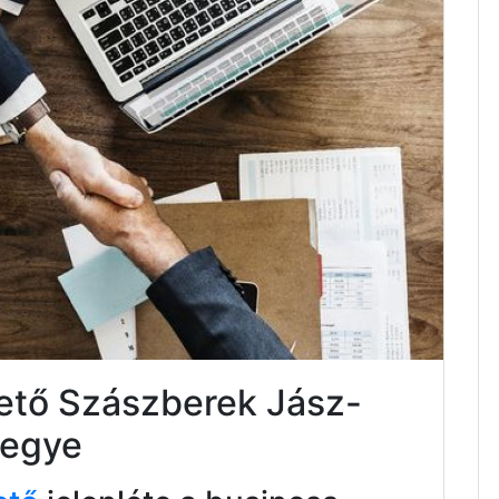
tető Szászberek Jász-
megye