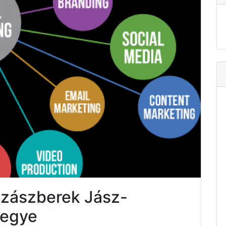
Szászberek Jász-
megye