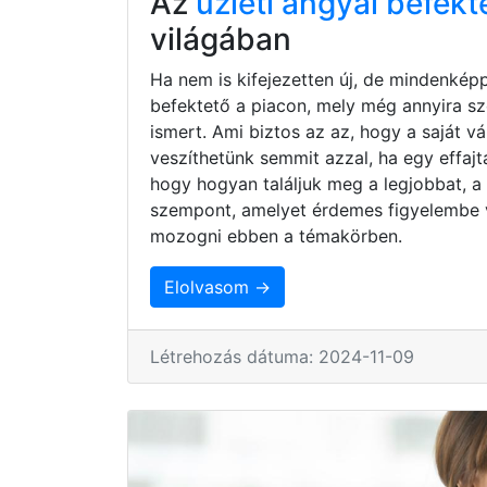
Az
üzleti angyal befekt
világában
Ha nem is kifejezetten új, de mindenkép
befektető a piacon, mely még annyira s
ismert. Ami biztos az az, hogy a saját 
veszíthetünk semmit azzal, ha egy effaj
hogy hogyan találjuk meg a legjobbat, a
szempont, amelyet érdemes figyelembe 
mozogni ebben a témakörben.
Elolvasom →
Létrehozás dátuma: 2024-11-09