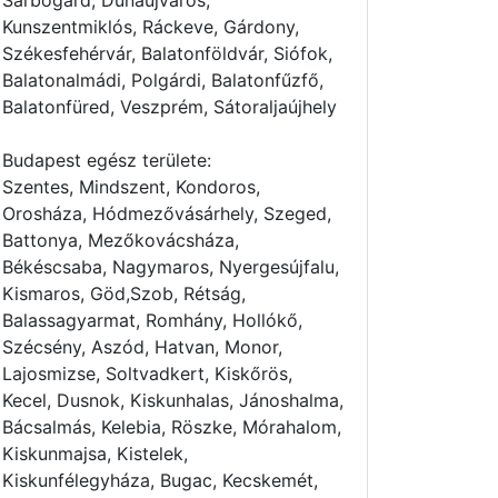
Sárbogárd, Dunaújváros,
Kunszentmiklós, Ráckeve, Gárdony,
Székesfehérvár, Balatonföldvár, Siófok,
Balatonalmádi, Polgárdi, Balatonfűzfő,
Balatonfüred, Veszprém, Sátoraljaújhely
Budapest egész területe:
Szentes, Mindszent, Kondoros,
Orosháza, Hódmezővásárhely, Szeged,
Battonya, Mezőkovácsháza,
Békéscsaba, Nagymaros, Nyergesújfalu,
Kismaros, Göd,Szob, Rétság,
Balassagyarmat, Romhány, Hollókő,
Szécsény, Aszód, Hatvan, Monor,
Lajosmizse, Soltvadkert, Kiskőrös,
Kecel, Dusnok, Kiskunhalas, Jánoshalma,
Bácsalmás, Kelebia, Röszke, Mórahalom,
Kiskunmajsa, Kistelek,
Kiskunfélegyháza, Bugac, Kecskemét,