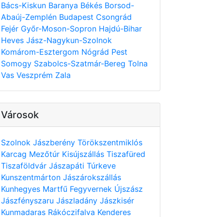
Bács-Kiskun
Baranya
Békés
Borsod-
Abaúj-Zemplén
Budapest
Csongrád
Fejér
Győr-Moson-Sopron
Hajdú-Bihar
Heves
Jász-Nagykun-Szolnok
Komárom-Esztergom
Nógrád
Pest
Somogy
Szabolcs-Szatmár-Bereg
Tolna
Vas
Veszprém
Zala
Városok
Szolnok
Jászberény
Törökszentmiklós
Karcag
Mezőtúr
Kisújszállás
Tiszafüred
Tiszaföldvár
Jászapáti
Túrkeve
Kunszentmárton
Jászárokszállás
Kunhegyes
Martfű
Fegyvernek
Újszász
Jászfényszaru
Jászladány
Jászkisér
Kunmadaras
Rákóczifalva
Kenderes