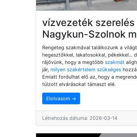
vízvezeték szerelés
Nagykun-Szolnok 
Rengeteg szakmával találkozunk a világb
hegesztőkkel, lakatosokkal, pékekkel...
rájövünk, hogy a megtöbb
szakmát
alig
jár,
milyen szakértelem szükséges
hozzá,
Emiatt fordulhat elő az, hogy a megrend
túlzott elvárásokat támaszt elé.
Elolvasom →
Létrehozás dátuma: 2026-03-14