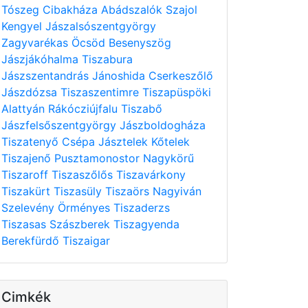
Tószeg
Cibakháza
Abádszalók
Szajol
Kengyel
Jászalsószentgyörgy
Zagyvarékas
Öcsöd
Besenyszög
Jászjákóhalma
Tiszabura
Jászszentandrás
Jánoshida
Cserkeszőlő
Jászdózsa
Tiszaszentimre
Tiszapüspöki
Alattyán
Rákócziújfalu
Tiszabő
Jászfelsőszentgyörgy
Jászboldogháza
Tiszatenyő
Csépa
Jásztelek
Kőtelek
Tiszajenő
Pusztamonostor
Nagykörű
Tiszaroff
Tiszaszőlős
Tiszavárkony
Tiszakürt
Tiszasüly
Tiszaörs
Nagyiván
Szelevény
Örményes
Tiszaderzs
Tiszasas
Szászberek
Tiszagyenda
Berekfürdő
Tiszaigar
Cimkék