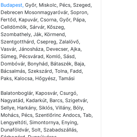
Budapest,
Győr, Miskolc, Pécs, Szeged,
Debrecen Mosonmagyaróvár, Sopron,
Fertőd, Kapuvár, Csorna, Győr, Pápa,
Celldömölk, Sárvár, Kőszeg,
Szombathely, Ják, Körmend,
Szentgotthárd, Csepreg, Zalalövő,
Vasvár, Jánosháza, Devecser, Ajka,
Sümeg, Pécsvárad, Komló, Sásd,
Dombóvár, Bonyhád, Bátaszék, Baja,
Bácsalmás, Szekszárd, Tolna, Fadd,
Paks, Kalocsa, Hőgyész, Tamási
Balatonboglár, Kaposvár, Csurgó,
Nagyatád, Kadarkút, Barcs, Szigetvár,
Sellye, Harkány, Siklós, Villány, Bóly,
Mohács, Pécs, Szentlőrinc Andocs, Tab,
Lengyeltóti, Simontornya, Enying,
Dunaföldvár, Solt, Szabadszállás,