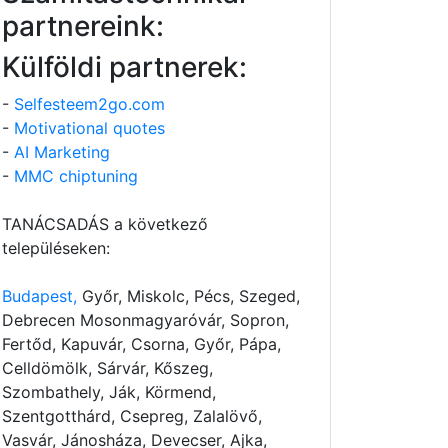
partnereink:
Külföldi partnerek:
-
Selfesteem2go.com
-
Motivational quotes
-
AI Marketing
-
MMC chiptuning
TANÁCSADÁS a következő
településeken:
Budapest,
Győr, Miskolc, Pécs, Szeged,
Debrecen Mosonmagyaróvár, Sopron,
Fertőd, Kapuvár, Csorna, Győr, Pápa,
Celldömölk, Sárvár, Kőszeg,
Szombathely, Ják, Körmend,
Szentgotthárd, Csepreg, Zalalövő,
Vasvár, Jánosháza, Devecser, Ajka,