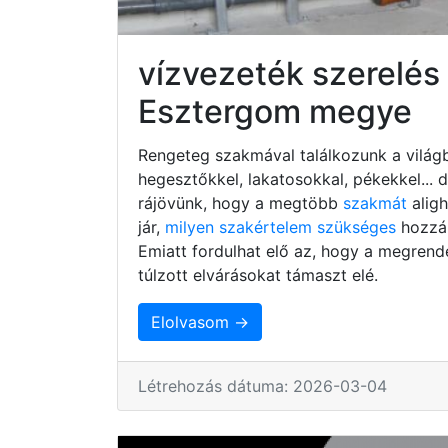
vízvezeték szerelé
Esztergom megye
Rengeteg szakmával találkozunk a világb
hegesztőkkel, lakatosokkal, pékekkel...
rájövünk, hogy a megtöbb
szakmát
alig
jár,
milyen szakértelem szükséges
hozzá,
Emiatt fordulhat elő az, hogy a megrend
túlzott elvárásokat támaszt elé.
Elolvasom →
Létrehozás dátuma: 2026-03-04