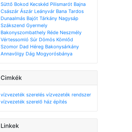
Süttő
Bokod
Kecskéd
Pilismarót
Bajna
Császár
Ászár
Leányvár
Bana
Tardos
Dunaalmás
Bajót
Tárkány
Nagysáp
Szákszend
Gyermely
Bakonyszombathely
Réde
Neszmély
Vértessomló
Súr
Dömös
Kömlőd
Szomor
Dad
Héreg
Bakonysárkány
Annavölgy
Dág
Mogyorósbánya
Cimkék
vízvezeték szerelés
vízvezeték rendszer
vízvezeték szerelő
ház építés
Linkek