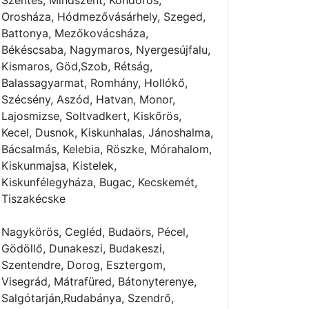
Szentes, Mindszent, Kondoros,
Orosháza, Hódmezővásárhely, Szeged,
Battonya, Mezőkovácsháza,
Békéscsaba, Nagymaros, Nyergesújfalu,
Kismaros, Göd,Szob, Rétság,
Balassagyarmat, Romhány, Hollókő,
Szécsény, Aszód, Hatvan, Monor,
Lajosmizse, Soltvadkert, Kiskőrös,
Kecel, Dusnok, Kiskunhalas, Jánoshalma,
Bácsalmás, Kelebia, Röszke, Mórahalom,
Kiskunmajsa, Kistelek,
Kiskunfélegyháza, Bugac, Kecskemét,
Tiszakécske
Nagykörös, Cegléd, Budaörs, Pécel,
Gödöllő, Dunakeszi, Budakeszi,
Szentendre, Dorog, Esztergom,
Visegrád, Mátrafüred, Bátonyterenye,
Salgótarján,Rudabánya, Szendrő,