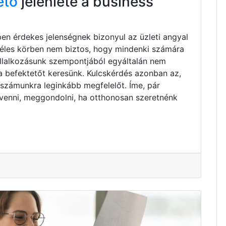
ető
jelenléte a business
pen érdekes jelenségnek bizonyul az üzleti angyal
zéles körben nem biztos, hogy mindenki számára
vállalkozásunk szempontjából egyáltalán nem
ta befektetőt keresünk. Kulcskérdés azonban az,
 számunkra leginkább megfelelőt. Íme, pár
venni, meggondolni, ha otthonosan szeretnénk