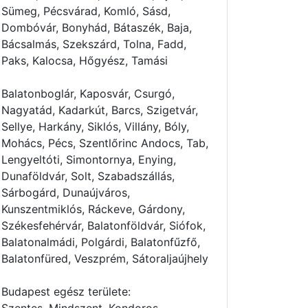
Sümeg, Pécsvárad, Komló, Sásd,
Dombóvár, Bonyhád, Bátaszék, Baja,
Bácsalmás, Szekszárd, Tolna, Fadd,
Paks, Kalocsa, Hőgyész, Tamási
Balatonboglár, Kaposvár, Csurgó,
Nagyatád, Kadarkút, Barcs, Szigetvár,
Sellye, Harkány, Siklós, Villány, Bóly,
Mohács, Pécs, Szentlőrinc Andocs, Tab,
Lengyeltóti, Simontornya, Enying,
Dunaföldvár, Solt, Szabadszállás,
Sárbogárd, Dunaújváros,
Kunszentmiklós, Ráckeve, Gárdony,
Székesfehérvár, Balatonföldvár, Siófok,
Balatonalmádi, Polgárdi, Balatonfűzfő,
Balatonfüred, Veszprém, Sátoraljaújhely
Budapest egész területe: