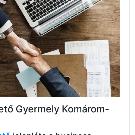
ktető Gyermely Komárom-