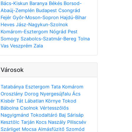
Bács-Kiskun
Baranya
Békés
Borsod-
Abaúj-Zemplén
Budapest
Csongrád
Fejér
Győr-Moson-Sopron
Hajdú-Bihar
Heves
Jász-Nagykun-Szolnok
Komárom-Esztergom
Nógrád
Pest
Somogy
Szabolcs-Szatmár-Bereg
Tolna
Vas
Veszprém
Zala
Városok
Tatabánya
Esztergom
Tata
Komárom
Oroszlány
Dorog
Nyergesújfalu
Ács
Kisbér
Tát
Lábatlan
Környe
Tokod
Bábolna
Csolnok
Vértesszőlős
Nagyigmánd
Tokodaltáró
Baj
Sárisáp
Kesztölc
Tarján
Kocs
Naszály
Piliscsév
Szárliget
Mocsa
Almásfüzitő
Szomód