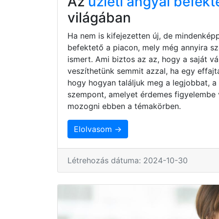
Az
üzleti angyal befekt
világában
Ha nem is kifejezetten új, de mindenkép
befektető a piacon, mely még annyira s
ismert. Ami biztos az az, hogy a saját 
veszíthetünk semmit azzal, ha egy effaj
hogy hogyan találjuk meg a legjobbat, a
szempont, amelyet érdemes figyelembe 
mozogni ebben a témakörben.
Elolvasom →
Létrehozás dátuma: 2024-10-30