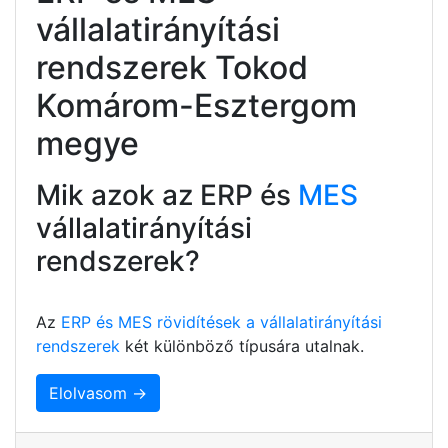
vállalatirányítási
rendszerek Tokod
Komárom-Esztergom
megye
Mik azok az ERP és
MES
vállalatirányítási
rendszerek?
Az
ERP és MES rövidítések a vállalatirányítási
rendszerek
két különböző típusára utalnak.
Elolvasom →