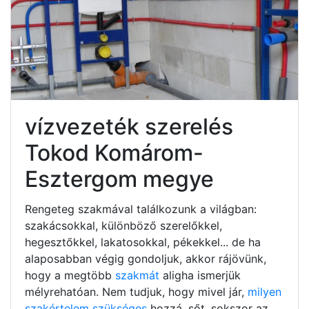
vízvezeték szerelés
Tokod Komárom-
Esztergom megye
Rengeteg szakmával találkozunk a világban:
szakácsokkal, különböző szerelőkkel,
hegesztőkkel, lakatosokkal, pékekkel... de ha
alaposabban végig gondoljuk, akkor rájövünk,
hogy a megtöbb
szakmát
aligha ismerjük
mélyrehatóan. Nem tudjuk, hogy mivel jár,
milyen
szakértelem szükséges
hozzá, sőt, sokszor az