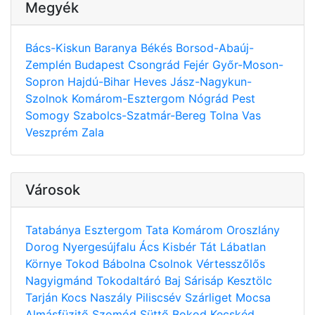
Megyék
Bács-Kiskun
Baranya
Békés
Borsod-Abaúj-
Zemplén
Budapest
Csongrád
Fejér
Győr-Moson-
Sopron
Hajdú-Bihar
Heves
Jász-Nagykun-
Szolnok
Komárom-Esztergom
Nógrád
Pest
Somogy
Szabolcs-Szatmár-Bereg
Tolna
Vas
Veszprém
Zala
Városok
Tatabánya
Esztergom
Tata
Komárom
Oroszlány
Dorog
Nyergesújfalu
Ács
Kisbér
Tát
Lábatlan
Környe
Tokod
Bábolna
Csolnok
Vértesszőlős
Nagyigmánd
Tokodaltáró
Baj
Sárisáp
Kesztölc
Tarján
Kocs
Naszály
Piliscsév
Szárliget
Mocsa
Almásfüzitő
Szomód
Süttő
Bokod
Kecskéd