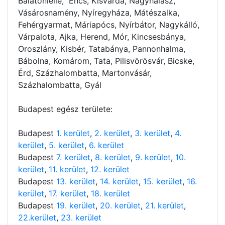
Balatonlelle, Encs, Kisvárda, Nagyhalász,
Vásárosnamény, Nyíregyháza, Mátészalka,
Fehérgyarmat, Máriapócs, Nyírbátor, Nagykálló,
Várpalota, Ajka, Herend, Mór, Kincsesbánya,
Oroszlány, Kisbér, Tatabánya, Pannonhalma,
Bábolna, Komárom, Tata, Pilisvörösvár, Bicske,
Érd, Százhalombatta, Martonvásár,
Százhalombatta, Gyál
Budapest egész területe:
Budapest
1. kerület
,
2. kerület
,
3. kerület
,
4.
kerület
,
5. kerület
,
6. kerület
Budapest
7. kerület
,
8. kerület
,
9. kerület
,
10.
kerület
,
11. kerület
,
12. kerület
Budapest
13. kerület
,
14. kerület
,
15. kerület
,
16.
kerület
,
17. kerület
,
18. kerület
Budapest
19. kerület
,
20. kerület
,
21. kerület
,
22.kerület
,
23. kerület