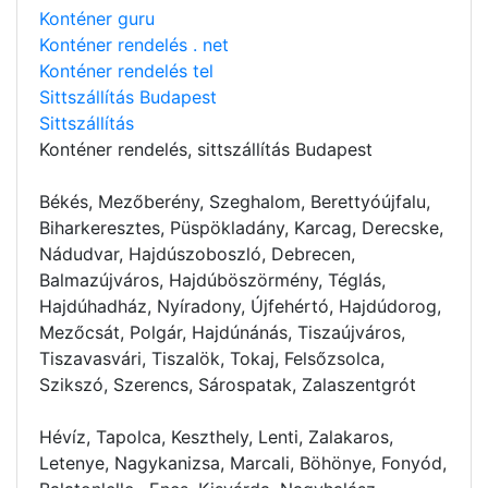
Konténer guru
Konténer rendelés . net
Konténer rendelés tel
Sittszállítás Budapest
Sittszállítás
Konténer rendelés
, sittszállítás Budapest
Békés, Mezőberény, Szeghalom, Berettyóújfalu,
Biharkeresztes, Püspökladány, Karcag, Derecske,
Nádudvar, Hajdúszoboszló, Debrecen,
Balmazújváros, Hajdúböszörmény, Téglás,
Hajdúhadház, Nyíradony, Újfehértó, Hajdúdorog,
Mezőcsát, Polgár, Hajdúnánás, Tiszaújváros,
Tiszavasvári, Tiszalök, Tokaj, Felsőzsolca,
Szikszó, Szerencs, Sárospatak, Zalaszentgrót
Hévíz, Tapolca, Keszthely, Lenti, Zalakaros,
Letenye, Nagykanizsa, Marcali, Böhönye, Fonyód,