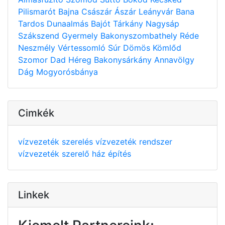
Pilismarót
Bajna
Császár
Ászár
Leányvár
Bana
Tardos
Dunaalmás
Bajót
Tárkány
Nagysáp
Szákszend
Gyermely
Bakonyszombathely
Réde
Neszmély
Vértessomló
Súr
Dömös
Kömlőd
Szomor
Dad
Héreg
Bakonysárkány
Annavölgy
Dág
Mogyorósbánya
Cimkék
vízvezeték szerelés
vízvezeték rendszer
vízvezeték szerelő
ház építés
Linkek