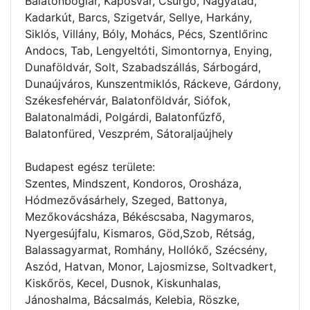
Balatonboglár, Kaposvár, Csurgó, Nagyatád,
Kadarkút, Barcs, Szigetvár, Sellye, Harkány,
Siklós, Villány, Bóly, Mohács, Pécs, Szentlőrinc
Andocs, Tab, Lengyeltóti, Simontornya, Enying,
Dunaföldvár, Solt, Szabadszállás, Sárbogárd,
Dunaújváros, Kunszentmiklós, Ráckeve, Gárdony,
Székesfehérvár, Balatonföldvár, Siófok,
Balatonalmádi, Polgárdi, Balatonfűzfő,
Balatonfüred, Veszprém, Sátoraljaújhely
Budapest egész területe:
Szentes, Mindszent, Kondoros, Orosháza,
Hódmezővásárhely, Szeged, Battonya,
Mezőkovácsháza, Békéscsaba, Nagymaros,
Nyergesújfalu, Kismaros, Göd,Szob, Rétság,
Balassagyarmat, Romhány, Hollókő, Szécsény,
Aszód, Hatvan, Monor, Lajosmizse, Soltvadkert,
Kiskőrös, Kecel, Dusnok, Kiskunhalas,
Jánoshalma, Bácsalmás, Kelebia, Röszke,