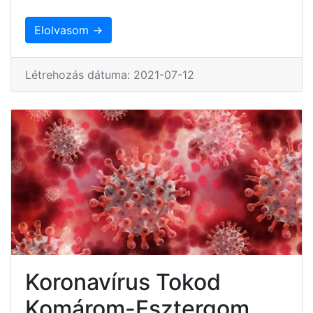
Elolvasom →
Létrehozás dátuma: 2021-07-12
Koronavírus Tokod
Komárom-Esztergom