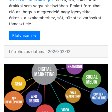
árakkal sem vagyunk tisztában. Emiatt fordulhat
elő az, hogy a megrendelő nagy igényekkel
érkezik a szakemberhez, sőt, túlzott elvárásokat
támaszt elé.
Elolvasom →
Létrehozás dátuma: 2026-02-12