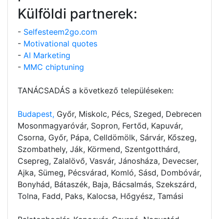
Külföldi partnerek:
-
Selfesteem2go.com
-
Motivational quotes
-
AI Marketing
-
MMC chiptuning
TANÁCSADÁS a következő településeken:
Budapest,
Győr, Miskolc, Pécs, Szeged, Debrecen
Mosonmagyaróvár, Sopron, Fertőd, Kapuvár,
Csorna, Győr, Pápa, Celldömölk, Sárvár, Kőszeg,
Szombathely, Ják, Körmend, Szentgotthárd,
Csepreg, Zalalövő, Vasvár, Jánosháza, Devecser,
Ajka, Sümeg, Pécsvárad, Komló, Sásd, Dombóvár,
Bonyhád, Bátaszék, Baja, Bácsalmás, Szekszárd,
Tolna, Fadd, Paks, Kalocsa, Hőgyész, Tamási