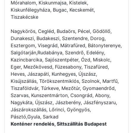
Mórahalom, Kiskunmajsa, Kistelek,
Kiskunfélegyháza, Bugac, Kecskemét,
Tiszakécske
Nagykörös, Cegléd, Budaörs, Pécel, Gödöllő,
Dunakeszi, Budakeszi, Szentendre, Dorog,
Esztergom, Visegrád, Mátrafüred, Bátonyterenye,
Salgótarján,Rudabánya, Szendrő, Edelény,
Kazincbarcika, Sajószentpéter, Ózd, Miskolc,
Eger, Mezőkövesd, Füzesabony, Tiszafüred,
Heves, Jászapáti, Kunhegyes, Újszász,
Kisújszállás, Törökszentmiklós, Szolnok, Martfű,
Tiszaföldvár, Túrkeve, Mezőtúr, Gyomaendrőd,
Szarvas, Kunszentmárton, Csongrád, Abony,
Nagykáta, Újszász, Jászberény, Jászfényszaru,
Jászárokszállás, Lőrinci, Gyöngyös,
Pásztó,Gyula, Sarkad
Konténer rendelés, Sittszállítás Budapest