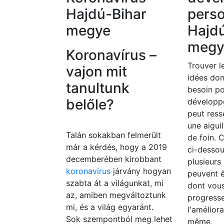
Hajdú-Bihar
pers
megye
Hajd
megy
Koronavírus –
Trouver le
vajon mit
idées do
tanultunk
besoin po
belőle?
développ
peut ress
une aigui
Talán sokakban felmerült
de foin. C
már a kérdés, hogy a 2019
ci-dessou
decemberében kirobbant
plusieurs
koronavírus
járvány hogyan
peuvent 
szabta át a világunkat, mi
dont vou
az, amiben megváltoztunk
progresse
mi, és a világ egyaránt.
l'amélior
Sok szempontból meg lehet
même.