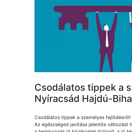
Csodálatos tippek a s
Nyíracsád Hajdú-Bih
Csodálatos tippek a személyes fejlődésről
Az egészséged javítása jelentős változást
a testmozgás jó közérzetet biztosít, a jó 