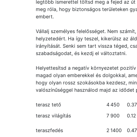
legtöbb ismerettel töltsd meg a fejed az út
meg róla, hogy biztonságos területeken gya
embert.
Vállalj személyes felelősséget. Nem számít, 
helyzetedért. Ha így teszel, kikerülsz az á
irányítását. Senki sem tart vissza téged, c
szabadságodat, és kezdj el változtatni.
Helyettesítsd a negatív környezetet pozití
magad olyan emberekkel és dolgokkal, amel
hogy olyan rossz szokásokba kezdesz, min
valószínűséggel használod majd az idődet
terasz tető
4
450
0.37
terasz világítás
7
900
0.12
teraszfedés
2
1400
0.47