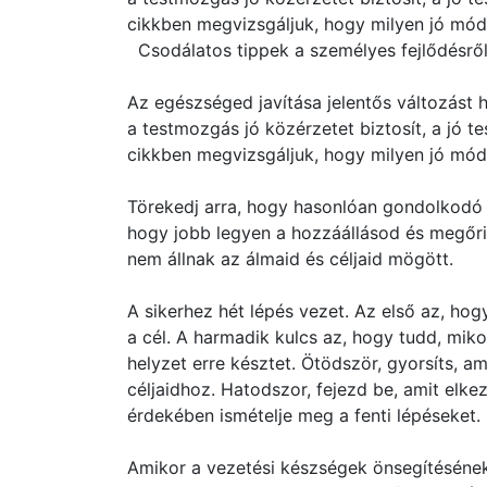
cikkben megvizsgáljuk, hogy milyen jó mód
Csodálatos tippek a személyes fejlődésrő
Az egészséged javítása jelentős változást
a testmozgás jó közérzetet biztosít, a jó 
cikkben megvizsgáljuk, hogy milyen jó mód
Törekedj arra, hogy hasonlóan gondolkodó 
hogy jobb legyen a hozzáállásod és megőriz
nem állnak az álmaid és céljaid mögött.
A sikerhez hét lépés vezet. Az első az, hog
a cél. A harmadik kulcs az, hogy tudd, miko
helyzet erre késztet. Ötödször, gyorsíts, a
céljaidhoz. Hatodszor, fejezd be, amit elke
érdekében ismételje meg a fenti lépéseket.
Amikor a vezetési készségek önsegítésének