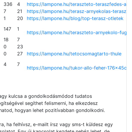
336
4
https://lampone.hu/teraszteto-
teraszfedes-arn
3
7
21
https://lampone.hu/terasz-
arnyekolas-teraszte
1
20
https://lampone.hu/blog/top-
terasz-otletek
147
1
https://lampone.hu/teraszteto-
arnyekolo-fuggo
18
7
0
23
0
27
https://lampone.hu/
tetocsomagtarto-thule
4
7
https://lampone.hu/tukor-allo-
feher-176x45cm
agy kulcsa a gondolkodásmódod tudatos
egítségével segíthet felismerni, ha elkezdesz
hatod, hogyan lehet pozitívabban gondolkodni.
a, ha felhívsz, e-mailt írsz vagy sms-t küldesz egy
solatot. Egy új kapcsolat kezdete nehéz lehet, de