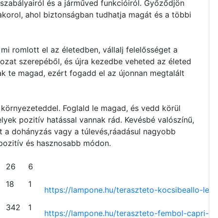
 szabályairól és a járműved funkcióiról. Győződjön
korol, ahol biztonságban tudhatja magát és a többi
mi romlott el az életedben, vállalj felelősséget a
ldozat szerepéből, és újra kezedbe veheted az életed
sak te magad, ezért fogadd el az újonnan megtalált
v környezeteddel. Foglald le magad, és vedd körül
yek pozitív hatással vannak rád. Kevésbé valószínű,
t a dohányzás vagy a túlevés,ráadásul nagyobb
 pozitív és hasznosabb módon.
26
6
18
1
https://lampone.hu/teraszteto-
kocsibeallo-led-
342
1
https://lampone.hu/teraszteto-
fembol-capri-