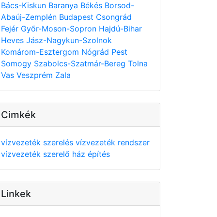
Bács-Kiskun
Baranya
Békés
Borsod-
Abaúj-Zemplén
Budapest
Csongrád
Fejér
Győr-Moson-Sopron
Hajdú-Bihar
Heves
Jász-Nagykun-Szolnok
Komárom-Esztergom
Nógrád
Pest
Somogy
Szabolcs-Szatmár-Bereg
Tolna
Vas
Veszprém
Zala
Cimkék
vízvezeték szerelés
vízvezeték rendszer
vízvezeték szerelő
ház építés
Linkek