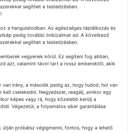
szerekkel segíthet a testedzésben.
l!
 hoz a hangulatodban. Az egészséges táplálkozás és
testkép pedig további önbizalmat ad. A következő
szerekkel segíthet a testedzésben.
emberek vegyenek körül. Ez segíteni fog abban,
d azt, valamint távol tart a rossz emberektől, akik
y van irány, a második pedig az, hogy tudod, hol van
r kell cselekedni. Negyedszer, reagálj, amikor egy
mikor képes vagy rá, hogy közelebb kerülj a
zdtél. Végezetül, a folyamatos siker garantálása
 útján próbálsz végigmenni, fontos, hogy a lehető