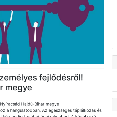
zemélyes fejlődésről!
ar megye
! Nyíracsád Hajdú-Bihar megye
 hoz a hangulatodban. Az egészséges táplálkozás és
testkép pedig további önbizalmat ad. A következő