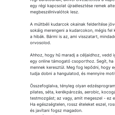
egy régi kapcsolat újraélesztése remek alte
megbeszélnivalótok lesz.
A múltbéli kudarcok okainak felderítése jöv
sokáig merengeni a kudarcokon, mégis fel 
a hibák. Bármi is az, ami visszatart, minda
orvosolod.
Ahhoz, hogy hű maradj a céljaidhoz, vedd 
egy online támogató csoporthoz. Segít, ha
mennek keresztül. Meg fog lepődni, hogy eg
tudja dobni a hangulatod, és mennyire moti
Összefoglalva, tényleg olyan edzésprogramo
pilates, séta, kerékpározás, aerobic, kocogá
testmozgást; az vagy, amit megeszel - ez 
Ha egészségtelen, rossz ételeket eszel, ro
és javítani fogsz magadon.