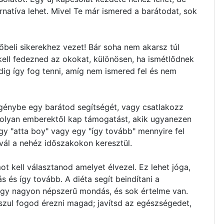
rnatíva lehet. Mivel Te már ismered a barátodat, sok
őbeli sikerekhez vezet! Bár soha nem akarsz túl
kell fedezned az okokat, különösen, ha ismétlődnek
ddig így fog tenni, amíg nem ismered fel és nem
igénybe egy barátod segítségét, vagy csatlakozz
 olyan emberektől kap támogatást, akik ugyanezen
y "atta boy" vagy egy "így tovább" mennyire fel
vál a nehéz időszakokon keresztül.
t kell választanod amelyet élvezel. Ez lehet jóga,
s és így tovább. A diéta segít beindítani a
egy nagyon népszerű mondás, és sok értelme van.
sszul fogod érezni magad; javítsd az egészségedet,