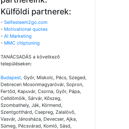
Külföldi partnerek:
-
Selfesteem2go.com
-
Motivational quotes
-
AI Marketing
-
MMC chiptuning
TANÁCSADÁS a következő
településeken:
Budapest,
Győr, Miskolc, Pécs, Szeged,
Debrecen Mosonmagyaróvár, Sopron,
Fertőd, Kapuvár, Csorna, Győr, Pápa,
Celldömölk, Sárvár, Kőszeg,
Szombathely, Ják, Körmend,
Szentgotthárd, Csepreg, Zalalövő,
vilagitas
Vasvár, Jánosháza, Devecser, Ajka,
Sümeg, Pécsvárad, Komló, Sásd,
300x546cm