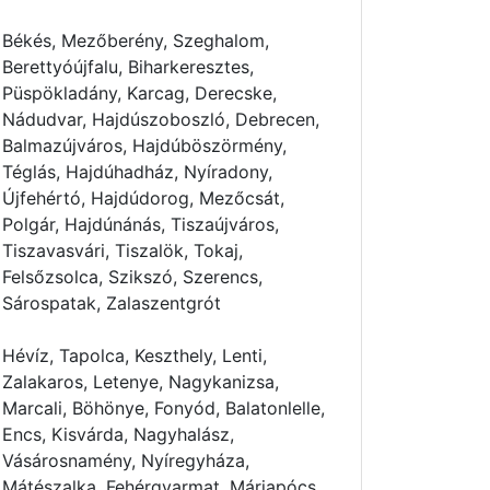
Békés, Mezőberény, Szeghalom,
Berettyóújfalu, Biharkeresztes,
Püspökladány, Karcag, Derecske,
Nádudvar, Hajdúszoboszló, Debrecen,
Balmazújváros, Hajdúböszörmény,
Téglás, Hajdúhadház, Nyíradony,
Újfehértó, Hajdúdorog, Mezőcsát,
Polgár, Hajdúnánás, Tiszaújváros,
Tiszavasvári, Tiszalök, Tokaj,
Felsőzsolca, Szikszó, Szerencs,
Sárospatak, Zalaszentgrót
Hévíz, Tapolca, Keszthely, Lenti,
Zalakaros, Letenye, Nagykanizsa,
Marcali, Böhönye, Fonyód, Balatonlelle,
Encs, Kisvárda, Nagyhalász,
Vásárosnamény, Nyíregyháza,
Mátészalka, Fehérgyarmat, Máriapócs,