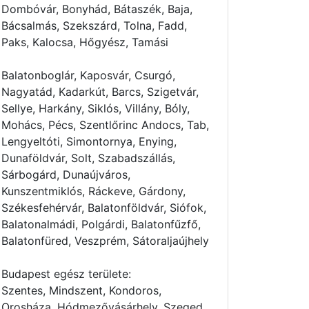
Dombóvár, Bonyhád, Bátaszék, Baja,
yekolas
Bácsalmás, Szekszárd, Tolna, Fadd,
to-
arnyekolo
Paks, Kalocsa, Hőgyész, Tamási
Balatonboglár, Kaposvár, Csurgó,
ny-terasz-
arnyekolas-340x370cm
Nagyatád, Kadarkút, Barcs, Szigetvár,
Sellye, Harkány, Siklós, Villány, Bóly,
Mohács, Pécs, Szentlőrinc Andocs, Tab,
Lengyeltóti, Simontornya, Enying,
Dunaföldvár, Solt, Szabadszállás,
Sárbogárd, Dunaújváros,
Kunszentmiklós, Ráckeve, Gárdony,
Székesfehérvár, Balatonföldvár, Siófok,
Balatonalmádi, Polgárdi, Balatonfűzfő,
Balatonfüred, Veszprém, Sátoraljaújhely
Budapest egész területe:
Szentes, Mindszent, Kondoros,
Orosháza, Hódmezővásárhely, Szeged,