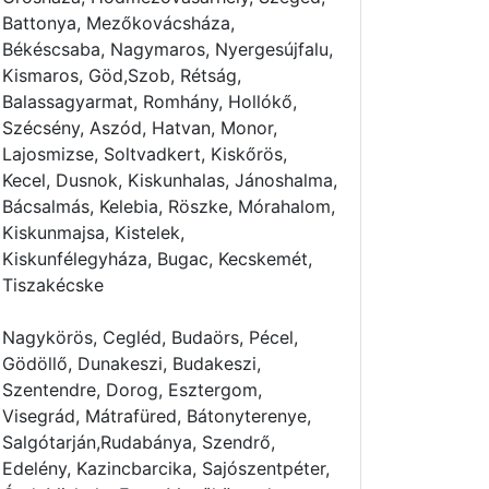
Battonya, Mezőkovácsháza,
Békéscsaba, Nagymaros, Nyergesújfalu,
Kismaros, Göd,Szob, Rétság,
Balassagyarmat, Romhány, Hollókő,
Szécsény, Aszód, Hatvan, Monor,
Lajosmizse, Soltvadkert, Kiskőrös,
Kecel, Dusnok, Kiskunhalas, Jánoshalma,
Bácsalmás, Kelebia, Röszke, Mórahalom,
Kiskunmajsa, Kistelek,
Kiskunfélegyháza, Bugac, Kecskemét,
Tiszakécske
Nagykörös, Cegléd, Budaörs, Pécel,
Gödöllő, Dunakeszi, Budakeszi,
Szentendre, Dorog, Esztergom,
Visegrád, Mátrafüred, Bátonyterenye,
Salgótarján,Rudabánya, Szendrő,
Edelény, Kazincbarcika, Sajószentpéter,