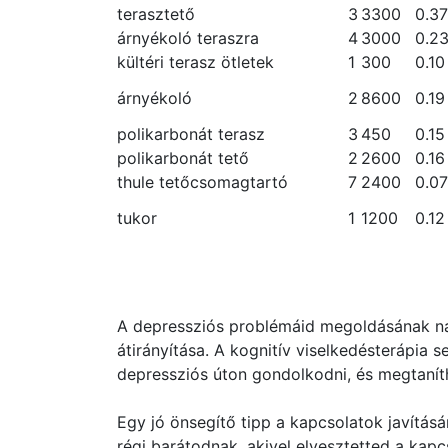
terasztető
3
3300
0.37
árnyékoló teraszra
4
3000
0.2
kültéri terasz ötletek
1
300
0.10
árnyékoló
2
8600
0.19
polikarbonát terasz
3
450
0.15
polikarbonát tető
2
2600
0.16
thule tetőcsomagtartó
7
2400
0.07
tukor
1
1200
0.12
A depressziós problémáid megoldásának n
átirányítása. A kognitív viselkedésterápia s
depressziós úton gondolkodni, és megtanít
Egy jó önsegítő tipp a kapcsolatok javításár
régi barátodnak, akivel elvesztetted a kapc