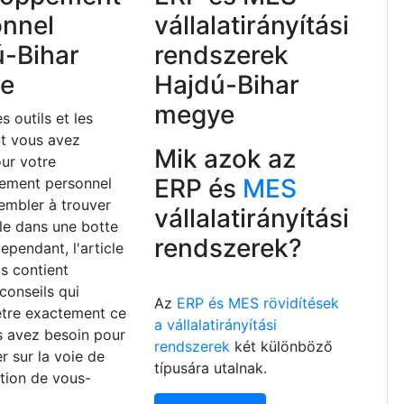
onnel
vállalatirányítási
ú-Bihar
rendszerek
e
Hajdú-Bihar
megye
s outils et les
nt vous avez
Mik azok az
ur votre
ERP és
MES
ement personnel
embler à trouver
vállalatirányítási
lle dans une botte
rendszerek?
ependant, l'article
s contient
 conseils qui
Az
ERP és MES rövidítések
être exactement ce
a vállalatirányítási
s avez besoin pour
rendszerek
két különböző
r sur la voie de
típusára utalnak.
ation de vous-