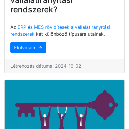
rendszerek?
Az
ERP és MES rövidítések a vállalatirányítási
rendszerek
két különböző típusára utalnak.
Elolvasom →
Létrehozás dátuma: 2024-10-02