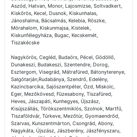
Aszód, Hatvan, Monor, Lajosmizse, Soltvadkert,
Kiskőrös, Kecel, Dusnok, Kiskunhalas,
Jánoshalma, Bácsalmás, Kelebia, Röszke,
Mórahalom, Kiskunmajsa, Kistelek,
Kiskunfélegyháza, Bugac, Kecskemét,
Tiszakécske
Nagykörös, Cegléd, Budaörs, Pécel, Gödöllő,
Dunakeszi, Budakeszi, Szentendre, Dorog,
Esztergom, Visegrád, Mátrafüred, Bátonyterenye,
Salgótarján,Rudabánya, Szendrő, Edelény,
Kazincbarcika, Sajószentpéter, Ózd, Miskolc,
Eger, Mezőkövesd, Füzesabony, Tiszafüred,
Heves, Jászapáti, Kunhegyes, Újszász,
Kisújszállás, Törökszentmiklós, Szolnok, Martfű,
Tiszaföldvár, Túrkeve, Mezőtúr, Gyomaendrőd,
Szarvas, Kunszentmárton, Csongrád, Abony,
Nagykáta, Újszász, Jászberény, Jászfényszaru,