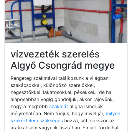
vízvezeték szerelés
Algyő Csongrád megye
Rengeteg szakmával találkozunk a világban:
szakácsokkal, különböző szerelőkkel,
hegesztőkkel, lakatosokkal, pékekkel... de ha
alaposabban végig gondoljuk, akkor rájövünk,
hogy a megtöbb
szakmát
aligha ismerjük
mélyrehatóan. Nem tudjuk, hogy mivel jár,
milyen
szakértelem szükséges
hozzá, sőt, sokszor az
árakkal sem vagyunk tisztában. Emiatt fordulhat