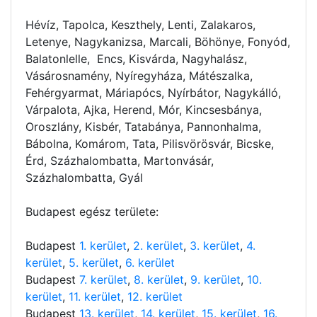
Hévíz, Tapolca, Keszthely, Lenti, Zalakaros,
Letenye, Nagykanizsa, Marcali, Böhönye, Fonyód,
Balatonlelle, Encs, Kisvárda, Nagyhalász,
Vásárosnamény, Nyíregyháza, Mátészalka,
Fehérgyarmat, Máriapócs, Nyírbátor, Nagykálló,
Várpalota, Ajka, Herend, Mór, Kincsesbánya,
Oroszlány, Kisbér, Tatabánya, Pannonhalma,
Bábolna, Komárom, Tata, Pilisvörösvár, Bicske,
Érd, Százhalombatta, Martonvásár,
Százhalombatta, Gyál
Budapest egész területe:
Budapest
1. kerület
,
2. kerület
,
3. kerület
,
4.
kerület
,
5. kerület
,
6. kerület
Budapest
7. kerület
,
8. kerület
,
9. kerület
,
10.
kerület
,
11. kerület
,
12. kerület
Budapest
13. kerület
,
14. kerület
,
15. kerület
,
16.