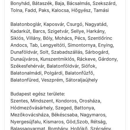
Bonyhád, Bátaszék, Baja, Bácsalmás, Szekszárd,
Tolna, Fadd, Paks, Kalocsa, Hőgyész, Tamási
Balatonboglár, Kaposvár, Csurgó, Nagyatád,
Kadarkút, Barcs, Szigetvár, Sellye, Harkány,
Siklós, Villány, Bóly, Mohács, Pécs, Szentlőrinc
Andocs, Tab, Lengyeltóti, Simontornya, Enying,
Dunaföldvár, Solt, Szabadszállás, Sárbogárd,
Dunaújváros, Kunszentmiklós, Ráckeve, Gárdony,
Székesfehérvár, Balatonföldvár, Siófok,
Balatonalmádi, Polgárdi, Balatonfűzfő,
Balatonfüred, Veszprém, Sátoraljaújhely
Budapest egész területe:
Szentes, Mindszent, Kondoros, Orosháza,
Hódmezővásárhely, Szeged, Battonya,
Mezőkovácsháza, Békéscsaba, Nagymaros,
Nyergesújfalu, Kismaros, Göd,Szob, Rétság,
Balassagyarmat, Romhány, Hollókő, Szécsény,