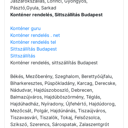
Jászárokszállás, Lőrinci, Gyöngyös,
Pásztó,Gyula, Sarkad
Konténer rendelés, Sittszállítás Budapest
Konténer guru
Konténer rendelés . net
Konténer rendelés tel
Sittszállítás Budapest
Sittszállítás
Konténer rendelés
, sittszállítás Budapest
Békés, Mezőberény, Szeghalom, Berettyóújfalu,
Biharkeresztes, Püspökladány, Karcag, Derecske,
Nádudvar, Hajdúszoboszló, Debrecen,
Balmazújváros, Hajdúböszörmény, Téglás,
Hajdúhadház, Nyíradony, Újfehértó, Hajdúdorog,
Mezőcsát, Polgár, Hajdúnánás, Tiszaújváros,
Tiszavasvári, Tiszalök, Tokaj, Felsőzsolca,
Szikszó, Szerencs, Sárospatak, Zalaszentgrót