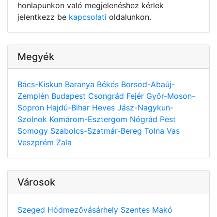
honlapunkon való megjelenéshez kérlek
jelentkezz be
kapcsolati
oldalunkon.
Megyék
Bács-Kiskun
Baranya
Békés
Borsod-Abaúj-
Zemplén
Budapest
Csongrád
Fejér
Győr-Moson-
Sopron
Hajdú-Bihar
Heves
Jász-Nagykun-
Szolnok
Komárom-Esztergom
Nógrád
Pest
Somogy
Szabolcs-Szatmár-Bereg
Tolna
Vas
Veszprém
Zala
Városok
Szeged
Hódmezővásárhely
Szentes
Makó