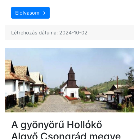
Elolvasom →
Létrehozás dátuma: 2024-10-02
A gyönyörű Hollókő
Algyő Csongrád megye