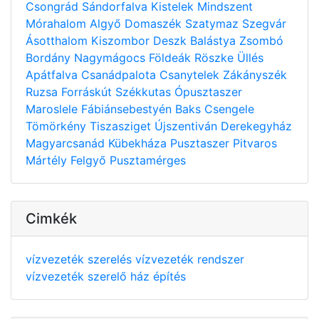
Csongrád
Sándorfalva
Kistelek
Mindszent
Mórahalom
Algyő
Domaszék
Szatymaz
Szegvár
Ásotthalom
Kiszombor
Deszk
Balástya
Zsombó
Bordány
Nagymágocs
Földeák
Röszke
Üllés
Apátfalva
Csanádpalota
Csanytelek
Zákányszék
Ruzsa
Forráskút
Székkutas
Ópusztaszer
Maroslele
Fábiánsebestyén
Baks
Csengele
Tömörkény
Tiszasziget
Újszentiván
Derekegyház
Magyarcsanád
Kübekháza
Pusztaszer
Pitvaros
Mártély
Felgyő
Pusztamérges
Cimkék
vízvezeték szerelés
vízvezeték rendszer
vízvezeték szerelő
ház építés