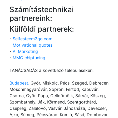
Számítástechnikai
partnereink:
Külföldi partnerek:
-
Selfesteem2go.com
-
Motivational quotes
-
AI Marketing
-
MMC chiptuning
TANÁCSADÁS a következő településeken:
Budapest,
Győr, Miskolc, Pécs, Szeged, Debrecen
Mosonmagyaróvár, Sopron, Fertőd, Kapuvár,
Csorna, Győr, Pápa, Celldömölk, Sárvár, Kőszeg,
Szombathely, Ják, Körmend, Szentgotthárd,
Csepreg, Zalalövő, Vasvár, Jánosháza, Devecser,
Ajka, Sümeg, Pécsvárad, Komló, Sásd, Dombóvár,