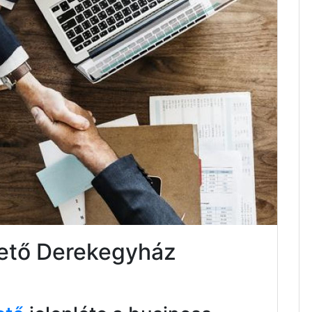
tető Derekegyház