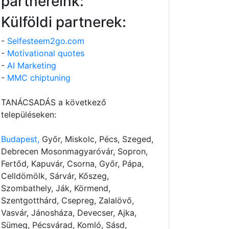
partnereink:
Külföldi partnerek:
-
Selfesteem2go.com
-
Motivational quotes
-
AI Marketing
-
MMC chiptuning
TANÁCSADÁS a következő
településeken:
Budapest,
Győr, Miskolc, Pécs, Szeged,
Debrecen Mosonmagyaróvár, Sopron,
Fertőd, Kapuvár, Csorna, Győr, Pápa,
Celldömölk, Sárvár, Kőszeg,
Szombathely, Ják, Körmend,
Szentgotthárd, Csepreg, Zalalövő,
Vasvár, Jánosháza, Devecser, Ajka,
Sümeg, Pécsvárad, Komló, Sásd,