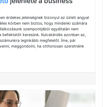
ető
jelenléte a business
pen érdekes jelenségnek bizonyul az üzleti angyal
zéles körben nem biztos, hogy mindenki számára
vállalkozásunk szempontjából egyáltalán nem
ta befektetőt keresünk. Kulcskérdés azonban az,
 számunkra leginkább megfelelőt. Íme, pár
venni, meggondolni, ha otthonosan szeretnénk