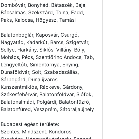
Dombóvár, Bonyhád, Bátaszék, Baja,
Bácsalmás, Szekszárd, Tolna, Fadd,
Paks, Kalocsa, Hőgyész, Tamási
Balatonboglár, Kaposvár, Csurgó,
Nagyatád, Kadarkút, Barcs, Szigetvár,
Sellye, Harkány, Siklós, Villány, Bóly,
Mohács, Pécs, Szentlőrinc Andocs, Tab,
Lengyeltóti, Simontornya, Enying,
Dunaföldvár, Solt, Szabadszállás,
Sárbogárd, Dunaújváros,
Kunszentmiklós, Ráckeve, Gárdony,
Székesfehérvár, Balatonföldvár, Siófok,
Balatonalmádi, Polgárdi, Balatonfűzfő,
Balatonfüred, Veszprém, Sátoraljaújhely
Budapest egész területe:
Szentes, Mindszent, Kondoros,