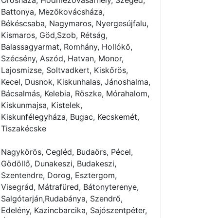
Orosháza, Hódmezővásárhely, Szeged,
Battonya, Mezőkovácsháza,
Békéscsaba, Nagymaros, Nyergesújfalu,
Kismaros, Göd,Szob, Rétság,
Balassagyarmat, Romhány, Hollókő,
Szécsény, Aszód, Hatvan, Monor,
Lajosmizse, Soltvadkert, Kiskőrös,
Kecel, Dusnok, Kiskunhalas, Jánoshalma,
Bácsalmás, Kelebia, Röszke, Mórahalom,
Kiskunmajsa, Kistelek,
Kiskunfélegyháza, Bugac, Kecskemét,
Tiszakécske
Nagykörös, Cegléd, Budaörs, Pécel,
Gödöllő, Dunakeszi, Budakeszi,
Szentendre, Dorog, Esztergom,
Visegrád, Mátrafüred, Bátonyterenye,
Salgótarján,Rudabánya, Szendrő,
Edelény, Kazincbarcika, Sajószentpéter,