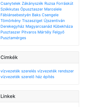
Csanytelek
Zákányszék
Ruzsa
Forráskút
Székkutas
Ópusztaszer
Maroslele
Fábiánsebestyén
Baks
Csengele
Tömörkény
Tiszasziget
Újszentiván
Derekegyház
Magyarcsanád
Kübekháza
Pusztaszer
Pitvaros
Mártély
Felgyő
Pusztamérges
Cimkék
vízvezeték szerelés
vízvezeték rendszer
vízvezeték szerelő
ház építés
Linkek