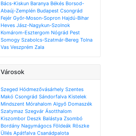
Bács-Kiskun
Baranya
Békés
Borsod-
Abaúj-Zemplén
Budapest
Csongrád
Fejér
Győr-Moson-Sopron
Hajdú-Bihar
Heves
Jász-Nagykun-Szolnok
Komárom-Esztergom
Nógrád
Pest
Somogy
Szabolcs-Szatmár-Bereg
Tolna
Vas
Veszprém
Zala
Városok
Szeged
Hódmezővásárhely
Szentes
Makó
Csongrád
Sándorfalva
Kistelek
Mindszent
Mórahalom
Algyő
Domaszék
Szatymaz
Szegvár
Ásotthalom
Kiszombor
Deszk
Balástya
Zsombó
Bordány
Nagymágocs
Földeák
Röszke
Üllés
Apátfalva
Csanádpalota