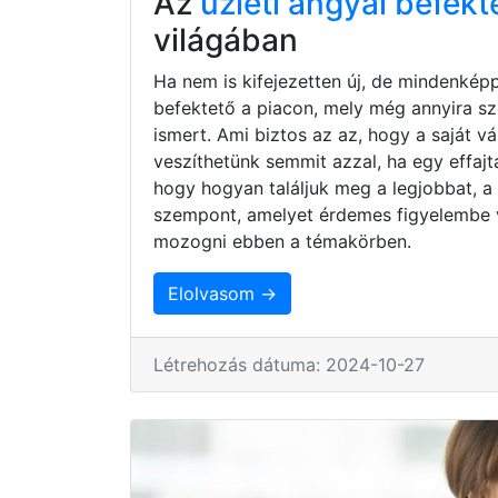
Az
üzleti angyal befekt
világában
Ha nem is kifejezetten új, de mindenkép
befektető a piacon, mely még annyira s
ismert. Ami biztos az az, hogy a saját 
veszíthetünk semmit azzal, ha egy effaj
hogy hogyan találjuk meg a legjobbat, a
szempont, amelyet érdemes figyelembe 
mozogni ebben a témakörben.
Elolvasom →
Létrehozás dátuma: 2024-10-27