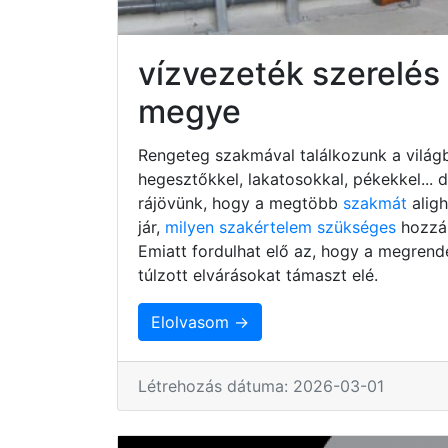
vízvezeték szerelé
megye
Rengeteg szakmával találkozunk a világb
hegesztőkkel, lakatosokkal, pékekkel...
rájövünk, hogy a megtöbb
szakmát
alig
jár,
milyen szakértelem szükséges
hozzá,
Emiatt fordulhat elő az, hogy a megrend
túlzott elvárásokat támaszt elé.
Elolvasom →
Létrehozás dátuma: 2026-03-01