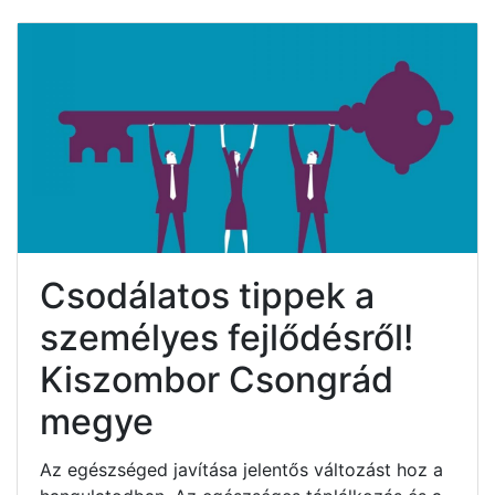
Csodálatos tippek a
személyes fejlődésről!
Kiszombor Csongrád
megye
Az egészséged javítása jelentős változást hoz a