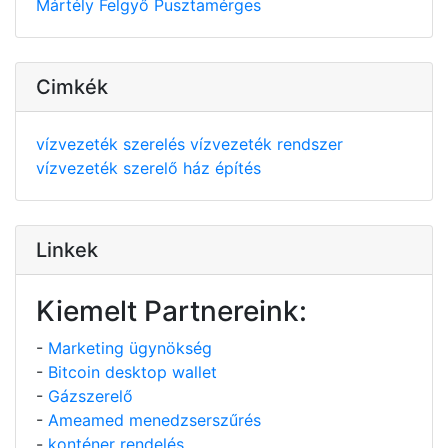
Mártély
Felgyő
Pusztamérges
Cimkék
vízvezeték szerelés
vízvezeték rendszer
vízvezeték szerelő
ház építés
Linkek
Kiemelt Partnereink:
-
Marketing ügynökség
-
Bitcoin desktop wallet
-
Gázszerelő
-
Ameamed menedzserszűrés
-
konténer rendelés