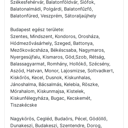
Székesfehérvár, Balatonföldvár, Siófok,
Balatonalmádi, Polgárdi, Balatonfűzfő,
Balatonfüred, Veszprém, Sátoraljaújhely
Budapest egész területe:
Szentes, Mindszent, Kondoros, Orosháza,
Hódmezővásárhely, Szeged, Battonya,
Mezőkovácsháza, Békéscsaba, Nagymaros,
Nyergesújfalu, Kismaros, Göd,Szob, Rétság,
Balassagyarmat, Romhány, Hollókő, Szécsény,
Aszód, Hatvan, Monor, Lajosmizse, Soltvadkert,
Kiskőrös, Kecel, Dusnok, Kiskunhalas,
Jánoshalma, Bácsalmás, Kelebia, Röszke,
Mórahalom, Kiskunmajsa, Kistelek,
Kiskunfélegyháza, Bugac, Kecskemét,
Tiszakécske
Nagykörös, Cegléd, Budaörs, Pécel, Gödöllő,
Dunakeszi, Budakeszi, Szentendre, Dorog,