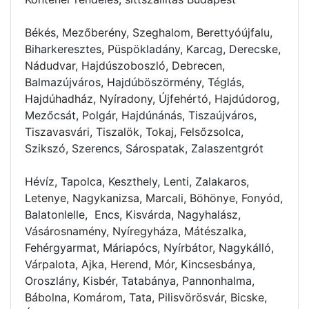
Békés, Mezőberény, Szeghalom, Berettyóújfalu,
Biharkeresztes, Püspökladány, Karcag, Derecske,
Nádudvar, Hajdúszoboszló, Debrecen,
Balmazújváros, Hajdúböszörmény, Téglás,
Hajdúhadház, Nyíradony, Újfehértó, Hajdúdorog,
Mezőcsát, Polgár, Hajdúnánás, Tiszaújváros,
Tiszavasvári, Tiszalök, Tokaj, Felsőzsolca,
Szikszó, Szerencs, Sárospatak, Zalaszentgrót
Hévíz, Tapolca, Keszthely, Lenti, Zalakaros,
Letenye, Nagykanizsa, Marcali, Böhönye, Fonyód,
Balatonlelle, Encs, Kisvárda, Nagyhalász,
Vásárosnamény, Nyíregyháza, Mátészalka,
Fehérgyarmat, Máriapócs, Nyírbátor, Nagykálló,
Várpalota, Ajka, Herend, Mór, Kincsesbánya,
Oroszlány, Kisbér, Tatabánya, Pannonhalma,
Bábolna, Komárom, Tata, Pilisvörösvár, Bicske,