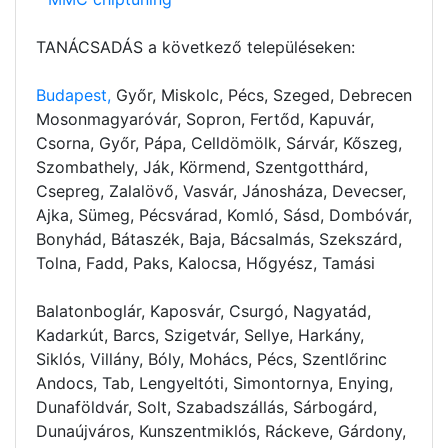
TANÁCSADÁS a következő településeken:
Budapest,
Győr, Miskolc, Pécs, Szeged, Debrecen
Mosonmagyaróvár, Sopron, Fertőd, Kapuvár,
Csorna, Győr, Pápa, Celldömölk, Sárvár, Kőszeg,
Szombathely, Ják, Körmend, Szentgotthárd,
Csepreg, Zalalövő, Vasvár, Jánosháza, Devecser,
Ajka, Sümeg, Pécsvárad, Komló, Sásd, Dombóvár,
Bonyhád, Bátaszék, Baja, Bácsalmás, Szekszárd,
Tolna, Fadd, Paks, Kalocsa, Hőgyész, Tamási
Balatonboglár, Kaposvár, Csurgó, Nagyatád,
Kadarkút, Barcs, Szigetvár, Sellye, Harkány,
Siklós, Villány, Bóly, Mohács, Pécs, Szentlőrinc
Andocs, Tab, Lengyeltóti, Simontornya, Enying,
Dunaföldvár, Solt, Szabadszállás, Sárbogárd,
Dunaújváros, Kunszentmiklós, Ráckeve, Gárdony,