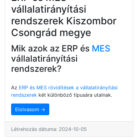
vállalatirányítási
rendszerek Kiszombor
Csongrád megye
Mik azok az ERP és
MES
vállalatirányítási
rendszerek?
Az
ERP és MES rövidítések a vállalatirányítási
rendszerek
két különböző típusára utalnak.
Elolvasom →
Létrehozás dátuma: 2024-10-05