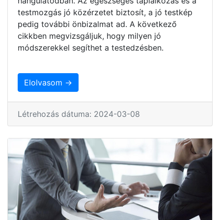
hangulatodban. Az egészséges táplálkozás és a
testmozgás jó közérzetet biztosít, a jó testkép
pedig további önbizalmat ad. A következő
cikkben megvizsgáljuk, hogy milyen jó
módszerekkel segíthet a testedzésben.
Elolvasom →
Létrehozás dátuma: 2024-03-08