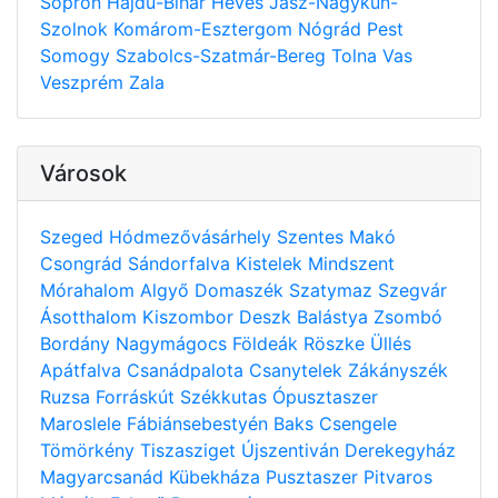
Sopron
Hajdú-Bihar
Heves
Jász-Nagykun-
Szolnok
Komárom-Esztergom
Nógrád
Pest
Somogy
Szabolcs-Szatmár-Bereg
Tolna
Vas
Veszprém
Zala
Városok
Szeged
Hódmezővásárhely
Szentes
Makó
Csongrád
Sándorfalva
Kistelek
Mindszent
Mórahalom
Algyő
Domaszék
Szatymaz
Szegvár
Ásotthalom
Kiszombor
Deszk
Balástya
Zsombó
Bordány
Nagymágocs
Földeák
Röszke
Üllés
Apátfalva
Csanádpalota
Csanytelek
Zákányszék
Ruzsa
Forráskút
Székkutas
Ópusztaszer
Maroslele
Fábiánsebestyén
Baks
Csengele
Tömörkény
Tiszasziget
Újszentiván
Derekegyház
Magyarcsanád
Kübekháza
Pusztaszer
Pitvaros