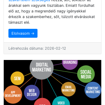
árakkal sem vagyunk tisztában. Emiatt fordulhat
elő az, hogy a megrendelő nagy igényekkel
érkezik a szakemberhez, sőt, túlzott elvárásokat
támaszt elé.
Elolvasom →
Létrehozás dátuma: 2026-02-12