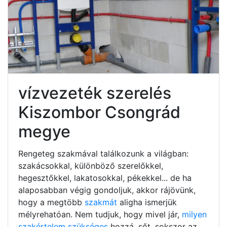
vízvezeték szerelés
Kiszombor Csongrád
megye
Rengeteg szakmával találkozunk a világban:
szakácsokkal, különböző szerelőkkel,
hegesztőkkel, lakatosokkal, pékekkel... de ha
alaposabban végig gondoljuk, akkor rájövünk,
hogy a megtöbb
szakmát
aligha ismerjük
mélyrehatóan. Nem tudjuk, hogy mivel jár,
milyen
szakértelem szükséges
hozzá, sőt, sokszor az