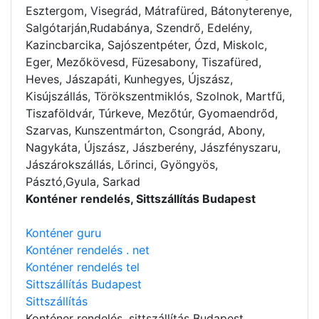
Esztergom, Visegrád, Mátrafüred, Bátonyterenye,
Salgótarján,Rudabánya, Szendrő, Edelény,
Kazincbarcika, Sajószentpéter, Ózd, Miskolc,
Eger, Mezőkövesd, Füzesabony, Tiszafüred,
Heves, Jászapáti, Kunhegyes, Újszász,
Kisújszállás, Törökszentmiklós, Szolnok, Martfű,
Tiszaföldvár, Túrkeve, Mezőtúr, Gyomaendrőd,
Szarvas, Kunszentmárton, Csongrád, Abony,
Nagykáta, Újszász, Jászberény, Jászfényszaru,
Jászárokszállás, Lőrinci, Gyöngyös,
Pásztó,Gyula, Sarkad
Konténer rendelés, Sittszállítás Budapest
Konténer guru
Konténer rendelés . net
Konténer rendelés tel
Sittszállítás Budapest
Sittszállítás
Konténer rendelés
, sittszállítás Budapest