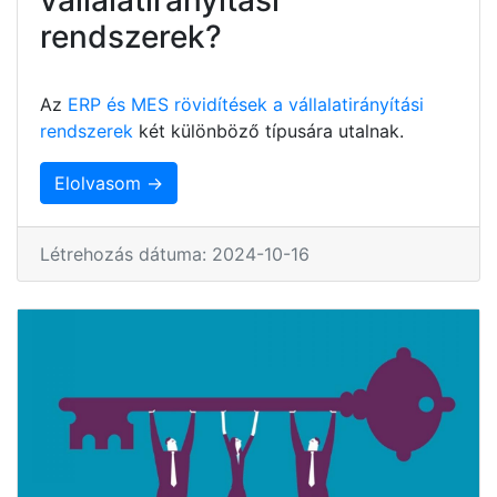
rendszerek?
Az
ERP és MES rövidítések a vállalatirányítási
rendszerek
két különböző típusára utalnak.
Elolvasom →
Létrehozás dátuma: 2024-10-16