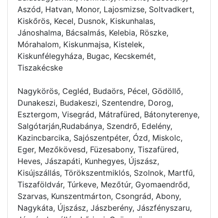
Aszód, Hatvan, Monor, Lajosmizse, Soltvadkert,
Kiskőrös, Kecel, Dusnok, Kiskunhalas,
Jánoshalma, Bácsalmás, Kelebia, Röszke,
Mórahalom, Kiskunmajsa, Kistelek,
Kiskunfélegyháza, Bugac, Kecskemét,
Tiszakécske
Nagykörös, Cegléd, Budaörs, Pécel, Gödöllő,
Dunakeszi, Budakeszi, Szentendre, Dorog,
Esztergom, Visegrád, Mátrafüred, Bátonyterenye,
Salgótarján,Rudabánya, Szendrő, Edelény,
Kazincbarcika, Sajószentpéter, Ózd, Miskolc,
Eger, Mezőkövesd, Füzesabony, Tiszafüred,
Heves, Jászapáti, Kunhegyes, Újszász,
Kisújszállás, Törökszentmiklós, Szolnok, Martfű,
Tiszaföldvár, Túrkeve, Mezőtúr, Gyomaendrőd,
Szarvas, Kunszentmárton, Csongrád, Abony,
Nagykáta, Újszász, Jászberény, Jászfényszaru,