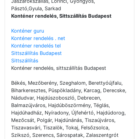
Jászárokszállás, Lőrinci, Gyöngyös,
Pásztó,Gyula, Sarkad
Konténer rendelés, Sittszállítás Budapest
Konténer guru
Konténer rendelés . net
Konténer rendelés tel
Sittszállítás Budapest
Sittszállítás
Konténer rendelés
, sittszállítás Budapest
Békés, Mezőberény, Szeghalom, Berettyóújfalu,
Biharkeresztes, Püspökladány, Karcag, Derecske,
Nádudvar, Hajdúszoboszló, Debrecen,
Balmazújváros, Hajdúböszörmény, Téglás,
Hajdúhadház, Nyíradony, Újfehértó, Hajdúdorog,
Mezőcsát, Polgár, Hajdúnánás, Tiszaújváros,
Tiszavasvári, Tiszalök, Tokaj, Felsőzsolca,
Szikszó, Szerencs, Sárospatak, Zalaszentgrót