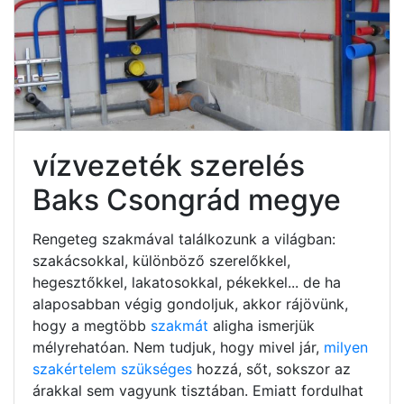
vízvezeték szerelés
Baks Csongrád megye
Rengeteg szakmával találkozunk a világban:
szakácsokkal, különböző szerelőkkel,
hegesztőkkel, lakatosokkal, pékekkel... de ha
alaposabban végig gondoljuk, akkor rájövünk,
hogy a megtöbb
szakmát
aligha ismerjük
mélyrehatóan. Nem tudjuk, hogy mivel jár,
milyen
szakértelem szükséges
hozzá, sőt, sokszor az
árakkal sem vagyunk tisztában. Emiatt fordulhat