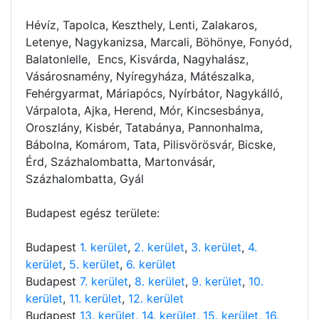
Hévíz, Tapolca, Keszthely, Lenti, Zalakaros,
Letenye, Nagykanizsa, Marcali, Böhönye, Fonyód,
Balatonlelle, Encs, Kisvárda, Nagyhalász,
Vásárosnamény, Nyíregyháza, Mátészalka,
Fehérgyarmat, Máriapócs, Nyírbátor, Nagykálló,
Várpalota, Ajka, Herend, Mór, Kincsesbánya,
Oroszlány, Kisbér, Tatabánya, Pannonhalma,
Bábolna, Komárom, Tata, Pilisvörösvár, Bicske,
Érd, Százhalombatta, Martonvásár,
Százhalombatta, Gyál
Budapest egész területe:
Budapest
1. kerület
,
2. kerület
,
3. kerület
,
4.
kerület
,
5. kerület
,
6. kerület
Budapest
7. kerület
,
8. kerület
,
9. kerület
,
10.
kerület
,
11. kerület
,
12. kerület
Budapest
13. kerület
,
14. kerület
,
15. kerület
,
16.