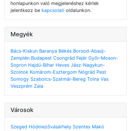
honlapunkon való megjelenéshez kérlek
jelentkezz be
kapcsolati
oldalunkon.
Megyék
Bács-Kiskun
Baranya
Békés
Borsod-Abaúj-
Zemplén
Budapest
Csongrád
Fejér
Győr-Moson-
Sopron
Hajdú-Bihar
Heves
Jász-Nagykun-
Szolnok
Komárom-Esztergom
Nógrád
Pest
Somogy
Szabolcs-Szatmár-Bereg
Tolna
Vas
Veszprém
Zala
Városok
Szeged
Hódmezővásárhely
Szentes
Makó