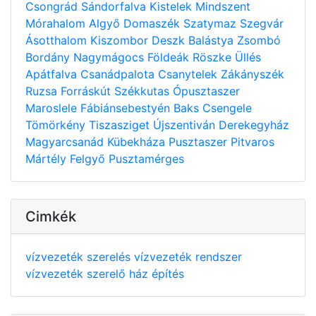
Csongrád
Sándorfalva
Kistelek
Mindszent
Mórahalom
Algyő
Domaszék
Szatymaz
Szegvár
Ásotthalom
Kiszombor
Deszk
Balástya
Zsombó
Bordány
Nagymágocs
Földeák
Röszke
Üllés
Apátfalva
Csanádpalota
Csanytelek
Zákányszék
Ruzsa
Forráskút
Székkutas
Ópusztaszer
Maroslele
Fábiánsebestyén
Baks
Csengele
Tömörkény
Tiszasziget
Újszentiván
Derekegyház
Magyarcsanád
Kübekháza
Pusztaszer
Pitvaros
Mártély
Felgyő
Pusztamérges
Cimkék
vízvezeték szerelés
vízvezeték rendszer
vízvezeték szerelő
ház építés