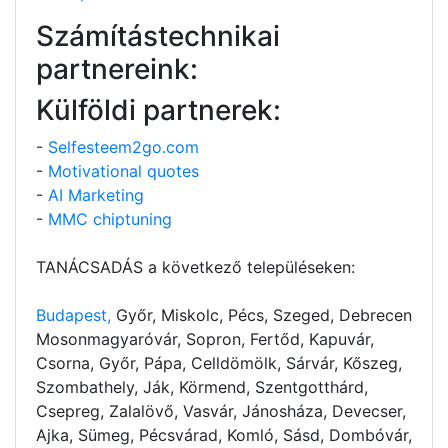
Számítástechnikai
partnereink:
Külföldi partnerek:
-
Selfesteem2go.com
-
Motivational quotes
-
AI Marketing
-
MMC chiptuning
TANÁCSADÁS a következő településeken:
Budapest,
Győr, Miskolc, Pécs, Szeged, Debrecen
Mosonmagyaróvár, Sopron, Fertőd, Kapuvár,
Csorna, Győr, Pápa, Celldömölk, Sárvár, Kőszeg,
Szombathely, Ják, Körmend, Szentgotthárd,
Csepreg, Zalalövő, Vasvár, Jánosháza, Devecser,
Ajka, Sümeg, Pécsvárad, Komló, Sásd, Dombóvár,