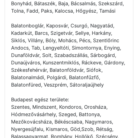
Bonyhád, Bátaszék, Baja, Bácsalmás, Szekszárd,
Tolna, Fadd, Paks, Kalocsa, Hőgyész, Tamási
Balatonboglár, Kaposvár, Csurgó, Nagyatád,
Kadarkút, Barcs, Szigetvár, Sellye, Harkány,
Siklós, Villány, Bóly, Mohács, Pécs, Szentlőrinc
Andocs, Tab, Lengyeltóti, Simontornya, Enying,
Dunaföldvár, Solt, Szabadszállás, Sárbogárd,
Dunaújváros, Kunszentmiklós, Ráckeve, Gárdony,
Székesfehérvár, Balatonföldvár, Siófok,
Balatonalmádi, Polgárdi, Balatonfűzfő,
Balatonfüred, Veszprém, Sátoraljaújhely
Budapest egész területe:
Szentes, Mindszent, Kondoros, Orosháza,
Hódmezővásárhely, Szeged, Battonya,
Mezőkovácsháza, Békéscsaba, Nagymaros,
Nyergesújfalu, Kismaros, Göd,Szob, Rétság,
Balassagyarmat, Romhány, Hollókő, Szécsény,