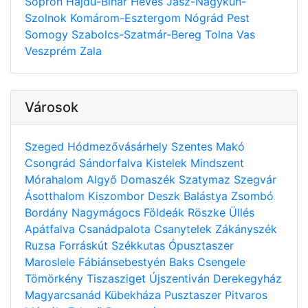
Sopron
Hajdú-Bihar
Heves
Jász-Nagykun-
Szolnok
Komárom-Esztergom
Nógrád
Pest
Somogy
Szabolcs-Szatmár-Bereg
Tolna
Vas
Veszprém
Zala
Városok
Szeged
Hódmezővásárhely
Szentes
Makó
Csongrád
Sándorfalva
Kistelek
Mindszent
Mórahalom
Algyő
Domaszék
Szatymaz
Szegvár
Ásotthalom
Kiszombor
Deszk
Balástya
Zsombó
Bordány
Nagymágocs
Földeák
Röszke
Üllés
Apátfalva
Csanádpalota
Csanytelek
Zákányszék
Ruzsa
Forráskút
Székkutas
Ópusztaszer
Maroslele
Fábiánsebestyén
Baks
Csengele
Tömörkény
Tiszasziget
Újszentiván
Derekegyház
Magyarcsanád
Kübekháza
Pusztaszer
Pitvaros