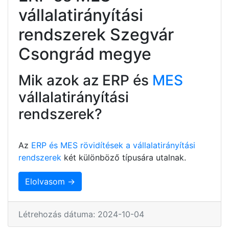
vállalatirányítási
rendszerek Szegvár
Csongrád megye
Mik azok az ERP és
MES
vállalatirányítási
rendszerek?
Az
ERP és MES rövidítések a vállalatirányítási
rendszerek
két különböző típusára utalnak.
Elolvasom →
Létrehozás dátuma: 2024-10-04