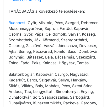
TANÁCSADÁS a következő településeken:
Budapest,
Győr, Miskolc, Pécs, Szeged, Debrecen
Mosonmagyaróvár, Sopron, Fertőd, Kapuvár,
Csorna, Győr, Pápa, Celldömölk, Sárvár, Kőszeg,
Szombathely, Ják, Körmend, Szentgotthárd,
Csepreg, Zalalövő, Vasvár, Jánosháza, Devecser,
Ajka, Sümeg, Pécsvárad, Komló, Sásd, Dombóvár,
Bonyhád, Bátaszék, Baja, Bácsalmás, Szekszárd,
Tolna, Fadd, Paks, Kalocsa, Hőgyész, Tamási
Balatonboglár, Kaposvár, Csurgó, Nagyatád,
Kadarkút, Barcs, Szigetvár, Sellye, Harkány,
Siklós, Villány, Bóly, Mohács, Pécs, Szentlőrinc
Andocs, Tab, Lengyeltóti, Simontornya, Enying,
Dunaföldvár, Solt, Szabadszállás, Sárbogárd,
Dunaújváros, Kunszentmiklós, Ráckeve, Gárdony,