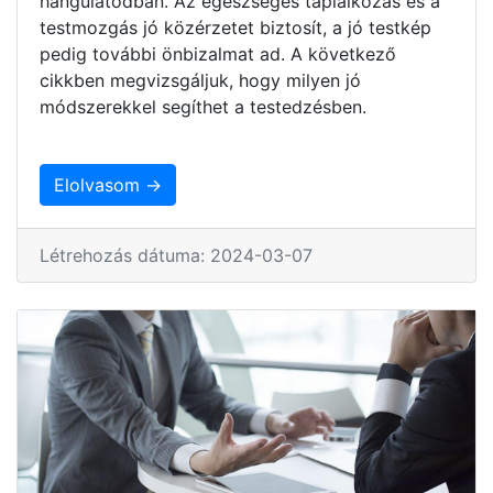
hangulatodban. Az egészséges táplálkozás és a
testmozgás jó közérzetet biztosít, a jó testkép
pedig további önbizalmat ad. A következő
cikkben megvizsgáljuk, hogy milyen jó
módszerekkel segíthet a testedzésben.
Elolvasom →
Létrehozás dátuma: 2024-03-07