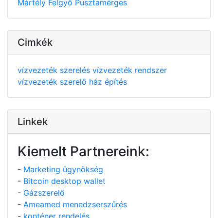
Mártély
Felgyő
Pusztamérges
Cimkék
vízvezeték szerelés
vízvezeték rendszer
vízvezeték szerelő
ház építés
Linkek
Kiemelt Partnereink:
-
Marketing ügynökség
-
Bitcoin desktop wallet
-
Gázszerelő
-
Ameamed menedzserszűrés
-
konténer rendelés