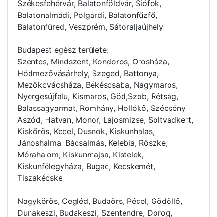
Székesfehérvár, Balatonföldvár, Siófok,
Balatonalmádi, Polgárdi, Balatonfűzfő,
Balatonfüred, Veszprém, Sátoraljaújhely
Budapest egész területe:
Szentes, Mindszent, Kondoros, Orosháza,
Hódmezővásárhely, Szeged, Battonya,
Mezőkovácsháza, Békéscsaba, Nagymaros,
Nyergesújfalu, Kismaros, Göd,Szob, Rétság,
Balassagyarmat, Romhány, Hollókő, Szécsény,
Aszód, Hatvan, Monor, Lajosmizse, Soltvadkert,
Kiskőrös, Kecel, Dusnok, Kiskunhalas,
Jánoshalma, Bácsalmás, Kelebia, Röszke,
Mórahalom, Kiskunmajsa, Kistelek,
Kiskunfélegyháza, Bugac, Kecskemét,
Tiszakécske
Nagykörös, Cegléd, Budaörs, Pécel, Gödöllő,
Dunakeszi, Budakeszi, Szentendre, Dorog,