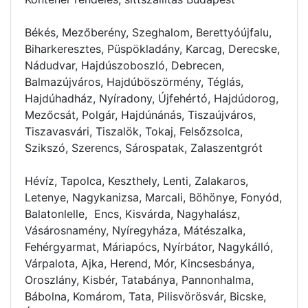
Békés, Mezőberény, Szeghalom, Berettyóújfalu,
Biharkeresztes, Püspökladány, Karcag, Derecske,
Nádudvar, Hajdúszoboszló, Debrecen,
Balmazújváros, Hajdúböszörmény, Téglás,
Hajdúhadház, Nyíradony, Újfehértó, Hajdúdorog,
Mezőcsát, Polgár, Hajdúnánás, Tiszaújváros,
Tiszavasvári, Tiszalök, Tokaj, Felsőzsolca,
Szikszó, Szerencs, Sárospatak, Zalaszentgrót
Hévíz, Tapolca, Keszthely, Lenti, Zalakaros,
Letenye, Nagykanizsa, Marcali, Böhönye, Fonyód,
Balatonlelle, Encs, Kisvárda, Nagyhalász,
Vásárosnamény, Nyíregyháza, Mátészalka,
Fehérgyarmat, Máriapócs, Nyírbátor, Nagykálló,
Várpalota, Ajka, Herend, Mór, Kincsesbánya,
Oroszlány, Kisbér, Tatabánya, Pannonhalma,
Bábolna, Komárom, Tata, Pilisvörösvár, Bicske,