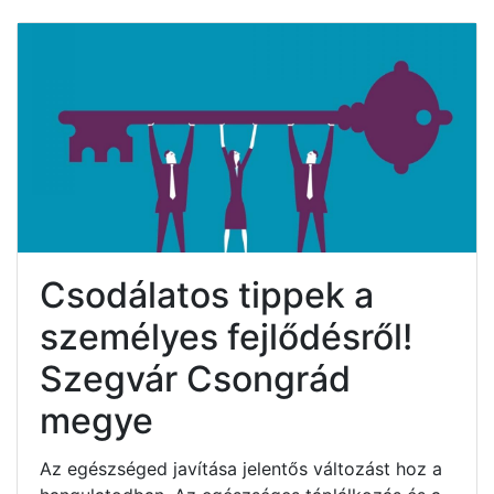
Csodálatos tippek a
személyes fejlődésről!
Szegvár Csongrád
megye
Az egészséged javítása jelentős változást hoz a