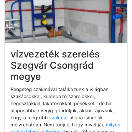
vízvezeték szerelés
Szegvár Csongrád
megye
Rengeteg szakmával találkozunk a világban:
szakácsokkal, különböző szerelőkkel,
hegesztőkkel, lakatosokkal, pékekkel... de ha
alaposabban végig gondoljuk, akkor rájövünk,
hogy a megtöbb
szakmát
aligha ismerjük
mélyrehatóan. Nem tudjuk, hogy mivel jár,
milyen
szakértelem szükséges
hozzá, sőt, sokszor az