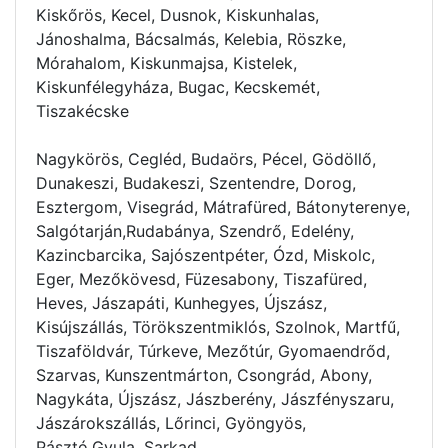
Kiskőrös, Kecel, Dusnok, Kiskunhalas,
Jánoshalma, Bácsalmás, Kelebia, Röszke,
Mórahalom, Kiskunmajsa, Kistelek,
Kiskunfélegyháza, Bugac, Kecskemét,
Tiszakécske
Nagykörös, Cegléd, Budaörs, Pécel, Gödöllő,
Dunakeszi, Budakeszi, Szentendre, Dorog,
Esztergom, Visegrád, Mátrafüred, Bátonyterenye,
Salgótarján,Rudabánya, Szendrő, Edelény,
Kazincbarcika, Sajószentpéter, Ózd, Miskolc,
Eger, Mezőkövesd, Füzesabony, Tiszafüred,
Heves, Jászapáti, Kunhegyes, Újszász,
Kisújszállás, Törökszentmiklós, Szolnok, Martfű,
Tiszaföldvár, Túrkeve, Mezőtúr, Gyomaendrőd,
Szarvas, Kunszentmárton, Csongrád, Abony,
Nagykáta, Újszász, Jászberény, Jászfényszaru,
Jászárokszállás, Lőrinci, Gyöngyös,
Pásztó,Gyula, Sarkad