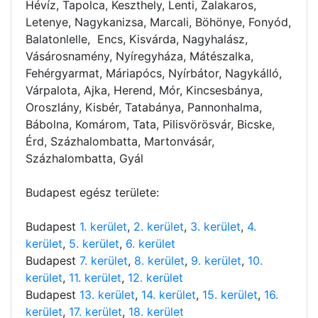
Hévíz, Tapolca, Keszthely, Lenti, Zalakaros,
Letenye, Nagykanizsa, Marcali, Böhönye, Fonyód,
Balatonlelle, Encs, Kisvárda, Nagyhalász,
Vásárosnamény, Nyíregyháza, Mátészalka,
Fehérgyarmat, Máriapócs, Nyírbátor, Nagykálló,
Várpalota, Ajka, Herend, Mór, Kincsesbánya,
Oroszlány, Kisbér, Tatabánya, Pannonhalma,
Bábolna, Komárom, Tata, Pilisvörösvár, Bicske,
Érd, Százhalombatta, Martonvásár,
Százhalombatta, Gyál
Budapest egész területe:
Budapest
1. kerület
,
2. kerület
,
3. kerület
,
4.
kerület
,
5. kerület
,
6. kerület
Budapest
7. kerület
,
8. kerület
,
9. kerület
,
10.
kerület
,
11. kerület
,
12. kerület
Budapest
13. kerület
,
14. kerület
,
15. kerület
,
16.
kerület
,
17. kerület
,
18. kerület