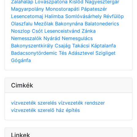
Zalahaláp
Lovászpatona
Kislőd
Nagyesztergár
Magyarpolány
Monostorapáti
Pápateszér
Lesencetomaj
Halimba
Somlóvásárhely
Révfülöp
Olaszfalu
Mezőlak
Bakonynána
Balatonederics
Noszlop
Csót
Lesenceistvánd
Zánka
Nemesszalók
Nyárád
Nemesgulács
Bakonyszentkirály
Csajág
Takácsi
Káptalanfa
Badacsonytördemic
Tés
Adásztevel
Szigliget
Gógánfa
Cimkék
vízvezeték szerelés
vízvezeték rendszer
vízvezeték szerelő
ház építés
Linkek