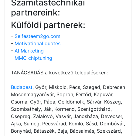
Számítástechnikai
partnereink:
Külföldi partnerek:
-
Selfesteem2go.com
-
Motivational quotes
-
AI Marketing
-
MMC chiptuning
TANÁCSADÁS a következő településeken:
Budapest,
Győr, Miskolc, Pécs, Szeged, Debrecen
Mosonmagyaróvár, Sopron, Fertőd, Kapuvár,
Csorna, Győr, Pápa, Celldömölk, Sárvár, Kőszeg,
Szombathely, Ják, Körmend, Szentgotthárd,
Csepreg, Zalalövő, Vasvár, Jánosháza, Devecser,
Ajka, Sümeg, Pécsvárad, Komló, Sásd, Dombóvár,
Bonyhád, Bátaszék, Baja, Bácsalmás, Szekszárd,