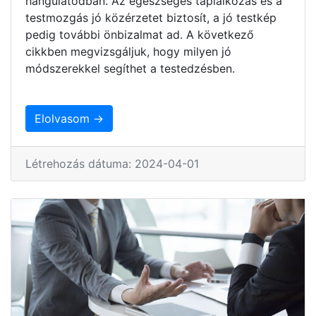
hangulatodban. Az egészséges táplálkozás és a
testmozgás jó közérzetet biztosít, a jó testkép
pedig további önbizalmat ad. A következő
cikkben megvizsgáljuk, hogy milyen jó
módszerekkel segíthet a testedzésben.
Elolvasom →
Létrehozás dátuma: 2024-04-01