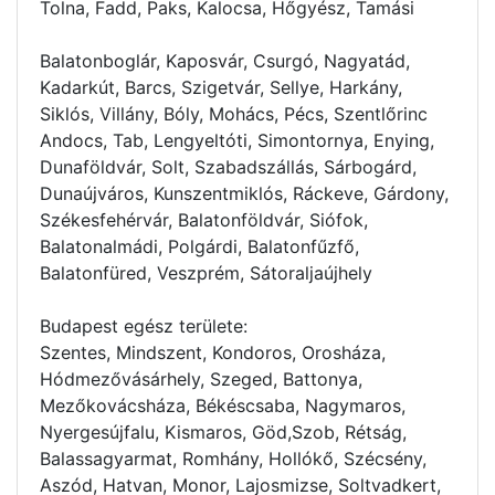
Tolna, Fadd, Paks, Kalocsa, Hőgyész, Tamási
Balatonboglár, Kaposvár, Csurgó, Nagyatád,
Kadarkút, Barcs, Szigetvár, Sellye, Harkány,
Siklós, Villány, Bóly, Mohács, Pécs, Szentlőrinc
Andocs, Tab, Lengyeltóti, Simontornya, Enying,
Dunaföldvár, Solt, Szabadszállás, Sárbogárd,
Dunaújváros, Kunszentmiklós, Ráckeve, Gárdony,
Székesfehérvár, Balatonföldvár, Siófok,
Balatonalmádi, Polgárdi, Balatonfűzfő,
Balatonfüred, Veszprém, Sátoraljaújhely
Budapest egész területe:
Szentes, Mindszent, Kondoros, Orosháza,
Hódmezővásárhely, Szeged, Battonya,
Mezőkovácsháza, Békéscsaba, Nagymaros,
Nyergesújfalu, Kismaros, Göd,Szob, Rétság,
Balassagyarmat, Romhány, Hollókő, Szécsény,
Aszód, Hatvan, Monor, Lajosmizse, Soltvadkert,