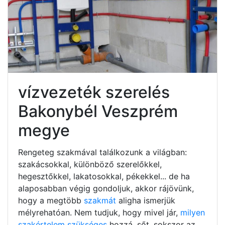
vízvezeték szerelés
Bakonybél Veszprém
megye
Rengeteg szakmával találkozunk a világban:
szakácsokkal, különböző szerelőkkel,
hegesztőkkel, lakatosokkal, pékekkel... de ha
alaposabban végig gondoljuk, akkor rájövünk,
hogy a megtöbb
szakmát
aligha ismerjük
mélyrehatóan. Nem tudjuk, hogy mivel jár,
milyen
szakértelem szükséges
hozzá, sőt, sokszor az