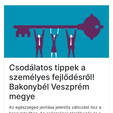
Csodálatos tippek a
személyes fejlődésről!
Bakonybél Veszprém
megye
Az egészséged javítása jelentős változást hoz a