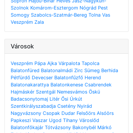
Sopron
Hajdú-Bihar
Heves
Jász-Nagykun-
Szolnok
Komárom-Esztergom
Nógrád
Pest
Somogy
Szabolcs-Szatmár-Bereg
Tolna
Vas
Veszprém
Zala
Városok
Veszprém
Pápa
Ajka
Várpalota
Tapolca
Balatonfüred
Balatonalmádi
Zirc
Sümeg
Berhida
Pétfürdő
Devecser
Balatonfűzfő
Herend
Balatonakarattya
Balatonkenese
Csabrendek
Hajmáskér
Szentgál
Nemesvámos
Öskü
Badacsonytomaj
Litér
Ősi
Úrkút
Szentkirályszabadja
Csetény
Nyirád
Nagyvázsony
Csopak
Dudar
Felsőörs
Alsóörs
Papkeszi
Vaszar
Ugod
Tihany
Városlőd
Balatonfőkajár
Tótvázsony
Bakonybél
Márkó