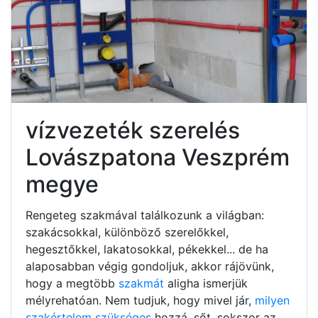
vízvezeték szerelés
Lovászpatona Veszprém
megye
Rengeteg szakmával találkozunk a világban:
szakácsokkal, különböző szerelőkkel,
hegesztőkkel, lakatosokkal, pékekkel... de ha
alaposabban végig gondoljuk, akkor rájövünk,
hogy a megtöbb
szakmát
aligha ismerjük
mélyrehatóan. Nem tudjuk, hogy mivel jár,
milyen
szakértelem szükséges
hozzá, sőt, sokszor az