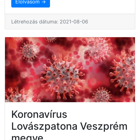
Elolvasom →
Létrehozás dátuma: 2021-08-06
Koronavírus
Lovászpatona Veszprém
megye