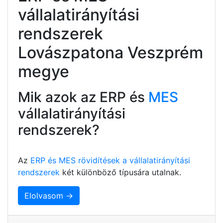
vállalatirányítási
rendszerek
Lovászpatona Veszprém
megye
Mik azok az ERP és
MES
vállalatirányítási
rendszerek?
Az
ERP és MES rövidítések a vállalatirányítási
rendszerek
két különböző típusára utalnak.
Elolvasom →