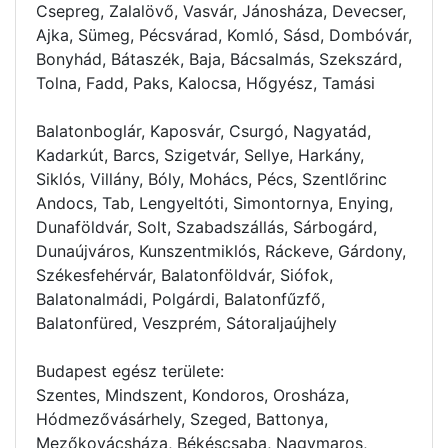
Csepreg, Zalalövő, Vasvár, Jánosháza, Devecser,
Ajka, Sümeg, Pécsvárad, Komló, Sásd, Dombóvár,
Bonyhád, Bátaszék, Baja, Bácsalmás, Szekszárd,
Tolna, Fadd, Paks, Kalocsa, Hőgyész, Tamási
Balatonboglár, Kaposvár, Csurgó, Nagyatád,
Kadarkút, Barcs, Szigetvár, Sellye, Harkány,
Siklós, Villány, Bóly, Mohács, Pécs, Szentlőrinc
Andocs, Tab, Lengyeltóti, Simontornya, Enying,
Dunaföldvár, Solt, Szabadszállás, Sárbogárd,
Dunaújváros, Kunszentmiklós, Ráckeve, Gárdony,
Székesfehérvár, Balatonföldvár, Siófok,
Balatonalmádi, Polgárdi, Balatonfűzfő,
Balatonfüred, Veszprém, Sátoraljaújhely
Budapest egész területe:
Szentes, Mindszent, Kondoros, Orosháza,
Hódmezővásárhely, Szeged, Battonya,
Mezőkovácsháza, Békéscsaba, Nagymaros,