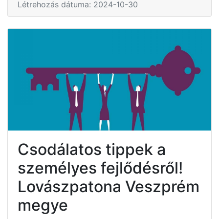
Létrehozás dátuma: 2024-10-30
Csodálatos tippek a
személyes fejlődésről!
Lovászpatona Veszprém
megye