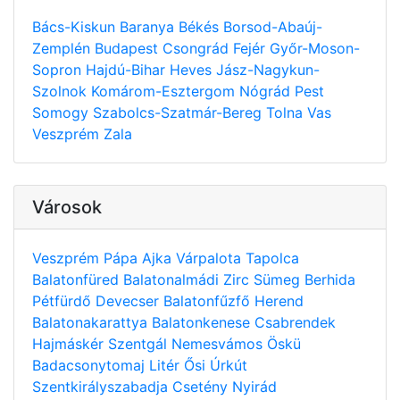
Bács-Kiskun
Baranya
Békés
Borsod-Abaúj-
Zemplén
Budapest
Csongrád
Fejér
Győr-Moson-
Sopron
Hajdú-Bihar
Heves
Jász-Nagykun-
Szolnok
Komárom-Esztergom
Nógrád
Pest
Somogy
Szabolcs-Szatmár-Bereg
Tolna
Vas
Veszprém
Zala
Városok
Veszprém
Pápa
Ajka
Várpalota
Tapolca
Balatonfüred
Balatonalmádi
Zirc
Sümeg
Berhida
Pétfürdő
Devecser
Balatonfűzfő
Herend
Balatonakarattya
Balatonkenese
Csabrendek
Hajmáskér
Szentgál
Nemesvámos
Öskü
Badacsonytomaj
Litér
Ősi
Úrkút
Szentkirályszabadja
Csetény
Nyirád