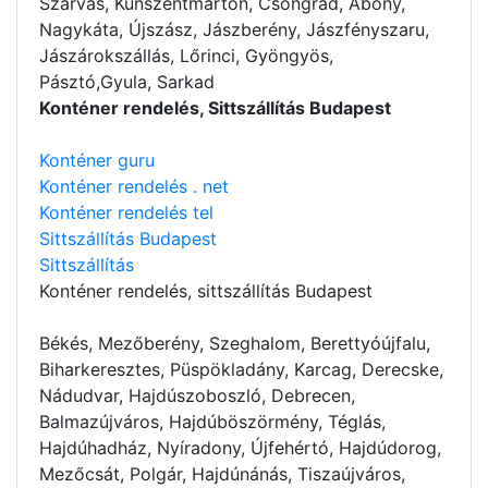
Szarvas, Kunszentmárton, Csongrád, Abony,
Nagykáta, Újszász, Jászberény, Jászfényszaru,
Jászárokszállás, Lőrinci, Gyöngyös,
Pásztó,Gyula, Sarkad
Konténer rendelés, Sittszállítás Budapest
Konténer guru
Konténer rendelés . net
Konténer rendelés tel
Sittszállítás Budapest
Sittszállítás
Konténer rendelés
, sittszállítás Budapest
Békés, Mezőberény, Szeghalom, Berettyóújfalu,
Biharkeresztes, Püspökladány, Karcag, Derecske,
Nádudvar, Hajdúszoboszló, Debrecen,
Balmazújváros, Hajdúböszörmény, Téglás,
Hajdúhadház, Nyíradony, Újfehértó, Hajdúdorog,
Mezőcsát, Polgár, Hajdúnánás, Tiszaújváros,