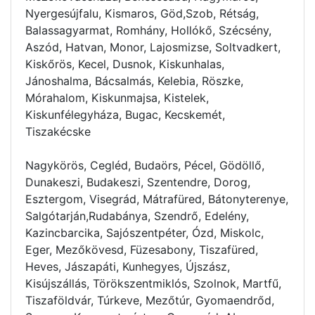
Nyergesújfalu, Kismaros, Göd,Szob, Rétság,
Balassagyarmat, Romhány, Hollókő, Szécsény,
Aszód, Hatvan, Monor, Lajosmizse, Soltvadkert,
Kiskőrös, Kecel, Dusnok, Kiskunhalas,
Jánoshalma, Bácsalmás, Kelebia, Röszke,
Mórahalom, Kiskunmajsa, Kistelek,
Kiskunfélegyháza, Bugac, Kecskemét,
Tiszakécske
Nagykörös, Cegléd, Budaörs, Pécel, Gödöllő,
Dunakeszi, Budakeszi, Szentendre, Dorog,
Esztergom, Visegrád, Mátrafüred, Bátonyterenye,
Salgótarján,Rudabánya, Szendrő, Edelény,
Kazincbarcika, Sajószentpéter, Ózd, Miskolc,
Eger, Mezőkövesd, Füzesabony, Tiszafüred,
Heves, Jászapáti, Kunhegyes, Újszász,
Kisújszállás, Törökszentmiklós, Szolnok, Martfű,
Tiszaföldvár, Túrkeve, Mezőtúr, Gyomaendrőd,