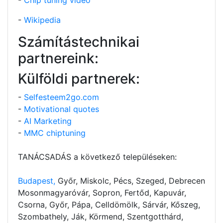
-
Wikipedia
Számítástechnikai
partnereink:
Külföldi partnerek:
-
Selfesteem2go.com
-
Motivational quotes
-
AI Marketing
-
MMC chiptuning
TANÁCSADÁS a következő településeken:
Budapest,
Győr, Miskolc, Pécs, Szeged, Debrecen
Mosonmagyaróvár, Sopron, Fertőd, Kapuvár,
Csorna, Győr, Pápa, Celldömölk, Sárvár, Kőszeg,
Szombathely, Ják, Körmend, Szentgotthárd,