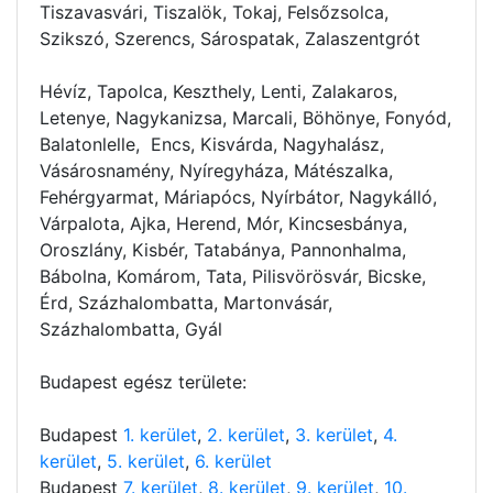
Tiszavasvári, Tiszalök, Tokaj, Felsőzsolca,
Szikszó, Szerencs, Sárospatak, Zalaszentgrót
Hévíz, Tapolca, Keszthely, Lenti, Zalakaros,
Letenye, Nagykanizsa, Marcali, Böhönye, Fonyód,
Balatonlelle, Encs, Kisvárda, Nagyhalász,
Vásárosnamény, Nyíregyháza, Mátészalka,
Fehérgyarmat, Máriapócs, Nyírbátor, Nagykálló,
Várpalota, Ajka, Herend, Mór, Kincsesbánya,
Oroszlány, Kisbér, Tatabánya, Pannonhalma,
Bábolna, Komárom, Tata, Pilisvörösvár, Bicske,
Érd, Százhalombatta, Martonvásár,
Százhalombatta, Gyál
Budapest egész területe:
Budapest
1. kerület
,
2. kerület
,
3. kerület
,
4.
kerület
,
5. kerület
,
6. kerület
Budapest
7. kerület
,
8. kerület
,
9. kerület
,
10.