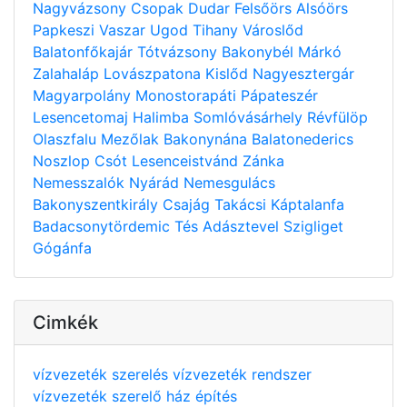
Nagyvázsony
Csopak
Dudar
Felsőörs
Alsóörs
Papkeszi
Vaszar
Ugod
Tihany
Városlőd
Balatonfőkajár
Tótvázsony
Bakonybél
Márkó
Zalahaláp
Lovászpatona
Kislőd
Nagyesztergár
Magyarpolány
Monostorapáti
Pápateszér
Lesencetomaj
Halimba
Somlóvásárhely
Révfülöp
Olaszfalu
Mezőlak
Bakonynána
Balatonederics
Noszlop
Csót
Lesenceistvánd
Zánka
Nemesszalók
Nyárád
Nemesgulács
Bakonyszentkirály
Csajág
Takácsi
Káptalanfa
Badacsonytördemic
Tés
Adásztevel
Szigliget
Gógánfa
Cimkék
vízvezeték szerelés
vízvezeték rendszer
vízvezeték szerelő
ház építés