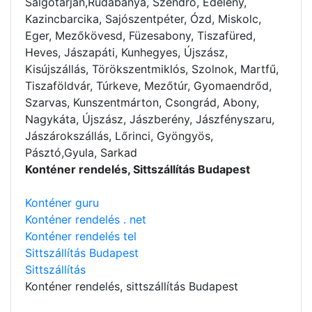
Salgótarján,Rudabánya, Szendrő, Edelény,
Kazincbarcika, Sajószentpéter, Ózd, Miskolc,
Eger, Mezőkövesd, Füzesabony, Tiszafüred,
Heves, Jászapáti, Kunhegyes, Újszász,
Kisújszállás, Törökszentmiklós, Szolnok, Martfű,
Tiszaföldvár, Túrkeve, Mezőtúr, Gyomaendrőd,
Szarvas, Kunszentmárton, Csongrád, Abony,
Nagykáta, Újszász, Jászberény, Jászfényszaru,
Jászárokszállás, Lőrinci, Gyöngyös,
Pásztó,Gyula, Sarkad
Konténer rendelés, Sittszállítás Budapest
Konténer guru
Konténer rendelés . net
Konténer rendelés tel
Sittszállítás Budapest
Sittszállítás
Konténer rendelés
, sittszállítás Budapest