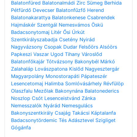
Balatonfüred
Balatonalmádi
Zirc
Sümeg
Berhida
Pétfürdő
Devecser
Balatonfűzfő
Herend
Balatonakarattya
Balatonkenese
Csabrendek
Hajmáskér
Szentgál
Nemesvámos
Öskü
Badacsonytomaj
Litér
Ősi
Úrkút
Szentkirályszabadja
Csetény
Nyirád
Nagyvázsony
Csopak
Dudar
Felsőörs
Alsóörs
Papkeszi
Vaszar
Ugod
Tihany
Városlőd
Balatonfőkajár
Tótvázsony
Bakonybél
Márkó
Zalahaláp
Lovászpatona
Kislőd
Nagyesztergár
Magyarpolány
Monostorapáti
Pápateszér
Lesencetomaj
Halimba
Somlóvásárhely
Révfülöp
Olaszfalu
Mezőlak
Bakonynána
Balatonederics
Noszlop
Csót
Lesenceistvánd
Zánka
Nemesszalók
Nyárád
Nemesgulács
Bakonyszentkirály
Csajág
Takácsi
Káptalanfa
Badacsonytördemic
Tés
Adásztevel
Szigliget
Gógánfa