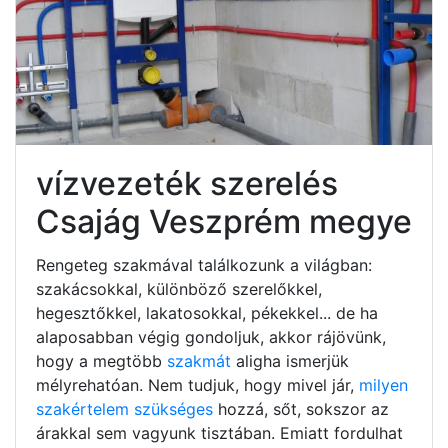
vízvezeték szerelés
Csajág Veszprém megye
Rengeteg szakmával találkozunk a világban:
szakácsokkal, különböző szerelőkkel,
hegesztőkkel, lakatosokkal, pékekkel... de ha
alaposabban végig gondoljuk, akkor rájövünk,
hogy a megtöbb
szakmát
aligha ismerjük
mélyrehatóan. Nem tudjuk, hogy mivel jár,
milyen
szakértelem szükséges
hozzá, sőt, sokszor az
árakkal sem vagyunk tisztában. Emiatt fordulhat