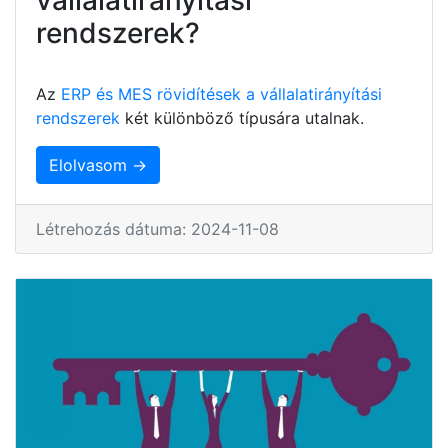
rendszerek?
Az
ERP és MES rövidítések a vállalatirányítási
rendszerek
két különböző típusára utalnak.
Elolvasom →
Létrehozás dátuma: 2024-11-08