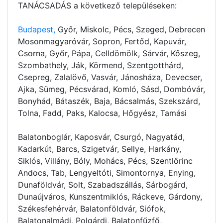
TANÁCSADÁS a következő településeken:
Budapest,
Győr, Miskolc, Pécs, Szeged, Debrecen
Mosonmagyaróvár, Sopron, Fertőd, Kapuvár,
Csorna, Győr, Pápa, Celldömölk, Sárvár, Kőszeg,
Szombathely, Ják, Körmend, Szentgotthárd,
Csepreg, Zalalövő, Vasvár, Jánosháza, Devecser,
Ajka, Sümeg, Pécsvárad, Komló, Sásd, Dombóvár,
Bonyhád, Bátaszék, Baja, Bácsalmás, Szekszárd,
Tolna, Fadd, Paks, Kalocsa, Hőgyész, Tamási
Balatonboglár, Kaposvár, Csurgó, Nagyatád,
Kadarkút, Barcs, Szigetvár, Sellye, Harkány,
Siklós, Villány, Bóly, Mohács, Pécs, Szentlőrinc
Andocs, Tab, Lengyeltóti, Simontornya, Enying,
Dunaföldvár, Solt, Szabadszállás, Sárbogárd,
Dunaújváros, Kunszentmiklós, Ráckeve, Gárdony,
Székesfehérvár, Balatonföldvár, Siófok,
Balatonalmádi, Polgárdi, Balatonfűzfő,