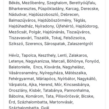
Békés, Mezőberény, Szeghalom, Berettyóújfalu,
Biharkeresztes, Püspökladány, Karcag, Derecske,
Nádudvar, Hajdúszoboszló, Debrecen,
Balmazújváros, Hajdúböszörmény, Téglás,
Hajdúhadház, Nyíradony, Újfehértó, Hajdúdorog,
Mezőcsát, Polgár, Hajdúnánás, Tiszaújváros,
Tiszavasvári, Tiszalök, Tokaj, Felsőzsolca,
Szikszó, Szerencs, Sárospatak, Zalaszentgrót
Hévíz, Tapolca, Keszthely, Lenti, Zalakaros,
Letenye, Nagykanizsa, Marcali, Böhönye, Fonyód,
Balatonlelle, Encs, Kisvárda, Nagyhalász,
Vásárosnamény, Nyíregyháza, Mátészalka,
Fehérgyarmat, Máriapócs, Nyírbátor, Nagykálló,
Várpalota, Ajka, Herend, Mór, Kincsesbánya,
Oroszlány, Kisbér, Tatabánya, Pannonhalma,
Bábolna, Komárom, Tata, Pilisvörösvár, Bicske,
Érd, Százhalombatta, Martonvásár,
Százhalombatta, Gyál