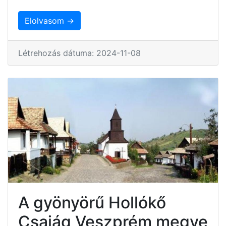
Elolvasom →
Létrehozás dátuma: 2024-11-08
A gyönyörű Hollókő
Csajág Veszprém megye