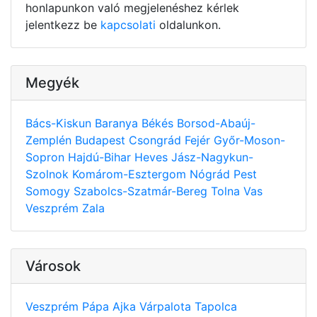
honlapunkon való megjelenéshez kérlek
jelentkezz be
kapcsolati
oldalunkon.
Megyék
Bács-Kiskun
Baranya
Békés
Borsod-Abaúj-
Zemplén
Budapest
Csongrád
Fejér
Győr-Moson-
Sopron
Hajdú-Bihar
Heves
Jász-Nagykun-
Szolnok
Komárom-Esztergom
Nógrád
Pest
Somogy
Szabolcs-Szatmár-Bereg
Tolna
Vas
Veszprém
Zala
Városok
Veszprém
Pápa
Ajka
Várpalota
Tapolca