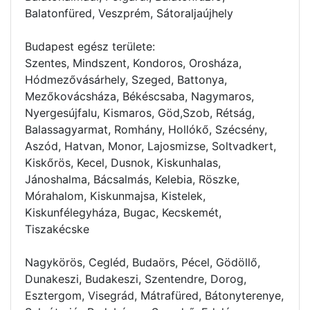
Balatonfüred, Veszprém, Sátoraljaújhely
Budapest egész területe:
Szentes, Mindszent, Kondoros, Orosháza,
Hódmezővásárhely, Szeged, Battonya,
Mezőkovácsháza, Békéscsaba, Nagymaros,
Nyergesújfalu, Kismaros, Göd,Szob, Rétság,
Balassagyarmat, Romhány, Hollókő, Szécsény,
Aszód, Hatvan, Monor, Lajosmizse, Soltvadkert,
Kiskőrös, Kecel, Dusnok, Kiskunhalas,
Jánoshalma, Bácsalmás, Kelebia, Röszke,
Mórahalom, Kiskunmajsa, Kistelek,
Kiskunfélegyháza, Bugac, Kecskemét,
Tiszakécske
Nagykörös, Cegléd, Budaörs, Pécel, Gödöllő,
Dunakeszi, Budakeszi, Szentendre, Dorog,
Esztergom, Visegrád, Mátrafüred, Bátonyterenye,