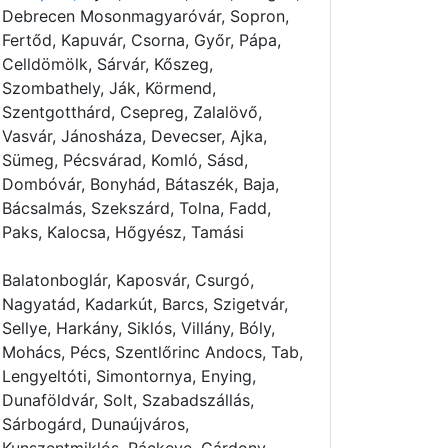
Debrecen Mosonmagyaróvár, Sopron,
Fertőd, Kapuvár, Csorna, Győr, Pápa,
Celldömölk, Sárvár, Kőszeg,
Szombathely, Ják, Körmend,
Szentgotthárd, Csepreg, Zalalövő,
Vasvár, Jánosháza, Devecser, Ajka,
Sümeg, Pécsvárad, Komló, Sásd,
Dombóvár, Bonyhád, Bátaszék, Baja,
Bácsalmás, Szekszárd, Tolna, Fadd,
Paks, Kalocsa, Hőgyész, Tamási
Balatonboglár, Kaposvár, Csurgó,
Nagyatád, Kadarkút, Barcs, Szigetvár,
Sellye, Harkány, Siklós, Villány, Bóly,
Mohács, Pécs, Szentlőrinc Andocs, Tab,
Lengyeltóti, Simontornya, Enying,
Dunaföldvár, Solt, Szabadszállás,
Sárbogárd, Dunaújváros,