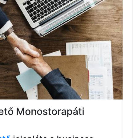
tető Monostorapáti