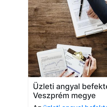
Üzleti angyal befek
Veszprém megye