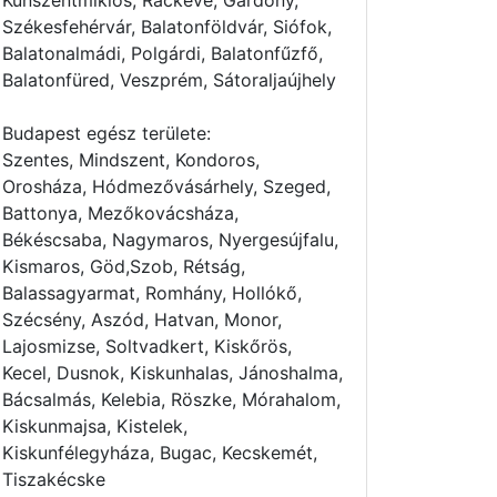
Kunszentmiklós, Ráckeve, Gárdony,
Székesfehérvár, Balatonföldvár, Siófok,
Balatonalmádi, Polgárdi, Balatonfűzfő,
Balatonfüred, Veszprém, Sátoraljaújhely
Budapest egész területe:
Szentes, Mindszent, Kondoros,
Orosháza, Hódmezővásárhely, Szeged,
Battonya, Mezőkovácsháza,
Békéscsaba, Nagymaros, Nyergesújfalu,
Kismaros, Göd,Szob, Rétság,
Balassagyarmat, Romhány, Hollókő,
Szécsény, Aszód, Hatvan, Monor,
Lajosmizse, Soltvadkert, Kiskőrös,
Kecel, Dusnok, Kiskunhalas, Jánoshalma,
Bácsalmás, Kelebia, Röszke, Mórahalom,
Kiskunmajsa, Kistelek,
Kiskunfélegyháza, Bugac, Kecskemét,
Tiszakécske