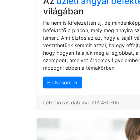
Az
üzleti angyal befekt
világában
Ha nem is kifejezetten új, de mindenkép
befektető a piacon, mely még annyira s
ismert. Ami biztos az az, hogy a saját 
veszíthetünk semmit azzal, ha egy effaj
hogy hogyan találjuk meg a legjobbat, a
szempont, amelyet érdemes figyelembe 
mozogni ebben a témakörben.
Elolvasom →
Létrehozás dátuma: 2024-11-05