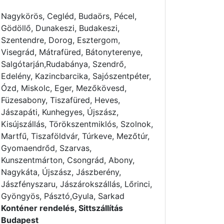
Nagykörös, Cegléd, Budaörs, Pécel,
Gödöllő, Dunakeszi, Budakeszi,
Szentendre, Dorog, Esztergom,
Visegrád, Mátrafüred, Bátonyterenye,
Salgótarján,Rudabánya, Szendrő,
Edelény, Kazincbarcika, Sajószentpéter,
Ózd, Miskolc, Eger, Mezőkövesd,
Füzesabony, Tiszafüred, Heves,
Jászapáti, Kunhegyes, Újszász,
Kisújszállás, Törökszentmiklós, Szolnok,
Martfű, Tiszaföldvár, Túrkeve, Mezőtúr,
Gyomaendrőd, Szarvas,
Kunszentmárton, Csongrád, Abony,
Nagykáta, Újszász, Jászberény,
Jászfényszaru, Jászárokszállás, Lőrinci,
Gyöngyös, Pásztó,Gyula, Sarkad
Konténer rendelés, Sittszállítás
Budapest