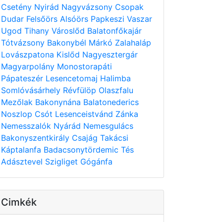
Csetény
Nyirád
Nagyvázsony
Csopak
Dudar
Felsőörs
Alsóörs
Papkeszi
Vaszar
Ugod
Tihany
Városlőd
Balatonfőkajár
Tótvázsony
Bakonybél
Márkó
Zalahaláp
Lovászpatona
Kislőd
Nagyesztergár
Magyarpolány
Monostorapáti
Pápateszér
Lesencetomaj
Halimba
Somlóvásárhely
Révfülöp
Olaszfalu
Mezőlak
Bakonynána
Balatonederics
Noszlop
Csót
Lesenceistvánd
Zánka
Nemesszalók
Nyárád
Nemesgulács
Bakonyszentkirály
Csajág
Takácsi
Káptalanfa
Badacsonytördemic
Tés
Adásztevel
Szigliget
Gógánfa
Cimkék