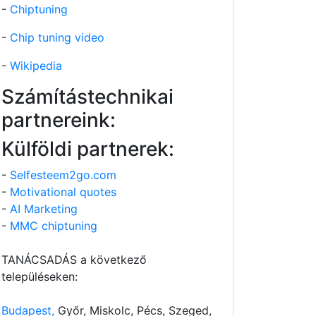
-
Chiptuning
-
Chip tuning video
-
Wikipedia
Számítástechnikai
partnereink:
Külföldi partnerek:
-
Selfesteem2go.com
-
Motivational quotes
-
AI Marketing
-
MMC chiptuning
TANÁCSADÁS a következő
településeken:
Budapest,
Győr, Miskolc, Pécs, Szeged,