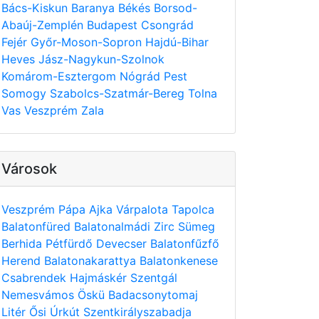
Bács-Kiskun
Baranya
Békés
Borsod-
Abaúj-Zemplén
Budapest
Csongrád
Fejér
Győr-Moson-Sopron
Hajdú-Bihar
Heves
Jász-Nagykun-Szolnok
Komárom-Esztergom
Nógrád
Pest
Somogy
Szabolcs-Szatmár-Bereg
Tolna
Vas
Veszprém
Zala
Városok
Veszprém
Pápa
Ajka
Várpalota
Tapolca
Balatonfüred
Balatonalmádi
Zirc
Sümeg
Berhida
Pétfürdő
Devecser
Balatonfűzfő
Herend
Balatonakarattya
Balatonkenese
Csabrendek
Hajmáskér
Szentgál
Nemesvámos
Öskü
Badacsonytomaj
Litér
Ősi
Úrkút
Szentkirályszabadja