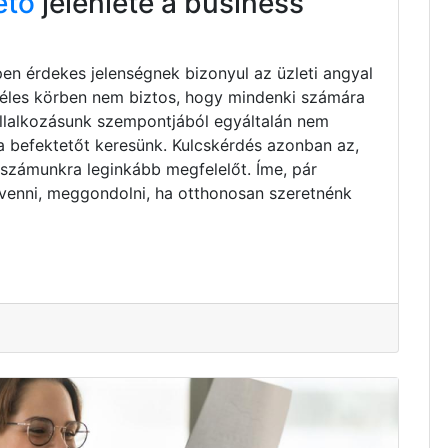
ető
jelenléte a business
pen érdekes jelenségnek bizonyul az üzleti angyal
zéles körben nem biztos, hogy mindenki számára
vállalkozásunk szempontjából egyáltalán nem
ta befektetőt keresünk. Kulcskérdés azonban az,
 számunkra leginkább megfelelőt. Íme, pár
venni, meggondolni, ha otthonosan szeretnénk