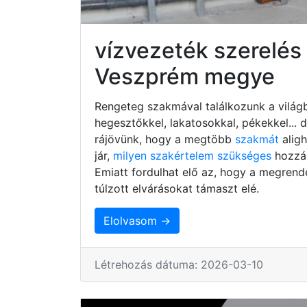
vízvezeték szerelés
Veszprém megye
Rengeteg szakmával találkozunk a világb
hegesztőkkel, lakatosokkal, pékekkel...
rájövünk, hogy a megtöbb
szakmát
alig
jár,
milyen szakértelem szükséges
hozzá,
Emiatt fordulhat elő az, hogy a megrend
túlzott elvárásokat támaszt elé.
Elolvasom →
Létrehozás dátuma: 2026-03-10