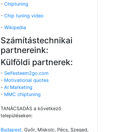
-
Chiptuning
-
Chip tuning video
-
Wikipedia
Számítástechnikai
partnereink:
Külföldi partnerek:
-
Selfesteem2go.com
-
Motivational quotes
-
AI Marketing
-
MMC chiptuning
TANÁCSADÁS a következő
településeken:
Budapest,
Győr, Miskolc, Pécs, Szeged,