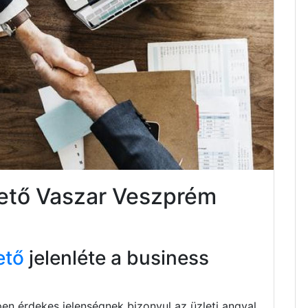
tető Vaszar Veszprém
ető
jelenléte a business
pen érdekes jelenségnek bizonyul az üzleti angyal