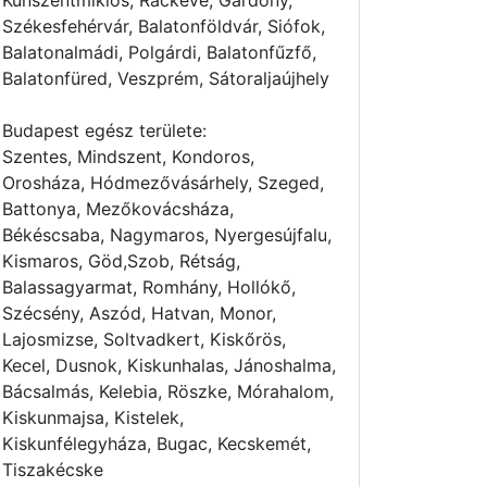
Kunszentmiklós, Ráckeve, Gárdony,
Székesfehérvár, Balatonföldvár, Siófok,
Balatonalmádi, Polgárdi, Balatonfűzfő,
Balatonfüred, Veszprém, Sátoraljaújhely
Budapest egész területe:
Szentes, Mindszent, Kondoros,
Orosháza, Hódmezővásárhely, Szeged,
Battonya, Mezőkovácsháza,
Békéscsaba, Nagymaros, Nyergesújfalu,
Kismaros, Göd,Szob, Rétság,
Balassagyarmat, Romhány, Hollókő,
Szécsény, Aszód, Hatvan, Monor,
Lajosmizse, Soltvadkert, Kiskőrös,
Kecel, Dusnok, Kiskunhalas, Jánoshalma,
Bácsalmás, Kelebia, Röszke, Mórahalom,
Kiskunmajsa, Kistelek,
Kiskunfélegyháza, Bugac, Kecskemét,
Tiszakécske