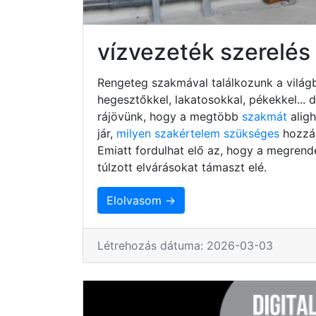
vízvezeték szerelé
Rengeteg szakmával találkozunk a világb
hegesztőkkel, lakatosokkal, pékekkel...
rájövünk, hogy a megtöbb
szakmát
alig
jár,
milyen szakértelem szükséges
hozzá,
Emiatt fordulhat elő az, hogy a megrend
túlzott elvárásokat támaszt elé.
Elolvasom →
Létrehozás dátuma: 2026-03-03