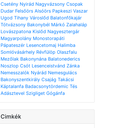
Csetény
Nyirád
Nagyvázsony
Csopak
Dudar
Felsőörs
Alsóörs
Papkeszi
Vaszar
Ugod
Tihany
Városlőd
Balatonfőkajár
Tótvázsony
Bakonybél
Márkó
Zalahaláp
Lovászpatona
Kislőd
Nagyesztergár
Magyarpolány
Monostorapáti
Pápateszér
Lesencetomaj
Halimba
Somlóvásárhely
Révfülöp
Olaszfalu
Mezőlak
Bakonynána
Balatonederics
Noszlop
Csót
Lesenceistvánd
Zánka
Nemesszalók
Nyárád
Nemesgulács
Bakonyszentkirály
Csajág
Takácsi
Káptalanfa
Badacsonytördemic
Tés
Adásztevel
Szigliget
Gógánfa
Cimkék