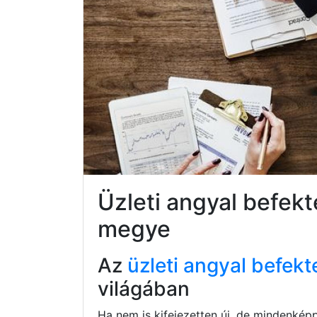
Üzleti angyal befek
megye
Az
üzleti angyal befekt
világában
Ha nem is kifejezetten új, de mindenkép