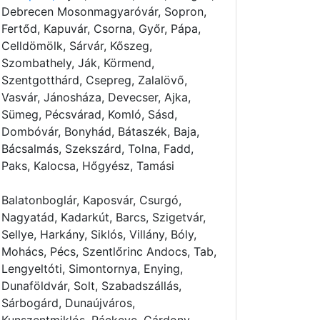
Debrecen Mosonmagyaróvár, Sopron,
Fertőd, Kapuvár, Csorna, Győr, Pápa,
Celldömölk, Sárvár, Kőszeg,
Szombathely, Ják, Körmend,
Szentgotthárd, Csepreg, Zalalövő,
Vasvár, Jánosháza, Devecser, Ajka,
Sümeg, Pécsvárad, Komló, Sásd,
Dombóvár, Bonyhád, Bátaszék, Baja,
Bácsalmás, Szekszárd, Tolna, Fadd,
Paks, Kalocsa, Hőgyész, Tamási
Balatonboglár, Kaposvár, Csurgó,
Nagyatád, Kadarkút, Barcs, Szigetvár,
Sellye, Harkány, Siklós, Villány, Bóly,
Mohács, Pécs, Szentlőrinc Andocs, Tab,
Lengyeltóti, Simontornya, Enying,
Dunaföldvár, Solt, Szabadszállás,
Sárbogárd, Dunaújváros,