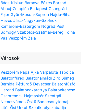
Bács-Kiskun
Baranya
Békés
Borsod-
Abaúj-Zemplén
Budapest
Csongrád
Fejér
Győr-Moson-Sopron
Hajdú-Bihar
Heves
Jász-Nagykun-Szolnok
Komárom-Esztergom
Nógrád
Pest
Somogy
Szabolcs-Szatmár-Bereg
Tolna
Vas
Veszprém
Zala
Városok
Veszprém
Pápa
Ajka
Várpalota
Tapolca
Balatonfüred
Balatonalmádi
Zirc
Sümeg
Berhida
Pétfürdő
Devecser
Balatonfűzfő
Herend
Balatonakarattya
Balatonkenese
Csabrendek
Hajmáskér
Szentgál
Nemesvámos
Öskü
Badacsonytomaj
Litér
Ősi
Úrkút
Szentkirályszabadja