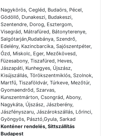
Nagykörös, Cegléd, Budaörs, Pécel,
Gödöllő, Dunakeszi, Budakeszi,
Szentendre, Dorog, Esztergom,
Visegrád, Mátrafüred, Bátonyterenye,
Salgótarján,Rudabánya, Szendrő,
Edelény, Kazincbarcika, Sajószentpéter,
Ózd, Miskolc, Eger, Mezőkövesd,
Füzesabony, Tiszafüred, Heves,
Jászapáti, Kunhegyes, Újszász,
Kisújszállás, Törökszentmiklós, Szolnok,
Martfű, Tiszaföldvár, Túrkeve, Mezőtúr,
Gyomaendrőd, Szarvas,
Kunszentmárton, Csongrád, Abony,
Nagykáta, Újszász, Jászberény,
Jászfényszaru, Jászárokszállás, Lőrinci,
Gyöngyös, Pásztó,Gyula, Sarkad
Konténer rendelés, Sittszállítás
Budapest