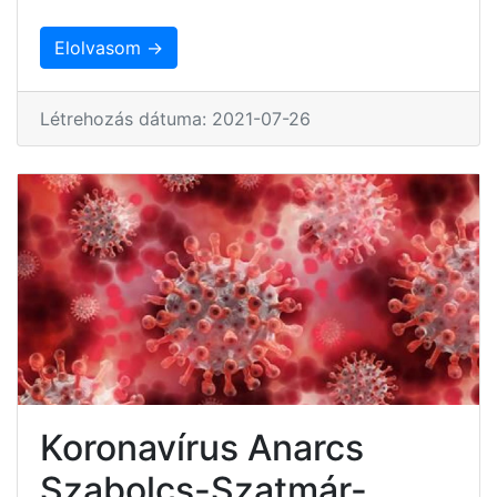
Elolvasom →
Létrehozás dátuma: 2021-07-26
Koronavírus Anarcs
Szabolcs-Szatmár-