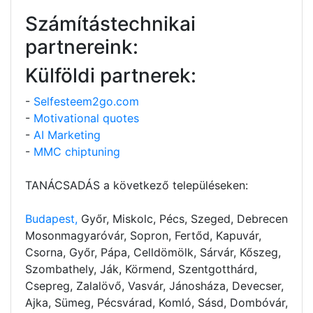
Számítástechnikai
partnereink:
Külföldi partnerek:
-
Selfesteem2go.com
-
Motivational quotes
-
AI Marketing
-
MMC chiptuning
TANÁCSADÁS a következő településeken:
Budapest,
Győr, Miskolc, Pécs, Szeged, Debrecen
Mosonmagyaróvár, Sopron, Fertőd, Kapuvár,
Csorna, Győr, Pápa, Celldömölk, Sárvár, Kőszeg,
Szombathely, Ják, Körmend, Szentgotthárd,
Csepreg, Zalalövő, Vasvár, Jánosháza, Devecser,
Ajka, Sümeg, Pécsvárad, Komló, Sásd, Dombóvár,