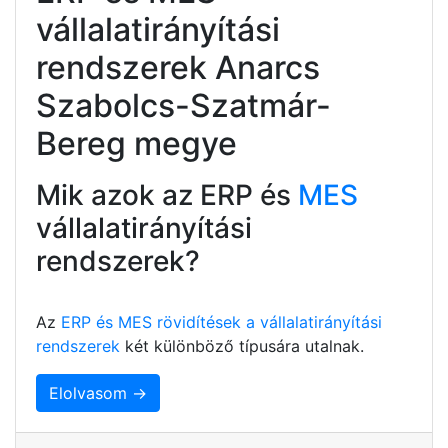
vállalatirányítási
rendszerek Anarcs
Szabolcs-Szatmár-
Bereg megye
Mik azok az ERP és
MES
vállalatirányítási
rendszerek?
Az
ERP és MES rövidítések a vállalatirányítási
rendszerek
két különböző típusára utalnak.
Elolvasom →