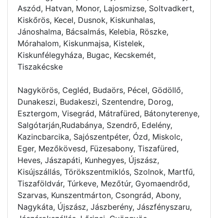
Aszód, Hatvan, Monor, Lajosmizse, Soltvadkert,
Kiskőrös, Kecel, Dusnok, Kiskunhalas,
Jánoshalma, Bácsalmás, Kelebia, Röszke,
Mórahalom, Kiskunmajsa, Kistelek,
Kiskunfélegyháza, Bugac, Kecskemét,
Tiszakécske
Nagykörös, Cegléd, Budaörs, Pécel, Gödöllő,
Dunakeszi, Budakeszi, Szentendre, Dorog,
Esztergom, Visegrád, Mátrafüred, Bátonyterenye,
Salgótarján,Rudabánya, Szendrő, Edelény,
Kazincbarcika, Sajószentpéter, Ózd, Miskolc,
Eger, Mezőkövesd, Füzesabony, Tiszafüred,
Heves, Jászapáti, Kunhegyes, Újszász,
Kisújszállás, Törökszentmiklós, Szolnok, Martfű,
Tiszaföldvár, Túrkeve, Mezőtúr, Gyomaendrőd,
Szarvas, Kunszentmárton, Csongrád, Abony,
Nagykáta, Újszász, Jászberény, Jászfényszaru,