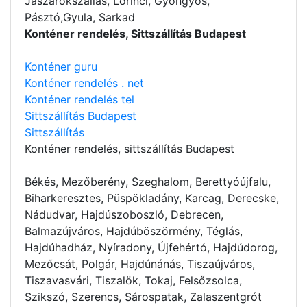
Jászárokszállás, Lőrinci, Gyöngyös,
Pásztó,Gyula, Sarkad
Konténer rendelés, Sittszállítás Budapest
Konténer guru
Konténer rendelés . net
Konténer rendelés tel
Sittszállítás Budapest
Sittszállítás
Konténer rendelés
, sittszállítás Budapest
Békés, Mezőberény, Szeghalom, Berettyóújfalu,
Biharkeresztes, Püspökladány, Karcag, Derecske,
Nádudvar, Hajdúszoboszló, Debrecen,
Balmazújváros, Hajdúböszörmény, Téglás,
Hajdúhadház, Nyíradony, Újfehértó, Hajdúdorog,
Mezőcsát, Polgár, Hajdúnánás, Tiszaújváros,
Tiszavasvári, Tiszalök, Tokaj, Felsőzsolca,
Szikszó, Szerencs, Sárospatak, Zalaszentgrót