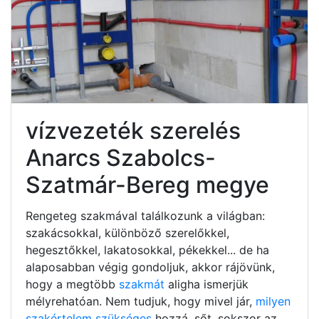
vízvezeték szerelés
Anarcs Szabolcs-
Szatmár-Bereg megye
Rengeteg szakmával találkozunk a világban:
szakácsokkal, különböző szerelőkkel,
hegesztőkkel, lakatosokkal, pékekkel... de ha
alaposabban végig gondoljuk, akkor rájövünk,
hogy a megtöbb
szakmát
aligha ismerjük
mélyrehatóan. Nem tudjuk, hogy mivel jár,
milyen
szakértelem szükséges
hozzá, sőt, sokszor az