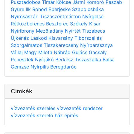
Pusztadobos
Timár
Kölcse
Jármi
Komoró
Paszab
Gyüre
Ilk
Rohod
Eperjeske
Szabolcsbáka
Nyírcsászári
Tiszaszentmárton
Nyírgelse
Rétközberencs
Beszterec
Székely
Kisar
Nyíribrony
Mezőladány
Nyírtét
Tiszabecs
Újkenéz
Laskod
Kisvarsány
Tiborszállás
Szorgalmatos
Tiszakerecseny
Nyírparasznya
Vállaj
Magy
Milota
Nábrád
Gulács
Gacsály
Penészlek
Nyírjákó
Berkesz
Tiszaszalka
Balsa
Gemzse
Nyírpilis
Beregdaróc
Cimkék
vízvezeték szerelés
vízvezeték rendszer
vízvezeték szerelő
ház építés