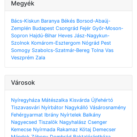
Megyék
Bács-Kiskun
Baranya
Békés
Borsod-Abaúj-
Zemplén
Budapest
Csongrád
Fejér
Győr-Moson-
Sopron
Hajdú-Bihar
Heves
Jász-Nagykun-
Szolnok
Komárom-Esztergom
Nógrád
Pest
Somogy
Szabolcs-Szatmár-Bereg
Tolna
Vas
Veszprém
Zala
Városok
Nyíregyháza
Mátészalka
Kisvárda
Újfehértó
Tiszavasvári
Nyírbátor
Nagykálló
Vásárosnamény
Fehérgyarmat
Ibrány
Nyírtelek
Balkány
Nagyecsed
Tiszalök
Nagyhalász
Csenger
Kemecse
Nyírmada
Rakamaz
Kótaj
Demecser
Mándok
Záhony
Dombrád
Baktalórántháza