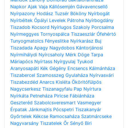
Napkor
Ajak
Vaja
Kállósemjén
Gávavencsellő
Nyírpazony
Hodász
Tuzsér
Bököny
Nyírbogát
Nyírbéltek
Ópályi
Levelek
Pátroha
Nyírbogdány
Tiszadob
Kocsord
Nyírlugos
Szakoly
Porcsalma
Nyírmeggyes
Tornyospálca
Tiszaeszlár
Ófehértó
Tunyogmatolcs
Fényeslitke
Nyírkarász
Buj
Tiszadada
Apagy
Nagydobos
Kántorjánosi
Nyírmihálydi
Nyírcsaholy
Mérk
Döge
Tarpa
Máriapócs
Nyírtass
Nyírgyulaj
Tyukod
Aranyosapáti
Kék
Gégény
Encsencs
Kálmánháza
Tiszabercel
Szamosszeg
Gyulaháza
Nyírvasvári
Tiszabezdéd
Anarcs
Kisléta
Ököritófülpös
Nagycserkesz
Tiszanagyfalu
Pap
Nyírtura
Nyírkáta
Petneháza
Piricse
Fábiánháza
Geszteréd
Szabolcsveresmart
Vasmegyer
Érpatak
Jánkmajtis
Pócspetri
Tiszakanyár
Győrtelek
Kékcse
Ramocsaháza
Szatmárcseke
Nagyvarsány
Tiszatelek
Őr
Sényő
Biri