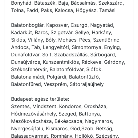
Bonyhád, Bátaszék, Baja, Bácsalmás, Szekszárd,
Tolna, Fadd, Paks, Kalocsa, Hőgyész, Tamási
Balatonboglár, Kaposvár, Csurgó, Nagyatád,
Kadarkút, Barcs, Szigetvár, Sellye, Harkány,
Siklós, Villány, Bóly, Mohács, Pécs, Szentlőrinc
Andocs, Tab, Lengyeltóti, Simontornya, Enying,
Dunaföldvár, Solt, Szabadszállás, Sárbogárd,
Dunaújváros, Kunszentmiklós, Ráckeve, Gárdony,
Székesfehérvár, Balatonföldvár, Siófok,
Balatonalmádi, Polgárdi, Balatonfűzfő,
Balatonfüred, Veszprém, Sátoraljaújhely
Budapest egész területe:
Szentes, Mindszent, Kondoros, Orosháza,
Hódmezővásárhely, Szeged, Battonya,
Mezőkovácsháza, Békéscsaba, Nagymaros,
Nyergesújfalu, Kismaros, Göd,Szob, Rétság,
Balassagyarmat, Romhány, Hollókő, Szécsény,