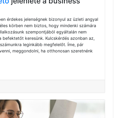
ető
jelenléte a business
pen érdekes jelenségnek bizonyul az üzleti angyal
zéles körben nem biztos, hogy mindenki számára
vállalkozásunk szempontjából egyáltalán nem
ta befektetőt keresünk. Kulcskérdés azonban az,
 számunkra leginkább megfelelőt. Íme, pár
venni, meggondolni, ha otthonosan szeretnénk