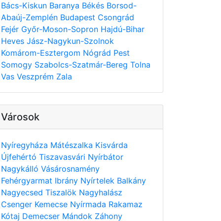
Bács-Kiskun
Baranya
Békés
Borsod-
Abaúj-Zemplén
Budapest
Csongrád
Fejér
Győr-Moson-Sopron
Hajdú-Bihar
Heves
Jász-Nagykun-Szolnok
Komárom-Esztergom
Nógrád
Pest
Somogy
Szabolcs-Szatmár-Bereg
Tolna
Vas
Veszprém
Zala
Városok
Nyíregyháza
Mátészalka
Kisvárda
Újfehértó
Tiszavasvári
Nyírbátor
Nagykálló
Vásárosnamény
Fehérgyarmat
Ibrány
Nyírtelek
Balkány
Nagyecsed
Tiszalök
Nagyhalász
Csenger
Kemecse
Nyírmada
Rakamaz
Kótaj
Demecser
Mándok
Záhony