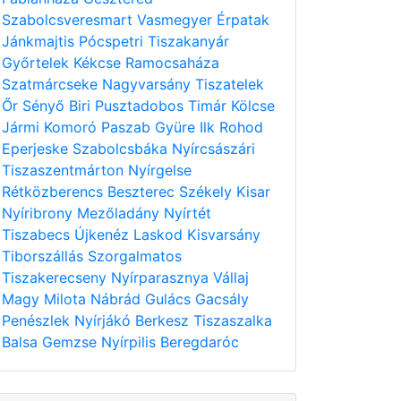
Szabolcsveresmart
Vasmegyer
Érpatak
Jánkmajtis
Pócspetri
Tiszakanyár
Győrtelek
Kékcse
Ramocsaháza
Szatmárcseke
Nagyvarsány
Tiszatelek
Őr
Sényő
Biri
Pusztadobos
Timár
Kölcse
Jármi
Komoró
Paszab
Gyüre
Ilk
Rohod
Eperjeske
Szabolcsbáka
Nyírcsászári
Tiszaszentmárton
Nyírgelse
Rétközberencs
Beszterec
Székely
Kisar
Nyíribrony
Mezőladány
Nyírtét
Tiszabecs
Újkenéz
Laskod
Kisvarsány
Tiborszállás
Szorgalmatos
Tiszakerecseny
Nyírparasznya
Vállaj
Magy
Milota
Nábrád
Gulács
Gacsály
Penészlek
Nyírjákó
Berkesz
Tiszaszalka
Balsa
Gemzse
Nyírpilis
Beregdaróc