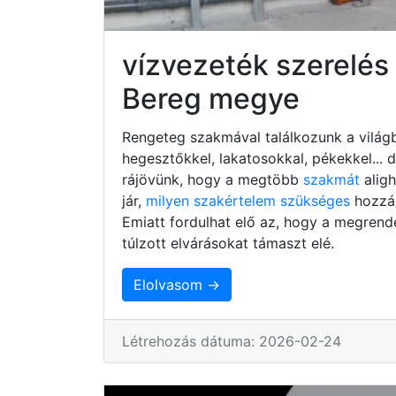
vízvezeték szerelé
Bereg megye
Rengeteg szakmával találkozunk a világb
hegesztőkkel, lakatosokkal, pékekkel...
rájövünk, hogy a megtöbb
szakmát
alig
jár,
milyen szakértelem szükséges
hozzá,
Emiatt fordulhat elő az, hogy a megrend
túlzott elvárásokat támaszt elé.
Elolvasom →
Létrehozás dátuma: 2026-02-24