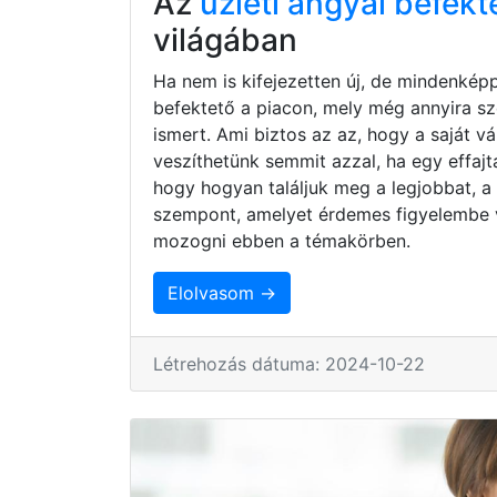
Az
üzleti angyal befekt
világában
Ha nem is kifejezetten új, de mindenkép
befektető a piacon, mely még annyira s
ismert. Ami biztos az az, hogy a saját 
veszíthetünk semmit azzal, ha egy effaj
hogy hogyan találjuk meg a legjobbat, a
szempont, amelyet érdemes figyelembe 
mozogni ebben a témakörben.
Elolvasom →
Létrehozás dátuma: 2024-10-22