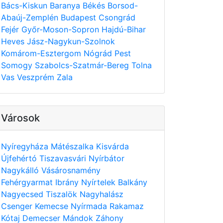
Bács-Kiskun
Baranya
Békés
Borsod-
Abaúj-Zemplén
Budapest
Csongrád
Fejér
Győr-Moson-Sopron
Hajdú-Bihar
Heves
Jász-Nagykun-Szolnok
Komárom-Esztergom
Nógrád
Pest
Somogy
Szabolcs-Szatmár-Bereg
Tolna
Vas
Veszprém
Zala
Városok
Nyíregyháza
Mátészalka
Kisvárda
Újfehértó
Tiszavasvári
Nyírbátor
Nagykálló
Vásárosnamény
Fehérgyarmat
Ibrány
Nyírtelek
Balkány
Nagyecsed
Tiszalök
Nagyhalász
Csenger
Kemecse
Nyírmada
Rakamaz
Kótaj
Demecser
Mándok
Záhony