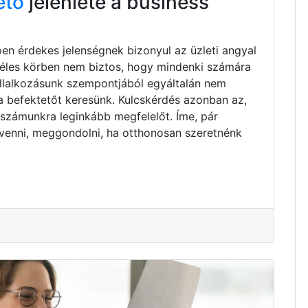
ető
jelenléte a business
pen érdekes jelenségnek bizonyul az üzleti angyal
zéles körben nem biztos, hogy mindenki számára
vállalkozásunk szempontjából egyáltalán nem
ta befektetőt keresünk. Kulcskérdés azonban az,
 számunkra leginkább megfelelőt. Íme, pár
venni, meggondolni, ha otthonosan szeretnénk