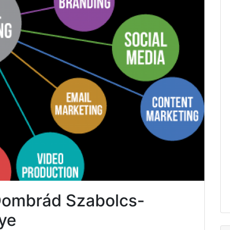
 Dombrád Szabolcs-
ye