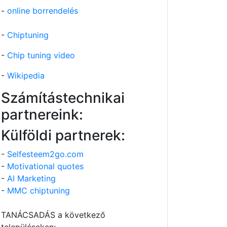
-
online borrendelés
-
Chiptuning
-
Chip tuning video
-
Wikipedia
Számítástechnikai
partnereink:
Külföldi partnerek:
-
Selfesteem2go.com
-
Motivational quotes
-
AI Marketing
-
MMC chiptuning
TANÁCSADÁS a következő