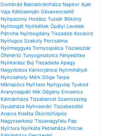
Dombrád
Baktalórántháza
Napkor
Ajak
Vaja
Kállósemjén
Gávavencsellő
Nyírpazony
Hodász
Tuzsér
Bököny
Nyírbogát
Nyírbéltek
Ópályi
Levelek
Pátroha
Nyírbogdány
Tiszadob
Kocsord
Nyírlugos
Szakoly
Porcsalma
Nyírmeggyes
Tornyospálca
Tiszaeszlár
Ófehértó
Tunyogmatolcs
Fényeslitke
Nyírkarász
Buj
Tiszadada
Apagy
Nagydobos
Kántorjánosi
Nyírmihálydi
Nyírcsaholy
Mérk
Döge
Tarpa
Máriapócs
Nyírtass
Nyírgyulaj
Tyukod
Aranyosapáti
Kék
Gégény
Encsencs
Kálmánháza
Tiszabercel
Szamosszeg
Gyulaháza
Nyírvasvári
Tiszabezdéd
Anarcs
Kisléta
Ököritófülpös
Nagycserkesz
Tiszanagyfalu
Pap
Nyírtura
Nyírkáta
Petneháza
Piricse
Fábiánháza
Geszteréd