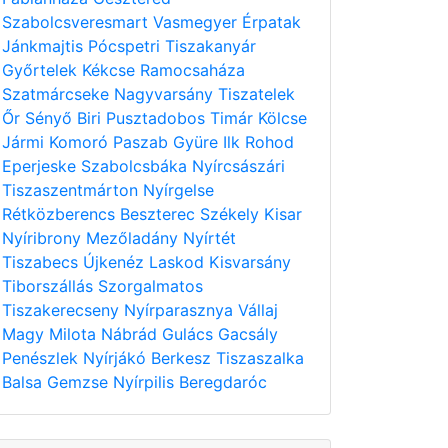
Szabolcsveresmart
Vasmegyer
Érpatak
Jánkmajtis
Pócspetri
Tiszakanyár
Győrtelek
Kékcse
Ramocsaháza
Szatmárcseke
Nagyvarsány
Tiszatelek
Őr
Sényő
Biri
Pusztadobos
Timár
Kölcse
Jármi
Komoró
Paszab
Gyüre
Ilk
Rohod
Eperjeske
Szabolcsbáka
Nyírcsászári
Tiszaszentmárton
Nyírgelse
Rétközberencs
Beszterec
Székely
Kisar
Nyíribrony
Mezőladány
Nyírtét
Tiszabecs
Újkenéz
Laskod
Kisvarsány
Tiborszállás
Szorgalmatos
Tiszakerecseny
Nyírparasznya
Vállaj
Magy
Milota
Nábrád
Gulács
Gacsály
Penészlek
Nyírjákó
Berkesz
Tiszaszalka
Balsa
Gemzse
Nyírpilis
Beregdaróc