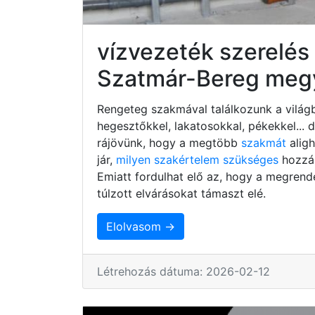
vízvezeték szerelé
Szatmár-Bereg meg
Rengeteg szakmával találkozunk a világb
hegesztőkkel, lakatosokkal, pékekkel...
rájövünk, hogy a megtöbb
szakmát
alig
jár,
milyen szakértelem szükséges
hozzá,
Emiatt fordulhat elő az, hogy a megrend
túlzott elvárásokat támaszt elé.
Elolvasom →
Létrehozás dátuma: 2026-02-12