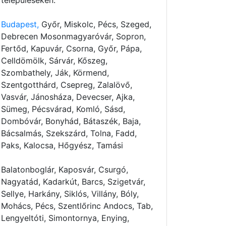
településeken:
Budapest,
Győr, Miskolc, Pécs, Szeged,
Debrecen Mosonmagyaróvár, Sopron,
Fertőd, Kapuvár, Csorna, Győr, Pápa,
Celldömölk, Sárvár, Kőszeg,
Szombathely, Ják, Körmend,
Szentgotthárd, Csepreg, Zalalövő,
Vasvár, Jánosháza, Devecser, Ajka,
Sümeg, Pécsvárad, Komló, Sásd,
Dombóvár, Bonyhád, Bátaszék, Baja,
Bácsalmás, Szekszárd, Tolna, Fadd,
Paks, Kalocsa, Hőgyész, Tamási
Balatonboglár, Kaposvár, Csurgó,
Nagyatád, Kadarkút, Barcs, Szigetvár,
Sellye, Harkány, Siklós, Villány, Bóly,
Mohács, Pécs, Szentlőrinc Andocs, Tab,
Lengyeltóti, Simontornya, Enying,