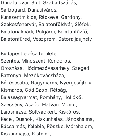
Dunaföldvár, Solt, Szabadszállás,
Sárbogárd, Dunaújváros,
Kunszentmiklós, Ráckeve, Gárdony,
Székesfehérvár, Balatonföldvár, Siófok,
Balatonalmádi, Polgárdi, Balatonfűzfő,
Balatonfüred, Veszprém, Sátoraljaújhely
Budapest egész területe:
Szentes, Mindszent, Kondoros,
Orosháza, Hódmezővásárhely, Szeged,
Battonya, Mezőkovácsháza,
Békéscsaba, Nagymaros, Nyergesújfalu,
Kismaros, Göd,Szob, Rétság,
Balassagyarmat, Romhány, Hollókő,
Szécsény, Aszód, Hatvan, Monor,
Lajosmizse, Soltvadkert, Kiskőrös,
Kecel, Dusnok, Kiskunhalas, Jánoshalma,
Bácsalmás, Kelebia, Röszke, Mórahalom,
Kiskunmajsa, Kistelek,