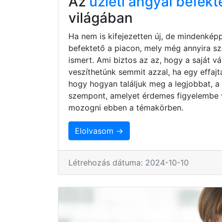
Az
üzleti angyal befekt
világában
Ha nem is kifejezetten új, de mindenkép
befektető a piacon, mely még annyira s
ismert. Ami biztos az az, hogy a saját 
veszíthetünk semmit azzal, ha egy effaj
hogy hogyan találjuk meg a legjobbat, a
szempont, amelyet érdemes figyelembe 
mozogni ebben a témakörben.
Elolvasom →
Létrehozás dátuma: 2024-10-10