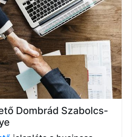
tető Dombrád Szabolcs-
ye