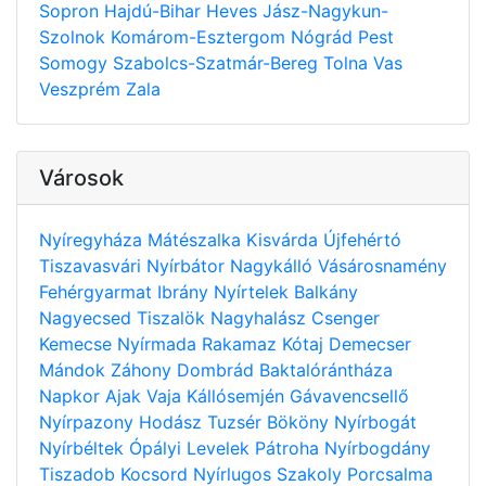
Sopron
Hajdú-Bihar
Heves
Jász-Nagykun-
Szolnok
Komárom-Esztergom
Nógrád
Pest
Somogy
Szabolcs-Szatmár-Bereg
Tolna
Vas
Veszprém
Zala
Városok
Nyíregyháza
Mátészalka
Kisvárda
Újfehértó
Tiszavasvári
Nyírbátor
Nagykálló
Vásárosnamény
Fehérgyarmat
Ibrány
Nyírtelek
Balkány
Nagyecsed
Tiszalök
Nagyhalász
Csenger
Kemecse
Nyírmada
Rakamaz
Kótaj
Demecser
Mándok
Záhony
Dombrád
Baktalórántháza
Napkor
Ajak
Vaja
Kállósemjén
Gávavencsellő
Nyírpazony
Hodász
Tuzsér
Bököny
Nyírbogát
Nyírbéltek
Ópályi
Levelek
Pátroha
Nyírbogdány
Tiszadob
Kocsord
Nyírlugos
Szakoly
Porcsalma