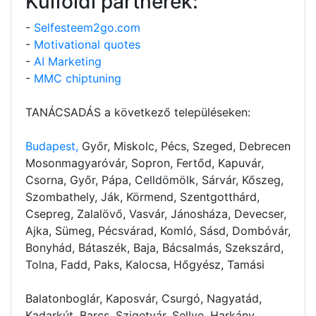
Külföldi partnerek:
-
Selfesteem2go.com
-
Motivational quotes
-
AI Marketing
-
MMC chiptuning
TANÁCSADÁS a következő településeken:
Budapest,
Győr, Miskolc, Pécs, Szeged, Debrecen
Mosonmagyaróvár, Sopron, Fertőd, Kapuvár,
Csorna, Győr, Pápa, Celldömölk, Sárvár, Kőszeg,
Szombathely, Ják, Körmend, Szentgotthárd,
Csepreg, Zalalövő, Vasvár, Jánosháza, Devecser,
Ajka, Sümeg, Pécsvárad, Komló, Sásd, Dombóvár,
Bonyhád, Bátaszék, Baja, Bácsalmás, Szekszárd,
Tolna, Fadd, Paks, Kalocsa, Hőgyész, Tamási
Balatonboglár, Kaposvár, Csurgó, Nagyatád,
Kadarkút, Barcs, Szigetvár, Sellye, Harkány,