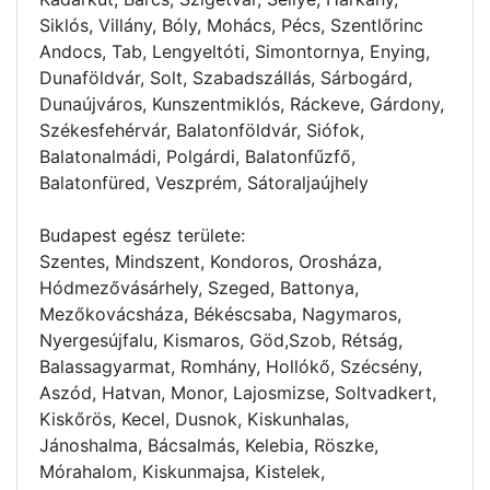
Siklós, Villány, Bóly, Mohács, Pécs, Szentlőrinc
Andocs, Tab, Lengyeltóti, Simontornya, Enying,
Dunaföldvár, Solt, Szabadszállás, Sárbogárd,
Dunaújváros, Kunszentmiklós, Ráckeve, Gárdony,
Székesfehérvár, Balatonföldvár, Siófok,
Balatonalmádi, Polgárdi, Balatonfűzfő,
Balatonfüred, Veszprém, Sátoraljaújhely
Budapest egész területe:
Szentes, Mindszent, Kondoros, Orosháza,
Hódmezővásárhely, Szeged, Battonya,
Mezőkovácsháza, Békéscsaba, Nagymaros,
Nyergesújfalu, Kismaros, Göd,Szob, Rétság,
Balassagyarmat, Romhány, Hollókő, Szécsény,
Aszód, Hatvan, Monor, Lajosmizse, Soltvadkert,
Kiskőrös, Kecel, Dusnok, Kiskunhalas,
Jánoshalma, Bácsalmás, Kelebia, Röszke,
Mórahalom, Kiskunmajsa, Kistelek,