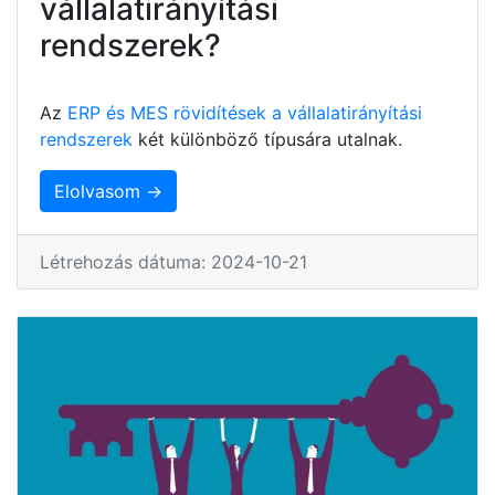
vállalatirányítási
rendszerek?
Az
ERP és MES rövidítések a vállalatirányítási
rendszerek
két különböző típusára utalnak.
Elolvasom →
Létrehozás dátuma: 2024-10-21