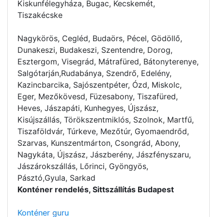
Kiskunfélegyháza, Bugac, Kecskemét,
Tiszakécske
Nagykörös, Cegléd, Budaörs, Pécel, Gödöllő,
Dunakeszi, Budakeszi, Szentendre, Dorog,
Esztergom, Visegrád, Mátrafüred, Bátonyterenye,
Salgótarján,Rudabánya, Szendrő, Edelény,
Kazincbarcika, Sajószentpéter, Ózd, Miskolc,
Eger, Mezőkövesd, Füzesabony, Tiszafüred,
Heves, Jászapáti, Kunhegyes, Újszász,
Kisújszállás, Törökszentmiklós, Szolnok, Martfű,
Tiszaföldvár, Túrkeve, Mezőtúr, Gyomaendrőd,
Szarvas, Kunszentmárton, Csongrád, Abony,
Nagykáta, Újszász, Jászberény, Jászfényszaru,
Jászárokszállás, Lőrinci, Gyöngyös,
Pásztó,Gyula, Sarkad
Konténer rendelés, Sittszállítás Budapest
Konténer guru