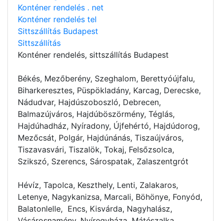
Konténer rendelés . net
Konténer rendelés tel
Sittszállítás Budapest
Sittszállítás
Konténer rendelés
, sittszállítás Budapest
Békés, Mezőberény, Szeghalom, Berettyóújfalu,
Biharkeresztes, Püspökladány, Karcag, Derecske,
Nádudvar, Hajdúszoboszló, Debrecen,
Balmazújváros, Hajdúböszörmény, Téglás,
Hajdúhadház, Nyíradony, Újfehértó, Hajdúdorog,
Mezőcsát, Polgár, Hajdúnánás, Tiszaújváros,
Tiszavasvári, Tiszalök, Tokaj, Felsőzsolca,
Szikszó, Szerencs, Sárospatak, Zalaszentgrót
Hévíz, Tapolca, Keszthely, Lenti, Zalakaros,
Letenye, Nagykanizsa, Marcali, Böhönye, Fonyód,
Balatonlelle, Encs, Kisvárda, Nagyhalász,
Vásárosnamény, Nyíregyháza, Mátészalka,