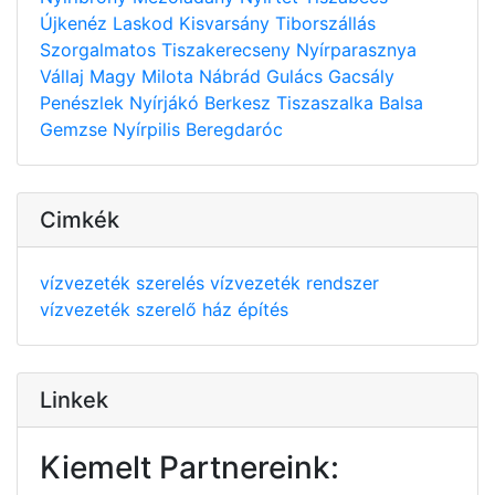
Újkenéz
Laskod
Kisvarsány
Tiborszállás
Szorgalmatos
Tiszakerecseny
Nyírparasznya
Vállaj
Magy
Milota
Nábrád
Gulács
Gacsály
Penészlek
Nyírjákó
Berkesz
Tiszaszalka
Balsa
Gemzse
Nyírpilis
Beregdaróc
Cimkék
vízvezeték szerelés
vízvezeték rendszer
vízvezeték szerelő
ház építés
Linkek
Kiemelt Partnereink: