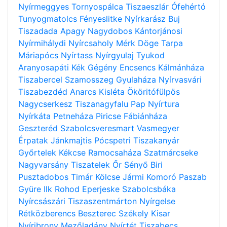
Nyírmeggyes
Tornyospálca
Tiszaeszlár
Ófehértó
Tunyogmatolcs
Fényeslitke
Nyírkarász
Buj
Tiszadada
Apagy
Nagydobos
Kántorjánosi
Nyírmihálydi
Nyírcsaholy
Mérk
Döge
Tarpa
Máriapócs
Nyírtass
Nyírgyulaj
Tyukod
Aranyosapáti
Kék
Gégény
Encsencs
Kálmánháza
Tiszabercel
Szamosszeg
Gyulaháza
Nyírvasvári
Tiszabezdéd
Anarcs
Kisléta
Ököritófülpös
Nagycserkesz
Tiszanagyfalu
Pap
Nyírtura
Nyírkáta
Petneháza
Piricse
Fábiánháza
Geszteréd
Szabolcsveresmart
Vasmegyer
Érpatak
Jánkmajtis
Pócspetri
Tiszakanyár
Győrtelek
Kékcse
Ramocsaháza
Szatmárcseke
Nagyvarsány
Tiszatelek
Őr
Sényő
Biri
Pusztadobos
Timár
Kölcse
Jármi
Komoró
Paszab
Gyüre
Ilk
Rohod
Eperjeske
Szabolcsbáka
Nyírcsászári
Tiszaszentmárton
Nyírgelse
Rétközberencs
Beszterec
Székely
Kisar
Nyíribrony
Mezőladány
Nyírtét
Tiszabecs