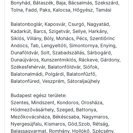
Bonyhád, Bátaszék, Baja, Bácsalmás, Szekszárd,
Tolna, Fadd, Paks, Kalocsa, Hőgyész, Tamási
Balatonboglár, Kaposvár, Csurgó, Nagyatád,
Kadarkút, Barcs, Szigetvár, Sellye, Harkány,
Siklós, Villány, Bóly, Mohács, Pécs, Szentlőrinc
Andocs, Tab, Lengyeltóti, Simontornya, Enying,
Dunaföldvár, Solt, Szabadszállás, Sárbogárd,
Dunaújváros, Kunszentmiklós, Ráckeve, Gárdony,
Székesfehérvár, Balatonföldvár, Siófok,
Balatonalmádi, Polgárdi, Balatonfűzfő,
Balatonfüred, Veszprém, Sátoraljaújhely
Budapest egész területe:
Szentes, Mindszent, Kondoros, Orosháza,
Hódmezővásárhely, Szeged, Battonya,
Mezőkovácsháza, Békéscsaba, Nagymaros,
Nyergesújfalu, Kismaros, Göd,Szob, Rétság,
Balassagyarmat, Romhány, Hollókő, Szécsény,