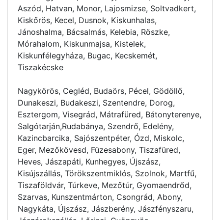
Aszód, Hatvan, Monor, Lajosmizse, Soltvadkert,
Kiskőrös, Kecel, Dusnok, Kiskunhalas,
Jánoshalma, Bácsalmás, Kelebia, Röszke,
Mórahalom, Kiskunmajsa, Kistelek,
Kiskunfélegyháza, Bugac, Kecskemét,
Tiszakécske
Nagykörös, Cegléd, Budaörs, Pécel, Gödöllő,
Dunakeszi, Budakeszi, Szentendre, Dorog,
Esztergom, Visegrád, Mátrafüred, Bátonyterenye,
Salgótarján,Rudabánya, Szendrő, Edelény,
Kazincbarcika, Sajószentpéter, Ózd, Miskolc,
Eger, Mezőkövesd, Füzesabony, Tiszafüred,
Heves, Jászapáti, Kunhegyes, Újszász,
Kisújszállás, Törökszentmiklós, Szolnok, Martfű,
Tiszaföldvár, Túrkeve, Mezőtúr, Gyomaendrőd,
Szarvas, Kunszentmárton, Csongrád, Abony,
Nagykáta, Újszász, Jászberény, Jászfényszaru,