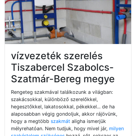
vízvezeték szerelés
Tiszabercel Szabolcs-
Szatmár-Bereg megye
Rengeteg szakmával találkozunk a világban:
szakácsokkal, különböző szerelőkkel,
hegesztőkkel, lakatosokkal, pékekkel... de ha
alaposabban végig gondoljuk, akkor rájövünk,
hogy a megtöbb
szakmát
aligha ismerjük
mélyrehatóan. Nem tudjuk, hogy mivel jár,
milyen
szakértelem szükséges
hozzá, sőt, sokszor az