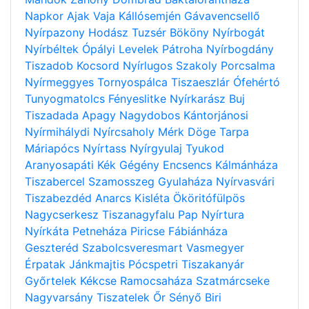
Napkor
Ajak
Vaja
Kállósemjén
Gávavencsellő
Nyírpazony
Hodász
Tuzsér
Bököny
Nyírbogát
Nyírbéltek
Ópályi
Levelek
Pátroha
Nyírbogdány
Tiszadob
Kocsord
Nyírlugos
Szakoly
Porcsalma
Nyírmeggyes
Tornyospálca
Tiszaeszlár
Ófehértó
Tunyogmatolcs
Fényeslitke
Nyírkarász
Buj
Tiszadada
Apagy
Nagydobos
Kántorjánosi
Nyírmihálydi
Nyírcsaholy
Mérk
Döge
Tarpa
Máriapócs
Nyírtass
Nyírgyulaj
Tyukod
Aranyosapáti
Kék
Gégény
Encsencs
Kálmánháza
Tiszabercel
Szamosszeg
Gyulaháza
Nyírvasvári
Tiszabezdéd
Anarcs
Kisléta
Ököritófülpös
Nagycserkesz
Tiszanagyfalu
Pap
Nyírtura
Nyírkáta
Petneháza
Piricse
Fábiánháza
Geszteréd
Szabolcsveresmart
Vasmegyer
Érpatak
Jánkmajtis
Pócspetri
Tiszakanyár
Győrtelek
Kékcse
Ramocsaháza
Szatmárcseke
Nagyvarsány
Tiszatelek
Őr
Sényő
Biri