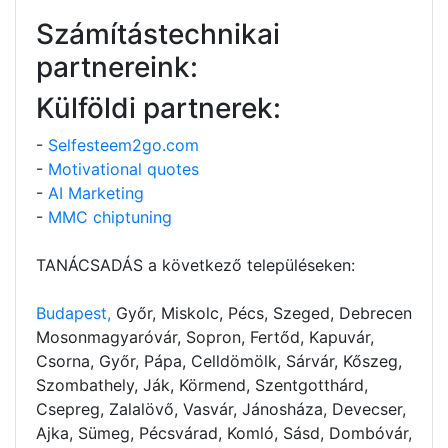
Számítástechnikai
partnereink:
Külföldi partnerek:
-
Selfesteem2go.com
-
Motivational quotes
-
AI Marketing
-
MMC chiptuning
TANÁCSADÁS a következő településeken:
Budapest,
Győr, Miskolc, Pécs, Szeged, Debrecen
Mosonmagyaróvár, Sopron, Fertőd, Kapuvár,
Csorna, Győr, Pápa, Celldömölk, Sárvár, Kőszeg,
Szombathely, Ják, Körmend, Szentgotthárd,
Csepreg, Zalalövő, Vasvár, Jánosháza, Devecser,
Ajka, Sümeg, Pécsvárad, Komló, Sásd, Dombóvár,