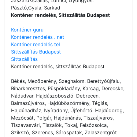
Jászárokszállás, Lőrinci, Gyöngyös,
Pásztó,Gyula, Sarkad
Konténer rendelés, Sittszállítás Budapest
Konténer guru
Konténer rendelés . net
Konténer rendelés tel
Sittszállítás Budapest
Sittszállítás
Konténer rendelés
, sittszállítás Budapest
Békés, Mezőberény, Szeghalom, Berettyóújfalu,
Biharkeresztes, Püspökladány, Karcag, Derecske,
Nádudvar, Hajdúszoboszló, Debrecen,
Balmazújváros, Hajdúböszörmény, Téglás,
Hajdúhadház, Nyíradony, Újfehértó, Hajdúdorog,
Mezőcsát, Polgár, Hajdúnánás, Tiszaújváros,
Tiszavasvári, Tiszalök, Tokaj, Felsőzsolca,
Szikszó, Szerencs, Sárospatak, Zalaszentgrót