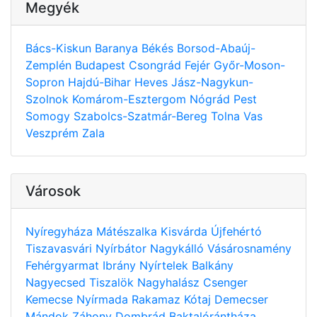
Megyék
Bács-Kiskun
Baranya
Békés
Borsod-Abaúj-
Zemplén
Budapest
Csongrád
Fejér
Győr-Moson-
Sopron
Hajdú-Bihar
Heves
Jász-Nagykun-
Szolnok
Komárom-Esztergom
Nógrád
Pest
Somogy
Szabolcs-Szatmár-Bereg
Tolna
Vas
Veszprém
Zala
Városok
Nyíregyháza
Mátészalka
Kisvárda
Újfehértó
Tiszavasvári
Nyírbátor
Nagykálló
Vásárosnamény
Fehérgyarmat
Ibrány
Nyírtelek
Balkány
Nagyecsed
Tiszalök
Nagyhalász
Csenger
Kemecse
Nyírmada
Rakamaz
Kótaj
Demecser
Mándok
Záhony
Dombrád
Baktalórántháza