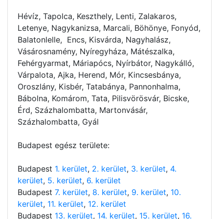
Hévíz, Tapolca, Keszthely, Lenti, Zalakaros,
Letenye, Nagykanizsa, Marcali, Böhönye, Fonyód,
Balatonlelle, Encs, Kisvárda, Nagyhalász,
Vásárosnamény, Nyíregyháza, Mátészalka,
Fehérgyarmat, Máriapócs, Nyírbátor, Nagykálló,
Várpalota, Ajka, Herend, Mór, Kincsesbánya,
Oroszlány, Kisbér, Tatabánya, Pannonhalma,
Bábolna, Komárom, Tata, Pilisvörösvár, Bicske,
Érd, Százhalombatta, Martonvásár,
Százhalombatta, Gyál
Budapest egész területe:
Budapest
1. kerület
,
2. kerület
,
3. kerület
,
4.
kerület
,
5. kerület
,
6. kerület
Budapest
7. kerület
,
8. kerület
,
9. kerület
,
10.
kerület
,
11. kerület
,
12. kerület
Budapest
13. kerület
,
14. kerület
,
15. kerület
,
16.