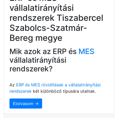
vállalatirányítási
rendszerek Tiszabercel
Szabolcs-Szatmár-
Bereg megye
Mik azok az ERP és
MES
vállalatirányítási
rendszerek?
Az
ERP és MES rövidítések a vállalatirányítási
rendszerek
két különböző típusára utalnak.
Elolvasom →