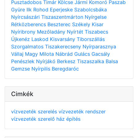
Pusztadobos
Timár
Kölcse
Jármi
Komoró
Paszab
Gyüre
Ilk
Rohod
Eperjeske
Szabolcsbáka
Nyírcsászári
Tiszaszentmárton
Nyírgelse
Rétközberencs
Beszterec
Székely
Kisar
Nyíribrony
Mezőladány
Nyírtét
Tiszabecs
Újkenéz
Laskod
Kisvarsány
Tiborszállás
Szorgalmatos
Tiszakerecseny
Nyírparasznya
Vállaj
Magy
Milota
Nábrád
Gulács
Gacsály
Penészlek
Nyírjákó
Berkesz
Tiszaszalka
Balsa
Gemzse
Nyírpilis
Beregdaróc
Cimkék
vízvezeték szerelés
vízvezeték rendszer
vízvezeték szerelő
ház építés