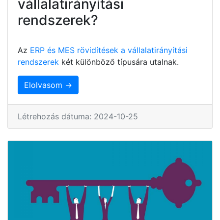
vállalatirányítási
rendszerek?
Az
ERP és MES rövidítések a vállalatirányítási
rendszerek
két különböző típusára utalnak.
Elolvasom →
Létrehozás dátuma: 2024-10-25