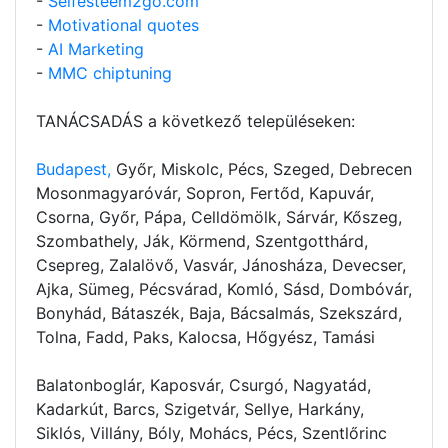
-
Selfesteem2go.com
-
Motivational quotes
-
AI Marketing
-
MMC chiptuning
TANÁCSADÁS a következő településeken:
Budapest,
Győr, Miskolc, Pécs, Szeged, Debrecen
Mosonmagyaróvár, Sopron, Fertőd, Kapuvár,
Csorna, Győr, Pápa, Celldömölk, Sárvár, Kőszeg,
Szombathely, Ják, Körmend, Szentgotthárd,
Csepreg, Zalalövő, Vasvár, Jánosháza, Devecser,
Ajka, Sümeg, Pécsvárad, Komló, Sásd, Dombóvár,
Bonyhád, Bátaszék, Baja, Bácsalmás, Szekszárd,
Tolna, Fadd, Paks, Kalocsa, Hőgyész, Tamási
Balatonboglár, Kaposvár, Csurgó, Nagyatád,
Kadarkút, Barcs, Szigetvár, Sellye, Harkány,
Siklós, Villány, Bóly, Mohács, Pécs, Szentlőrinc