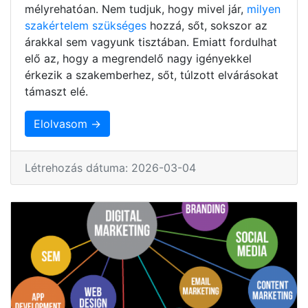
mélyrehatóan. Nem tudjuk, hogy mivel jár,
milyen
szakértelem szükséges
hozzá, sőt, sokszor az
árakkal sem vagyunk tisztában. Emiatt fordulhat
elő az, hogy a megrendelő nagy igényekkel
érkezik a szakemberhez, sőt, túlzott elvárásokat
támaszt elé.
Elolvasom →
Létrehozás dátuma: 2026-03-04