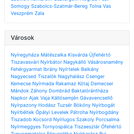
Somogy
Szabolcs-Szatmár-Bereg
Tolna
Vas
Veszprém
Zala
Városok
Nyíregyháza
Mátészalka
Kisvárda
Újfehértó
Tiszavasvári
Nyírbátor
Nagykálló
Vásárosnamény
Fehérgyarmat
Ibrány
Nyírtelek
Balkány
Nagyecsed
Tiszalök
Nagyhalász
Csenger
Kemecse
Nyírmada
Rakamaz
Kótaj
Demecser
Mándok
Záhony
Dombrád
Baktalórántháza
Napkor
Ajak
Vaja
Kállósemjén
Gávavencsellő
Nyírpazony
Hodász
Tuzsér
Bököny
Nyírbogát
Nyírbéltek
Ópályi
Levelek
Pátroha
Nyírbogdány
Tiszadob
Kocsord
Nyírlugos
Szakoly
Porcsalma
Nyírmeggyes
Tornyospálca
Tiszaeszlár
Ófehértó
Tunyogmatolcs
Fényeslitke
Nyírkarász
Buj