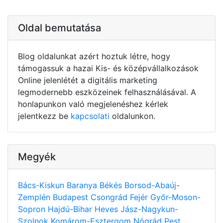
Oldal bemutatása
Blog oldalunkat azért hoztuk létre, hogy
támogassuk a hazai Kis- és középvállalkozások
Online jelenlétét a digitális marketing
legmodernebb eszközeinek felhasználásával. A
honlapunkon való megjelenéshez kérlek
jelentkezz be
kapcsolati
oldalunkon.
Megyék
Bács-Kiskun
Baranya
Békés
Borsod-Abaúj-
Zemplén
Budapest
Csongrád
Fejér
Győr-Moson-
Sopron
Hajdú-Bihar
Heves
Jász-Nagykun-
Szolnok
Komárom-Esztergom
Nógrád
Pest