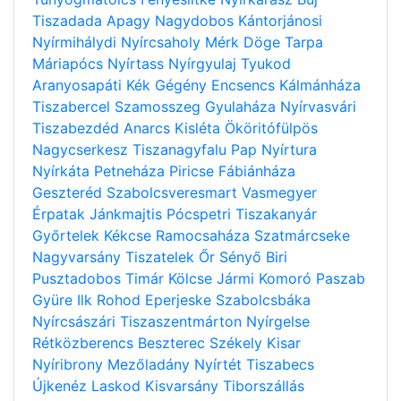
Tiszadada
Apagy
Nagydobos
Kántorjánosi
Nyírmihálydi
Nyírcsaholy
Mérk
Döge
Tarpa
Máriapócs
Nyírtass
Nyírgyulaj
Tyukod
Aranyosapáti
Kék
Gégény
Encsencs
Kálmánháza
Tiszabercel
Szamosszeg
Gyulaháza
Nyírvasvári
Tiszabezdéd
Anarcs
Kisléta
Ököritófülpös
Nagycserkesz
Tiszanagyfalu
Pap
Nyírtura
Nyírkáta
Petneháza
Piricse
Fábiánháza
Geszteréd
Szabolcsveresmart
Vasmegyer
Érpatak
Jánkmajtis
Pócspetri
Tiszakanyár
Győrtelek
Kékcse
Ramocsaháza
Szatmárcseke
Nagyvarsány
Tiszatelek
Őr
Sényő
Biri
Pusztadobos
Timár
Kölcse
Jármi
Komoró
Paszab
Gyüre
Ilk
Rohod
Eperjeske
Szabolcsbáka
Nyírcsászári
Tiszaszentmárton
Nyírgelse
Rétközberencs
Beszterec
Székely
Kisar
Nyíribrony
Mezőladány
Nyírtét
Tiszabecs
Újkenéz
Laskod
Kisvarsány
Tiborszállás