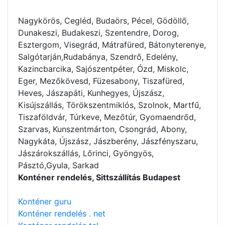
Nagykörös, Cegléd, Budaörs, Pécel, Gödöllő,
Dunakeszi, Budakeszi, Szentendre, Dorog,
Esztergom, Visegrád, Mátrafüred, Bátonyterenye,
Salgótarján,Rudabánya, Szendrő, Edelény,
Kazincbarcika, Sajószentpéter, Ózd, Miskolc,
Eger, Mezőkövesd, Füzesabony, Tiszafüred,
Heves, Jászapáti, Kunhegyes, Újszász,
Kisújszállás, Törökszentmiklós, Szolnok, Martfű,
Tiszaföldvár, Túrkeve, Mezőtúr, Gyomaendrőd,
Szarvas, Kunszentmárton, Csongrád, Abony,
Nagykáta, Újszász, Jászberény, Jászfényszaru,
Jászárokszállás, Lőrinci, Gyöngyös,
Pásztó,Gyula, Sarkad
Konténer rendelés, Sittszállítás Budapest
Konténer guru
Konténer rendelés . net