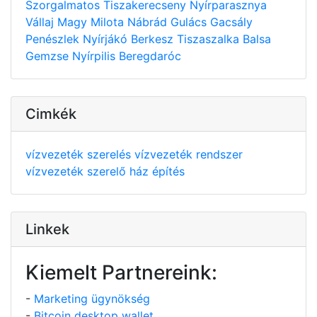
Szorgalmatos
Tiszakerecseny
Nyírparasznya
Vállaj
Magy
Milota
Nábrád
Gulács
Gacsály
Penészlek
Nyírjákó
Berkesz
Tiszaszalka
Balsa
Gemzse
Nyírpilis
Beregdaróc
Cimkék
vízvezeték szerelés
vízvezeték rendszer
vízvezeték szerelő
ház építés
Linkek
Kiemelt Partnereink:
-
Marketing ügynökség
-
Bitcoin desktop wallet