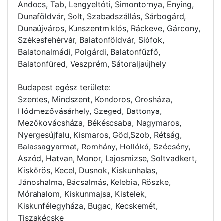
Andocs, Tab, Lengyeltóti, Simontornya, Enying,
Dunaföldvár, Solt, Szabadszállás, Sárbogárd,
Dunaújváros, Kunszentmiklós, Ráckeve, Gárdony,
Székesfehérvár, Balatonföldvár, Siófok,
Balatonalmádi, Polgárdi, Balatonfűzfő,
Balatonfüred, Veszprém, Sátoraljaújhely
Budapest egész területe:
Szentes, Mindszent, Kondoros, Orosháza,
Hódmezővásárhely, Szeged, Battonya,
Mezőkovácsháza, Békéscsaba, Nagymaros,
Nyergesújfalu, Kismaros, Göd,Szob, Rétság,
Balassagyarmat, Romhány, Hollókő, Szécsény,
Aszód, Hatvan, Monor, Lajosmizse, Soltvadkert,
Kiskőrös, Kecel, Dusnok, Kiskunhalas,
Jánoshalma, Bácsalmás, Kelebia, Röszke,
Mórahalom, Kiskunmajsa, Kistelek,
Kiskunfélegyháza, Bugac, Kecskemét,
Tiszakécske