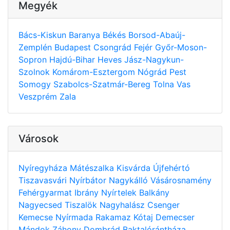
Megyék
Bács-Kiskun
Baranya
Békés
Borsod-Abaúj-
Zemplén
Budapest
Csongrád
Fejér
Győr-Moson-
Sopron
Hajdú-Bihar
Heves
Jász-Nagykun-
Szolnok
Komárom-Esztergom
Nógrád
Pest
Somogy
Szabolcs-Szatmár-Bereg
Tolna
Vas
Veszprém
Zala
Városok
Nyíregyháza
Mátészalka
Kisvárda
Újfehértó
Tiszavasvári
Nyírbátor
Nagykálló
Vásárosnamény
Fehérgyarmat
Ibrány
Nyírtelek
Balkány
Nagyecsed
Tiszalök
Nagyhalász
Csenger
Kemecse
Nyírmada
Rakamaz
Kótaj
Demecser
Mándok
Záhony
Dombrád
Baktalórántháza