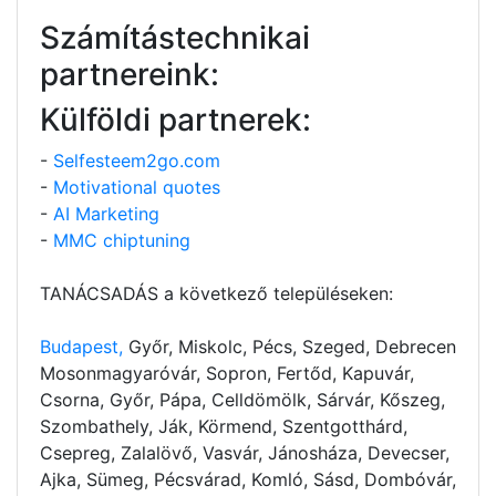
Számítástechnikai
partnereink:
Külföldi partnerek:
-
Selfesteem2go.com
-
Motivational quotes
-
AI Marketing
-
MMC chiptuning
TANÁCSADÁS a következő településeken:
Budapest,
Győr, Miskolc, Pécs, Szeged, Debrecen
Mosonmagyaróvár, Sopron, Fertőd, Kapuvár,
Csorna, Győr, Pápa, Celldömölk, Sárvár, Kőszeg,
Szombathely, Ják, Körmend, Szentgotthárd,
Csepreg, Zalalövő, Vasvár, Jánosháza, Devecser,
Ajka, Sümeg, Pécsvárad, Komló, Sásd, Dombóvár,