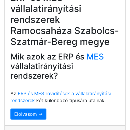
vállalatirányítási
rendszerek
Ramocsaháza Szabolcs-
Szatmár-Bereg megye
Mik azok az ERP és
MES
vállalatirányítási
rendszerek?
Az
ERP és MES rövidítések a vállalatirányítási
rendszerek
két különböző típusára utalnak.
Elolvasom →