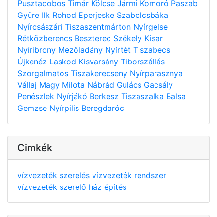
Pusztadobos
Timár
Kölcse
Jármi
Komoró
Paszab
Gyüre
Ilk
Rohod
Eperjeske
Szabolcsbáka
Nyírcsászári
Tiszaszentmárton
Nyírgelse
Rétközberencs
Beszterec
Székely
Kisar
Nyíribrony
Mezőladány
Nyírtét
Tiszabecs
Újkenéz
Laskod
Kisvarsány
Tiborszállás
Szorgalmatos
Tiszakerecseny
Nyírparasznya
Vállaj
Magy
Milota
Nábrád
Gulács
Gacsály
Penészlek
Nyírjákó
Berkesz
Tiszaszalka
Balsa
Gemzse
Nyírpilis
Beregdaróc
Cimkék
vízvezeték szerelés
vízvezeték rendszer
vízvezeték szerelő
ház építés