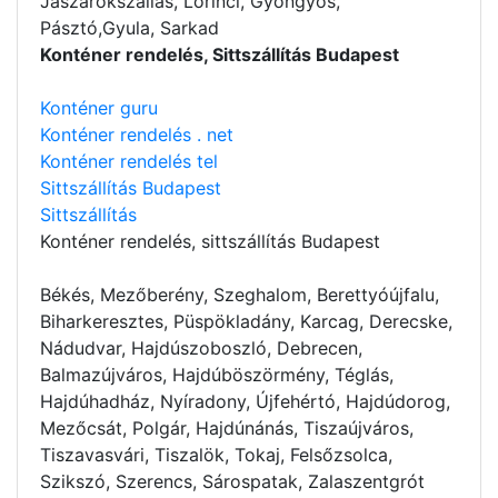
Jászárokszállás, Lőrinci, Gyöngyös,
Pásztó,Gyula, Sarkad
Konténer rendelés, Sittszállítás Budapest
Konténer guru
Konténer rendelés . net
Konténer rendelés tel
Sittszállítás Budapest
Sittszállítás
Konténer rendelés
, sittszállítás Budapest
Békés, Mezőberény, Szeghalom, Berettyóújfalu,
Biharkeresztes, Püspökladány, Karcag, Derecske,
Nádudvar, Hajdúszoboszló, Debrecen,
Balmazújváros, Hajdúböszörmény, Téglás,
Hajdúhadház, Nyíradony, Újfehértó, Hajdúdorog,
Mezőcsát, Polgár, Hajdúnánás, Tiszaújváros,
Tiszavasvári, Tiszalök, Tokaj, Felsőzsolca,
Szikszó, Szerencs, Sárospatak, Zalaszentgrót