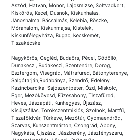
Aszód, Hatvan, Monor, Lajosmizse, Soltvadkert,
Kiskőrös, Kecel, Dusnok, Kiskunhalas,
Jánoshalma, Bácsalmás, Kelebia, Röszke,
Mórahalom, Kiskunmajsa, Kistelek,
Kiskunfélegyháza, Bugac, Kecskemét,
Tiszakécske
Nagykörös, Cegléd, Budaörs, Pécel, Gödöllő,
Dunakeszi, Budakeszi, Szentendre, Dorog,
Esztergom, Visegrád, Mátrafüred, Bátonyterenye,
Salgótarján,Rudabánya, Szendrő, Edelény,
Kazincbarcika, Sajószentpéter, Ózd, Miskolc,
Eger, Mezőkövesd, Füzesabony, Tiszafüred,
Heves, Jászapáti, Kunhegyes, Újszász,
Kisújszállás, Törökszentmiklós, Szolnok, Martfű,
Tiszaföldvár, Túrkeve, Mezőtúr, Gyomaendrőd,
Szarvas, Kunszentmárton, Csongrád, Abony,
Nagykáta, Újszász, Jászberény, Jászfényszaru,