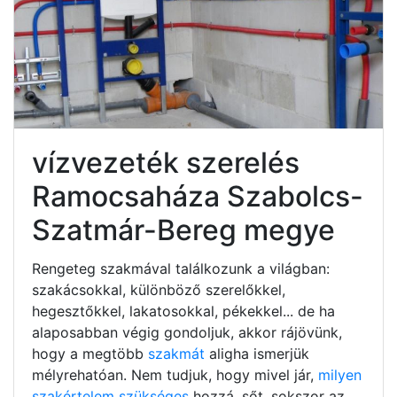
vízvezeték szerelés
Ramocsaháza Szabolcs-
Szatmár-Bereg megye
Rengeteg szakmával találkozunk a világban:
szakácsokkal, különböző szerelőkkel,
hegesztőkkel, lakatosokkal, pékekkel... de ha
alaposabban végig gondoljuk, akkor rájövünk,
hogy a megtöbb
szakmát
aligha ismerjük
mélyrehatóan. Nem tudjuk, hogy mivel jár,
milyen
szakértelem szükséges
hozzá, sőt, sokszor az