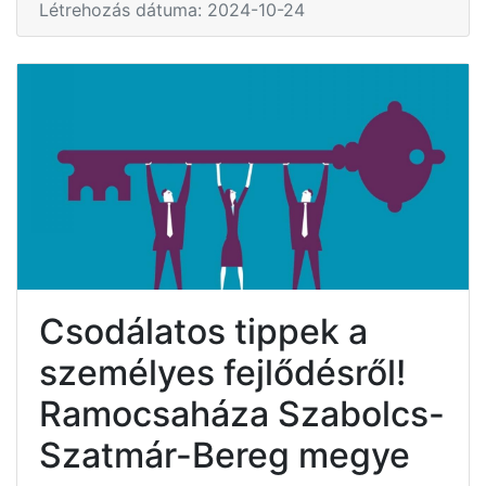
Létrehozás dátuma: 2024-10-24
Csodálatos tippek a
személyes fejlődésről!
Ramocsaháza Szabolcs-
Szatmár-Bereg megye