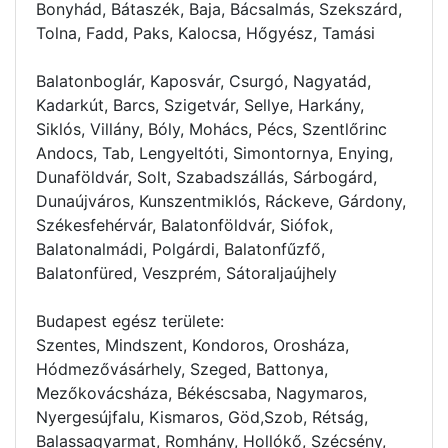
Bonyhád, Bátaszék, Baja, Bácsalmás, Szekszárd,
Tolna, Fadd, Paks, Kalocsa, Hőgyész, Tamási
Balatonboglár, Kaposvár, Csurgó, Nagyatád,
Kadarkút, Barcs, Szigetvár, Sellye, Harkány,
Siklós, Villány, Bóly, Mohács, Pécs, Szentlőrinc
Andocs, Tab, Lengyeltóti, Simontornya, Enying,
Dunaföldvár, Solt, Szabadszállás, Sárbogárd,
Dunaújváros, Kunszentmiklós, Ráckeve, Gárdony,
Székesfehérvár, Balatonföldvár, Siófok,
Balatonalmádi, Polgárdi, Balatonfűzfő,
Balatonfüred, Veszprém, Sátoraljaújhely
Budapest egész területe:
Szentes, Mindszent, Kondoros, Orosháza,
Hódmezővásárhely, Szeged, Battonya,
Mezőkovácsháza, Békéscsaba, Nagymaros,
Nyergesújfalu, Kismaros, Göd,Szob, Rétság,
Balassagyarmat, Romhány, Hollókő, Szécsény,