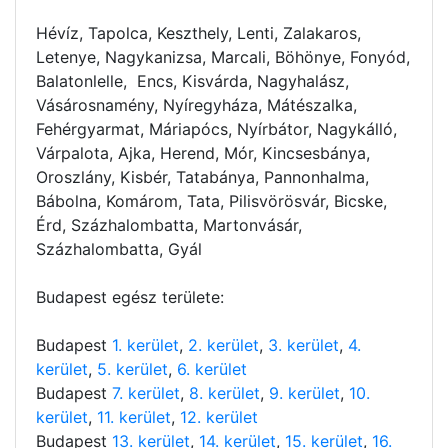
Hévíz, Tapolca, Keszthely, Lenti, Zalakaros,
Letenye, Nagykanizsa, Marcali, Böhönye, Fonyód,
Balatonlelle, Encs, Kisvárda, Nagyhalász,
Vásárosnamény, Nyíregyháza, Mátészalka,
Fehérgyarmat, Máriapócs, Nyírbátor, Nagykálló,
Várpalota, Ajka, Herend, Mór, Kincsesbánya,
Oroszlány, Kisbér, Tatabánya, Pannonhalma,
Bábolna, Komárom, Tata, Pilisvörösvár, Bicske,
Érd, Százhalombatta, Martonvásár,
Százhalombatta, Gyál
Budapest egész területe:
Budapest
1. kerület
,
2. kerület
,
3. kerület
,
4.
kerület
,
5. kerület
,
6. kerület
Budapest
7. kerület
,
8. kerület
,
9. kerület
,
10.
kerület
,
11. kerület
,
12. kerület
Budapest
13. kerület
,
14. kerület
,
15. kerület
,
16.