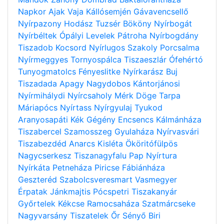
Napkor
Ajak
Vaja
Kállósemjén
Gávavencsellő
Nyírpazony
Hodász
Tuzsér
Bököny
Nyírbogát
Nyírbéltek
Ópályi
Levelek
Pátroha
Nyírbogdány
Tiszadob
Kocsord
Nyírlugos
Szakoly
Porcsalma
Nyírmeggyes
Tornyospálca
Tiszaeszlár
Ófehértó
Tunyogmatolcs
Fényeslitke
Nyírkarász
Buj
Tiszadada
Apagy
Nagydobos
Kántorjánosi
Nyírmihálydi
Nyírcsaholy
Mérk
Döge
Tarpa
Máriapócs
Nyírtass
Nyírgyulaj
Tyukod
Aranyosapáti
Kék
Gégény
Encsencs
Kálmánháza
Tiszabercel
Szamosszeg
Gyulaháza
Nyírvasvári
Tiszabezdéd
Anarcs
Kisléta
Ököritófülpös
Nagycserkesz
Tiszanagyfalu
Pap
Nyírtura
Nyírkáta
Petneháza
Piricse
Fábiánháza
Geszteréd
Szabolcsveresmart
Vasmegyer
Érpatak
Jánkmajtis
Pócspetri
Tiszakanyár
Győrtelek
Kékcse
Ramocsaháza
Szatmárcseke
Nagyvarsány
Tiszatelek
Őr
Sényő
Biri