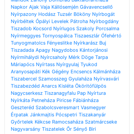
Napkor
Ajak
Vaja
Kállósemjén
Gávavencsellő
Nyírpazony
Hodász
Tuzsér
Bököny
Nyírbogát
Nyírbéltek
Ópályi
Levelek
Pátroha
Nyírbogdány
Tiszadob
Kocsord
Nyírlugos
Szakoly
Porcsalma
Nyírmeggyes
Tornyospálca
Tiszaeszlár
Ófehértó
Tunyogmatolcs
Fényeslitke
Nyírkarász
Buj
Tiszadada
Apagy
Nagydobos
Kántorjánosi
Nyírmihálydi
Nyírcsaholy
Mérk
Döge
Tarpa
Máriapócs
Nyírtass
Nyírgyulaj
Tyukod
Aranyosapáti
Kék
Gégény
Encsencs
Kálmánháza
Tiszabercel
Szamosszeg
Gyulaháza
Nyírvasvári
Tiszabezdéd
Anarcs
Kisléta
Ököritófülpös
Nagycserkesz
Tiszanagyfalu
Pap
Nyírtura
Nyírkáta
Petneháza
Piricse
Fábiánháza
Geszteréd
Szabolcsveresmart
Vasmegyer
Érpatak
Jánkmajtis
Pócspetri
Tiszakanyár
Győrtelek
Kékcse
Ramocsaháza
Szatmárcseke
Nagyvarsány
Tiszatelek
Őr
Sényő
Biri