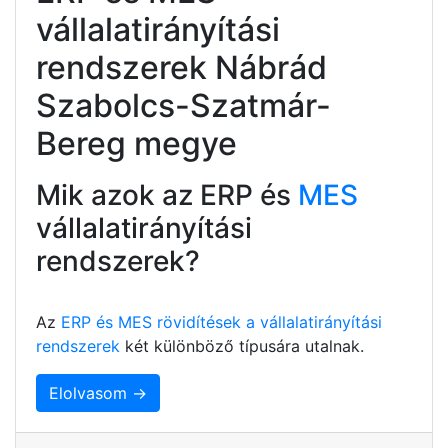
vállalatirányítási
rendszerek Nábrád
Szabolcs-Szatmár-
Bereg megye
Mik azok az ERP és
MES
vállalatirányítási
rendszerek?
Az
ERP és MES rövidítések a vállalatirányítási
rendszerek
két különböző típusára utalnak.
Elolvasom →