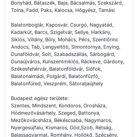
Bonyhád, Bátaszék, Baja, Bácsalmás, Szekszárd,
Tolna, Fadd, Paks, Kalocsa, Hőgyész, Tamási
Balatonboglár, Kaposvár, Csurgó, Nagyatád,
Kadarkút, Barcs, Szigetvár, Sellye, Harkány,
Siklós, Villány, Bóly, Mohács, Pécs, Szentlőrinc
Andocs, Tab, Lengyeltóti, Simontornya, Enying,
Dunaföldvár, Solt, Szabadszállás, Sárbogárd,
Dunaújváros, Kunszentmiklós, Ráckeve, Gárdony,
Székesfehérvár, Balatonföldvár, Siófok,
Balatonalmádi, Polgárdi, Balatonfűzfő,
Balatonfüred, Veszprém, Sátoraljaújhely
Budapest egész területe:
Szentes, Mindszent, Kondoros, Orosháza,
Hódmezővásárhely, Szeged, Battonya,
Mezőkovácsháza, Békéscsaba, Nagymaros,
Nyergesújfalu, Kismaros, Göd,Szob, Rétság,
Balassagyarmat, Romhány, Hollókő, Szécsény,