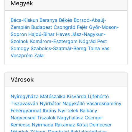
Megyék
Bács-Kiskun
Baranya
Békés
Borsod-Abaúj-
Zemplén
Budapest
Csongrád
Fejér
Győr-Moson-
Sopron
Hajdú-Bihar
Heves
Jász-Nagykun-
Szolnok
Komárom-Esztergom
Nógrád
Pest
Somogy
Szabolcs-Szatmár-Bereg
Tolna
Vas
Veszprém
Zala
Városok
Nyíregyháza
Mátészalka
Kisvárda
Újfehértó
Tiszavasvári
Nyírbátor
Nagykálló
Vásárosnamény
Fehérgyarmat
Ibrány
Nyírtelek
Balkány
Nagyecsed
Tiszalök
Nagyhalász
Csenger
Kemecse
Nyírmada
Rakamaz
Kótaj
Demecser
Mándok
Záhony
Dombrád
Baktalórántháza