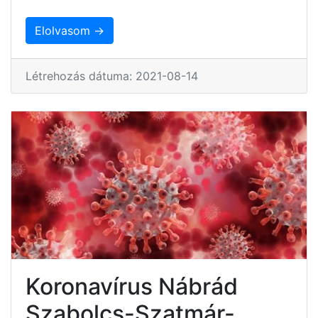
Elolvasom →
Létrehozás dátuma: 2021-08-14
Koronavírus Nábrád
Szabolcs-Szatmár-