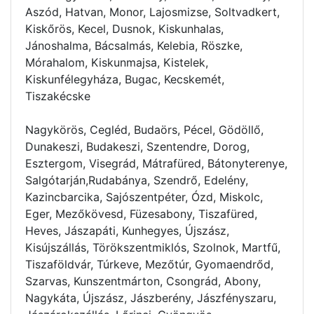
Aszód, Hatvan, Monor, Lajosmizse, Soltvadkert,
Kiskőrös, Kecel, Dusnok, Kiskunhalas,
Jánoshalma, Bácsalmás, Kelebia, Röszke,
Mórahalom, Kiskunmajsa, Kistelek,
Kiskunfélegyháza, Bugac, Kecskemét,
Tiszakécske
Nagykörös, Cegléd, Budaörs, Pécel, Gödöllő,
Dunakeszi, Budakeszi, Szentendre, Dorog,
Esztergom, Visegrád, Mátrafüred, Bátonyterenye,
Salgótarján,Rudabánya, Szendrő, Edelény,
Kazincbarcika, Sajószentpéter, Ózd, Miskolc,
Eger, Mezőkövesd, Füzesabony, Tiszafüred,
Heves, Jászapáti, Kunhegyes, Újszász,
Kisújszállás, Törökszentmiklós, Szolnok, Martfű,
Tiszaföldvár, Túrkeve, Mezőtúr, Gyomaendrőd,
Szarvas, Kunszentmárton, Csongrád, Abony,
Nagykáta, Újszász, Jászberény, Jászfényszaru,