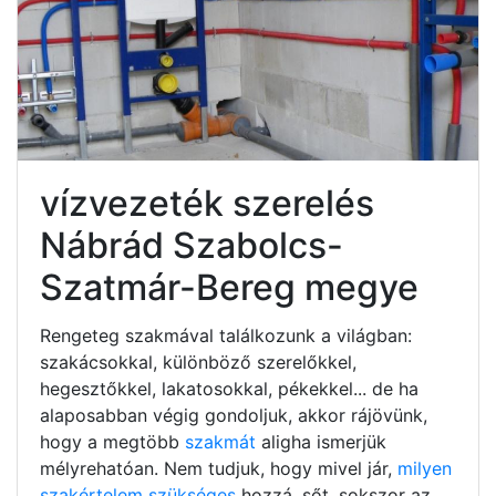
vízvezeték szerelés
Nábrád Szabolcs-
Szatmár-Bereg megye
Rengeteg szakmával találkozunk a világban:
szakácsokkal, különböző szerelőkkel,
hegesztőkkel, lakatosokkal, pékekkel... de ha
alaposabban végig gondoljuk, akkor rájövünk,
hogy a megtöbb
szakmát
aligha ismerjük
mélyrehatóan. Nem tudjuk, hogy mivel jár,
milyen
szakértelem szükséges
hozzá, sőt, sokszor az