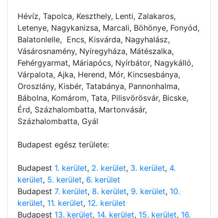
Hévíz, Tapolca, Keszthely, Lenti, Zalakaros,
Letenye, Nagykanizsa, Marcali, Böhönye, Fonyód,
Balatonlelle, Encs, Kisvárda, Nagyhalász,
Vásárosnamény, Nyíregyháza, Mátészalka,
Fehérgyarmat, Máriapócs, Nyírbátor, Nagykálló,
Várpalota, Ajka, Herend, Mór, Kincsesbánya,
Oroszlány, Kisbér, Tatabánya, Pannonhalma,
Bábolna, Komárom, Tata, Pilisvörösvár, Bicske,
Érd, Százhalombatta, Martonvásár,
Százhalombatta, Gyál
Budapest egész területe:
Budapest
1. kerület
,
2. kerület
,
3. kerület
,
4.
kerület
,
5. kerület
,
6. kerület
Budapest
7. kerület
,
8. kerület
,
9. kerület
,
10.
kerület
,
11. kerület
,
12. kerület
Budapest
13. kerület
,
14. kerület
,
15. kerület
,
16.