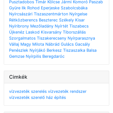
Pusztadobos
Timár
Kölcse
Jármi
Komoró
Paszab
Gyüre
Ilk
Rohod
Eperjeske
Szabolcsbáka
Nyírcsászári
Tiszaszentmárton
Nyírgelse
Rétközberencs
Beszterec
Székely
Kisar
Nyíribrony
Mezőladány
Nyírtét
Tiszabecs
Újkenéz
Laskod
Kisvarsány
Tiborszállás
Szorgalmatos
Tiszakerecseny
Nyírparasznya
Vállaj
Magy
Milota
Nábrád
Gulács
Gacsály
Penészlek
Nyírjákó
Berkesz
Tiszaszalka
Balsa
Gemzse
Nyírpilis
Beregdaróc
Cimkék
vízvezeték szerelés
vízvezeték rendszer
vízvezeték szerelő
ház építés