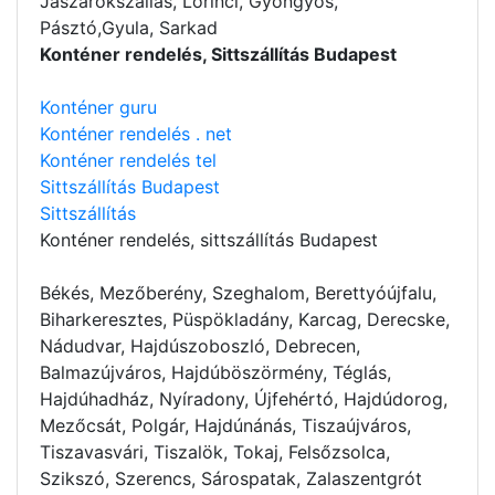
Jászárokszállás, Lőrinci, Gyöngyös,
Pásztó,Gyula, Sarkad
Konténer rendelés, Sittszállítás Budapest
Konténer guru
Konténer rendelés . net
Konténer rendelés tel
Sittszállítás Budapest
Sittszállítás
Konténer rendelés
, sittszállítás Budapest
Békés, Mezőberény, Szeghalom, Berettyóújfalu,
Biharkeresztes, Püspökladány, Karcag, Derecske,
Nádudvar, Hajdúszoboszló, Debrecen,
Balmazújváros, Hajdúböszörmény, Téglás,
Hajdúhadház, Nyíradony, Újfehértó, Hajdúdorog,
Mezőcsát, Polgár, Hajdúnánás, Tiszaújváros,
Tiszavasvári, Tiszalök, Tokaj, Felsőzsolca,
Szikszó, Szerencs, Sárospatak, Zalaszentgrót