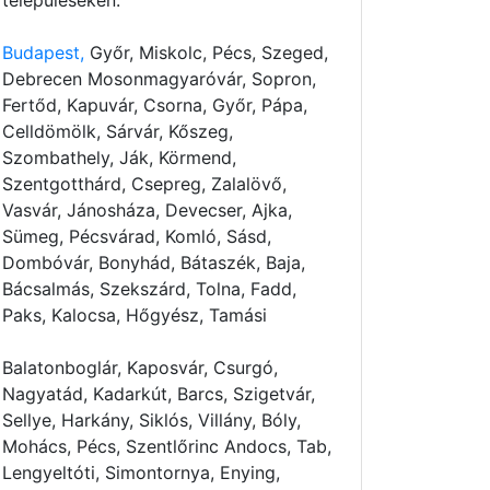
településeken:
Budapest,
Győr, Miskolc, Pécs, Szeged,
Debrecen Mosonmagyaróvár, Sopron,
Fertőd, Kapuvár, Csorna, Győr, Pápa,
Celldömölk, Sárvár, Kőszeg,
Szombathely, Ják, Körmend,
Szentgotthárd, Csepreg, Zalalövő,
Vasvár, Jánosháza, Devecser, Ajka,
Sümeg, Pécsvárad, Komló, Sásd,
Dombóvár, Bonyhád, Bátaszék, Baja,
Bácsalmás, Szekszárd, Tolna, Fadd,
Paks, Kalocsa, Hőgyész, Tamási
Balatonboglár, Kaposvár, Csurgó,
Nagyatád, Kadarkút, Barcs, Szigetvár,
Sellye, Harkány, Siklós, Villány, Bóly,
Mohács, Pécs, Szentlőrinc Andocs, Tab,
Lengyeltóti, Simontornya, Enying,