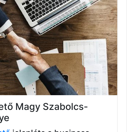
tető Magy Szabolcs-
ye