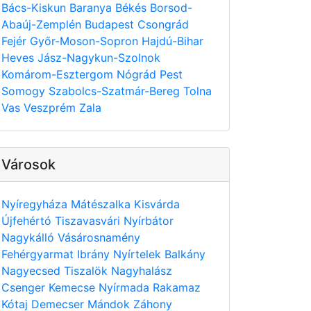
Bács-Kiskun
Baranya
Békés
Borsod-
Abaúj-Zemplén
Budapest
Csongrád
Fejér
Győr-Moson-Sopron
Hajdú-Bihar
Heves
Jász-Nagykun-Szolnok
Komárom-Esztergom
Nógrád
Pest
Somogy
Szabolcs-Szatmár-Bereg
Tolna
Vas
Veszprém
Zala
Városok
Nyíregyháza
Mátészalka
Kisvárda
Újfehértó
Tiszavasvári
Nyírbátor
Nagykálló
Vásárosnamény
Fehérgyarmat
Ibrány
Nyírtelek
Balkány
Nagyecsed
Tiszalök
Nagyhalász
Csenger
Kemecse
Nyírmada
Rakamaz
Kótaj
Demecser
Mándok
Záhony