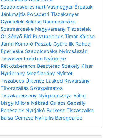
Szabolcsveresmart
Vasmegyer
Érpatak
Jánkmajtis
Pócspetri
Tiszakanyár
Győrtelek
Kékcse
Ramocsaháza
Szatmárcseke
Nagyvarsány
Tiszatelek
Őr
Sényő
Biri
Pusztadobos
Timár
Kölcse
Jármi
Komoró
Paszab
Gyüre
Ilk
Rohod
Eperjeske
Szabolcsbáka
Nyírcsászári
Tiszaszentmárton
Nyírgelse
Rétközberencs
Beszterec
Székely
Kisar
Nyíribrony
Mezőladány
Nyírtét
Tiszabecs
Újkenéz
Laskod
Kisvarsány
Tiborszállás
Szorgalmatos
Tiszakerecseny
Nyírparasznya
Vállaj
Magy
Milota
Nábrád
Gulács
Gacsály
Penészlek
Nyírjákó
Berkesz
Tiszaszalka
Balsa
Gemzse
Nyírpilis
Beregdaróc