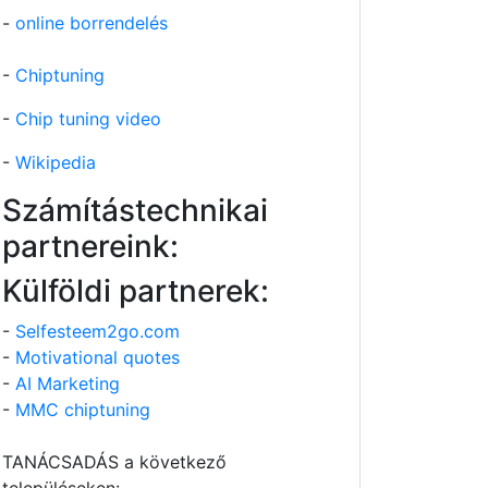
-
online borrendelés
-
Chiptuning
-
Chip tuning video
-
Wikipedia
Számítástechnikai
partnereink:
Külföldi partnerek:
-
Selfesteem2go.com
-
Motivational quotes
-
AI Marketing
-
MMC chiptuning
TANÁCSADÁS a következő