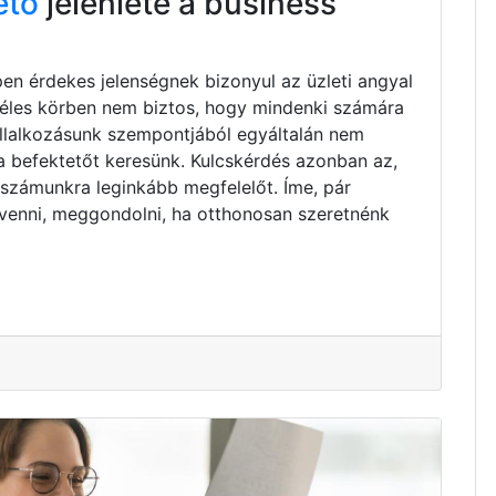
ető
jelenléte a business
pen érdekes jelenségnek bizonyul az üzleti angyal
zéles körben nem biztos, hogy mindenki számára
vállalkozásunk szempontjából egyáltalán nem
ta befektetőt keresünk. Kulcskérdés azonban az,
 számunkra leginkább megfelelőt. Íme, pár
venni, meggondolni, ha otthonosan szeretnénk