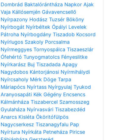
Dombrád
Baktalórántháza
Napkor
Ajak
Vaja
Kállósemjén
Gávavencsellő
Nyírpazony
Hodász
Tuzsér
Bököny
Nyírbogát
Nyírbéltek
Ópályi
Levelek
Pátroha
Nyírbogdány
Tiszadob
Kocsord
Nyírlugos
Szakoly
Porcsalma
Nyírmeggyes
Tornyospálca
Tiszaeszlár
Ófehértó
Tunyogmatolcs
Fényeslitke
Nyírkarász
Buj
Tiszadada
Apagy
Nagydobos
Kántorjánosi
Nyírmihálydi
Nyírcsaholy
Mérk
Döge
Tarpa
Máriapócs
Nyírtass
Nyírgyulaj
Tyukod
Aranyosapáti
Kék
Gégény
Encsencs
Kálmánháza
Tiszabercel
Szamosszeg
Gyulaháza
Nyírvasvári
Tiszabezdéd
Anarcs
Kisléta
Ököritófülpös
Nagycserkesz
Tiszanagyfalu
Pap
Nyírtura
Nyírkáta
Petneháza
Piricse
Fábiánháza
Geszteréd