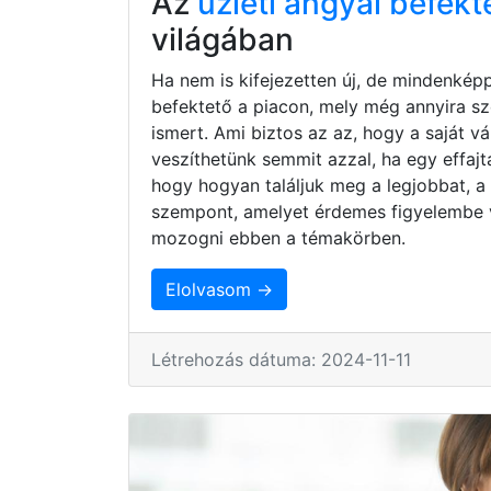
Az
üzleti angyal befekt
világában
Ha nem is kifejezetten új, de mindenkép
befektető a piacon, mely még annyira s
ismert. Ami biztos az az, hogy a saját 
veszíthetünk semmit azzal, ha egy effaj
hogy hogyan találjuk meg a legjobbat, a
szempont, amelyet érdemes figyelembe 
mozogni ebben a témakörben.
Elolvasom →
Létrehozás dátuma: 2024-11-11