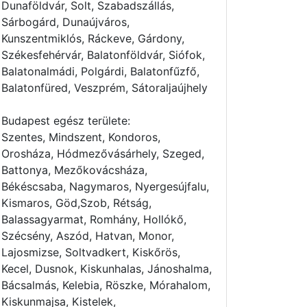
Dunaföldvár, Solt, Szabadszállás,
Sárbogárd, Dunaújváros,
Kunszentmiklós, Ráckeve, Gárdony,
Székesfehérvár, Balatonföldvár, Siófok,
Balatonalmádi, Polgárdi, Balatonfűzfő,
Balatonfüred, Veszprém, Sátoraljaújhely
Budapest egész területe:
Szentes, Mindszent, Kondoros,
Orosháza, Hódmezővásárhely, Szeged,
Battonya, Mezőkovácsháza,
Békéscsaba, Nagymaros, Nyergesújfalu,
Kismaros, Göd,Szob, Rétság,
Balassagyarmat, Romhány, Hollókő,
Szécsény, Aszód, Hatvan, Monor,
Lajosmizse, Soltvadkert, Kiskőrös,
Kecel, Dusnok, Kiskunhalas, Jánoshalma,
Bácsalmás, Kelebia, Röszke, Mórahalom,
Kiskunmajsa, Kistelek,