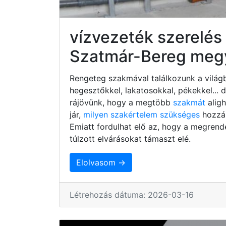
vízvezeték szerelé
Szatmár-Bereg meg
Rengeteg szakmával találkozunk a világb
hegesztőkkel, lakatosokkal, pékekkel...
rájövünk, hogy a megtöbb
szakmát
alig
jár,
milyen szakértelem szükséges
hozzá,
Emiatt fordulhat elő az, hogy a megrend
túlzott elvárásokat támaszt elé.
Elolvasom →
Létrehozás dátuma: 2026-03-16